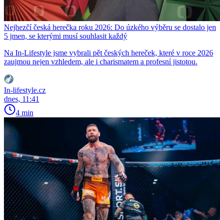
Nejhezčí česká herečka roku 2026: Do úzkého výběru se dostalo jen
5 jmen, se kterými musí souhlasit každý
Na In-Lifestyle jsme vybrali pět českých hereček, které v roce 2026
zaujmou nejen vzhledem, ale i charismatem a profesní jistotou.
In-lifestyle.cz
dnes, 11:41
4 min