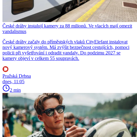
České dráhy instalují kamery za 88 milionů. Ve vlacích mají omezit
vandalismus
České dráhy začaly do příměstských vlaků CityElefant instalovat
nový kamerový systém. Má zvýšit bezpečnost cestujících, pomoci
policii při vyšetřování i odradit vandaly. Do podzimu 2027 se
kamery objeví v celkem 55 soupravách.
Pražská Drbna
dnes, 11:05
2 min