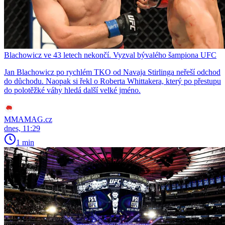
Blachowicz ve 43 letech nekončí. Vyzval bývalého šampiona UFC
Jan Blachowicz po rychlém TKO od Navaja Stirlinga neřeší odchod
do důchodu. Naopak si řekl o Roberta Whittakera, který po přestupu
do polotěžké váhy hledá další velké jméno.
MMAMAG.cz
dnes, 11:29
1 min