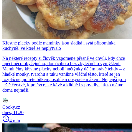
Křestné placky podle maminky jsou sladká i sytá připomínka
kuchyně, ve které se neplýtvalo
Na některé recepty si člověk vzpomene přesně ve chvíli, kdy chce
upéct něco obyčejného, domácího a bez zbytečného vymýšlení.
Maminčiny křestné placky neboli hnětýnky dělám právě tehdy – z
hladké mouky, tvarohu a tuku vznikne vláčné těsto, které se jen
rozplácne, potřete bílkem, osolíte a posypete mákem. Nejlepší jsou
ještě čerstvé, k polévce, ke kávě a klidně i s povidly, jak to máme
doma nejradši.
Cooky.cz
dnes, 11:20
4 min