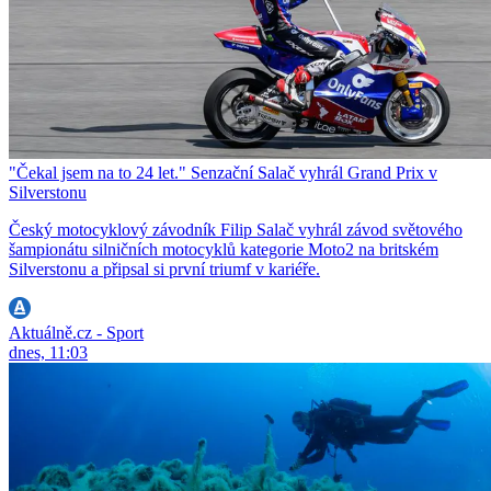
"Čekal jsem na to 24 let." Senzační Salač vyhrál Grand Prix v
Silverstonu
Český motocyklový závodník Filip Salač vyhrál závod světového
šampionátu silničních motocyklů kategorie Moto2 na britském
Silverstonu a připsal si první triumf v kariéře.
Aktuálně.cz - Sport
dnes, 11:03