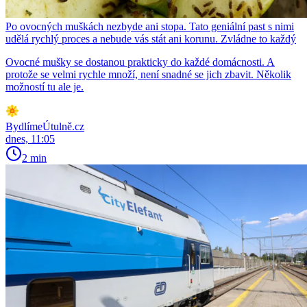
Po ovocných muškách nezbyde ani stopa. Tato geniální past s nimi
udělá rychlý proces a nebude vás stát ani korunu. Zvládne to každý
Ovocné mušky se dostanou prakticky do každé domácnosti. A
protože se velmi rychle množí, není snadné se jich zbavit. Několik
možností tu ale je.
BydlímeÚtulně.cz
dnes, 11:05
2 min