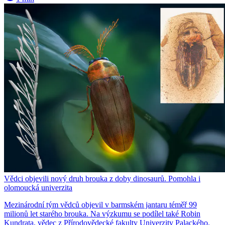
Vědci objevili nový druh brouka z doby dinosaurů. Pomohla i
olomoucká univerzita
Mezinárodní tým vědců objevil v barmském jantaru téměř 99
milionů let starého brouka. Na výzkumu se podílel také Robin
Kundrata, vědec z Přírodovědecké fakulty Univerzity Palackého.