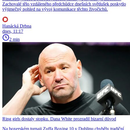
Zachovalé tělo vzdáleného předchůdce dnešních světlušek poskytlo
výjimečný pohled na vývoj komunikace těchto živočichů.
Hanácká Drbna
dnes, 11:17
2 min
Ring girls dostaly stopku. Dana White prozradil bizarní důvod
Na boxerském turnaji Zuffa Boxing 10 v Dublinu chyběly tradiční