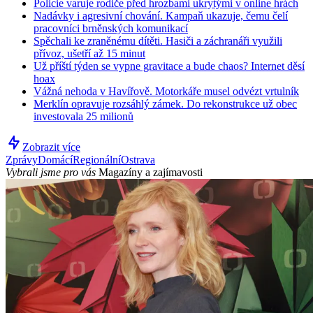
Policie varuje rodiče před hrozbami ukrytými v online hrách
Nadávky i agresivní chování. Kampaň ukazuje, čemu čelí
pracovníci brněnských komunikací
Spěchali ke zraněnému dítěti. Hasiči a záchranáři využili
přívoz, ušetří až 15 minut
Už příští týden se vypne gravitace a bude chaos? Internet děsí
hoax
Vážná nehoda v Havířově. Motorkáře musel odvézt vrtulník
Merklín opravuje rozsáhlý zámek. Do rekonstrukce už obec
investovala 25 milionů
Zobrazit více
Zprávy
Domácí
Regionální
Ostrava
Vybrali jsme pro vás
Magazíny a zajímavosti