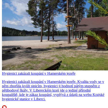
Hygienici zakázali koupání v Hamerském jezeře
Hygienici zakázali koupání v Hamerském jezeře. Kvalita vody se v
něm zhoršila kvůli sinicím, hygienici ji hodnotí pátým stupněm z
pětibodové škály. V Libereckém kraji jde o jediné přírodní
koupaliště, kde je zákaz koupání, vyplývá z údajů na webu Krajské
hygienické stanice v Liberci.