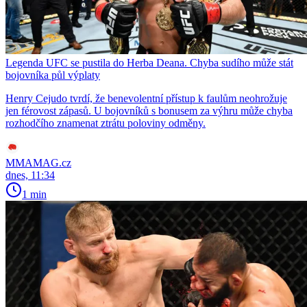
Legenda UFC se pustila do Herba Deana. Chyba sudího může stát
bojovníka půl výplaty
Henry Cejudo tvrdí, že benevolentní přístup k faulům neohrožuje
jen férovost zápasů. U bojovníků s bonusem za výhru může chyba
rozhodčího znamenat ztrátu poloviny odměny.
MMAMAG.cz
dnes, 11:34
1 min