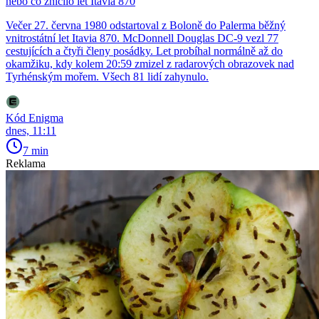
nebo co zničilo let Itavia 870
Večer 27. června 1980 odstartoval z Boloně do Palerma běžný
vnitrostátní let Itavia 870. McDonnell Douglas DC-9 vezl 77
cestujících a čtyři členy posádky. Let probíhal normálně až do
okamžiku, kdy kolem 20:59 zmizel z radarových obrazovek nad
Tyrhénským mořem. Všech 81 lidí zahynulo.
Kód Enigma
dnes, 11:11
7 min
Reklama