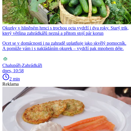
Okurky v hliněném hrnci s trochou octa vydrží i dva roky. Starý trik,
který většina zahrádkářů nezná a přitom stojí pár korun
Ocet se v domácnosti i na zahradě uplatňuje jako skvělý pomocník.
A pomůže vám i s nakládáním okurek – vydrží pak mnohem déle.
Chalupáři-Zahrádkáři
dnes, 10:58
2 min
Reklama