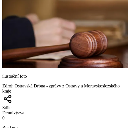
ilustrační foto
Zdroj
:
Ostravská Drbna - zprávy z Ostravy a Moravskoslezského
kraje
Sdílet
Denní
výzva
0
Reklama