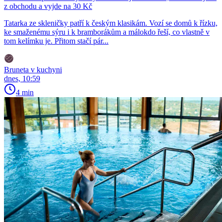
z obchodu a vyjde na 30 Kč
Tatarka ze skleničky patří k českým klasikám. Vozí se domů k řízku,
ke smaženému sýru i k bramborákům a málokdo řeší, co vlastně v
tom kelímku je. Přitom stačí pár...
Bruneta v kuchyni
dnes, 10:59
4 min