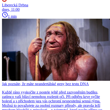
Liberecká Drbna
dnes, 11:00
1 min
Jak poznáte, že máte neandertálské geny bez testu DNA
Každé ráno vyskočíte z postele ještě před zazvoněním budíku,
zatímco vaši blízcí nemohou rozlepit oči. Při odběru krve syčíte
bolestí a s příchodem jara vás ochromí nesnesitelná senná rýma.
Možná to považujete za osobní rozmary přírody, ale pravda leží
mnohem hlouběji v minulosti – v tajemství, které nosíte přímo ve