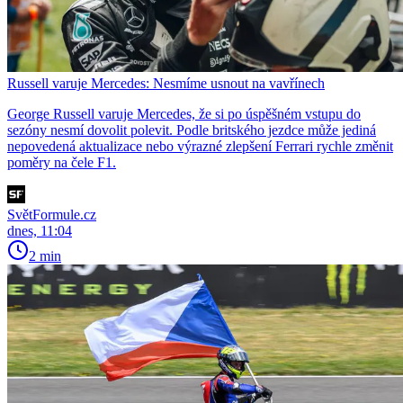
Russell varuje Mercedes: Nesmíme usnout na vavřínech
George Russell varuje Mercedes, že si po úspěšném vstupu do
sezóny nesmí dovolit polevit. Podle britského jezdce může jediná
nepovedená aktualizace nebo výrazné zlepšení Ferrari rychle změnit
poměry na čele F1.
SvětFormule.cz
dnes, 11:04
2 min