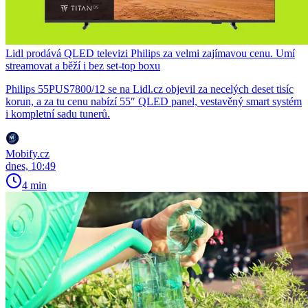
Lidl prodává QLED televizi Philips za velmi zajímavou cenu. Umí
streamovat a běží i bez set-top boxu
Philips 55PUS7800/12 se na Lidl.cz objevil za necelých deset tisíc
korun, a za tu cenu nabízí 55″ QLED panel, vestavěný smart systém
i kompletní sadu tunerů.
Mobify.cz
dnes, 10:49
4 min