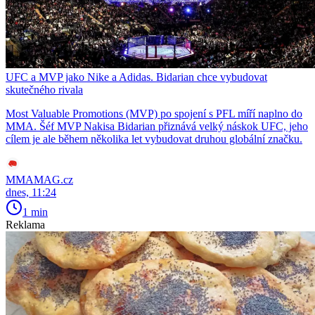
UFC a MVP jako Nike a Adidas. Bidarian chce vybudovat
skutečného rivala
Most Valuable Promotions (MVP) po spojení s PFL míří naplno do
MMA. Šéf MVP Nakisa Bidarian přiznává velký náskok UFC, jeho
cílem je ale během několika let vybudovat druhou globální značku.
MMAMAG.cz
dnes, 11:24
1 min
Reklama