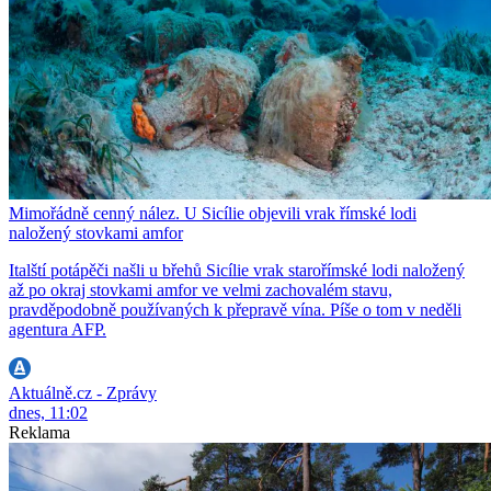
Mimořádně cenný nález. U Sicílie objevili vrak římské lodi
naložený stovkami amfor
Italští potápěči našli u břehů Sicílie vrak starořímské lodi naložený
až po okraj stovkami amfor ve velmi zachovalém stavu,
pravděpodobně používaných k přepravě vína. Píše o tom v neděli
agentura AFP.
Aktuálně.cz - Zprávy
dnes, 11:02
Reklama