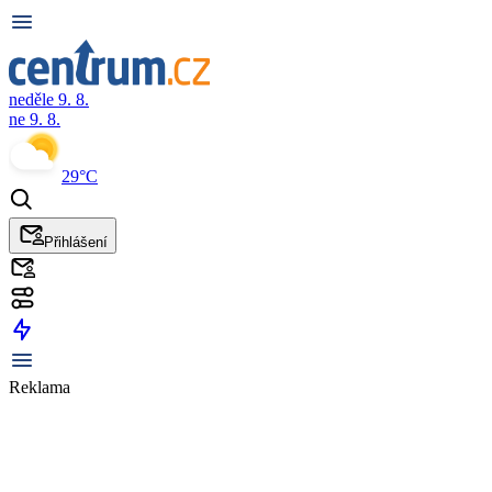
neděle 9. 8.
ne 9. 8.
29°C
Přihlášení
Reklama