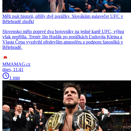
Měli psát historii, přišly dvě porážky. Slovákům galavečer UFC v
Bělehradě zhořkl
Slovensko mělo poprvé dva bojovníky na jedné kartě UFC, výhra
však nepřišla. Trenér Ján Hudák po porážkách Ľudovíta Kleina a
Vlasta Čepa vyzdvihl především atmosféru a podporu fanoušků v
Bělehradě.
MMAMAG.cz
dnes, 11:41
1 min