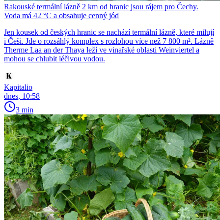
Rakouské termální lázně 2 km od hranic jsou rájem pro Čechy.
Voda má 42 °C a obsahuje cenný jód
Jen kousek od českých hranic se nachází termální lázně, které milují
i Češi. Jde o rozsáhlý komplex s rozlohou více než 7 800 m². Lázně
Therme Laa an der Thaya leží ve vinařské oblasti Weinviertel a
mohou se chlubit léčivou vodou.
Kapitalio
dnes, 10:58
3 min