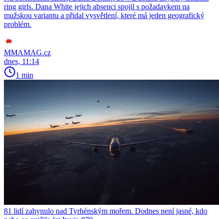
ring girls. Dana White jejich absenci spojil s požadavkem na
mužskou variantu a přidal vysvětlení, které má jeden geografický
problém.
MMAMAG.cz
dnes, 11:14
1 min
81 lidí zahynulo nad Tyrhénským mořem. Dodnes není jasné, kdo