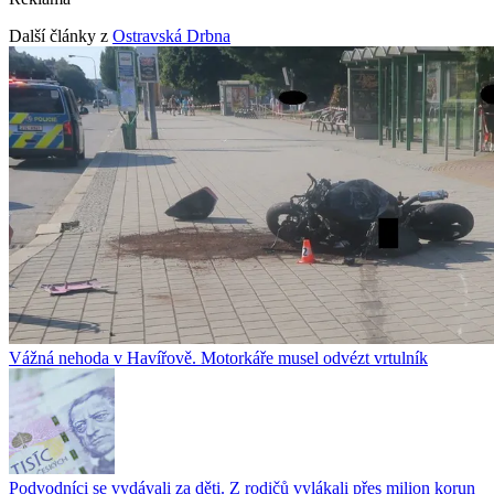
Další články z
Ostravská Drbna
Vážná nehoda v Havířově. Motorkáře musel odvézt vrtulník
Podvodníci se vydávali za děti. Z rodičů vylákali přes milion korun