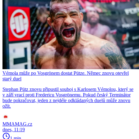
Vémola může po Vosgrönem dostat Pütze. Němec znovu otevřel
starý duel
Stephan Pütz znovu připustil souboj s Karlosem Vémolou, který se
v září vrací proti Fredericu Vosgrönemu. Pokud český Terminátor
bude pokračovat, jeden z nejdéle odkládaných duelů může znovu
ožít.
MMAMAG.cz
dnes, 11:19
1 min