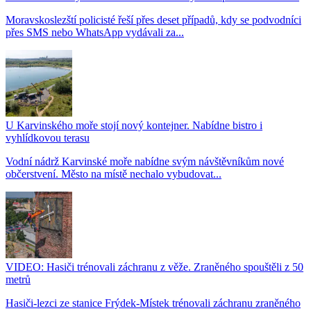
Moravskoslezští policisté řeší přes deset případů, kdy se podvodníci
přes SMS nebo WhatsApp vydávali za...
U Karvinského moře stojí nový kontejner. Nabídne bistro i
vyhlídkovou terasu
Vodní nádrž Karvinské moře nabídne svým návštěvníkům nové
občerstvení. Město na místě nechalo vybudovat...
VIDEO: Hasiči trénovali záchranu z věže. Zraněného spouštěli z 50
metrů
Hasiči-lezci ze stanice Frýdek-Místek trénovali záchranu zraněného