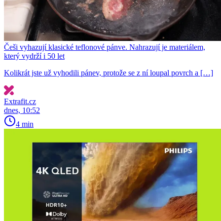
Češi vyhazují klasické teflonové pánve. Nahrazují je materiálem,
který vydrží i 50 let
Kolikrát jste už vyhodili pánev, protože se z ní loupal povrch a […]
Extrafit.cz
dnes, 10:52
4 min