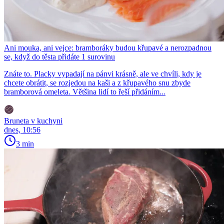
Ani mouka, ani vejce: bramboráky budou křupavé a nerozpadnou
se, když do těsta přidáte 1 surovinu
Znáte to. Placky vypadají na pánvi krásně, ale ve chvíli, kdy je
chcete obrátit, se rozjedou na kaši a z křupavého snu zbyde
bramborová omeleta. Většina lidí to řeší přidáním...
Bruneta v kuchyni
dnes, 10:56
3 min