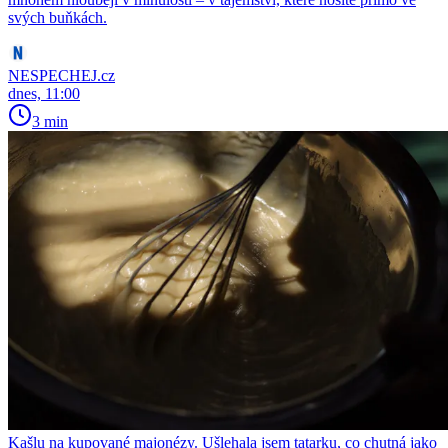
svých buňkách.
NESPECHEJ.cz
dnes, 11:00
3 min
Kašlu na kupované majonézy. Ušlehala jsem tatarku, co chutná jako