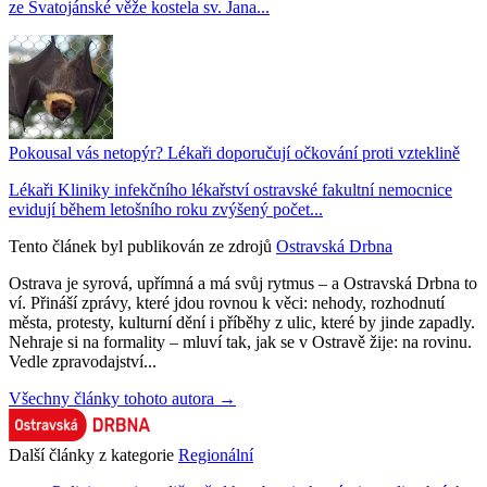
ze Svatojánské věže kostela sv. Jana...
Pokousal vás netopýr? Lékaři doporučují očkování proti vzteklině
Lékaři Kliniky infekčního lékařství ostravské fakultní nemocnice
evidují během letošního roku zvýšený počet...
Tento článek byl publikován ze zdrojů
Ostravská Drbna
Ostrava je syrová, upřímná a má svůj rytmus – a Ostravská Drbna to
ví. Přináší zprávy, které jdou rovnou k věci: nehody, rozhodnutí
města, protesty, kulturní dění i příběhy z ulic, které by jinde zapadly.
Nehraje si na formality – mluví tak, jak se v Ostravě žije: na rovinu.
Vedle zpravodajství...
Všechny články tohoto autora →
Další články z kategorie
Regionální