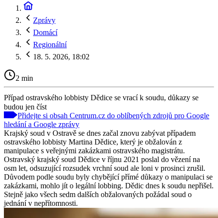
Zprávy
Domácí
Regionální
18. 5. 2026, 18:02
2 min
Případ ostravského lobbisty Dědice se vrací k soudu, důkazy se
budou jen číst
Přidejte si obsah Centrum.cz do oblíbených zdrojů pro Google
hledání a Google zprávy
Krajský soud v Ostravě se dnes začal znovu zabývat případem
ostravského lobbisty Martina Dědice, který je obžalován z
manipulace s veřejnými zakázkami ostravského magistrátu.
Ostravský krajský soud Dědice v říjnu 2021 poslal do vězení na
osm let, odsuzující rozsudek vrchní soud ale loni v prosinci zrušil.
Důvodem podle soudu byly chybějící přímé důkazy o manipulaci se
zakázkami, mohlo jít o legální lobbing. Dědic dnes k soudu nepřišel.
Stejně jako všech sedm dalších obžalovaných požádal soud o
jednání v nepřítomnosti.