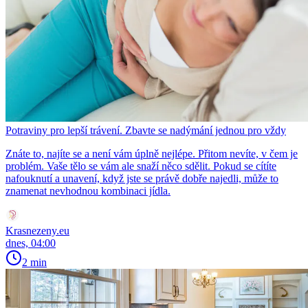
Potraviny pro lepší trávení. Zbavte se nadýmání jednou pro vždy
Znáte to, najíte se a není vám úplně nejlépe. Přitom nevíte, v čem je
problém. Vaše tělo se vám ale snaží něco sdělit. Pokud se cítíte
nafouknutí a unavení, když jste se právě dobře najedli, může to
znamenat nevhodnou kombinaci jídla.
Krasnezeny.eu
dnes, 04:00
2 min