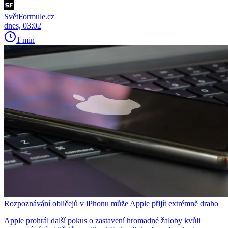
SvětFormule.cz
dnes, 03:02
1 min
Rozpoznávání obličejů v iPhonu může Apple přijít extrémně draho
Apple prohrál další pokus o zastavení hromadné žaloby kvůli