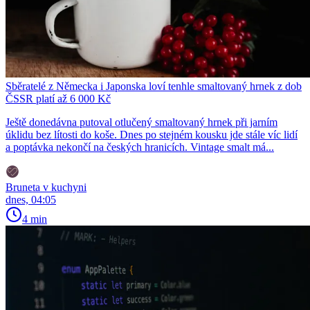
Sběratelé z Německa i Japonska loví tenhle smaltovaný hrnek z dob
ČSSR platí až 6 000 Kč
Ještě donedávna putoval otlučený smaltovaný hrnek při jarním
úklidu bez lítosti do koše. Dnes po stejném kousku jde stále víc lidí
a poptávka nekončí na českých hranicích. Vintage smalt má...
Bruneta v kuchyni
dnes, 04:05
4 min