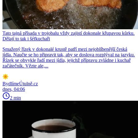
Tato tajná přísada v trojobalu vždy zajistí dokonale křupavou kůrku.
Dělají to tak i šéfkuchaři
Smažený řízek v dokonalé krustě patří mezi nejoblíbenější česká
jídla. Naučte se ho připravit tak, aby se doslova rozplýval na jazyku.
Řízek se obvykle řadí mezi jídla, jejichž přípravu zvládne i kuchař
začátečník. Vězte ale,...
BydlímeÚtulně.cz
dnes, 04:06
2 min