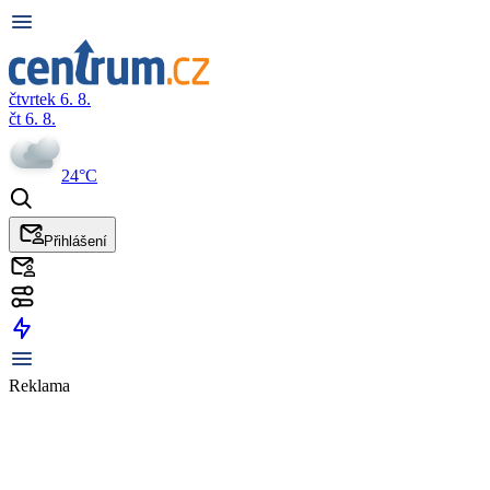
čtvrtek 6. 8.
čt 6. 8.
24°C
Přihlášení
Reklama