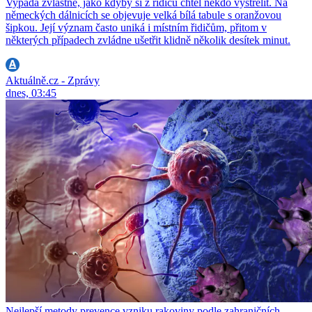
Vypadá zvláštně, jako kdyby si z řidičů chtěl někdo vystřelit. Na
německých dálnicích se objevuje velká bílá tabule s oranžovou
šipkou. Její význam často uniká i místním řidičům, přitom v
některých případech zvládne ušetřit klidně několik desítek minut.
Aktuálně.cz - Zprávy
dnes, 03:45
Nejlepší metody prevence vzniku rakoviny podle zahraničních