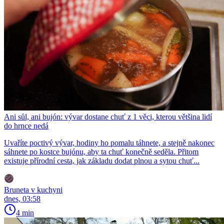
Ani sůl, ani bujón: vývar dostane chuť z 1 věci, kterou většina lidí
do hrnce nedá
Uvaříte poctivý vývar, hodiny ho pomalu táhnete, a stejně nakonec
sáhnete po kostce bujónu, aby ta chuť konečně seděla. Přitom
existuje přírodní cesta, jak základu dodat plnou a sytou chuť...
Bruneta v kuchyni
dnes, 03:58
4 min