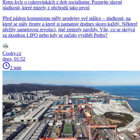
Retro kvíz o cukrovinkách z dob socialismu: Poznejte slavné
sladkosti, které mizely z obchodů jako první
Před pádem komunismu měly prodejny své stálice – sladkosti, na
které se stály fronty a které si pamatuje dodnes skoro každý. Některé
přežily sametovou revoluci, jiné zmizely navždy. Víte, co se skrývá
za zkratkou LIPO nebo kdy se začalo vyrábět Pedro?
Cooky.cz
dnes, 01:52
2 min