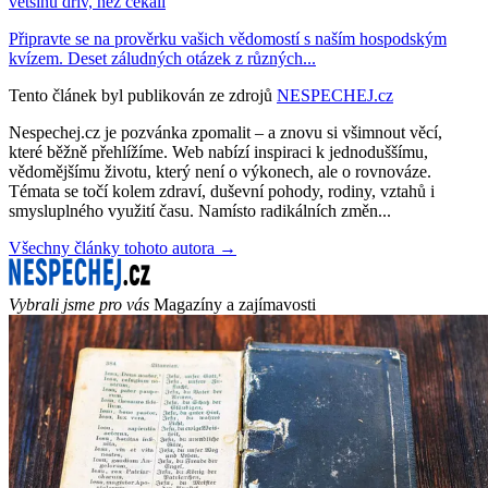
většinu dřív, než čekali
Připravte se na prověrku vašich vědomostí s naším hospodským
kvízem. Deset záludných otázek z různých...
Tento článek byl publikován ze zdrojů
NESPECHEJ.cz
Nespechej.cz je pozvánka zpomalit – a znovu si všimnout věcí,
které běžně přehlížíme. Web nabízí inspiraci k jednoduššímu,
vědomějšímu životu, který není o výkonech, ale o rovnováze.
Témata se točí kolem zdraví, duševní pohody, rodiny, vztahů i
smysluplného využití času. Namísto radikálních změn...
Všechny články tohoto autora →
Vybrali jsme pro vás
Magazíny a zajímavosti