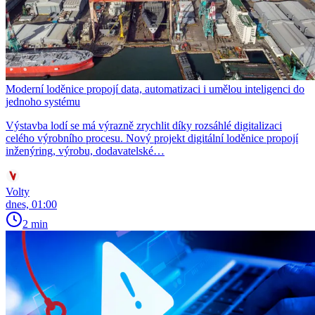
Moderní loděnice propojí data, automatizaci i umělou inteligenci do
jednoho systému
Výstavba lodí se má výrazně zrychlit díky rozsáhlé digitalizaci
celého výrobního procesu. Nový projekt digitální loděnice propojí
inženýring, výrobu, dodavatelské…
Volty
dnes, 01:00
2 min