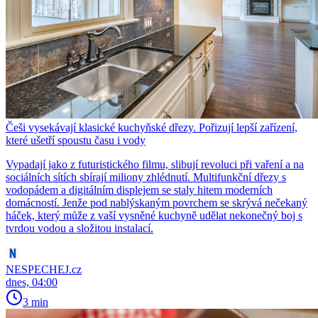
Češi vysekávají klasické kuchyňské dřezy. Pořizují lepší zařízení,
které ušetří spoustu času i vody
Vypadají jako z futuristického filmu, slibují revoluci při vaření a na
sociálních sítích sbírají miliony zhlédnutí. Multifunkční dřezy s
vodopádem a digitálním displejem se staly hitem moderních
domácností. Jenže pod nablýskaným povrchem se skrývá nečekaný
háček, který může z vaší vysněné kuchyně udělat nekonečný boj s
tvrdou vodou a složitou instalací.
NESPECHEJ.cz
dnes, 04:00
3 min