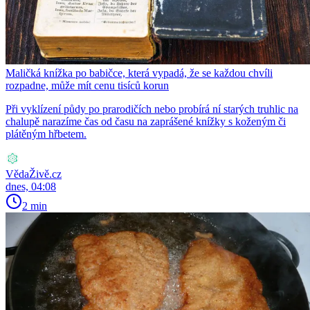
Maličká knížka po babičce, která vypadá, že se každou chvíli
rozpadne, může mít cenu tisíců korun
Při vyklízení půdy po prarodičích nebo probírá ní starých truhlic na
chalupě narazíme čas od času na zaprášené knížky s koženým či
plátěným hřbetem.
VědaŽivě.cz
dnes, 04:08
2 min