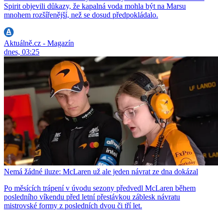
Spirit objevili důkazy, že kapalná voda mohla být na Marsu
mnohem rozšířenější, než se dosud předpokládalo.
Aktuálně.cz - Magazín
dnes, 03:25
Nemá žádné iluze: McLaren už ale jeden návrat ze dna dokázal
Po měsících trápení v úvodu sezony předvedl McLaren během
posledního víkendu před letní přestávkou záblesk návratu
mistrovské formy z posledních dvou či tří let.