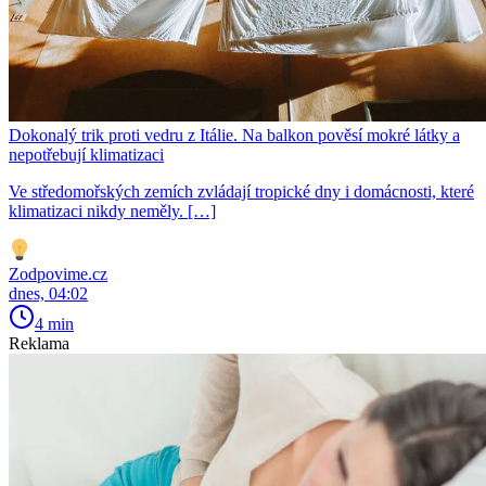
Dokonalý trik proti vedru z Itálie. Na balkon pověsí mokré látky a
nepotřebují klimatizaci
Ve středomořských zemích zvládají tropické dny i domácnosti, které
klimatizaci nikdy neměly. […]
Zodpovime.cz
dnes, 04:02
4 min
Reklama