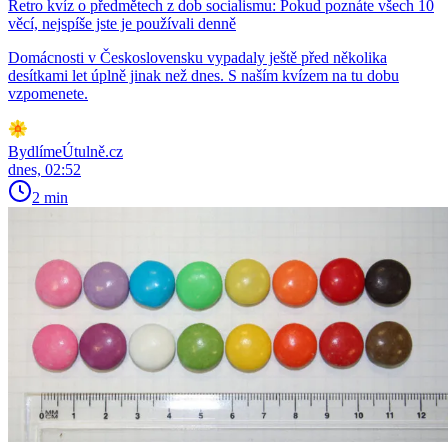
Retro kvíz o předmětech z dob socialismu: Pokud poznáte všech 10
věcí, nejspíše jste je používali denně
Domácnosti v Československu vypadaly ještě před několika
desítkami let úplně jinak než dnes. S naším kvízem na tu dobu
vzpomenete.
BydlímeÚtulně.cz
dnes, 02:52
2 min