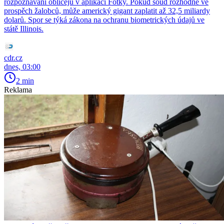
rozpoznávání obličejů v aplikaci Fotky. Pokud soud rozhodne ve
prospěch žalobců, může americký gigant zaplatit až 32,5 miliardy
dolarů. Spor se týká zákona na ochranu biometrických údajů ve
státě Illinois.
cdr.cz
dnes, 03:00
2 min
Reklama