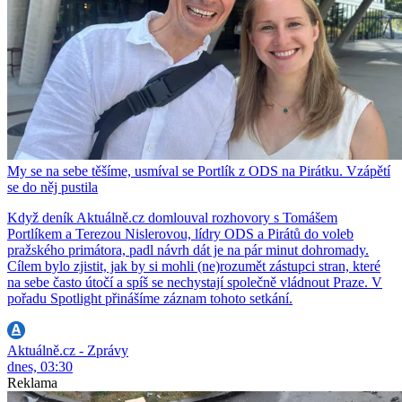
My se na sebe těšíme, usmíval se Portlík z ODS na Pirátku. Vzápětí
se do něj pustila
Když deník Aktuálně.cz domlouval rozhovory s Tomášem
Portlíkem a Terezou Nislerovou, lídry ODS a Pirátů do voleb
pražského primátora, padl návrh dát je na pár minut dohromady.
Cílem bylo zjistit, jak by si mohli (ne)rozumět zástupci stran, které
na sebe často útočí a spíš se nechystají společně vládnout Praze. V
pořadu Spotlight přinášíme záznam tohoto setkání.
Aktuálně.cz - Zprávy
dnes, 03:30
Reklama