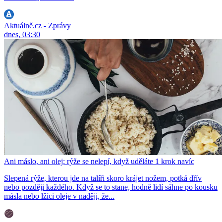
Aktuálně.cz - Zprávy
dnes, 03:30
Ani máslo, ani olej: rýže se nelepí, když uděláte 1 krok navíc
Slepená rýže, kterou jde na talíři skoro krájet nožem, potká dřív
nebo později každého. Když se to stane, hodně lidí sáhne po kousku
másla nebo lžíci oleje v naději, že...