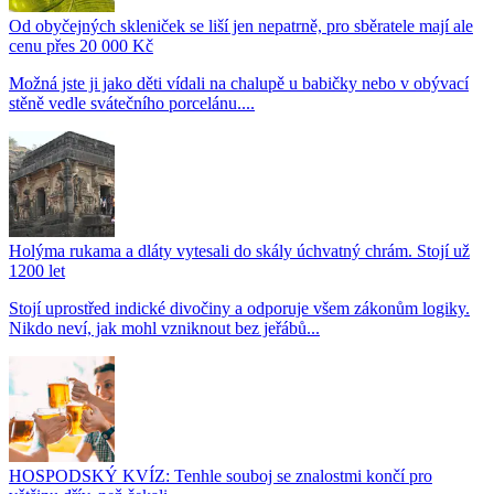
Od obyčejných skleniček se liší jen nepatrně, pro sběratele mají ale
cenu přes 20 000 Kč
Možná jste ji jako děti vídali na chalupě u babičky nebo v obývací
stěně vedle svátečního porcelánu....
Holýma rukama a dláty vytesali do skály úchvatný chrám. Stojí už
1200 let
Stojí uprostřed indické divočiny a odporuje všem zákonům logiky.
Nikdo neví, jak mohl vzniknout bez jeřábů...
HOSPODSKÝ KVÍZ: Tenhle souboj se znalostmi končí pro