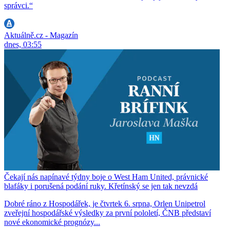
správci.“
Aktuálně.cz - Magazín
dnes, 03:55
Čekají nás napínavé týdny boje o West Ham United, právnické
blafáky i porušená podání ruky. Křetínský se jen tak nevzdá
Dobré ráno z Hospodářek, je čtvrtek 6. srpna, Orlen Unipetrol
zveřejní hospodářské výsledky za první pololetí, ČNB představí
nové ekonomické prognózy...