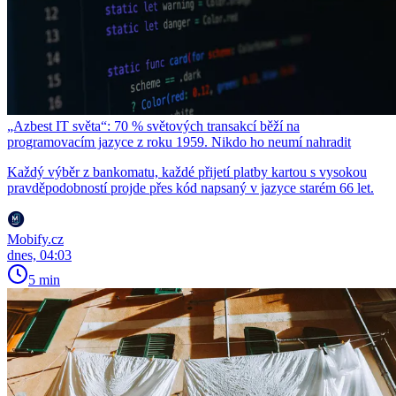
„Azbest IT světa“: 70 % světových transakcí běží na
programovacím jazyce z roku 1959. Nikdo ho neumí nahradit
Každý výběr z bankomatu, každé přijetí platby kartou s vysokou
pravděpodobností projde přes kód napsaný v jazyce starém 66 let.
Mobify.cz
dnes, 04:03
5 min