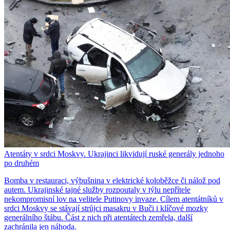
Atentáty v srdci Moskvy. Ukrajinci likvidují ruské generály jednoho
po druhém
Bomba v restauraci, výbušnina v elektrické koloběžce či nálož pod
autem. Ukrajinské tajné služby rozpoutaly v týlu nepřítele
nekompromisní lov na velitele Putinovy invaze. Cílem atentátníků v
srdci Moskvy se stávají strůjci masakru v Buči i klíčové mozky
generálního štábu. Část z nich při atentátech zemřela, další
zachránila jen náhoda.