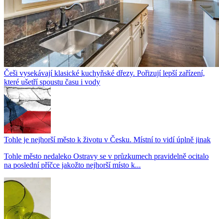
Češi vysekávají klasické kuchyňské dřezy. Pořizují lepší zařízení,
které ušetří spoustu času i vody
Tohle je nejhorší město k životu v Česku. Místní to vidí úplně jinak
Tohle město nedaleko Ostravy se v průzkumech pravidelně ocitalo
na poslední příčce jakožto nejhorší místo k...