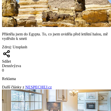
Přiletěla jsem do Egypta. To, co jsem uviděla před letištní halou, mě
vyděsilo k smrti
Zdroj
:
Unsplash
Sdílet
Denní
výzva
0
Reklama
Další články z
NESPECHEJ.cz