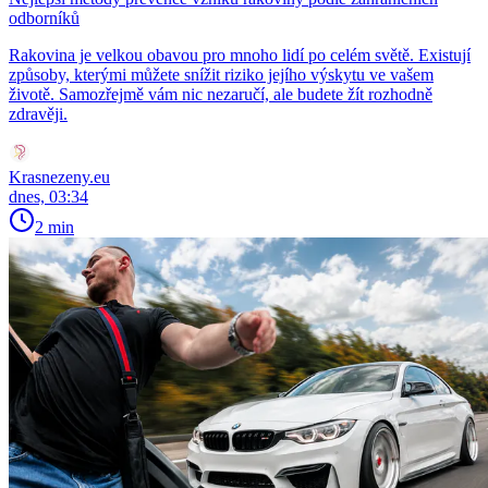
odborníků
Rakovina je velkou obavou pro mnoho lidí po celém světě. Existují
způsoby, kterými můžete snížit riziko jejího výskytu ve vašem
životě. Samozřejmě vám nic nezaručí, ale budete žít rozhodně
zdravěji.
Krasnezeny.eu
dnes, 03:34
2 min