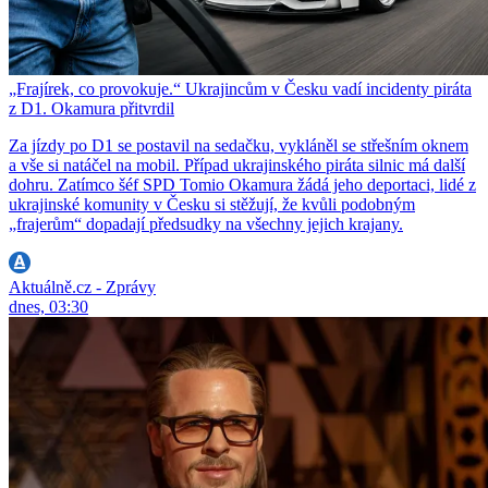
„Frajírek, co provokuje.“ Ukrajincům v Česku vadí incidenty piráta
z D1. Okamura přitvrdil
Za jízdy po D1 se postavil na sedačku, vykláněl se střešním oknem
a vše si natáčel na mobil. Případ ukrajinského piráta silnic má další
dohru. Zatímco šéf SPD Tomio Okamura žádá jeho deportaci, lidé z
ukrajinské komunity v Česku si stěžují, že kvůli podobným
„frajerům“ dopadají předsudky na všechny jejich krajany.
Aktuálně.cz - Zprávy
dnes, 03:30