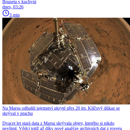
Bruneta v kuchyni
dnes, 03:26
3 min
Na Marsu odhalili tajemství ukryté přes 20 let. Klíčový důkaz se
skrýval v prachu
Dvacet let stará data z Marsu skrývala objev, kterého si nikdo
nevšiml. Vědci totiž až díky nové analýze archivních dat z roveru