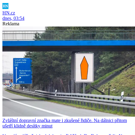
HN.cz
dnes, 03:54
Reklama
Zvláštní dopravní značka mate i zkušené řidiče. Na dálnici přitom
ušetří klidně desítky minut