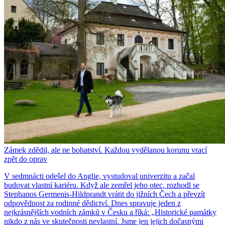
Zámek zdědil, ale ne bohatství. Každou vydělanou korunu vrací
zpět do oprav
V sedmnácti odešel do Anglie, vystudoval univerzitu a začal
budovat vlastní kariéru. Když ale zemřel jeho otec, rozhodl se
Stephanos Germenis-Hildprandt vrátit do jižních Čech a převzít
odpovědnost za rodinné dědictví. Dnes spravuje jeden z
nejkrásnějších vodních zámků v Česku a říká: „Historické památky
nikdo z nás ve skutečnosti nevlastní. Jsme jen jejich dočasnými