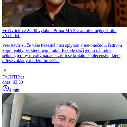
Ve čtvrtek ve 22:00 vytáhne Prima MAX z archivu nejlepší film
všech dob
Představte si, že vaše bezesné noci splynou v nekonečnou, šedivou
kopii reality, ze které není úniku. Pak ale stačí jedno náhodné
setkání, jediný divoký nápad a zrodí se brutální společenství, které
otřese základy moderního světa.
FAJNTIP.cz
dnes, 03:30
4 min