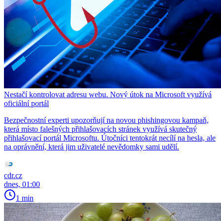
Nestačí kontrolovat adresu webu. Nový útok na Microsoft využívá
oficiální portál
Bezpečnostní experti upozorňují na novou phishingovou kampaň,
která místo falešných přihlašovacích stránek využívá skutečný
přihlašovací portál Microsoftu. Útočníci tentokrát necílí na hesla, ale
na oprávnění, která jim uživatelé nevědomky sami udělí.
cdr.cz
dnes, 01:00
1 min