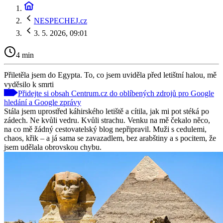
NESPECHEJ.cz
3. 5. 2026, 09:01
4 min
Přiletěla jsem do Egypta. To, co jsem uviděla před letištní halou, mě
vyděsilo k smrti
Přidejte si obsah Centrum.cz do oblíbených zdrojů pro Google
hledání a Google zprávy
Stála jsem uprostřed káhirského letiště a cítila, jak mi pot stéká po
zádech. Ne kvůli vedru. Kvůli strachu. Venku na mě čekalo něco,
na co mě žádný cestovatelský blog nepřipravil. Muži s cedulemi,
chaos, křik – a já sama se zavazadlem, bez arabštiny a s pocitem, že
jsem udělala obrovskou chybu.