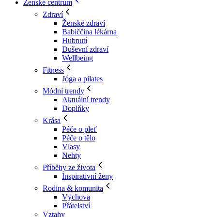
Ženské centrum
Zdraví
Ženské zdraví
Babiččina lékárna
Hubnutí
Duševní zdraví
Wellbeing
Fitness
Jóga a pilates
Módní trendy
Aktuální trendy
Doplňky
Krása
Péče o pleť
Péče o tělo
Vlasy
Nehty
Příběhy ze života
Inspirativní ženy
Rodina & komunita
Výchova
Přátelství
Vztahy