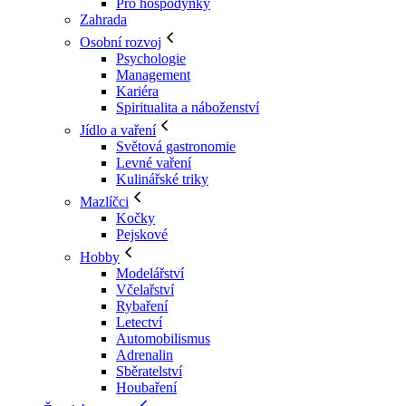
Pro hospodyňky
Zahrada
Osobní rozvoj
Psychologie
Management
Kariéra
Spiritualita a náboženství
Jídlo a vaření
Světová gastronomie
Levné vaření
Kulinářské triky
Mazlíčci
Kočky
Pejskové
Hobby
Modelářství
Včelařství
Rybaření
Letectví
Automobilismus
Adrenalin
Sběratelství
Houbaření