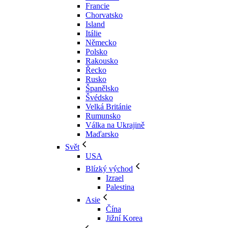
Francie
Chorvatsko
Island
Itálie
Německo
Polsko
Rakousko
Řecko
Rusko
Španělsko
Švédsko
Velká Británie
Rumunsko
Válka na Ukrajině
Maďarsko
Svět
USA
Blízký východ
Izrael
Palestina
Asie
Čína
Jižní Korea