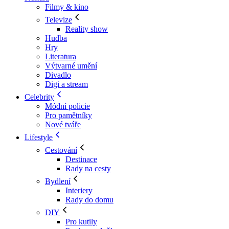
Filmy & kino
Televize
Reality show
Hudba
Hry
Literatura
Výtvarné umění
Divadlo
Digi a stream
Celebrity
Módní policie
Pro pamětníky
Nové tváře
Lifestyle
Cestování
Destinace
Rady na cesty
Bydlení
Interiery
Rady do domu
DIY
Pro kutily