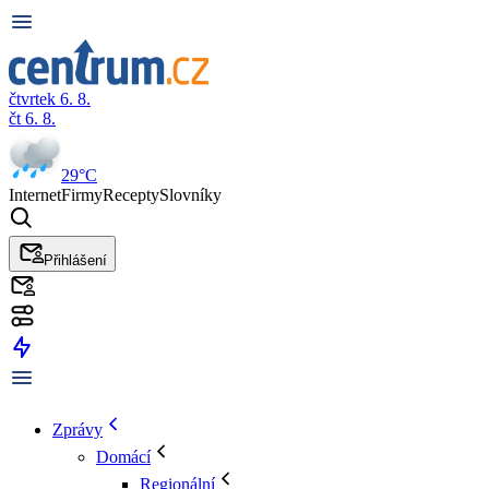
čtvrtek 6. 8.
čt 6. 8.
29°C
Internet
Firmy
Recepty
Slovníky
Přihlášení
Zprávy
Domácí
Regionální