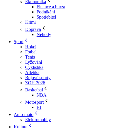
Ekonomika
Finance a burza
Podnikání
Spotřebitel
Krimi
Doprava
Nehody
Sport
Hokej
Fotbal
Tenis
Lyžování
Cyklistika
Atletika
Bojové sporty
ZOH 2026
Basketbal
NBA
Motosport
F1
Auto-moto
Elektromobily
Kultura