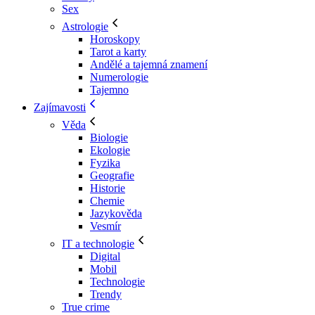
Sex
Astrologie
Horoskopy
Tarot a karty
Andělé a tajemná znamení
Numerologie
Tajemno
Zajímavosti
Věda
Biologie
Ekologie
Fyzika
Geografie
Historie
Chemie
Jazykověda
Vesmír
IT a technologie
Digital
Mobil
Technologie
Trendy
True crime