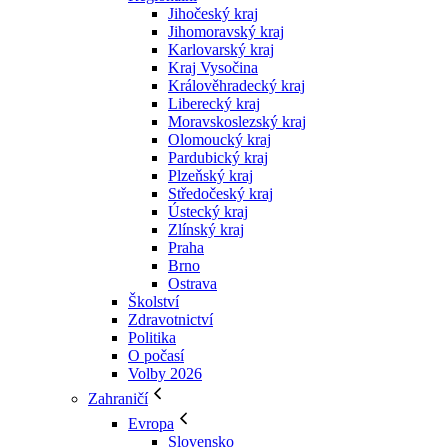
Jihočeský kraj
Jihomoravský kraj
Karlovarský kraj
Kraj Vysočina
Králověhradecký kraj
Liberecký kraj
Moravskoslezský kraj
Olomoucký kraj
Pardubický kraj
Plzeňský kraj
Středočeský kraj
Ústecký kraj
Zlínský kraj
Praha
Brno
Ostrava
Školství
Zdravotnictví
Politika
O počasí
Volby 2026
Zahraničí
Evropa
Slovensko