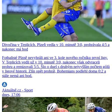
Divočina v Teplicích. Plzeň vedla v 10. minutě 3:0, prohrávala 4:5 a
nakonec má bod
Fotbalisté Plzně nevyhráli ani ve 3. kole nového ročníku první ligy.
V Teplicích vedli už v 10. minutě 3:0, nakonec však odvraceli
prohru a remizovali 5:5. Šlo o duel s druhým nejvyšším počtem gólů
v ligové historii. Zlín opět prohrál, Bohemians podlehl doma 0:2 a
stále nemá ani bod.
Aktuálně.cz - Sport
dnes, 17:06