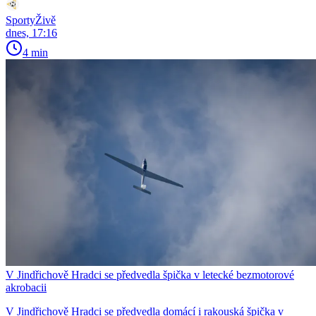
SportyŽivě
dnes, 17:16
4 min
V Jindřichově Hradci se předvedla špička v letecké bezmotorové
akrobacii
V Jindřichově Hradci se předvedla domácí i rakouská špička v