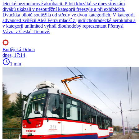
letecké bezmotorové akrobacii. Piloti kluzáků se dnes stovkám
diváků ukázali v nesoutěžní kategorii freestyle a při exhibicích.
Dvacítka pilotů soutěžila od středy ve dvou kategoriích. V kategorii
advanced zvítězil Aleš Ferra mladší z jindřichohradecké aeroklubu a
v kategorii unlimited vyhrál dlouhodobý reprezentant Přemysl
Vávra z České Třebové.
Budějcká Drbna
dnes, 17:14
1 min