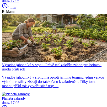
dnes, 17:06
4 min
Reklama
Výsadba jahodníků v srpnu: Právě teď založíte záhon pro bohatou
úrodu příští rok
Výsadba jahodníků v srpnu má oproti jarnímu termínu jednu velkou
výhodu: rostliny získají dostatek času k zakořenění. Díky tomu
mohou příští rok vytvořit silné trsy …
Planeta zahrady
dnes, 17:05