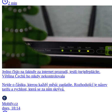
2 min
Jedno číslo na faktuře za internet prozradí, jestli (ne)přeplácíte.
Většina Čechů ho nikdy nekontrolovala
Nejde o částku, kterou každý měsíc zaplatíte. Rozhodující je název
tarifu a rychlost, která se za ním skrývá.
Mobify.cz
dnes, 18:14