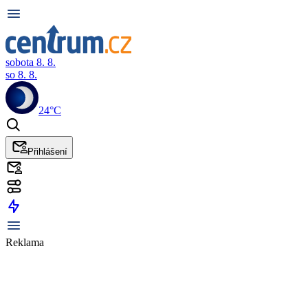
sobota 8. 8.
so 8. 8.
24°C
Přihlášení
Reklama