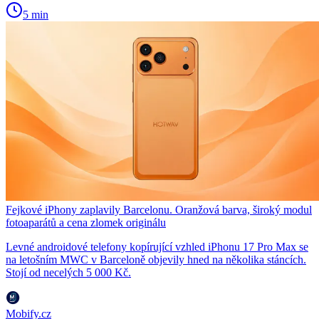
5 min
Fejkové iPhony zaplavily Barcelonu. Oranžová barva, široký modul
fotoaparátů a cena zlomek originálu
Levné androidové telefony kopírující vzhled iPhonu 17 Pro Max se
na letošním MWC v Barceloně objevily hned na několika stáncích.
Stojí od necelých 5 000 Kč.
Mobify.cz