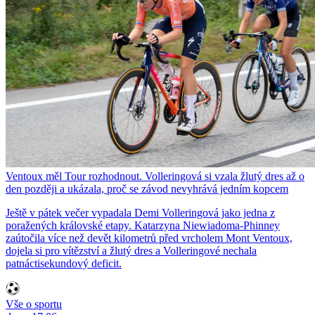
Ventoux měl Tour rozhodnout. Volleringová si vzala žlutý dres až o
den později a ukázala, proč se závod nevyhrává jedním kopcem
Ještě v pátek večer vypadala Demi Volleringová jako jedna z
poražených královské etapy. Katarzyna Niewiadoma-Phinney
zaútočila více než devět kilometrů před vrcholem Mont Ventoux,
dojela si pro vítězství a žlutý dres a Volleringové nechala
patnáctisekundový deficit.
Vše o sportu