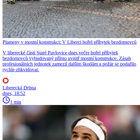
Plameny v mostní konstrukci: V Liberci hořel příbytek bezdomovců
V liberecké části Staré Pavlovice dnes večer hořel příbytek
bezdomovců vybudovaný přímo uvnitř mostní konstrukce. Zásah
profesionálních jednotek zamezil dalším škodám a požár se podařilo
rychle zlikvidovat.
Liberecká Drbna
dnes, 18:52
1 min