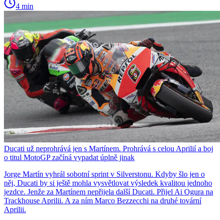
4 min
Ducati už neprohrává jen s Martínem. Prohrává s celou Aprilií a boj
o titul MotoGP začíná vypadat úplně jinak
Jorge Martín vyhrál sobotní sprint v Silverstonu. Kdyby šlo jen o
něj, Ducati by si ještě mohla vysvětlovat výsledek kvalitou jednoho
jezdce. Jenže za Martínem nepřijela další Ducati. Přijel Ai Ogura na
Trackhouse Aprilii. A za ním Marco Bezzecchi na druhé tovární
Aprilii.