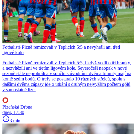
Fotbalisté Plzně remizovali v Teplicích 5:5 a nevyhráli ani třetí
ligové kolo
Fotbalisté Plzně remizovali v Teplicích 5:5, i když vedli o tři branky,
a nezvítězili ani ve třetím ligovém kole. Severočeši naopak v nové
sezoně stále neprohráli a v součtu s úvodními dvěma triumfy mají na
kontě sedm bodů. O trefy se postaralo 10 různých střelců, spolu s
dalšími dvěma zápasy jde o utkání s druhým nejvyšším počtem gólů
v samostatné lize.
Plzeňská Drbna
dnes, 17:30
3 min