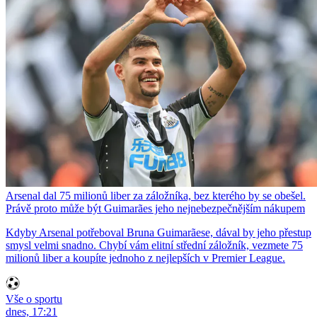
Arsenal dal 75 milionů liber za záložníka, bez kterého by se obešel.
Právě proto může být Guimarães jeho nejnebezpečnějším nákupem
Kdyby Arsenal potřeboval Bruna Guimarãese, dával by jeho přestup
smysl velmi snadno. Chybí vám elitní střední záložník, vezmete 75
milionů liber a koupíte jednoho z nejlepších v Premier League.
Vše o sportu
dnes, 17:21