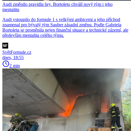
Audi změnilo pravidla hry. Bortoleto chválí nový tým i jeho
mentalitu
Audi vstoupilo do formule 1 s velkými ambicemi a jeho příchod
znamenal pro bývalý tým Sauber zásadní změnu. Podle Gabriela
Bortoleta se proměnila nejen finanční situace a technické zázemí, ale
především mentalita celého týmu.
SvětFormule.cz
dnes, 18:55
2 min