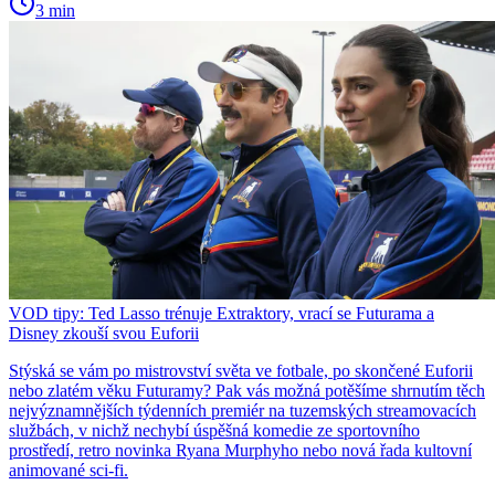
3 min
VOD tipy: Ted Lasso trénuje Extraktory, vrací se Futurama a
Disney zkouší svou Euforii
Stýská se vám po mistrovství světa ve fotbale, po skončené Euforii
nebo zlatém věku Futuramy? Pak vás možná potěšíme shrnutím těch
nejvýznamnějších týdenních premiér na tuzemských streamovacích
službách, v nichž nechybí úspěšná komedie ze sportovního
prostředí, retro novinka Ryana Murphyho nebo nová řada kultovní
animované sci-fi.