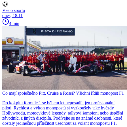
Vše o sportu
dnes, 18:11
4 min
Co mají společného Pitt, Cruise a Rossi? Všichni řídili monopost F1
Do kokpitu formule 1 se během let neposadili jen profesionální
piloti. Rychlost a výkon monopostů si vyzkoušely také hvězdy
Hollywoodu, motocyklové legendy, rallyoví šampioni nebo úspěšní
závodníci z jiných disciplín. Podívejte se na známé osobnosti, které
dostaly jedinečnou příležitost usednout za volant monopostu F1.