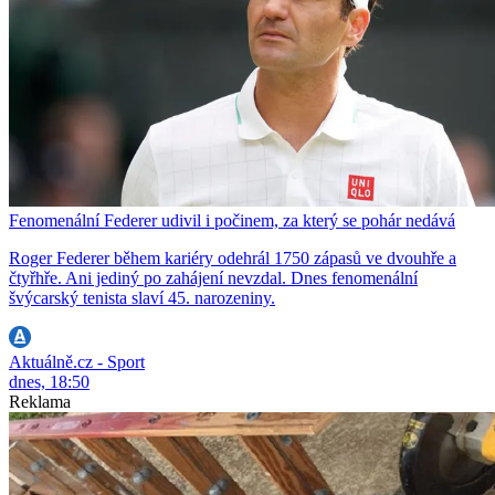
Fenomenální Federer udivil i počinem, za který se pohár nedává
Roger Federer během kariéry odehrál 1750 zápasů ve dvouhře a
čtyřhře. Ani jediný po zahájení nevzdal. Dnes fenomenální
švýcarský tenista slaví 45. narozeniny.
Aktuálně.cz - Sport
dnes, 18:50
Reklama