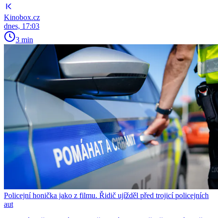
Kinobox.cz
dnes, 17:03
3 min
Policejní honička jako z filmu. Řidič ujížděl před trojicí policejních
aut