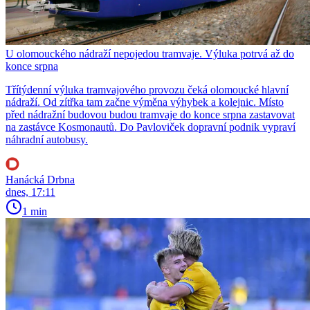
U olomouckého nádraží nepojedou tramvaje. Výluka potrvá až do
konce srpna
Třítýdenní výluka tramvajového provozu čeká olomoucké hlavní
nádraží. Od zítřka tam začne výměna výhybek a kolejnic. Místo
před nádražní budovou budou tramvaje do konce srpna zastavovat
na zastávce Kosmonautů. Do Pavloviček dopravní podnik vypraví
náhradní autobusy.
Hanácká Drbna
dnes, 17:11
1 min