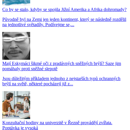
Co by se stalo, kdyby se spojila Jižní Amerika a Afrika dohromady?
Původně byl na Zemi jen jeden kontinent, který se následně rozdělil
na jednotlivé světadíly. Podívejme se,...
Mají Eskymáci šikmé oči z pradávných sněžných brýlí? Saze jim
pomáhaly proti sněžné slepotě
Jsou důležitým příkladem jednoho z nejstarších typů ochranných
brýlí na světě, některé pocházejí již z...
Konzultační hodiny na univerzitě v Řezně provádějí zvířata.
Poptávka je vysoká