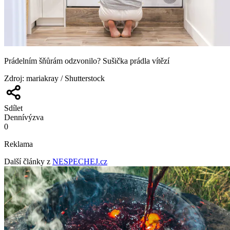
Prádelním šňůrám odzvonilo? Sušička prádla vítězí
Zdroj
:
mariakray / Shutterstock
Sdílet
Denní
výzva
0
Reklama
Další články z
NESPECHEJ.cz