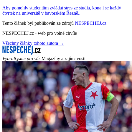
Aby pomohly studentům zvládat stres ze studia, konají se každý
čtvrtek na univerzitě v bavorském Řezně...
Tento článek byl publikován ze zdrojů
NESPECHEJ.cz
NESPECHEJ.cz - web pro volné chvíle
Všechny články tohoto autora →
Vybrali jsme pro vás
Magazíny a zajímavosti