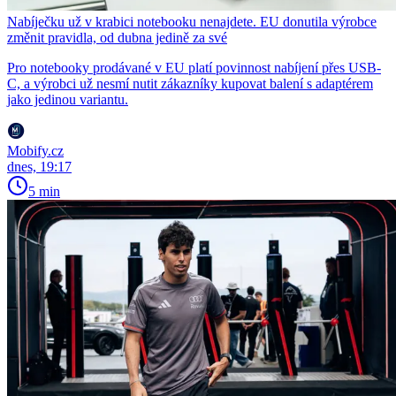
Nabíječku už v krabici notebooku nenajdete. EU donutila výrobce
změnit pravidla, od dubna jedině za své
Pro notebooky prodávané v EU platí povinnost nabíjení přes USB-
C, a výrobci už nesmí nutit zákazníky kupovat balení s adaptérem
jako jedinou variantu.
Mobify.cz
dnes, 19:17
5 min