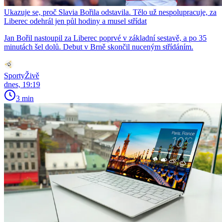
Ukazuje se, proč Slavia Bořila odstavila. Tělo už nespolupracuje, za
Liberec odehrál jen půl hodiny a musel střídat
Jan Bořil nastoupil za Liberec poprvé v základní sestavě, a po 35
minutách šel dolů. Debut v Brně skončil nuceným střídáním.
SportyŽivě
dnes, 19:19
3 min