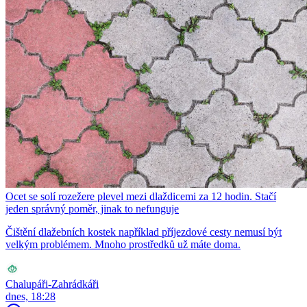
Ocet se solí rozežere plevel mezi dlaždicemi za 12 hodin. Stačí
jeden správný poměr, jinak to nefunguje
Čištění dlažebních kostek například příjezdové cesty nemusí být
velkým problémem. Mnoho prostředků už máte doma.
Chalupáři-Zahrádkáři
dnes, 18:28