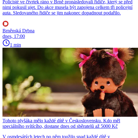
Policisté ve čtvrtek ráno v Brně pronásledovali řidiče, který se před
nimi pokusil ujet. Do akce musela být zapojena celkem tři policejní
auta. Sledovaného řidiče se jim nakonec dopadnout podařilo.
Brněnská Drbna
dnes, 17:00
1 min
Tohoto plyšáka mělo každé dítě v Československu. Kdo měl
speciálního svítícího, dostane dnes od sběratelů až 5000 Kč
V osmdesátých letech po něm toužilo snad každé dítě v