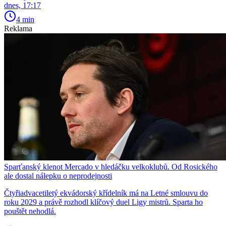
dnes, 17:17
4 min
Reklama
Sparťanský klenot Mercado v hledáčku velkoklubů. Od Rosického
ale dostal nálepku o neprodejnosti
Čtyřiadvacetiletý ekvádorský křídelník má na Letné smlouvu do
roku 2029 a právě rozhodl klíčový duel Ligy mistrů. Sparta ho
pouštět nehodlá.