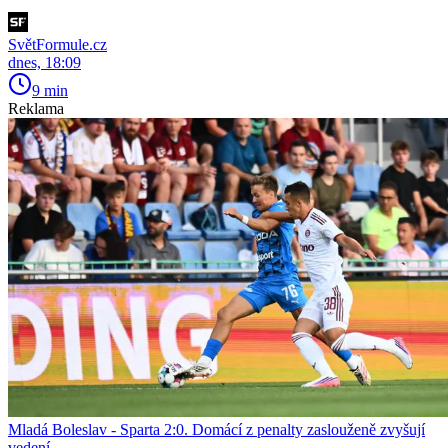
SvětFormule.cz
dnes, 18:09
9 min
Reklama
Mladá Boleslav - Sparta 2:0. Domácí z penalty zaslouženě zvyšují
vedení