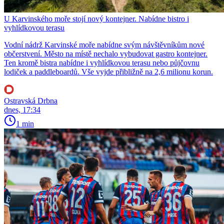
U Karvinského moře stojí nový kontejner. Nabídne bistro i
vyhlídkovou terasu
Vodní nádrž Karvinské moře nabídne svým návštěvníkům nové
občerstvení. Město na místě nechalo vybudovat gastro kontejner.
Ten kromě bistra nabídne i vyhlídkovou terasu nebo půjčovnu
lodiček a paddleboardů. Vše vyjde přibližně na 2,6 milionu korun.
Ostravská Drbna
dnes, 17:34
1 min