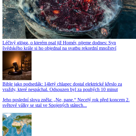
Léčivý glögg, o kterém psal již Homér, pijeme dodnes: Syn
švédského krále si ho objednal na svatbu rekordní množství
Bible jako podsedák: 14letý chlapec dostal elektrické křeslo za
vraždy, které nespáchal. Odsouzen byl za pouhých 10 minut
Jeho poslední slova zněla: „Ne, pane.“ Necelý rok před koncem 2.
světové války se stal ve Spojených státech...