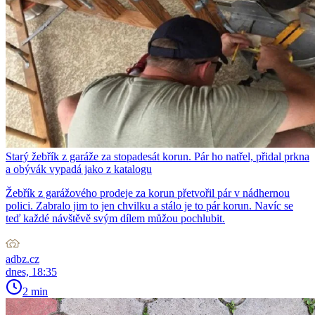
Starý žebřík z garáže za stopadesát korun. Pár ho natřel, přidal prkna
a obývák vypadá jako z katalogu
Žebřík z garážového prodeje za korun přetvořil pár v nádhernou
polici. Zabralo jim to jen chvilku a stálo je to pár korun. Navíc se
teď každé návštěvě svým dílem můžou pochlubit.
adbz.cz
dnes, 18:35
2 min