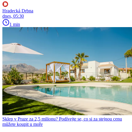
Hradecká Drbna
dnes, 05:30
1 min
Sklep v Praze za 2,5 milionu? Podívejte se, co si za stejnou cenu
můžete koupit u moře