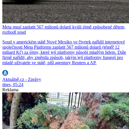
Meta musí zaplatit 567 milionů dolarů kvůli újmě způsobené dětem,
rozhodl soud
Soud v americkém státě Nové Mexiko ve čtvrtek nařídil internetové
společnosti Meta Platforms zaplatit 567 milionů dolarů (téměř 12
miliard Kč) za újmy, které její platformy působí mladým lidem. Dále
firmě nařídil, aby změnila způsob, jakým její platformy fungují pro
mladé uživatele ve státě, píší agentury Reuters a AP.
Aktuálně.cz - Zprávy
dnes, 05:24
Reklama