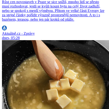
Růst cen novostaveb v Praze se sice snížil, mnoho lidí se přesto
musí rozhodovat, jestli se kvůli koupi bytu na celý život zadluží,
nebo se spokojí s menší výměrou. Přitom ve velké části Evropy lze
za stejné částky pořídit výrazně prostornější nemovitosti. A to i s
bazénem, terasou, nebo jen pár kroků od pláže.
Aktuálně.cz - Zprávy
dnes, 05:28