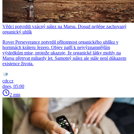
Vědci potvrdili vzácný nález na Marsu. Dosud nejlépe zachovaný
organický uhlík
Rover Perseverance potvrdil přítomnost organického uhlíku v
horninách kráteru Jezero. Objev patří k nejvýznamnějším
výsledkům mise, protože ukazuje, že organické látky mohly na
Marsu přetrvat miliardy let. Samotný nález ale stále není důkazem
existence života.
cdr.cz
dnes, 05:00
2 min