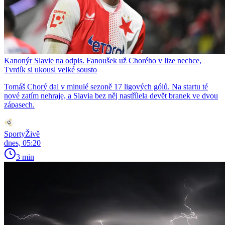
Kanonýr Slavie na odpis. Fanoušek už Chorého v lize nechce,
Tvrdík si ukousl velké sousto
Tomáš Chorý dal v minulé sezoně 17 ligových gólů. Na startu té
nové zatím nehraje, a Slavia bez něj nastřílela devět branek ve dvou
zápasech.
SportyŽivě
dnes, 05:20
3 min