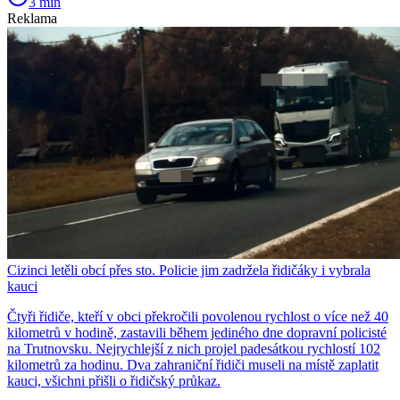
3 min
Reklama
Cizinci letěli obcí přes sto. Policie jim zadržela řidičáky i vybrala
kauci
Čtyři řidiče, kteří v obci překročili povolenou rychlost o více než 40
kilometrů v hodině, zastavili během jediného dne dopravní policisté
na Trutnovsku. Nejrychlejší z nich projel padesátkou rychlostí 102
kilometrů za hodinu. Dva zahraniční řidiči museli na místě zaplatit
kauci, všichni přišli o řidičský průkaz.