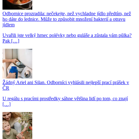
Odbornice prozradila: nečekejte, než vychladne jídlo předtím, než
ho dáte do lednice. Může to způsobit množení bakterií a otravu
jídlem
Uvařili jste velký hrnec polévky nebo guláše a zůstala vám půlka?
Pak […]
Žádný Ariel ani Silan. Odborníci vyhlásili nejlepší prací prášek v
ČR
U regálu s pracími prostředky sáhne většina lidí po tom, co znají
[…]