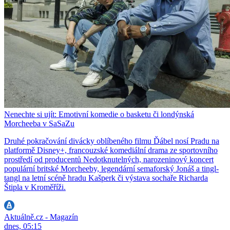
Nenechte si ujít: Emotivní komedie o basketu či londýnská
Morcheeba v SaSaZu
Druhé pokračování divácky oblíbeného filmu Ďábel nosí Pradu na
platformě Disney+, francouzské komediální drama ze sportovního
prostředí od producentů Nedotknutelných, narozeninový koncert
populární britské Morcheeby, legendární semaforský Jonáš a tingl-
tangl na letní scéně hradu Kašperk či výstava sochaře Richarda
Štipla v Kroměříži.
Aktuálně.cz - Magazín
dnes, 05:15