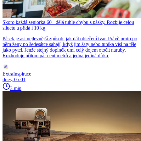
Skoro každá seniorka 60+ dělá tuhle chybu s pásky. Rozbije celou
siluetu a přidá i 10 kg
Pásek je asi nejlevnější způsob, jak dát oblečení tvar. Právě proto po
něm ženy po šedesátce sahají, když jim šaty nebo tunika visí na těle
jako pytel. Jenže stejný doplněk umí celý dojem otočit naruby.
Rozhoduje přitom pár centimetrů a jedna jediná dírka.
ExtraInspirace
dnes, 05:01
3 min