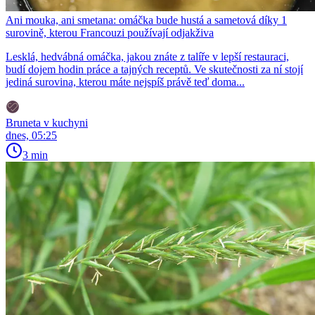
Ani mouka, ani smetana: omáčka bude hustá a sametová díky 1
surovině, kterou Francouzi používají odjakživa
Lesklá, hedvábná omáčka, jakou znáte z talíře v lepší restauraci,
budí dojem hodin práce a tajných receptů. Ve skutečnosti za ní stojí
jediná surovina, kterou máte nejspíš právě teď doma...
Bruneta v kuchyni
dnes, 05:25
3 min