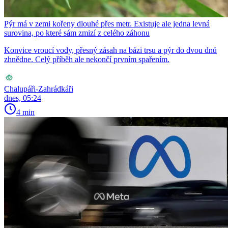
Pýr má v zemi kořeny dlouhé přes metr. Existuje ale jedna levná
surovina, po které sám zmizí z celého záhonu
Konvice vroucí vody, přesný zásah na bázi trsu a pýr do dvou dnů
zhnědne. Celý příběh ale nekončí prvním spařením.
Chalupáři-Zahrádkáři
dnes, 05:24
4 min