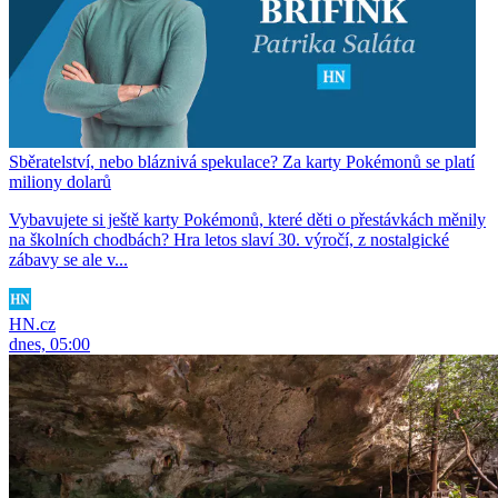
Sběratelství, nebo bláznivá spekulace? Za karty Pokémonů se platí
miliony dolarů
Vybavujete si ještě karty Pokémonů, které děti o přestávkách měnily
na školních chodbách? Hra letos slaví 30. výročí, z nostalgické
zábavy se ale v...
HN.cz
dnes, 05:00