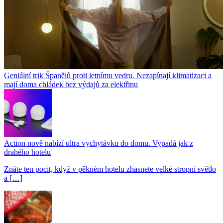
Geniální trik Španělů proti letnímu vedru. Nezapínají klimatizaci a
mají doma chládek bez výdajů za elektřinu
Action nově nabízí ultra vychytávku do domu. Vypadá jak z
drahého hotelu
Znáte ten pocit, když v pěkném hotelu zhasnete velké stropní světlo
a […]