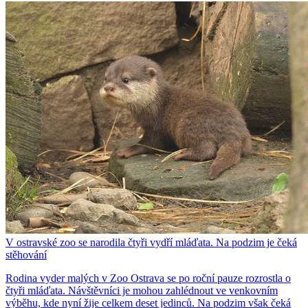
V ostravské zoo se narodila čtyři vydří mláďata. Na podzim je čeká
stěhování
Rodina vyder malých v Zoo Ostrava se po roční pauze rozrostla o
čtyři mláďata. Návštěvníci je mohou zahlédnout ve venkovním
výběhu, kde nyní žije celkem deset jedinců. Na podzim však čeká