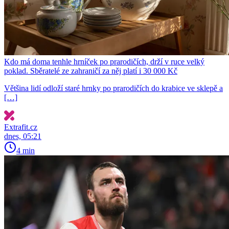
Kdo má doma tenhle hrníček po prarodičích, drží v ruce velký
poklad. Sběratelé ze zahraničí za něj platí i 30 000 Kč
Většina lidí odloží staré hrnky po prarodičích do krabice ve sklepě a
[…]
Extrafit.cz
dnes, 05:21
4 min