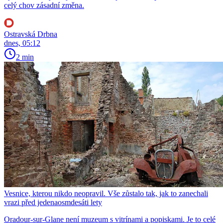
celý chov zásadní změna.
Ostravská Drbna
dnes, 05:12
2 min
Vesnice, kterou nikdo neopravil. Vše zůstalo tak, jak to zanechali
vrazi před jedenaosmdesáti lety
Oradour-sur-Glane není muzeum s vitrínami a popiskami. Je to celé