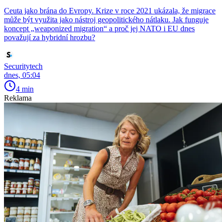
Ceuta jako brána do Evropy. Krize v roce 2021 ukázala, že migrace
může být využita jako nástroj geopolitického nátlaku. Jak funguje
koncept „weaponized migration“ a proč jej NATO i EU dnes
považují za hybridní hrozbu?
Securitytech
dnes, 05:04
4 min
Reklama