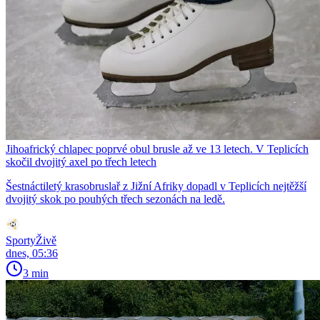
Jihoafrický chlapec poprvé obul brusle až ve 13 letech. V Teplicích
skočil dvojitý axel po třech letech
Šestnáctiletý krasobruslař z Jižní Afriky dopadl v Teplicích nejtěžší
dvojitý skok po pouhých třech sezonách na ledě.
SportyŽivě
dnes, 05:36
3 min