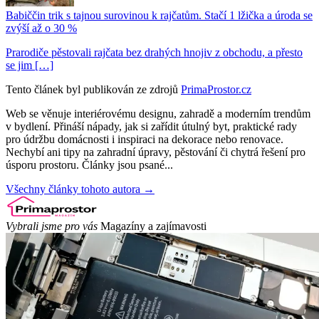
Babiččin trik s tajnou surovinou k rajčatům. Stačí 1 lžička a úroda se
zvýší až o 30 %
Prarodiče pěstovali rajčata bez drahých hnojiv z obchodu, a přesto
se jim […]
Tento článek byl publikován ze zdrojů
PrimaProstor.cz
Web se věnuje interiérovému designu, zahradě a moderním trendům
v bydlení. Přináší nápady, jak si zařídit útulný byt, praktické rady
pro údržbu domácnosti i inspiraci na dekorace nebo renovace.
Nechybí ani tipy na zahradní úpravy, pěstování či chytrá řešení pro
úsporu prostoru. Články jsou psané...
Všechny články tohoto autora →
Vybrali jsme pro vás
Magazíny a zajímavosti