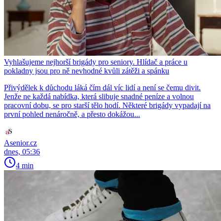
Vyhlašujeme nejhorší brigády pro seniory. Hlídač a práce u
pokladny jsou pro ně nevhodné kvůli zátěži a spánku
Přivýdělek k důchodu láká čím dál víc lidí a není se čemu divit.
Jenže ne každá nabídka, která slibuje snadné peníze a volnou
pracovní dobu, se pro starší tělo hodí. Některé brigády vypadají na
první pohled nenáročně, a přesto dokážou...
Asenior.cz
dnes, 05:36
4 min