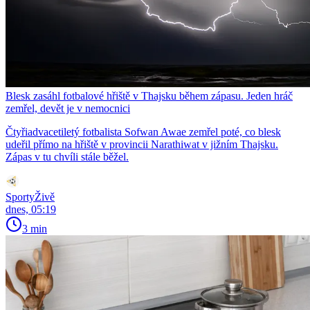
Blesk zasáhl fotbalové hřiště v Thajsku během zápasu. Jeden hráč
zemřel, devět je v nemocnici
Čtyřiadvacetiletý fotbalista Sofwan Awae zemřel poté, co blesk
udeřil přímo na hřiště v provincii Narathiwat v jižním Thajsku.
Zápas v tu chvíli stále běžel.
SportyŽivě
dnes, 05:19
3 min