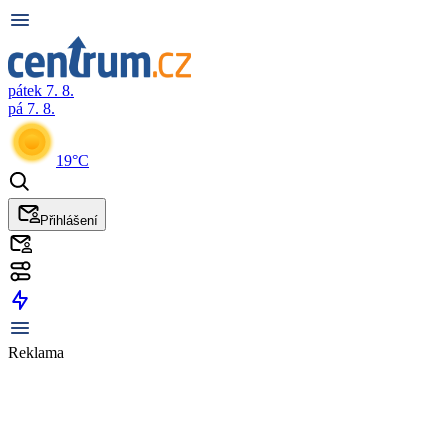
pátek 7. 8.
pá 7. 8.
19°C
Přihlášení
Reklama