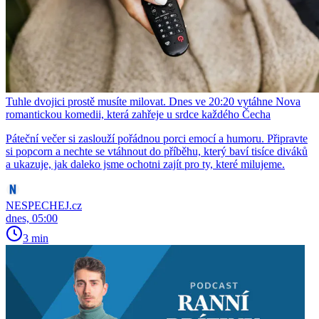
Tuhle dvojici prostě musíte milovat. Dnes ve 20:20 vytáhne Nova
romantickou komedii, která zahřeje u srdce každého Čecha
Páteční večer si zaslouží pořádnou porci emocí a humoru. Připravte
si popcorn a nechte se vtáhnout do příběhu, který baví tisíce diváků
a ukazuje, jak daleko jsme ochotni zajít pro ty, které milujeme.
NESPECHEJ.cz
dnes, 05:00
3 min