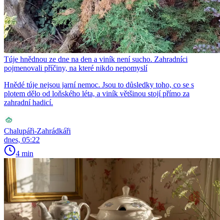
Túje hnědnou ze dne na den a viník není sucho. Zahradníci
pojmenovali příčiny, na které nikdo nepomyslí
Hnědé túje nejsou jarní nemoc. Jsou to důsledky toho, co se s
plotem dělo od loňského léta, a viník většinou stojí přímo za
zahradní hadicí.
Chalupáři-Zahrádkáři
dnes, 05:22
4 min