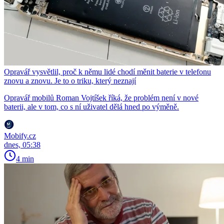
Opravář vysvětlil, proč k němu lidé chodí měnit baterie v telefonu
znovu a znovu. Je to o triku, který neznají
Opravář mobilů Roman Vojtíšek říká, že problém není v nové
baterii, ale v tom, co s ní uživatel dělá hned po výměně.
Mobify.cz
dnes, 05:38
4 min