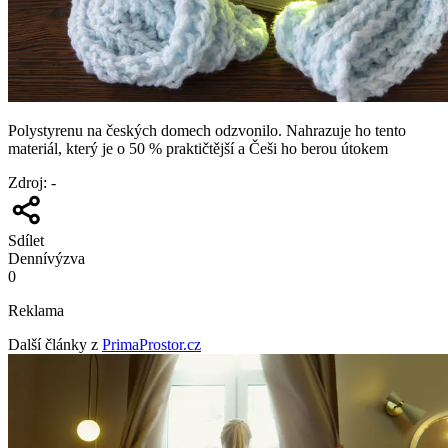
Polystyrenu na českých domech odzvonilo. Nahrazuje ho tento
materiál, který je o 50 % praktičtější a Češi ho berou útokem
Zdroj
:
-
Sdílet
Denní
výzva
0
Reklama
Další články z
PrimaProstor.cz