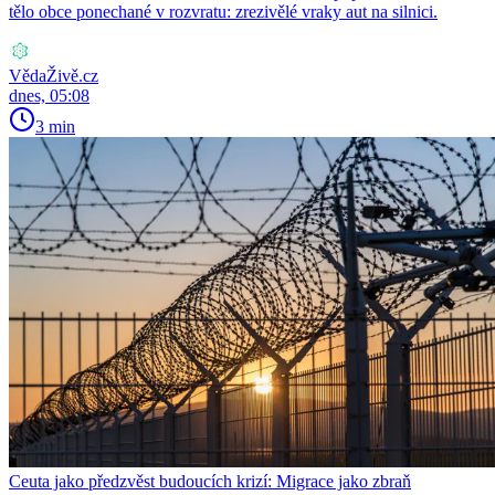
tělo obce ponechané v rozvratu: zrezivělé vraky aut na silnici.
VědaŽivě.cz
dnes, 05:08
3 min
Ceuta jako předzvěst budoucích krizí: Migrace jako zbraň