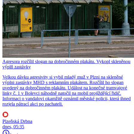
Agresora rozčílil slogan na dobročinném plakátu. Vykopl skleněnou
výplň zastávky
Velkou dávku agresivity si vybil mladý muž v Plzni na skleněné
výplni zastávky MHD s reklamním plakátem. Rozčílil ho slogan
uvedený na dobročinném plakátu. Událost na konečné tramvajové
linky č. 1 v Bolevci náhodně natočil na mobil projíždějící řidič.
Informaci o vandalovi okamžitě oznámil městské policii, která ihned
rozjela pátrací akci po pachateli.
Plzeňská Drbna
dnes, 05:35