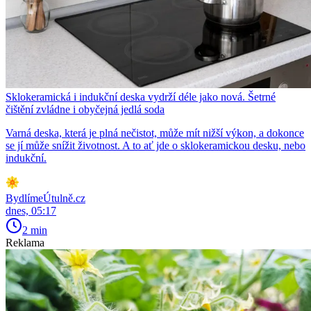
Sklokeramická i indukční deska vydrží déle jako nová. Šetrné
čištění zvládne i obyčejná jedlá soda
Varná deska, která je plná nečistot, může mít nižší výkon, a dokonce
se jí může snížit životnost. A to ať jde o sklokeramickou desku, nebo
indukční.
BydlímeÚtulně.cz
dnes, 05:17
2 min
Reklama