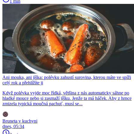
1 min
Ani mouka, ani jíška: polévku zahustí surovina, kterou máte ve spíži
celý rok a přehlížíte ji
Když polévka vyjde moc řídká, většina z nás automaticky sáhne po
hladké mouce nebo si zasmaží jíšku. Jenže ta má háček. Aby z hrnce
zmizela typická moučná pachuť, musí se...
Bruneta v kuchyni
dnes, 05:34