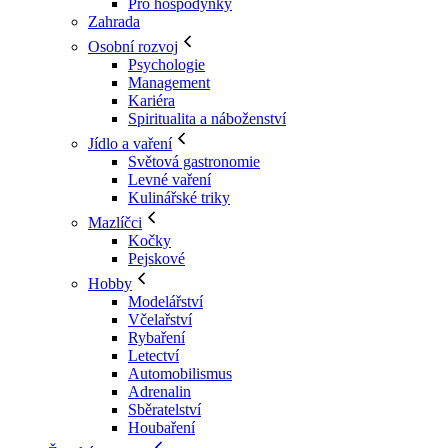
Pro hospodyňky
Zahrada
Osobní rozvoj
Psychologie
Management
Kariéra
Spiritualita a náboženství
Jídlo a vaření
Světová gastronomie
Levné vaření
Kulinářské triky
Mazlíčci
Kočky
Pejskové
Hobby
Modelářství
Včelařství
Rybaření
Letectví
Automobilismus
Adrenalin
Sběratelství
Houbaření