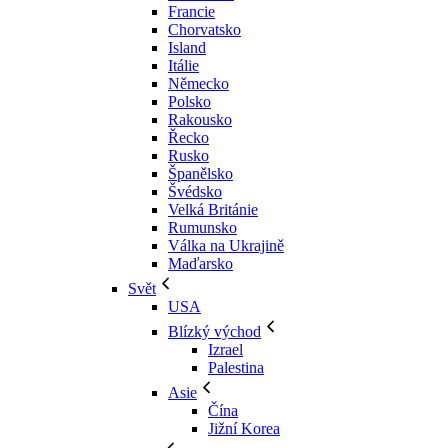
Francie
Chorvatsko
Island
Itálie
Německo
Polsko
Rakousko
Řecko
Rusko
Španělsko
Švédsko
Velká Británie
Rumunsko
Válka na Ukrajině
Maďarsko
Svět
USA
Blízký východ
Izrael
Palestina
Asie
Čína
Jižní Korea