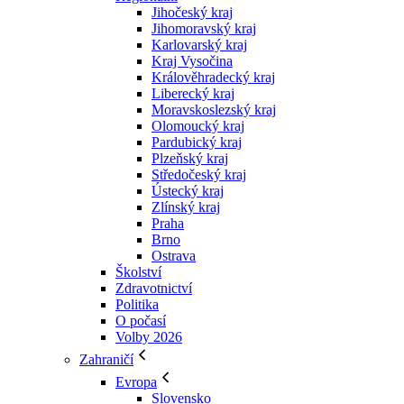
Jihočeský kraj
Jihomoravský kraj
Karlovarský kraj
Kraj Vysočina
Králověhradecký kraj
Liberecký kraj
Moravskoslezský kraj
Olomoucký kraj
Pardubický kraj
Plzeňský kraj
Středočeský kraj
Ústecký kraj
Zlínský kraj
Praha
Brno
Ostrava
Školství
Zdravotnictví
Politika
O počasí
Volby 2026
Zahraničí
Evropa
Slovensko