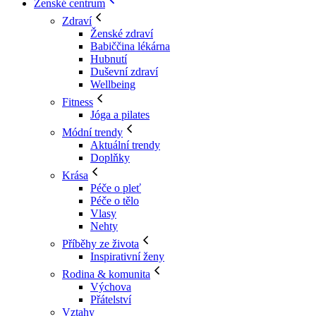
Ženské centrum
Zdraví
Ženské zdraví
Babiččina lékárna
Hubnutí
Duševní zdraví
Wellbeing
Fitness
Jóga a pilates
Módní trendy
Aktuální trendy
Doplňky
Krása
Péče o pleť
Péče o tělo
Vlasy
Nehty
Příběhy ze života
Inspirativní ženy
Rodina & komunita
Výchova
Přátelství
Vztahy