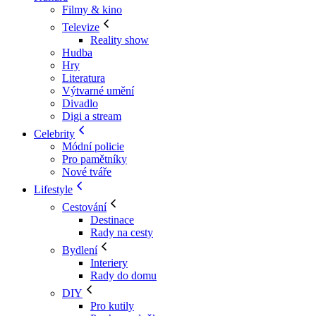
Filmy & kino
Televize
Reality show
Hudba
Hry
Literatura
Výtvarné umění
Divadlo
Digi a stream
Celebrity
Módní policie
Pro pamětníky
Nové tváře
Lifestyle
Cestování
Destinace
Rady na cesty
Bydlení
Interiery
Rady do domu
DIY
Pro kutily