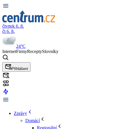
čtvrtek 6. 8.
čt 6. 8.
24°C
Internet
Firmy
Recepty
Slovníky
Přihlášení
Zprávy
Domácí
Regionální