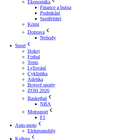
Ekonomika
Finance a burza
Podnikání
Spotřebitel
Krimi
Doprava
Nehody
Sport
Hokej
Fotbal
Tenis
Lyžování
Cyklistika
Atletika
Bojové sporty
ZOH 2026
Basketbal
NBA
Motosport
F1
Auto-moto
Elektromobily
Kultura