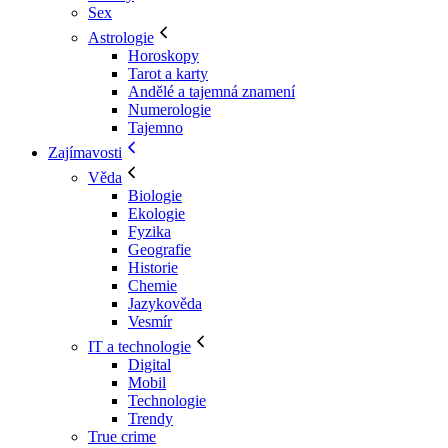
Sex
Astrologie
Horoskopy
Tarot a karty
Andělé a tajemná znamení
Numerologie
Tajemno
Zajímavosti
Věda
Biologie
Ekologie
Fyzika
Geografie
Historie
Chemie
Jazykověda
Vesmír
IT a technologie
Digital
Mobil
Technologie
Trendy
True crime