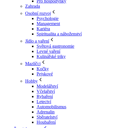
Pro hospodyňky
Zahrada
Osobní rozvoj
Psychologie
Management
Kariéra
Spiritualita a náboženství
Jídlo a vaření
Světová gastronomie
Levné vaření
Kulinářské triky
Mazlíčci
Kočky
Pejskové
Hobby
Modelářství
Včelařství
Rybaření
Letectví
Automobilismus
Adrenalin
Sběratelství
Houbaření