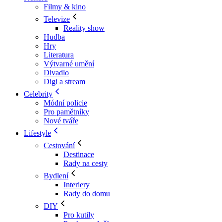
Filmy & kino
Televize
Reality show
Hudba
Hry
Literatura
Výtvarné umění
Divadlo
Digi a stream
Celebrity
Módní policie
Pro pamětníky
Nové tváře
Lifestyle
Cestování
Destinace
Rady na cesty
Bydlení
Interiery
Rady do domu
DIY
Pro kutily