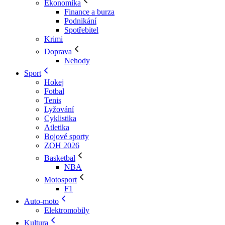
Ekonomika
Finance a burza
Podnikání
Spotřebitel
Krimi
Doprava
Nehody
Sport
Hokej
Fotbal
Tenis
Lyžování
Cyklistika
Atletika
Bojové sporty
ZOH 2026
Basketbal
NBA
Motosport
F1
Auto-moto
Elektromobily
Kultura