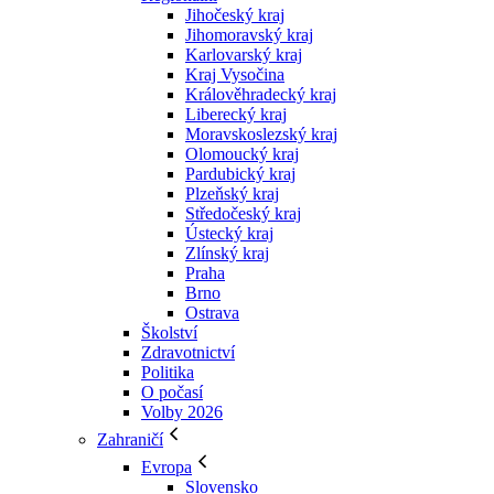
Jihočeský kraj
Jihomoravský kraj
Karlovarský kraj
Kraj Vysočina
Králověhradecký kraj
Liberecký kraj
Moravskoslezský kraj
Olomoucký kraj
Pardubický kraj
Plzeňský kraj
Středočeský kraj
Ústecký kraj
Zlínský kraj
Praha
Brno
Ostrava
Školství
Zdravotnictví
Politika
O počasí
Volby 2026
Zahraničí
Evropa
Slovensko