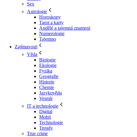
Sex
Astrologie
Horoskopy
Tarot a karty
Andělé a tajemná znamení
Numerologie
Tajemno
Zajímavosti
Věda
Biologie
Ekologie
Fyzika
Geografie
Historie
Chemie
Jazykověda
Vesmír
IT a technologie
Digital
Mobil
Technologie
Trendy
True crime