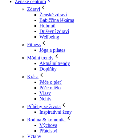
Ženské centrum
Zdraví
Ženské zdraví
Babiččina lékárna
Hubnutí
Duševní zdraví
Wellbeing
Fitness
Jóga a pilates
Módní trendy
Aktuální trendy
Doplňky
Krása
Péče o pleť
Péče o tělo
Vlasy
Nehty
Příběhy ze života
Inspirativní ženy
Rodina & komunita
Výchova
Přátelství
Vztahy