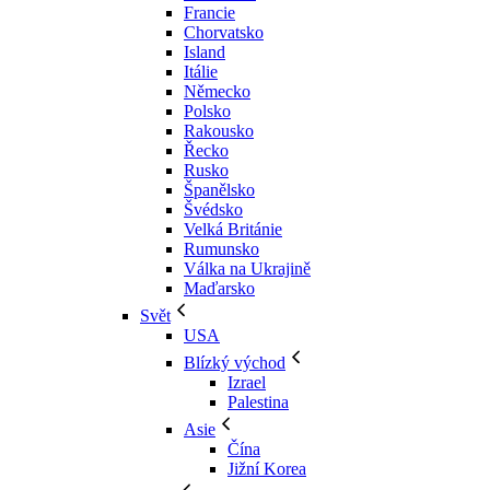
Francie
Chorvatsko
Island
Itálie
Německo
Polsko
Rakousko
Řecko
Rusko
Španělsko
Švédsko
Velká Británie
Rumunsko
Válka na Ukrajině
Maďarsko
Svět
USA
Blízký východ
Izrael
Palestina
Asie
Čína
Jižní Korea