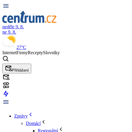
neděle 9. 8.
ne 9. 8.
27°C
Internet
Firmy
Recepty
Slovníky
Přihlášení
Zprávy
Domácí
Regionální