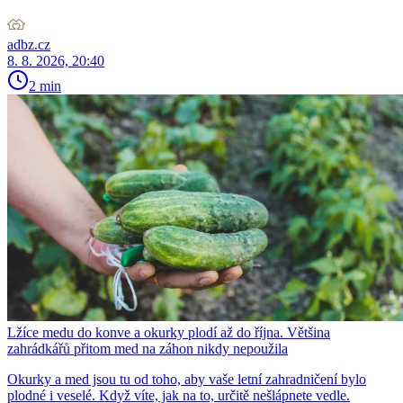
adbz.cz
8. 8. 2026, 20:40
2 min
Lžíce medu do konve a okurky plodí až do října. Většina
zahrádkářů přitom med na záhon nikdy nepoužila
Okurky a med jsou tu od toho, aby vaše letní zahradničení bylo
plodné i veselé. Když víte, jak na to, určitě nešlápnete vedle.