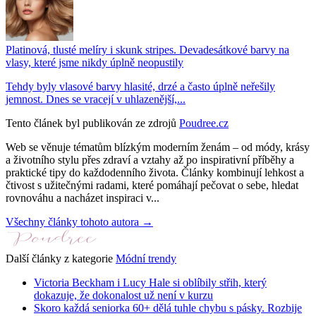
Platinová, tlusté melíry i skunk stripes. Devadesátkové barvy na
vlasy, které jsme nikdy úplně neopustily
Tehdy byly vlasové barvy hlasité, drzé a často úplně neřešily
jemnost. Dnes se vracejí v uhlazenější,...
Tento článek byl publikován ze zdrojů
Poudree.cz
Web se věnuje tématům blízkým moderním ženám – od módy, krásy
a životního stylu přes zdraví a vztahy až po inspirativní příběhy a
praktické tipy do každodenního života. Články kombinují lehkost a
čtivost s užitečnými radami, které pomáhají pečovat o sebe, hledat
rovnováhu a nacházet inspiraci v...
Všechny články tohoto autora →
Další články z kategorie
Módní trendy
Victoria Beckham i Lucy Hale si oblíbily střih, který
dokazuje, že dokonalost už není v kurzu
Skoro každá seniorka 60+ dělá tuhle chybu s pásky. Rozbije