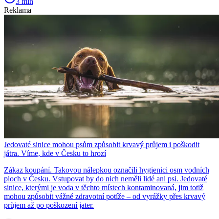
3 min
Reklama
Jedovaté sinice mohou psům způsobit krvavý průjem i poškodit
játra. Víme, kde v Česku to hrozí
Zákaz koupání. Takovou nálepkou označili hygienici osm vodních
ploch v Česku. Vstupovat by do nich neměli lidé ani psi. Jedovaté
sinice, kterými je voda v těchto místech kontaminovaná, jim totiž
mohou způsobit vážné zdravotní potíže – od vyrážky přes krvavý
průjem až po poškození jater.