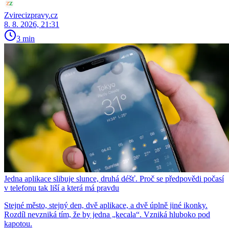
Zvirecizpravy.cz
8. 8. 2026, 21:31
3 min
Jedna aplikace slibuje slunce, druhá déšť. Proč se předpovědi počasí
v telefonu tak liší a která má pravdu
Stejné město, stejný den, dvě aplikace, a dvě úplně jiné ikonky.
Rozdíl nevzniká tím, že by jedna „kecala“. Vzniká hluboko pod
kapotou.