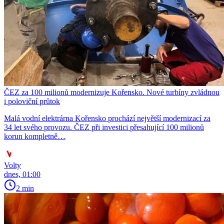
ČEZ za 100 milionů modernizuje Kořensko. Nové turbíny zvládnou
i poloviční průtok
Malá vodní elektrárna Kořensko prochází největší modernizací za
34 let svého provozu. ČEZ při investici přesahující 100 milionů
korun kompletně…
Volty
dnes, 01:00
2 min