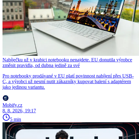
Nabíječku už v krabici notebooku nenajdete. EU donutila výrobce
změnit pravidla, od dubna jedině za své
Pro notebooky prodávané v EU platí povinnost nabíjení přes USB-
C, a výrobci už nesmí nutit zákazníky kupovat balení s adaptérem
jako jedinou variantu.
Mobify.cz
8. 8. 2026, 19:17
5 min