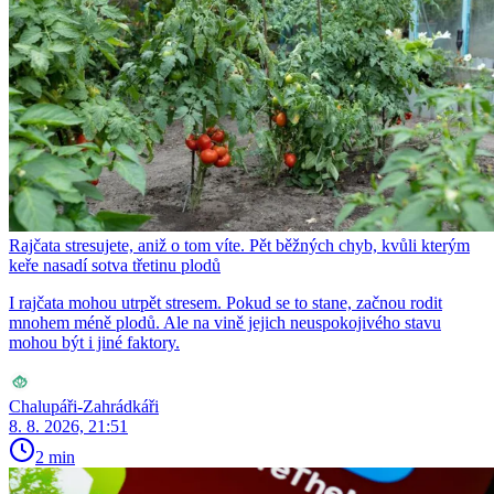
Rajčata stresujete, aniž o tom víte. Pět běžných chyb, kvůli kterým
keře nasadí sotva třetinu plodů
I rajčata mohou utrpět stresem. Pokud se to stane, začnou rodit
mnohem méně plodů. Ale na vině jejich neuspokojivého stavu
mohou být i jiné faktory.
Chalupáři-Zahrádkáři
8. 8. 2026, 21:51
2 min