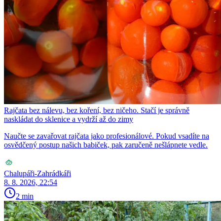
Rajčata bez nálevu, bez koření, bez ničeho. Stačí je správně
naskládat do sklenice a vydrží až do zimy
Naučte se zavařovat rajčata jako profesionálové. Pokud vsadíte na
osvědčený postup našich babiček, pak zaručeně nešlápnete vedle.
Chalupáři-Zahrádkáři
8. 8. 2026, 22:54
2 min