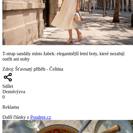
T-strap sandály místo žabek: elegantnější letní boty, které nezabijí
outfit ani nohy
Zdroj
:
Šťavnatý příběh - Čeština
Sdílet
Denní
výzva
0
Reklama
Další články z
Poudree.cz