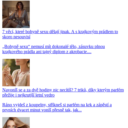
7 věcí, které bohyně sexu dělají jinak. A s krajkovým prádlem to
skoro nesouvisí
„Bohyně sexu“ nemusí mít dokonalé tělo, zásuvku plnou
krajkového prádla ani tajný diplom z akrobacie....
Navoníš se a za dvě hodiny nic necítíš? 7 triků, díky kterým parfém
přežije i nejkrutjší letní vedro
Ráno vyjdeš z koupelny, stříkneš si parfém na krk a zápěstí a
prvních dvacet minut voníš přesně tak, jak...