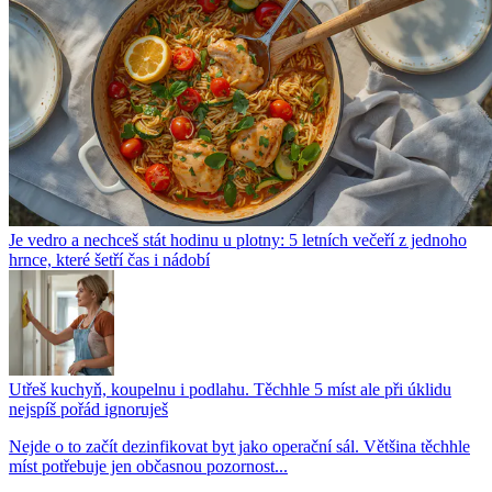
Je vedro a nechceš stát hodinu u plotny: 5 letních večeří z jednoho
hrnce, které šetří čas i nádobí
Utřeš kuchyň, koupelnu i podlahu. Těchhle 5 míst ale při úklidu
nejspíš pořád ignoruješ
Nejde o to začít dezinfikovat byt jako operační sál. Většina těchhle
míst potřebuje jen občasnou pozornost...