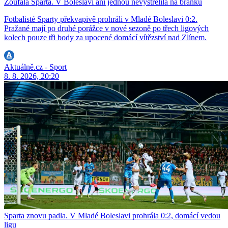
Zoufalá Sparta. V Boleslavi ani jednou nevystřelila na branku
Fotbalisté Sparty překvapivě prohráli v Mladé Boleslavi 0:2.
Pražané mají po druhé porážce v nové sezoně po třech ligových
kolech pouze tři body za upocené domácí vítězství nad Zlínem.
Aktuálně.cz - Sport
8. 8. 2026, 20:20
Sparta znovu padla. V Mladé Boleslavi prohrála 0:2, domácí vedou
ligu