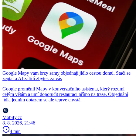
Google Mapy vám brzy samy objednají jídlo cestou domů. Stačí se
zeptat a AI zařídí zbytek za vás
Google proměnil Mapy v konverzačního asistenta, který rozumí
celým větám a umí doporučit restauraci přímo na trase. Objednání
jídla jedním dotazem se ale teprve chystá.
Mobify.cz
8. 8. 2026, 21:46
4 min