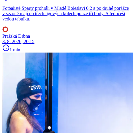
Fotbalisté Sparty prohráli v Mladé Boleslavi 0:2 a po druhé porážce
v sezoně mají po třech ligových kolech pouze tři body. Středočeši
vedou tabulku.
Pražská Drbna
8. 8. 2026, 20:15
1 min