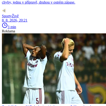
chyby, jednu v přípravě, druhou v ostrém zápase.
SportyŽivě
8. 8. 2026, 20:21
3 min
Reklama