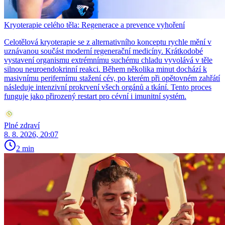
Kryoterapie celého těla: Regenerace a prevence vyhoření
Celotělová kryoterapie se z alternativního konceptu rychle mění v
uznávanou součást moderní regenerační medicíny. Krátkodobé
vystavení organismu extrémnímu suchému chladu vyvolává v těle
silnou neuroendokrinní reakci. Během několika minut dochází k
masivnímu perifernímu stažení cév, po kterém při opětovném zahřátí
následuje intenzivní prokrvení všech orgánů a tkání. Tento proces
funguje jako přirozený restart pro cévní i imunitní systém.
Plné zdraví
8. 8. 2026, 20:07
2 min