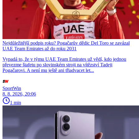
Nejdůležitější podpis roku? Pogačarův dědic Del Toro se zavázal
UAE Team Emirates až do roku 2031
Vypadá to, že v týmu UAE Team Emirates už vědí, kdo jednou
převezme štafetu po slovinském stroji na vítězství Tadeji
Pogačarovi. A není mu ještě ani třiadvacet let...
SportWin
8. 8. 2026, 20:06
1 min