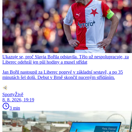
Ukazuje se, proč Slavia Bořila odstavila. Tělo už nespolupracuje, za
Liberec odehrál jen půl hodiny a musel střídat
Jan Bořil nastoupil za Liberec poprvé v základní sestavě, a po 35
minutách šel dolů. Debut v Brně skončil nuceným střídáním.
SportyŽivě
8. 8. 2026, 19:19
3 min