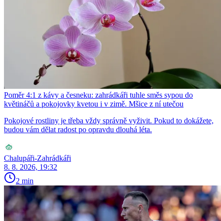
Poměr 4:1 z kávy a česneku: zahrádkáři tuhle směs sypou do
květináčů a pokojovky kvetou i v zimě. Mšice z ní utečou
Pokojové rostliny je třeba vždy správně vyživit. Pokud to dokážete,
budou vám dělat radost po opravdu dlouhá léta.
Chalupáři-Zahrádkáři
8. 8. 2026, 19:32
2 min