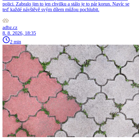
polici. Zabralo jim to jen chvilku a stálo je to pár korun. Navíc se
teď každé návštěvě svým dílem můžou pochlubit.
adbz.cz
8. 8. 2026, 18:35
2 min