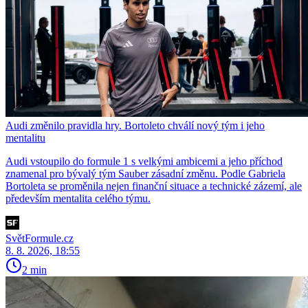
Audi změnilo pravidla hry. Bortoleto chválí nový tým i jeho
mentalitu
Audi vstoupilo do formule 1 s velkými ambicemi a jeho příchod
znamenal pro bývalý tým Sauber zásadní změnu. Podle Gabriela
Bortoleta se proměnila nejen finanční situace a technické zázemí, ale
především mentalita celého týmu.
SvětFormule.cz
8. 8. 2026, 18:55
2 min