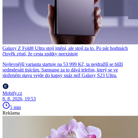
Galaxy Z Fold8 Ultra stojí jmění, ale stojí za to. Po pár hodinách
člověk zjistí, že cesta zpátky neexistuje
Nejlevnější varianta startuje na 53 999 Kč, ta nejdražší se blíží
sedmdesáti tisícům. Samsung za to dává telefon, který se ve
složeném stavu vejde do kapsy snáz než Galaxy S23 Ultra.
Mobify.cz
8. 8. 2026, 19:53
5 min
Reklama