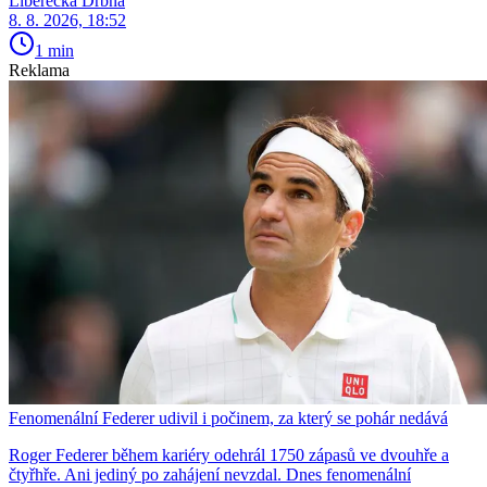
Liberecká Drbna
8. 8. 2026, 18:52
1 min
Reklama
Fenomenální Federer udivil i počinem, za který se pohár nedává
Roger Federer během kariéry odehrál 1750 zápasů ve dvouhře a
čtyřhře. Ani jediný po zahájení nevzdal. Dnes fenomenální