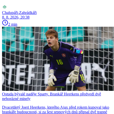
Chalupáři-Zahrádkáři
8. 8. 2026, 20:38
2 min
Ostuda bývalé naděje Sparty. Brankář Heerkens předvedl dvě
nehorázné minely
Dvacetiletý Joeri Heerkens, kterého Ajax před rokem kupoval jako
brankáře budoucnosti, si za šest srpnových dnů připsal dvě trapné