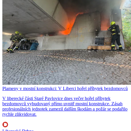
Plameny v mostní konstrukci: V Liberci hořel příbytek bezdomovců
V liberecké části Staré Pavlovice dnes večer hořel příbytek
bezdomovců vybudovaný přímo uvnitř mostní konstrukce. Zásah
profesionálních jednotek zamezil dalším škodám a požár se podařilo
rychle zlikvidovat.