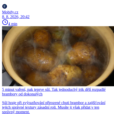
Mobify.cz
8. 8. 2026, 20:42
4 min
5 minut vaření, pak teprve sůl. Tak jednoduchý trik dělí rozpadlé
brambory od dokonalých
Sůl hraje při zvýrazňování přirozené chuti brambor a zajišťování
jejich správné textury zásadní roli. Musíte ji však přidat v ten
správný moment.