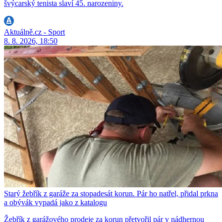
švýcarský tenista slaví 45. narozeniny.
Aktuálně.cz - Sport
8. 8. 2026, 18:50
Starý žebřík z garáže za stopadesát korun. Pár ho natřel, přidal prkna
a obývák vypadá jako z katalogu
Žebřík z garážového prodeje za korun přetvořil pár v nádhernou