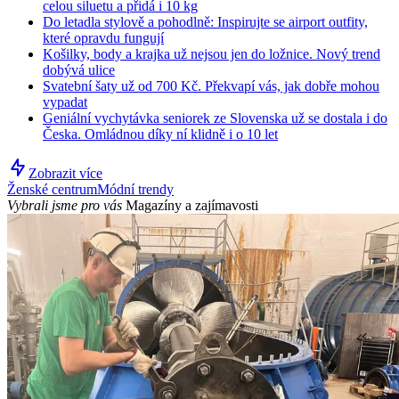
celou siluetu a přidá i 10 kg
Do letadla stylově a pohodlně: Inspirujte se airport outfity,
které opravdu fungují
Košilky, body a krajka už nejsou jen do ložnice. Nový trend
dobývá ulice
Svatební šaty už od 700 Kč. Překvapí vás, jak dobře mohou
vypadat
Geniální vychytávka seniorek ze Slovenska už se dostala i do
Česka. Omládnou díky ní klidně i o 10 let
Zobrazit více
Ženské centrum
Módní trendy
Vybrali jsme pro vás
Magazíny a zajímavosti