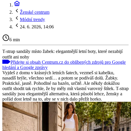
Ženské centrum
Módní trendy
24. 6. 2026, 14:06
6 min
T-strap sandály místo žabek: elegantnější letní boty, které nezabijí
outfit ani nohy
Přidejte si obsah Centrum.cz do oblíbených zdrojů pro Google
hledání a Google zprávy
Vyjdeš z domu v krásných letních šatech, vezmeš si kabelku,
nasadíš brýle, všechno sedí… a potom se podíváš dolů. Žabky.
Praktické, jasně. Pohodlné na bazén, určitě. Ale někdy dokážou
outfit shodit tak rychle, že by měly mít vlastní varovný štítek. T-strap
sandály jsou elegantnější alternativa, která působí lehce, žensky a
pořád dost letně na to, aby se v nich dalo přežít horko.