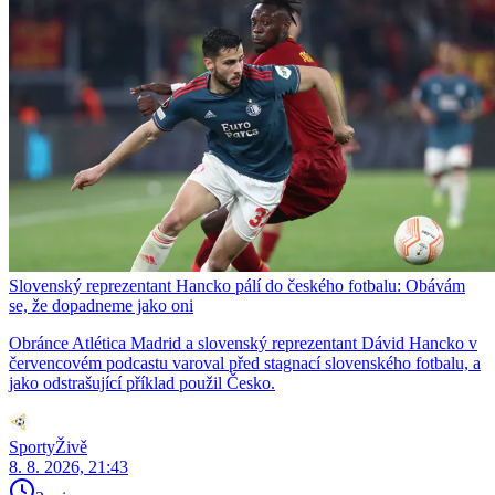
Slovenský reprezentant Hancko pálí do českého fotbalu: Obávám
se, že dopadneme jako oni
Obránce Atlética Madrid a slovenský reprezentant Dávid Hancko v
červencovém podcastu varoval před stagnací slovenského fotbalu, a
jako odstrašující příklad použil Česko.
SportyŽivě
8. 8. 2026, 21:43