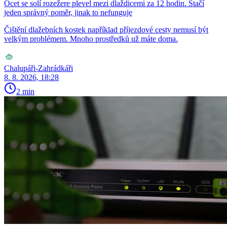
Ocet se solí rozežere plevel mezi dlaždicemi za 12 hodin. Stačí
jeden správný poměr, jinak to nefunguje
Čištění dlažebních kostek například příjezdové cesty nemusí být
velkým problémem. Mnoho prostředků už máte doma.
Chalupáři-Zahrádkáři
8. 8. 2026, 18:28
2 min