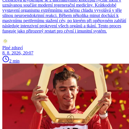
uznávanou součást moderní regenerační medicíny. Krátkodobé
vystavení organismu extrémnímu suchému chladu vyvolává v těle
silnou neuroendokrinní reakci. Během několika minut dochází k
masivnímu perifernímu stažení cév, po kterém při opětovném zahřátí
následuje intenzivní prokrvení všech orgánů a tkání. Tento proces
funguje jako přirozený restart pro cévní i imunitní systém.
Plné zdraví
8. 8. 2026, 20:07
2 min