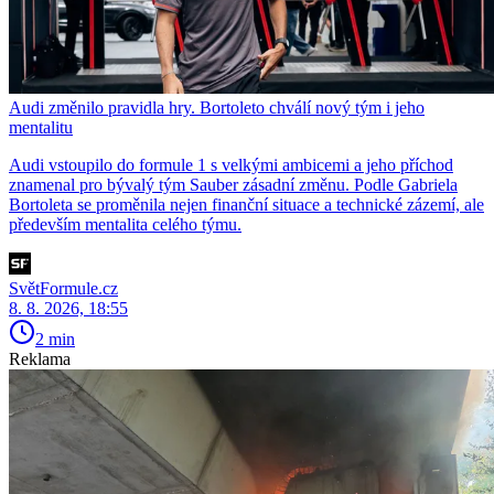
Audi změnilo pravidla hry. Bortoleto chválí nový tým i jeho
mentalitu
Audi vstoupilo do formule 1 s velkými ambicemi a jeho příchod
znamenal pro bývalý tým Sauber zásadní změnu. Podle Gabriela
Bortoleta se proměnila nejen finanční situace a technické zázemí, ale
především mentalita celého týmu.
SvětFormule.cz
8. 8. 2026, 18:55
2 min
Reklama