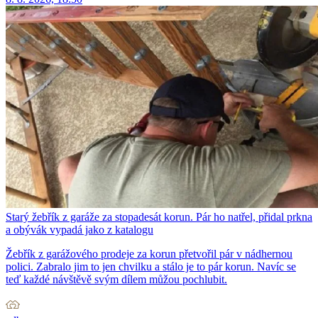
Starý žebřík z garáže za stopadesát korun. Pár ho natřel, přidal prkna
a obývák vypadá jako z katalogu
Žebřík z garážového prodeje za korun přetvořil pár v nádhernou
polici. Zabralo jim to jen chvilku a stálo je to pár korun. Navíc se
teď každé návštěvě svým dílem můžou pochlubit.