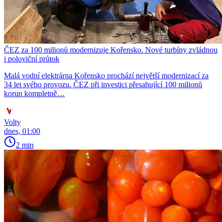
ČEZ za 100 milionů modernizuje Kořensko. Nové turbíny zvládnou
i poloviční průtok
Malá vodní elektrárna Kořensko prochází největší modernizací za
34 let svého provozu. ČEZ při investici přesahující 100 milionů
korun kompletně…
Volty
dnes, 01:00
2 min