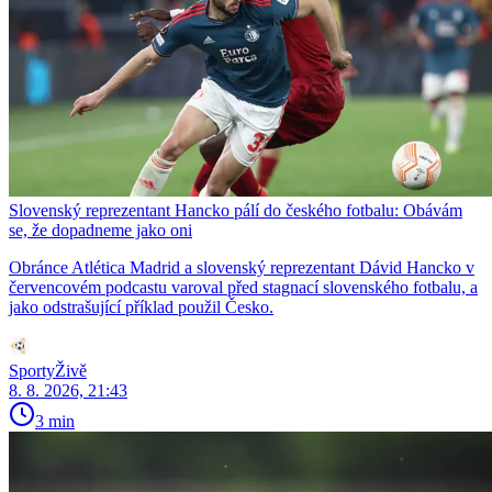
Slovenský reprezentant Hancko pálí do českého fotbalu: Obávám
se, že dopadneme jako oni
Obránce Atlética Madrid a slovenský reprezentant Dávid Hancko v
červencovém podcastu varoval před stagnací slovenského fotbalu, a
jako odstrašující příklad použil Česko.
SportyŽivě
8. 8. 2026, 21:43
3 min