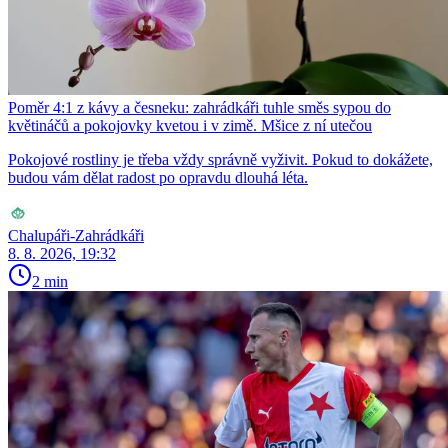
Poměr 4:1 z kávy a česneku: zahrádkáři tuhle směs sypou do
květináčů a pokojovky kvetou i v zimě. Mšice z ní utečou
Pokojové rostliny je třeba vždy správně vyživit. Pokud to dokážete,
budou vám dělat radost po opravdu dlouhá léta.
Chalupáři-Zahrádkáři
8. 8. 2026, 19:32
2 min