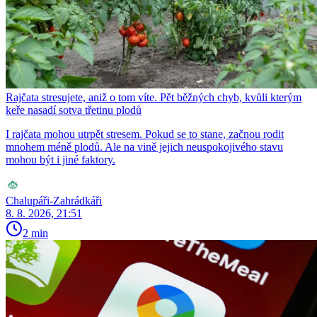
Rajčata stresujete, aniž o tom víte. Pět běžných chyb, kvůli kterým
keře nasadí sotva třetinu plodů
I rajčata mohou utrpět stresem. Pokud se to stane, začnou rodit
mnohem méně plodů. Ale na vině jejich neuspokojivého stavu
mohou být i jiné faktory.
Chalupáři-Zahrádkáři
8. 8. 2026, 21:51
2 min