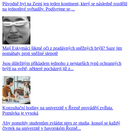
Původně byl na Zemi jen jeden kontinent, který se následně rozdělil
na jednotlivé světadíly. Podívejme se,...
Mají Eskymáci šikmé oči z pradávných sněžných brýlí? Saze jim
pomáhaly proti sněžné slepotě
Jsou důležitým příkladem jednoho z nejstarších typů ochranných
brýlí na světě, některé pocházejí již z...
Konzultační hodiny na univerzitě v Řezně provádějí zvířata.
Poptávka je vysoká
Aby pomohly studentům zvládat stres ze studia, konají se každý
čtvrtek na univerzitě v bavorském Řezně...