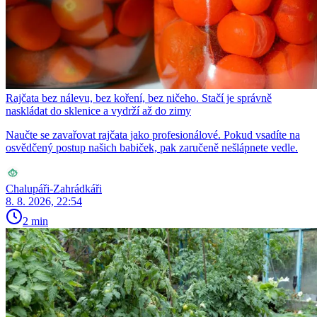
Rajčata bez nálevu, bez koření, bez ničeho. Stačí je správně
naskládat do sklenice a vydrží až do zimy
Naučte se zavařovat rajčata jako profesionálové. Pokud vsadíte na
osvědčený postup našich babiček, pak zaručeně nešlápnete vedle.
Chalupáři-Zahrádkáři
8. 8. 2026, 22:54
2 min