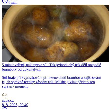
4 min
5 minut vaření, pak teprve sůl. Tak jednoduchý trik dělí rozpadlé
brambory od dokonalých
Sůl hraje při zvýrazňování přirozené chuti brambor a zajišťování
jejich správné textury zásadní roli. Musíte ji však přidat v ten
správný moment.
adbz.cz
8. 8. 2026, 20:40