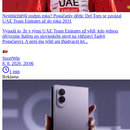
Nejdůležitější podpis roku? Pogačarův dědic Del Toro se zavázal
UAE Team Emirates až do roku 2031
Vypadá to, že v týmu UAE Team Emirates už vědí, kdo jednou
převezme štafetu po slovinském stroji na vítězství Tadeji
Pogačarovi. A není mu ještě ani třiadvacet let...
SportWin
8. 8. 2026, 20:06
1 min
Reklama