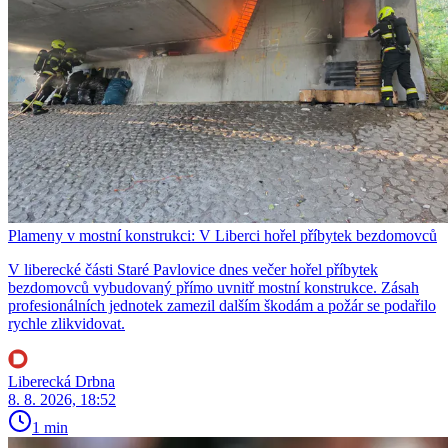
Plameny v mostní konstrukci: V Liberci hořel příbytek bezdomovců
V liberecké části Staré Pavlovice dnes večer hořel příbytek
bezdomovců vybudovaný přímo uvnitř mostní konstrukce. Zásah
profesionálních jednotek zamezil dalším škodám a požár se podařilo
rychle zlikvidovat.
Liberecká Drbna
8. 8. 2026, 18:52
1 min