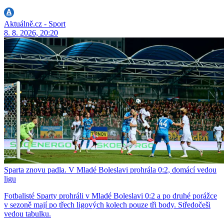
Aktuálně.cz - Sport
8. 8. 2026, 20:20
Sparta znovu padla. V Mladé Boleslavi prohrála 0:2, domácí vedou
ligu
Fotbalisté Sparty prohráli v Mladé Boleslavi 0:2 a po druhé porážce
v sezoně mají po třech ligových kolech pouze tři body. Středočeši
vedou tabulku.