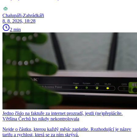
Chalupáři-Zahrádkáři
8. 8. 2026, 18:28
2 min
Jedno číslo na faktuře za internet prozradí, jestli (ne)přeplácíte.
Většina Čechů ho nikdy nekontrolovala
Nejde o částku, kterou každý měsíc zaplatíte. Rozhodující je název
tarifu a rychlost, která se za ním skrývá.