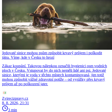
Jedovaté sinice mohou psům způsobit krvavý průjem i poškodit
játra. Víme, kde v Česku to hrozí
Zákaz koupání. Takovou nálepkou označili hygienici osm vodních
ploch v Česku. Vstupovat by do nich neměli lidé ani psi. Jedovaté
sinice, kterými je voda v těchto místech kontaminovaná, jim totiž
mohou způsobit vážné zdravotní potíže – od vyrážky přes krvavý
průjem až po poškození jater.
Zvirecizpravy.cz
8. 8. 2026, 21:31
3 min