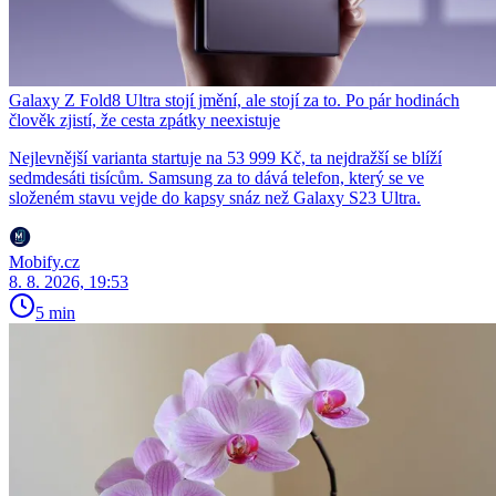
Galaxy Z Fold8 Ultra stojí jmění, ale stojí za to. Po pár hodinách
člověk zjistí, že cesta zpátky neexistuje
Nejlevnější varianta startuje na 53 999 Kč, ta nejdražší se blíží
sedmdesáti tisícům. Samsung za to dává telefon, který se ve
složeném stavu vejde do kapsy snáz než Galaxy S23 Ultra.
Mobify.cz
8. 8. 2026, 19:53
5 min