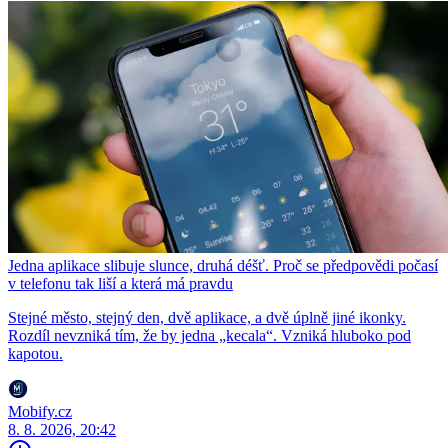
Jedna aplikace slibuje slunce, druhá déšť. Proč se předpovědi počasí
v telefonu tak liší a která má pravdu
Stejné město, stejný den, dvě aplikace, a dvě úplně jiné ikonky.
Rozdíl nevzniká tím, že by jedna „kecala“. Vzniká hluboko pod
kapotou.
Mobify.cz
8. 8. 2026, 20:42