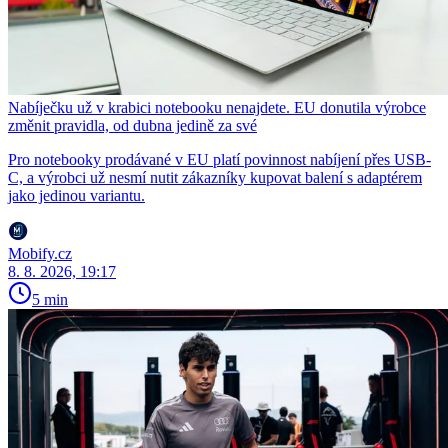
Nabíječku už v krabici notebooku nenajdete. EU donutila výrobce
změnit pravidla, od dubna jedině za své
Pro notebooky prodávané v EU platí povinnost nabíjení přes USB-
C, a výrobci už nesmí nutit zákazníky kupovat balení s adaptérem
jako jedinou variantu.
Mobify.cz
8. 8. 2026, 19:17
5 min