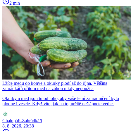
2 min
Lžíce medu do konve a okurky plodí až do října. Většina
zahrádkářů přitom med na záhon nikdy nepoužila
Okurky a med jsou tu od toho, aby vaše letní zahradničení bylo
plodné i veselé. Když víte, jak na to, určitě nešlápnete vedle.
Chalupáři-Zahrádkáři
8. 8. 2026, 20:38