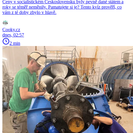
Ceny v socialistickém Československu byly pevně dané státem a
roky se téměř neměnily. Pamatujete si je? Tento kvíz prověří, co
vám z té doby zbylo v hlavě.
Cooky.cz
dnes, 02:57
2 min