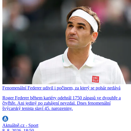
Fenomenální Federer udivil i počinem, za který se pohár nedává
Roger Federer během kariéry odehrál 1750 zápasů ve dvouhře a
čtyřhře. Ani jediný po zahájení nevzdal. Dnes fenomenální
švýcarský tenista slaví 45. narozeniny.
Aktuálně.cz - Sport
8. 8. 2026, 18:50