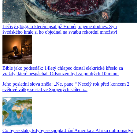
Léčivý glögg, o kterém psal již Homér, pijeme dodnes: Syn
švédského krále si ho objednal na svatbu rekordní množství
Bible jako podsedák: 14letý chlapec dostal elektrické křeslo za
vraždy, které nespáchal. Odsouzen byl za pouhých 10 minut
Jeho poslední slova zněla: „Ne, pane.“ Necelý rok před koncem 2.
světové války se stal ve Spojených státech...
Co by se stalo, kdyby se spojila Jižní Amerika a Afrika dohromady?