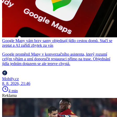
Google Mapy vám brzy samy objednají jídlo cestou domů. Stačí se
zeptat a AI zařídí zbytek za vás
Google proměnil Mapy v konverzačního asistenta, který rozumí
celým větám a umí doporučit restauraci přímo na trase. Objednání
jídla jedním dotazem se ale teprve chystá.
Mobify.cz
8. 8. 2026, 21:46
4 min
Reklama