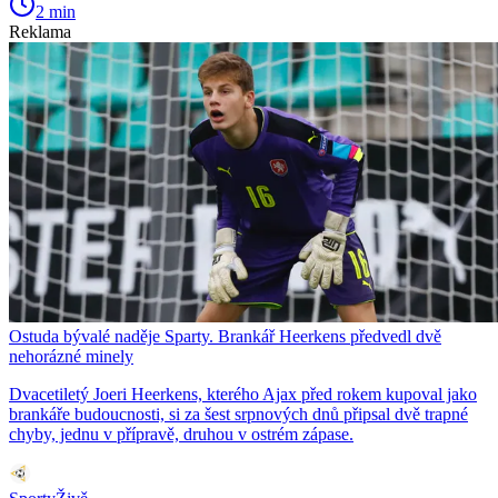
2 min
Reklama
Ostuda bývalé naděje Sparty. Brankář Heerkens předvedl dvě
nehorázné minely
Dvacetiletý Joeri Heerkens, kterého Ajax před rokem kupoval jako
brankáře budoucnosti, si za šest srpnových dnů připsal dvě trapné
chyby, jednu v přípravě, druhou v ostrém zápase.