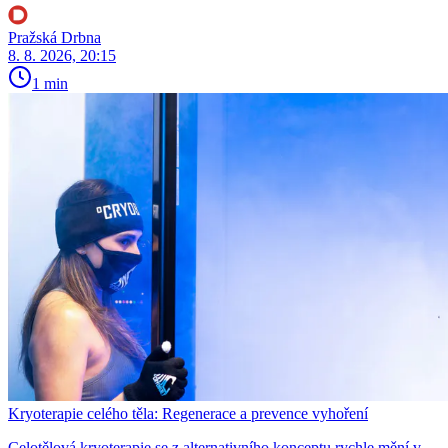
Pražská Drbna
8. 8. 2026, 20:15
1 min
Kryoterapie celého těla: Regenerace a prevence vyhoření
Celotělová kryoterapie se z alternativního konceptu rychle mění v