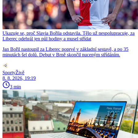
Ukazuje se, proč Slavia Bořila odstavila. Tělo už nespolupracuje, za
Liberec odehrál jen půl hodiny a musel střídat
Jan Bořil nastoupil za Liberec poprvé v základní sestavě, a po 35
minutách šel dolů. Debut v Brně skončil nuceným střídáním.
SportyŽivě
8. 8. 2026, 19:19
3 min