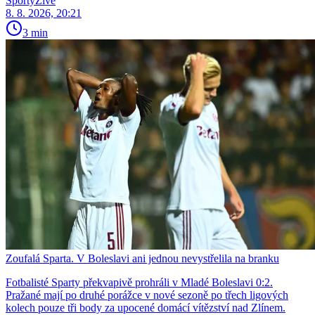
SportyŽivě
8. 8. 2026, 20:21
3 min
Zoufalá Sparta. V Boleslavi ani jednou nevystřelila na branku
Fotbalisté Sparty překvapivě prohráli v Mladé Boleslavi 0:2.
Pražané mají po druhé porážce v nové sezoně po třech ligových
kolech pouze tři body za upocené domácí vítězství nad Zlínem.