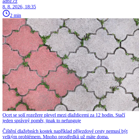
adbz.cz
8. 8. 2026, 18:35
2 min
Ocet se solí rozežere plevel mezi dlaždicemi za 12 hodin. Stačí
jeden správný poměr, jinak to nefunguje
Čištění dlažebních kostek například příjezdové cesty nemusí být
velkým problémem. Mnoho prostředků už máte doma.