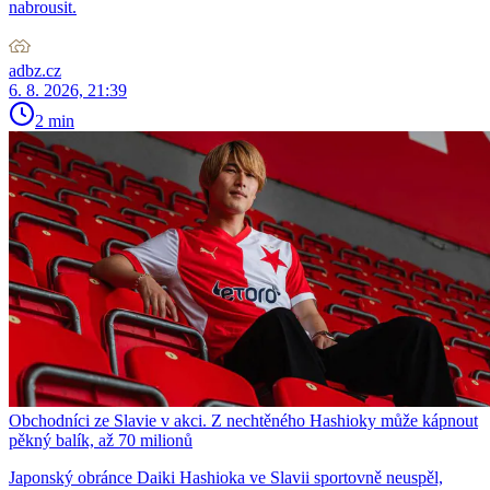
nabrousit.
adbz.cz
6. 8. 2026, 21:39
2 min
Obchodníci ze Slavie v akci. Z nechtěného Hashioky může kápnout
pěkný balík, až 70 milionů
Japonský obránce Daiki Hashioka ve Slavii sportovně neuspěl,