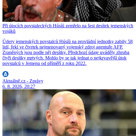
Při útocích povstaleckých Húsíů zemřelo na šest desítek jemenských
vojáků
Údery jemenských povstalců Húsíů na provládní jednotky zabily 58
lidí, řekl ve čtvrtek nejmenovaný vojenský zdroj agentuře AFP.
Zraněných jsou podle něj desítky. Předchozí údaje uváděly zhruba
čtyři desítky mrtvých. Mohlo by se tak jednat o nejkrvavější útok
povstalců v Jemenu od příměří z roku 2022.
Aktuálně.cz - Zprávy
6. 8. 2026, 20:27