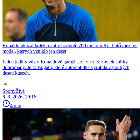
Ronaldo ukázal kolekci aut v hodnotě 700 milionů Kč. Patří mezi ně
model, kterých vzniklo jen deset
Jeden jediný vůz v Ronaldově garáži stojí víc než zbytek sbírky
dohromady. Je to Bugatti, které automobilka vyrobila v pouhých
deseti kusech.
SportyŽivě
6. 8. 2026, 20:16
4 min