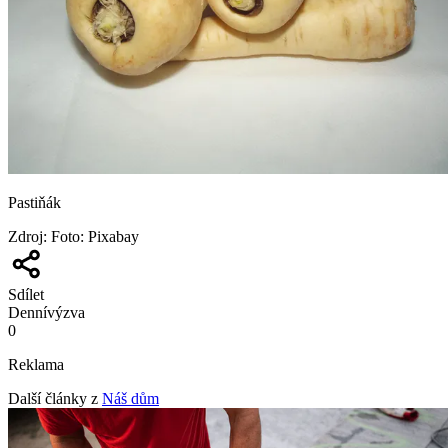
Pastiňák
Zdroj
:
Foto: Pixabay
Sdílet
Denní
výzva
0
Reklama
Další články z
Náš dům