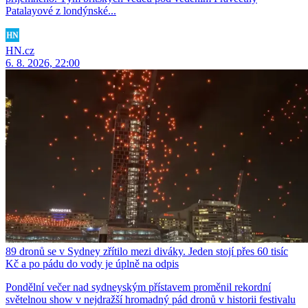
Patalayové z londýnské...
HN.cz
6. 8. 2026, 22:00
89 dronů se v Sydney zřítilo mezi diváky. Jeden stojí přes 60 tisíc
Kč a po pádu do vody je úplně na odpis
Pondělní večer nad sydneyským přístavem proměnil rekordní
světelnou show v nejdražší hromadný pád dronů v historii festivalu