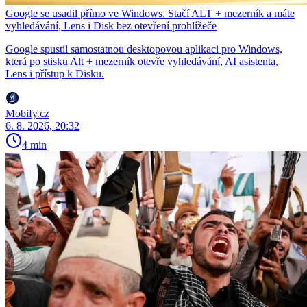
Google se usadil přímo ve Windows. Stačí ALT + mezerník a máte
vyhledávání, Lens i Disk bez otevření prohlížeče
Google spustil samostatnou desktopovou aplikaci pro Windows,
která po stisku Alt + mezerník otevře vyhledávání, AI asistenta,
Lens i přístup k Disku.
Mobify.cz
6. 8. 2026, 20:32
4 min