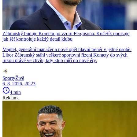
Zábranský buduje Kometu po vzoru Fergusona. Kučeřík popisuje,
jak šéf kontroluje každý detail klubu
Majitel, generální manažer a nově opět hlavní trenér v jedné osobě.
Libor Zábranský stáhl veškeré sportovní řízení Komety do svých
rukou právě ve chvíli, kdy klub míří do nové éry.
SportyŽivě
6. 8. 2026, 20:23
4 min
Reklama