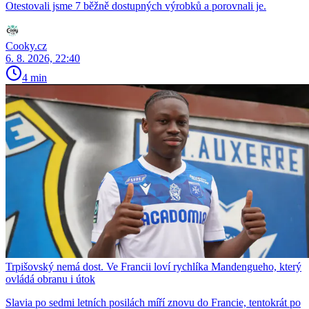
Otestovali jsme 7 běžně dostupných výrobků a porovnali je.
Cooky.cz
6. 8. 2026, 22:40
4 min
Trpišovský nemá dost. Ve Francii loví rychlíka Mandengueho, který
ovládá obranu i útok
Slavia po sedmi letních posilách míří znovu do Francie, tentokrát po