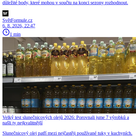
důležité body, které mohou v součtu na konci sezony rozhodnout.
SvětFormule.cz
6. 8. 2026, 22:47
1 min
Velký test slunečnicových olejů 2026: Porovnali jsme 7 výrobků a
našli ty nejkvalitnější
Slunečnicový olej patří mezi nejčastěji používané tuky v kuchyních.