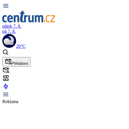
pátek 7. 8.
pá 7. 8.
20°C
Přihlášení
Reklama