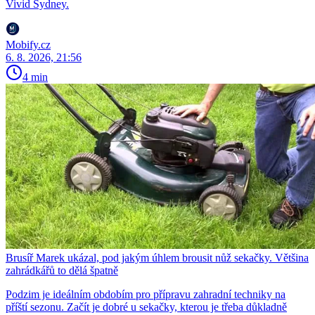
Vivid Sydney.
Mobify.cz
6. 8. 2026, 21:56
4 min
Brusíř Marek ukázal, pod jakým úhlem brousit nůž sekačky. Většina
zahrádkářů to dělá špatně
Podzim je ideálním obdobím pro přípravu zahradní techniky na
příští sezonu. Začít je dobré u sekačky, kterou je třeba důkladně