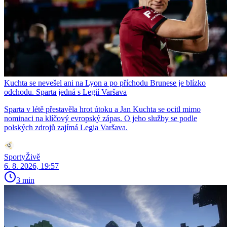
Kuchta se nevešel ani na Lyon a po příchodu Brunese je blízko
odchodu. Sparta jedná s Legií Varšava
Sparta v létě přestavěla hrot útoku a Jan Kuchta se ocitl mimo
nominaci na klíčový evropský zápas. O jeho služby se podle
polských zdrojů zajímá Legia Varšava.
SportyŽivě
6. 8. 2026, 19:57
3 min