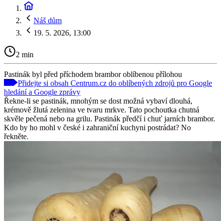
Náš dům
19. 5. 2026, 13:00
2 min
Pastinák byl před příchodem brambor oblíbenou přílohou
Přidejte si obsah Centrum.cz do oblíbených zdrojů pro Google
hledání a Google zprávy
Řekne-li se pastinák, mnohým se dost možná vybaví dlouhá,
krémově žlutá zelenina ve tvaru mrkve. Tato pochoutka chutná
skvěle pečená nebo na grilu. Pastinák předčí i chuť jarních brambor.
Kdo by ho mohl v české i zahraniční kuchyni postrádat? No
řekněte.