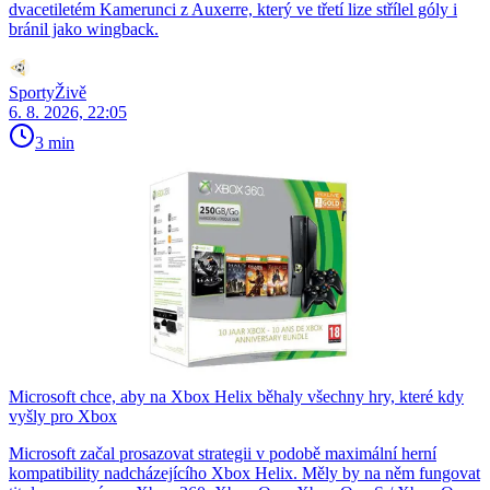
dvacetiletém Kamerunci z Auxerre, který ve třetí lize střílel góly i
bránil jako wingback.
SportyŽivě
6. 8. 2026, 22:05
3 min
Microsoft chce, aby na Xbox Helix běhaly všechny hry, které kdy
vyšly pro Xbox
Microsoft začal prosazovat strategii v podobě maximální herní
kompatibility nadcházejícího Xbox Helix. Měly by na něm fungovat