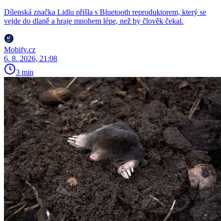
Dílenská značka Lidlu přišla s Bluetooth reproduktorem, který se
vejde do dlaně a hraje mnohem lépe, než by člověk čekal.
Mobify.cz
6. 8. 2026, 21:08
3 min