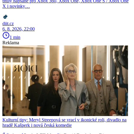
tituly napsané pro Xbox 360, Xbox One, Xbox One S / Xbox One
X i novinky…
diit.cz
6. 8. 2026, 22:00
1 min
Reklama
Kulturní tipy: Meryl Streepová se vrací v ikonické roli, divadlo na
hradě Kašperk i nová česká komedie