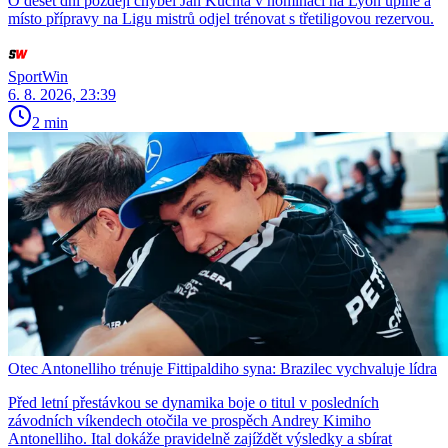
O deset dní později chyběl Jan Kuchta v nominaci na Lyon úplně a
místo přípravy na Ligu mistrů odjel trénovat s třetiligovou rezervou.
SportWin
6. 8. 2026, 23:39
2 min
Otec Antonelliho trénuje Fittipaldiho syna: Brazilec vychvaluje lídra
Před letní přestávkou se dynamika boje o titul v posledních
závodních víkendech otočila ve prospěch Andrey Kimiho
Antonelliho. Ital dokáže pravidelně zajíždět výsledky a sbírat