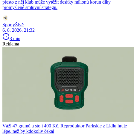
přesto z něj klub může vytěžit desítky milionů korun díky
promyšlené smluvní strategii.
SportyŽivě
6. 8. 2026, 21:32
3 min
Reklama
Váží 47 gramů a stojí 400 Kč. Reproduktor Parkside z Lidlu hraje
lépe, než by kdokoliv čekal