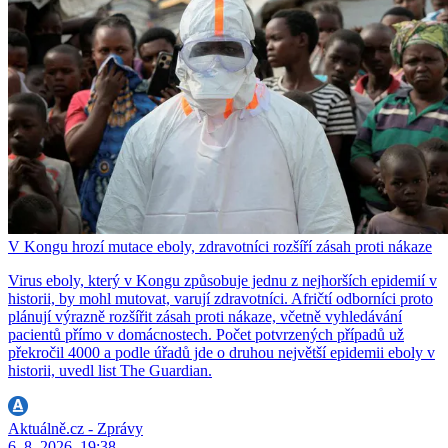
V Kongu hrozí mutace eboly, zdravotníci rozšíří zásah proti nákaze
Virus eboly, který v Kongu způsobuje jednu z nejhorších epidemií v
historii, by mohl mutovat, varují zdravotníci. Afričtí odborníci proto
plánují výrazně rozšířit zásah proti nákaze, včetně vyhledávání
pacientů přímo v domácnostech. Počet potvrzených případů už
překročil 4000 a podle úřadů jde o druhou největší epidemii eboly v
historii, uvedl list The Guardian.
Aktuálně.cz - Zprávy
6. 8. 2026, 19:38