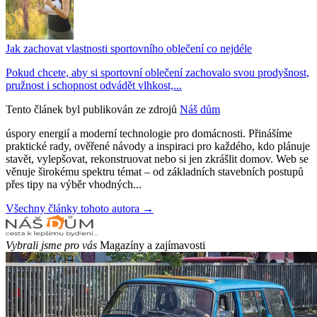
Jak zachovat vlastnosti sportovního oblečení co nejdéle
Pokud chcete, aby si sportovní oblečení zachovalo svou prodyšnost,
pružnost i schopnost odvádět vlhkost,...
Tento článek byl publikován ze zdrojů
Náš dům
úspory energií a moderní technologie pro domácnosti. Přinášíme
praktické rady, ověřené návody a inspiraci pro každého, kdo plánuje
stavět, vylepšovat, rekonstruovat nebo si jen zkrášlit domov. Web se
věnuje širokému spektru témat – od základních stavebních postupů
přes tipy na výběr vhodných...
Všechny články tohoto autora →
Vybrali jsme pro vás
Magazíny a zajímavosti