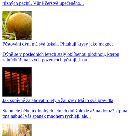
různých pachů. Vůně čerstvě upečeného...
Pěstování dýní má svá úskalí. Přitahují krysy jako magnet
Dýně se v posledních letech staly oblíbenou plodinou, kterou
zahrádkáři na svých pozemcích pěstují. Jsou...
Jak správně zatahovat rolety a žaluzie? Má to svá pravidla
Stahujete během dlouhých letních dní žaluzie až na doraz? Úplná
tma nabudí váš spánek mnohem rychleji, ale...