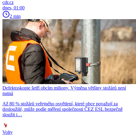
cdr.cz
dnes, 01:00
2 min
Defektoskopie šetří obcím miliony. Výměna většiny stožárů není
nutná
Až 80 % stožárů veřejného osvětlení, které obce považují za
dosloužilé, může podle měření společnosti ČEZ ESL bezpečně
sloužit i…
Volty