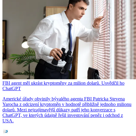
FBI agent měl ukrást kryptoměny za milion dolarů. Usvědčil ho
ChatGPT
Americké úřady obvinily bývalého agenta FBI Patricka Stevena
Yarocha z odcizení kryptoměn v hodnotě přibližně jednoho milionu
dolarů. Mezi nejzajímavější důkazy patří jeho konverzace s
ChatGPT, ve kterých údajně řešil investování peněz i odchod z
USA.