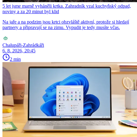
5 let jsme marně vyháněli krtka. Zahradník vzal kuchyňský odpad,
noviny a za 20 minut byl klid
Na jaře a na podzim jsou krtci obzvláště aktivní, protože si hledají
partnery a připravují se na zimu. Vypudit je tedy musíte včas.
Chalupáři-Zahrádkáři
6. 8. 2026, 20:45
2 min