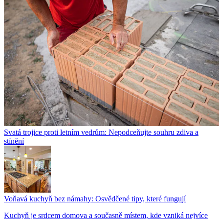
Svatá trojice proti letním vedrům: Nepodceňujte souhru zdiva a
stínění
Voňavá kuchyň bez námahy: Osvědčené tipy, které fungují
Kuchyň je srdcem domova a současně místem, kde vzniká nejvíce