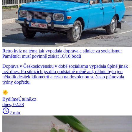
Retro kvíz na téma jak vypadala doprava a silnice za socialismu:
Pamětníci musí povinně získat 10/10 bodů
Doprava v Československu v době socialismu vypadala úplně jinak
než dnes. Po silnicích jezdilo podstatně méně aut, dálnic bylo jen
několik desítek kilometrů a cesta na dovolenou se často plánovala
týdny dopředu.
BydlímeÚtulně.cz
dnes, 02:28
2 min