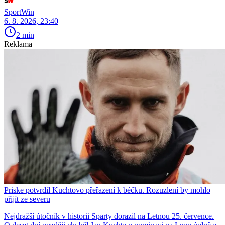
SportWin
6. 8. 2026, 23:40
2 min
Reklama
Priske potvrdil Kuchtovo přeřazení k béčku. Rozuzlení by mohlo
přijít ze severu
Nejdražší útočník v historii Sparty dorazil na Letnou 25. července.