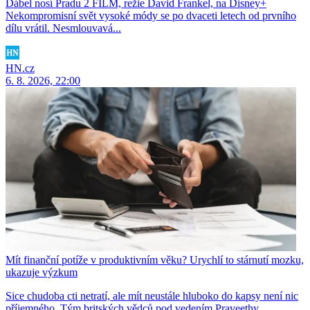
Ďábel nosí Pradu 2 FILM, režie David Frankel, na Disney+
Nekompromisní svět vysoké módy se po dvaceti letech od prvního
dílu vrátil. Nesmlouvavá...
HN.cz
6. 8. 2026, 22:00
Mít finanční potíže v produktivním věku? Urychlí to stárnutí mozku,
ukazuje výzkum
Sice chudoba cti netratí, ale mít neustále hluboko do kapsy není nic
příjemného. Tým britských vědců pod vedením Praveethy