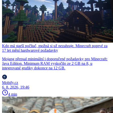
Kdo má starší počítač, možná si už nezahraje. Minecraft poprvé za
17 let mění hardwarové požadavky
Mojang přepsal minimální i doporučené požadavky pro Minecraft:
Java Edition. Minimum RAM vyskočilo ze 2 GB na 8, u
integrované grafiky dokonce na 12 GB.
Mobify.cz
6. 8. 2026, 19:46
4 min