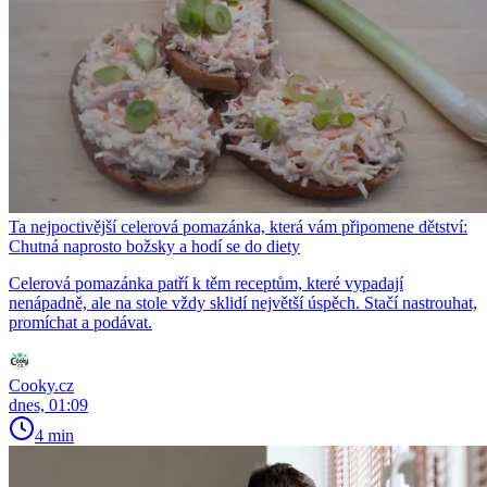
Ta nejpoctivější celerová pomazánka, která vám připomene dětství:
Chutná naprosto božsky a hodí se do diety
Celerová pomazánka patří k těm receptům, které vypadají
nenápadně, ale na stole vždy sklidí největší úspěch. Stačí nastrouhat,
promíchat a podávat.
Cooky.cz
dnes, 01:09
4 min