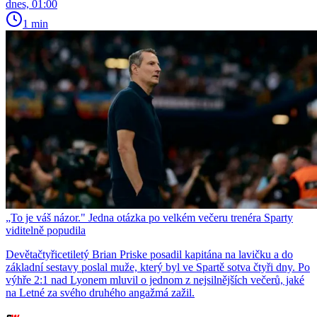
dnes, 01:00
1 min
„To je váš názor." Jedna otázka po velkém večeru trenéra Sparty
viditelně popudila
Devětačtyřicetiletý Brian Priske posadil kapitána na lavičku a do
základní sestavy poslal muže, který byl ve Spartě sotva čtyři dny. Po
výhře 2:1 nad Lyonem mluvil o jednom z nejsilnějších večerů, jaké
na Letné za svého druhého angažmá zažil.