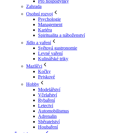
Pro hospodyňky
Zahrada
Osobní rozvoj
Psychologie
Management
Kariéra
Spiritualita a náboženství
Jídlo a vaření
Světová gastronomie
Levné vaření
Kulinářské triky
Mazlíčci
Kočky
Pejskové
Hobby
Modelářství
Včelařství
Rybaření
Letectví
Automobilismus
Adrenalin
Sběratelství
Houbaření