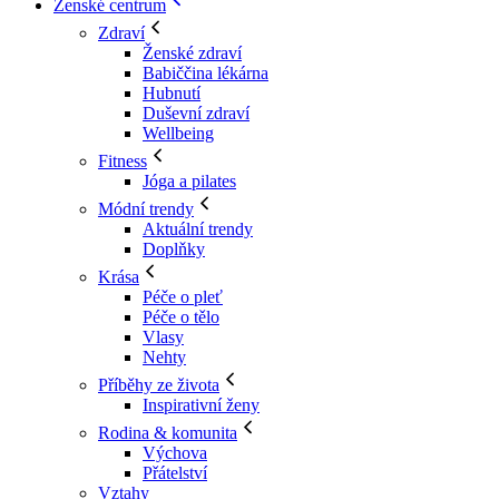
Ženské centrum
Zdraví
Ženské zdraví
Babiččina lékárna
Hubnutí
Duševní zdraví
Wellbeing
Fitness
Jóga a pilates
Módní trendy
Aktuální trendy
Doplňky
Krása
Péče o pleť
Péče o tělo
Vlasy
Nehty
Příběhy ze života
Inspirativní ženy
Rodina & komunita
Výchova
Přátelství
Vztahy