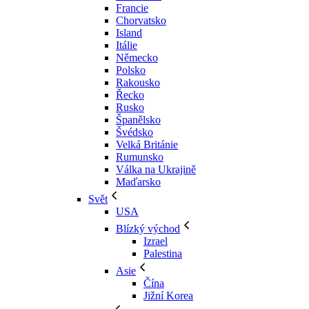
Francie
Chorvatsko
Island
Itálie
Německo
Polsko
Rakousko
Řecko
Rusko
Španělsko
Švédsko
Velká Británie
Rumunsko
Válka na Ukrajině
Maďarsko
Svět
USA
Blízký východ
Izrael
Palestina
Asie
Čína
Jižní Korea