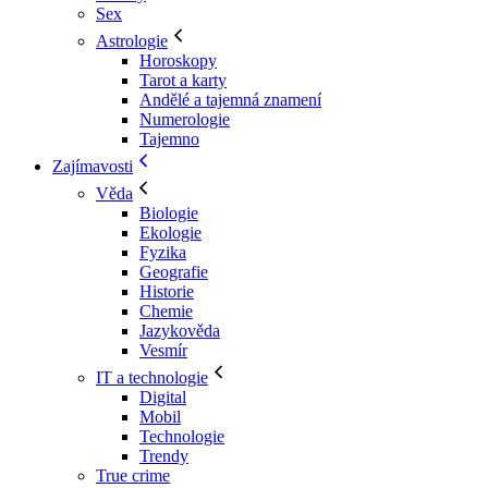
Sex
Astrologie
Horoskopy
Tarot a karty
Andělé a tajemná znamení
Numerologie
Tajemno
Zajímavosti
Věda
Biologie
Ekologie
Fyzika
Geografie
Historie
Chemie
Jazykověda
Vesmír
IT a technologie
Digital
Mobil
Technologie
Trendy
True crime