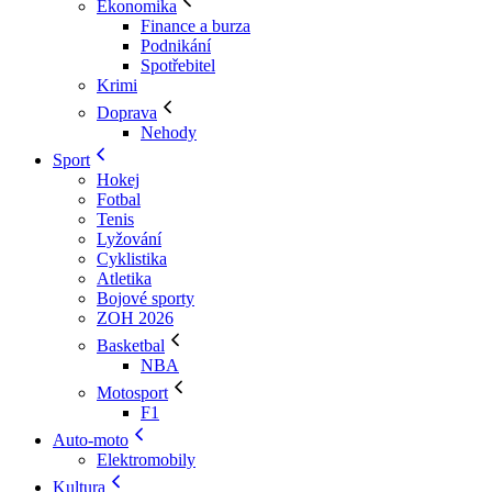
Ekonomika
Finance a burza
Podnikání
Spotřebitel
Krimi
Doprava
Nehody
Sport
Hokej
Fotbal
Tenis
Lyžování
Cyklistika
Atletika
Bojové sporty
ZOH 2026
Basketbal
NBA
Motosport
F1
Auto-moto
Elektromobily
Kultura