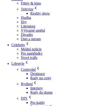
Filmy & kino
Televize
Reality show
Hudba
Hry
Literatura
Výtvarné umění
Divadlo
Digi a stream
Celebrity
Módní policie
Pro pamětníky
Nové tváře
Lifestyle
Cestování
Destinace
Rady na cesty
Bydlení
Interiery
Rady do domu
DIY
Pro kutily