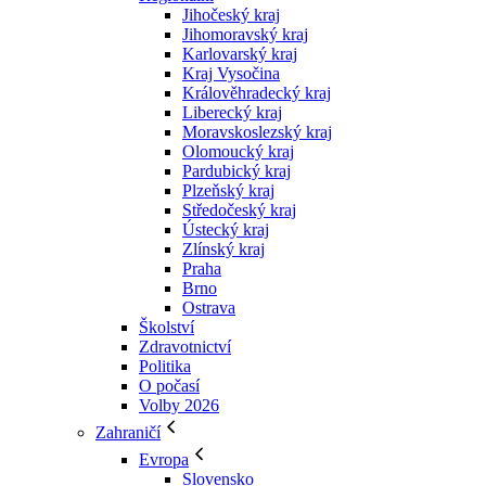
Jihočeský kraj
Jihomoravský kraj
Karlovarský kraj
Kraj Vysočina
Králověhradecký kraj
Liberecký kraj
Moravskoslezský kraj
Olomoucký kraj
Pardubický kraj
Plzeňský kraj
Středočeský kraj
Ústecký kraj
Zlínský kraj
Praha
Brno
Ostrava
Školství
Zdravotnictví
Politika
O počasí
Volby 2026
Zahraničí
Evropa
Slovensko