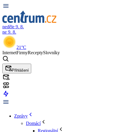
neděle 9. 8.
ne 9. 8.
21°C
Internet
Firmy
Recepty
Slovníky
Přihlášení
Zprávy
Domácí
Regionální