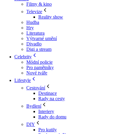
Filmy & kino
Televize
Reality show
Hudba
Hry
Literatura
Výtvarné umění
Divadlo
Digi a stream
Celebrity
Módní policie
Pro pamětníky
Nové tváře
Lifestyle
Cestování
Destinace
Rady na cesty
Bydlení
Interiery
Rady do domu
DIY
Pro kutily