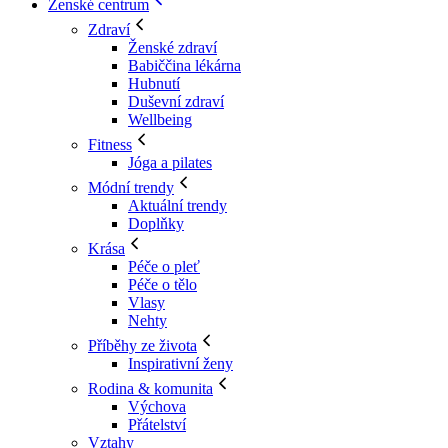
Ženské centrum
Zdraví
Ženské zdraví
Babiččina lékárna
Hubnutí
Duševní zdraví
Wellbeing
Fitness
Jóga a pilates
Módní trendy
Aktuální trendy
Doplňky
Krása
Péče o pleť
Péče o tělo
Vlasy
Nehty
Příběhy ze života
Inspirativní ženy
Rodina & komunita
Výchova
Přátelství
Vztahy