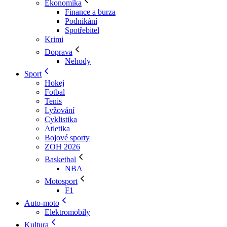
Ekonomika
Finance a burza
Podnikání
Spotřebitel
Krimi
Doprava
Nehody
Sport
Hokej
Fotbal
Tenis
Lyžování
Cyklistika
Atletika
Bojové sporty
ZOH 2026
Basketbal
NBA
Motosport
F1
Auto-moto
Elektromobily
Kultura