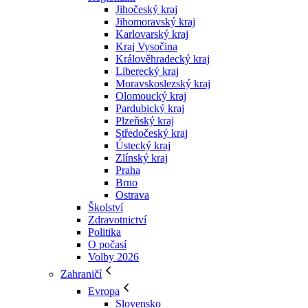
Jihočeský kraj
Jihomoravský kraj
Karlovarský kraj
Kraj Vysočina
Králověhradecký kraj
Liberecký kraj
Moravskoslezský kraj
Olomoucký kraj
Pardubický kraj
Plzeňský kraj
Středočeský kraj
Ústecký kraj
Zlínský kraj
Praha
Brno
Ostrava
Školství
Zdravotnictví
Politika
O počasí
Volby 2026
Zahraničí
Evropa
Slovensko