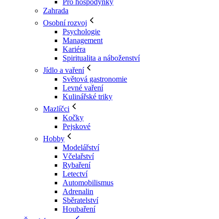
Pro hospodyňky
Zahrada
Osobní rozvoj
Psychologie
Management
Kariéra
Spiritualita a náboženství
Jídlo a vaření
Světová gastronomie
Levné vaření
Kulinářské triky
Mazlíčci
Kočky
Pejskové
Hobby
Modelářství
Včelařství
Rybaření
Letectví
Automobilismus
Adrenalin
Sběratelství
Houbaření