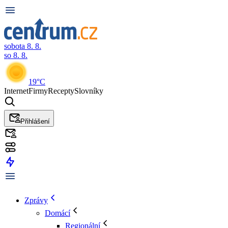
sobota 8. 8.
so 8. 8.
19°C
Internet
Firmy
Recepty
Slovníky
Přihlášení
Zprávy
Domácí
Regionální