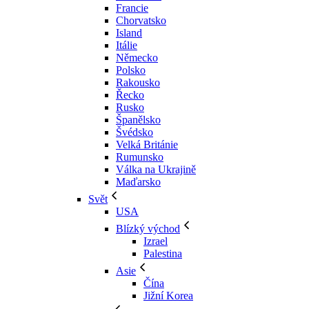
Francie
Chorvatsko
Island
Itálie
Německo
Polsko
Rakousko
Řecko
Rusko
Španělsko
Švédsko
Velká Británie
Rumunsko
Válka na Ukrajině
Maďarsko
Svět
USA
Blízký východ
Izrael
Palestina
Asie
Čína
Jižní Korea