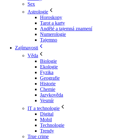
Sex
Astrologie
Horoskopy
Tarot a karty
Andělé a tajemná znamení
Numerologie
Tajemno
Zajímavosti
Věda
Biologie
Ekologie
Fyzika
Geografie
Historie
Chemie
Jazykověda
Vesmír
IT a technologie
Digital
Mobil
Technologie
Trendy
True crime