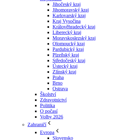
Jihočeský kraj
Jihomoravský kraj
Karlovarský kraj
Kraj Vysočina
Králověhradecký kraj
Liberecký kraj
Moravskoslezský kraj
Olomoucký kraj
Pardubický kraj
Plzeňský kraj
Středočeský kraj
Ústecký kraj
Zlínský kraj
Praha
Brno
Ostrava
Školství
Zdravotnictví
Politika
O počasí
Volby 2026
Zahraničí
Evropa
Slovensko