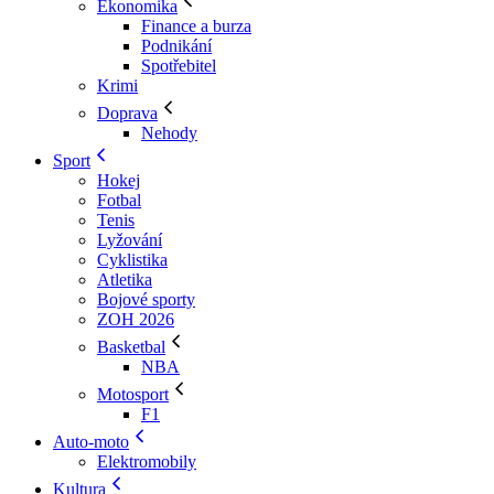
Ekonomika
Finance a burza
Podnikání
Spotřebitel
Krimi
Doprava
Nehody
Sport
Hokej
Fotbal
Tenis
Lyžování
Cyklistika
Atletika
Bojové sporty
ZOH 2026
Basketbal
NBA
Motosport
F1
Auto-moto
Elektromobily
Kultura