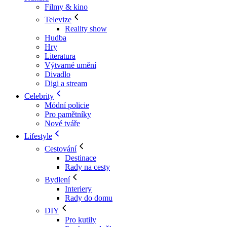
Filmy & kino
Televize
Reality show
Hudba
Hry
Literatura
Výtvarné umění
Divadlo
Digi a stream
Celebrity
Módní policie
Pro pamětníky
Nové tváře
Lifestyle
Cestování
Destinace
Rady na cesty
Bydlení
Interiery
Rady do domu
DIY
Pro kutily