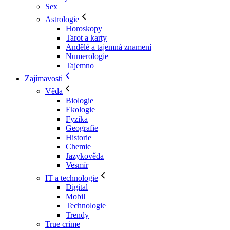
Sex
Astrologie
Horoskopy
Tarot a karty
Andělé a tajemná znamení
Numerologie
Tajemno
Zajímavosti
Věda
Biologie
Ekologie
Fyzika
Geografie
Historie
Chemie
Jazykověda
Vesmír
IT a technologie
Digital
Mobil
Technologie
Trendy
True crime