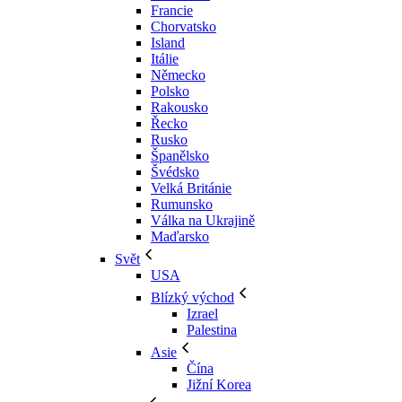
Francie
Chorvatsko
Island
Itálie
Německo
Polsko
Rakousko
Řecko
Rusko
Španělsko
Švédsko
Velká Británie
Rumunsko
Válka na Ukrajině
Maďarsko
Svět
USA
Blízký východ
Izrael
Palestina
Asie
Čína
Jižní Korea