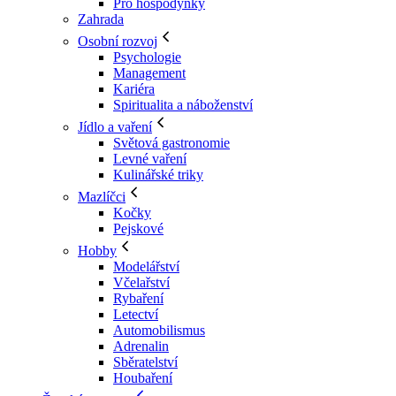
Pro hospodyňky
Zahrada
Osobní rozvoj
Psychologie
Management
Kariéra
Spiritualita a náboženství
Jídlo a vaření
Světová gastronomie
Levné vaření
Kulinářské triky
Mazlíčci
Kočky
Pejskové
Hobby
Modelářství
Včelařství
Rybaření
Letectví
Automobilismus
Adrenalin
Sběratelství
Houbaření