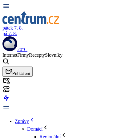
pátek 7. 8.
pá 7. 8.
20°C
Internet
Firmy
Recepty
Slovníky
Přihlášení
Zprávy
Domácí
Regionální