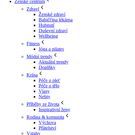
Ženské centrum
Zdraví
Ženské zdraví
Babiččina lékárna
Hubnutí
Duševní zdraví
Wellbeing
Fitness
Jóga a pilates
Módní trendy
Aktuální trendy
Doplňky
Krása
Péče o pleť
Péče o tělo
Vlasy
Nehty
Příběhy ze života
Inspirativní ženy
Rodina & komunita
Výchova
Přátelství
Vztahy