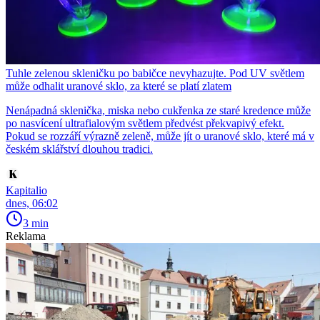
Tuhle zelenou skleničku po babičce nevyhazujte. Pod UV světlem
může odhalit uranové sklo, za které se platí zlatem
Nenápadná sklenička, miska nebo cukřenka ze staré kredence může
po nasvícení ultrafialovým světlem předvést překvapivý efekt.
Pokud se rozzáří výrazně zeleně, může jít o uranové sklo, které má v
českém sklářství dlouhou tradici.
Kapitalio
dnes, 06:02
3 min
Reklama