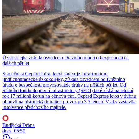
Úzkokolejka získala osvědčení Drážního úřadu o bezpečnosti na
dalších pět let
Společnost Gepard Infra, která spravuje infrastrukturu
jindřichohradecké úzkokolejky, získala osvědčení od Drážního
úřadu o bezpečnosti provozovatele dráhy na příštích pět let. Od
Státního fondu dopravní infrastruktury (SFDI) také získá na letošní
rok 17 milionů korun na obnovu tratí. Gepard Express letos v dubnu
obnovil na historických tratích provoz po 3,5 letech. Vlaky zastavila
insolvence předchozího majitele.
Budějcká Drbna
dnes, 05:50