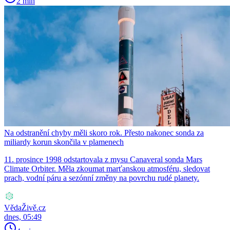
2 min
Na odstranění chyby měli skoro rok. Přesto nakonec sonda za
miliardy korun skončila v plamenech
11. prosince 1998 odstartovala z mysu Canaveral sonda Mars
Climate Orbiter. Měla zkoumat marťanskou atmosféru, sledovat
prach, vodní páru a sezónní změny na povrchu rudé planety.
VědaŽivě.cz
dnes, 05:49