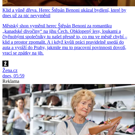
Klid a vůně dřeva. Herec Štěpán Benoni ukázal bydlení, které by
dnes už za nic nevyměnil
Městský shon vyměnil herec Štěpán Benoni za romantiku
„kanadské divočiny“ na jihu Čech. Obklopený lesy, loukami a
čtyřnohými společníky tu našel přesně to, co mu ve městě chybí –
klid a prostor zpomalit. A i když kvůli práci pravidelně usedá do
auta a vyráží do Prahy, jakmile mu to pracovní povinnosti dovolí,
vrací se zpátky na jih.
Žena.cz
dnes, 05:59
Reklama