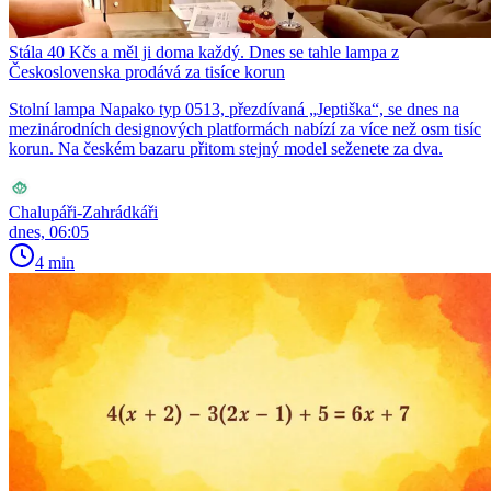
Stála 40 Kčs a měl ji doma každý. Dnes se tahle lampa z
Československa prodává za tisíce korun
Stolní lampa Napako typ 0513, přezdívaná „Jeptiška“, se dnes na
mezinárodních designových platformách nabízí za více než osm tisíc
korun. Na českém bazaru přitom stejný model seženete za dva.
Chalupáři-Zahrádkáři
dnes, 06:05
4 min