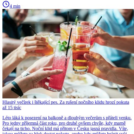
4 min
Hlasitý večírek i štěkající pes. Za rušení nočního klidu hrozí pokuta
až 15 tisíc
Léto láká k posezení na balkoně a dlouhým večerům s přáteli venku.
Pro jedny příjemná část roku, pro druhé ovšem chvíle, kdy marně
čekají na ticho. Noční klid má přitom v Česku jasná pravidla. Víte,
jakou můžete za hluk dostat pokutu, anebo kdy můžete bránit svůj