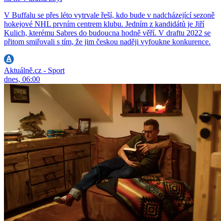
V Buffalu se přes léto vytrvale řeší, kdo bude v nadcházející sezoně
hokejové NHL prvním centrem klubu. Jedním z kandidátů je Jiří
Kulich, kterému Sabres do budoucna hodně věří. V draftu 2022 se
přitom smiřovali s tím, že jim českou naději vyfoukne konkurence.
Aktuálně.cz - Sport
dnes, 06:00