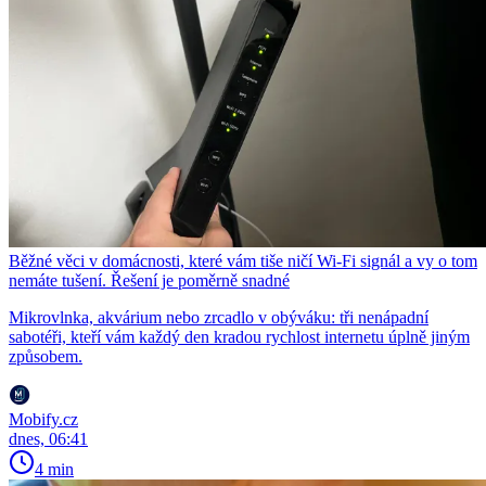
Běžné věci v domácnosti, které vám tiše ničí Wi-Fi signál a vy o tom
nemáte tušení. Řešení je poměrně snadné
Mikrovlnka, akvárium nebo zrcadlo v obýváku: tři nenápadní
sabotéři, kteří vám každý den kradou rychlost internetu úplně jiným
způsobem.
Mobify.cz
dnes, 06:41
4 min