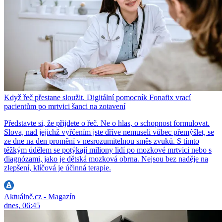
Když řeč přestane sloužit. Digitální pomocník Fonafix vrací
pacientům po mrtvici šanci na zotavení
Představte si, že přijdete o řeč. Ne o hlas, o schopnost formulovat.
Slova, nad jejichž vyřčením jste dříve nemuseli vůbec přemýšlet, se
ze dne na den promění v nesrozumitelnou směs zvuků. S tímto
těžkým údělem se potýkají miliony lidí po mozkové mrtvici nebo s
diagnózami, jako je dětská mozková obrna. Nejsou bez naděje na
zlepšení, klíčová je účinná terapie.
Aktuálně.cz - Magazín
dnes, 06:45