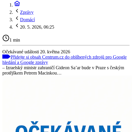
Zprávy
Domácí
20. 5. 2026, 06:25
1 min
Očekávané události 20. května 2026
Přidejte si obsah Centrum.cz do oblíbených zdrojů pro Google
hledání a Google zprávy
– Izraelský ministr zahraničí Gideon Sa’ar bude v Praze s českým
protějškem Petrem Macinkou…