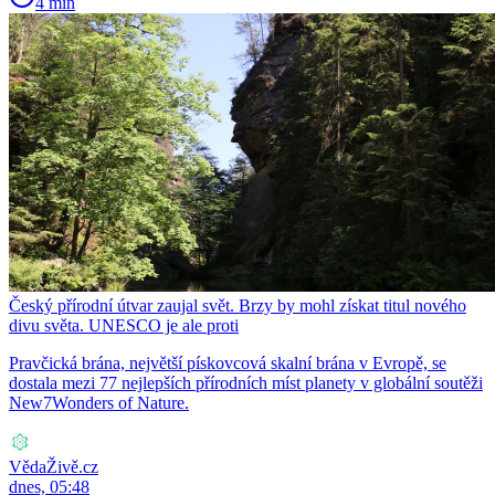
4 min
Český přírodní útvar zaujal svět. Brzy by mohl získat titul nového
divu světa. UNESCO je ale proti
Pravčická brána, největší pískovcová skalní brána v Evropě, se
dostala mezi 77 nejlepších přírodních míst planety v globální soutěži
New7Wonders of Nature.
VědaŽivě.cz
dnes, 05:48