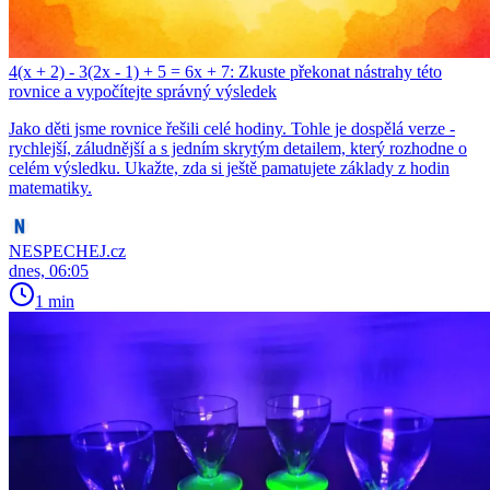
4(x + 2) - 3(2x - 1) + 5 = 6x + 7: Zkuste překonat nástrahy této
rovnice a vypočítejte správný výsledek
Jako děti jsme rovnice řešili celé hodiny. Tohle je dospělá verze -
rychlejší, záludnější a s jedním skrytým detailem, který rozhodne o
celém výsledku. Ukažte, zda si ještě pamatujete základy z hodin
matematiky.
NESPECHEJ.cz
dnes, 06:05
1 min