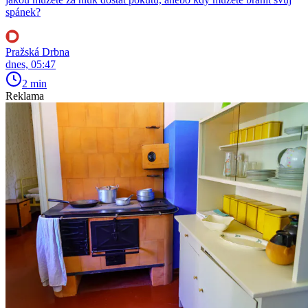
spánek?
Pražská Drbna
dnes, 05:47
2 min
Reklama