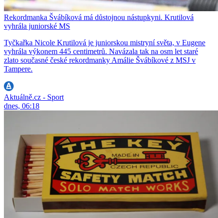
Rekordmanka Švábíková má důstojnou nástupkyni. Krutilová
vyhrála juniorské MS
Tyčkařka Nicole Krutilová je juniorskou mistryní světa, v Eugene
vyhrála výkonem 445 centimetrů. Navázala tak na osm let staré
zlato současné české rekordmanky Amálie Švábíkové z MSJ v
Tampere.
Aktuálně.cz - Sport
dnes, 06:18