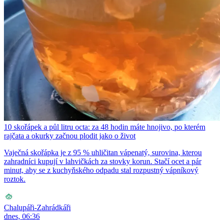
10 skořápek a půl litru octa: za 48 hodin máte hnojivo, po kterém
rajčata a okurky začnou plodit jako o život
Vaječná skořápka je z 95 % uhličitan vápenatý, surovina, kterou
zahradníci kupují v lahvičkách za stovky korun. Stačí ocet a pár
minut, aby se z kuchyňského odpadu stal rozpustný vápníkový
roztok.
Chalupáři-Zahrádkáři
dnes, 06:36