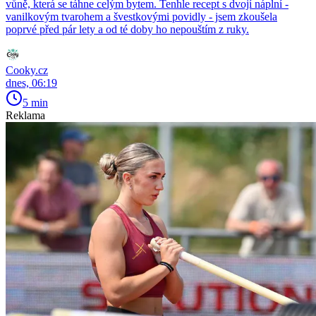
vůně, která se táhne celým bytem. Tenhle recept s dvojí náplní -
vanilkovým tvarohem a švestkovými povidly - jsem zkoušela
poprvé před pár lety a od té doby ho nepouštím z ruky.
Cooky.cz
dnes, 06:19
5 min
Reklama