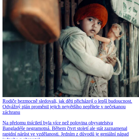
Rodiče bezmocně sledovali, jak děti přicházejí o lepší budoucnost.
Odvážný plán proměnil jejich největšího nepřítele v nečekanou
záchranu
Na přelomu tisíciletí byla více než polovina obyvatelstva
Bangladéše negramotná. Během čtvrt století ale stát zaznamenal
rapidní nárůst ve vzdělanosti. Jedním z důvodů je geniální nápad