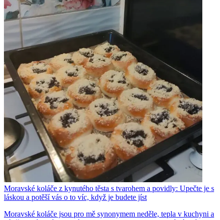
Moravské koláče z kynutého těsta s tvarohem a povidly: Upečte je s
láskou a potěší vás o to víc, když je budete jíst
Moravské koláče jsou pro mě synonymem neděle, tepla v kuchyni a