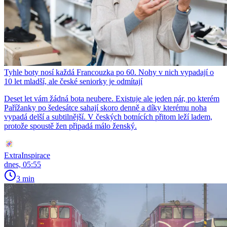
Tyhle boty nosí každá Francouzka po 60. Nohy v nich vypadají o
10 let mladší, ale české seniorky je odmítají
Deset let vám žádná bota neubere. Existuje ale jeden pár, po kterém
Pařížanky po šedesátce sahají skoro denně a díky kterému noha
vypadá delší a subtilnější. V českých botnících přitom leží ladem,
protože spoustě žen připadá málo ženský.
ExtraInspirace
dnes, 05:55
3 min