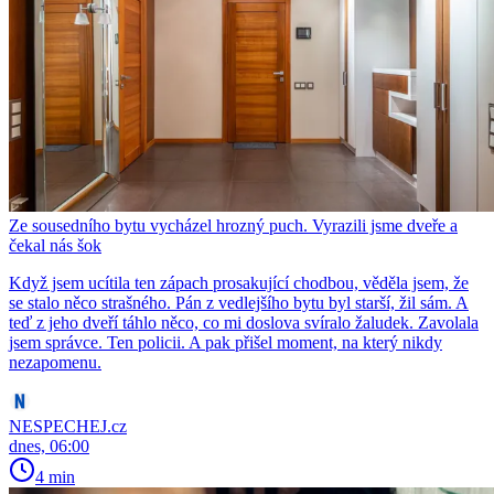
Ze sousedního bytu vycházel hrozný puch. Vyrazili jsme dveře a
čekal nás šok
Když jsem ucítila ten zápach prosakující chodbou, věděla jsem, že
se stalo něco strašného. Pán z vedlejšího bytu byl starší, žil sám. A
teď z jeho dveří táhlo něco, co mi doslova svíralo žaludek. Zavolala
jsem správce. Ten policii. A pak přišel moment, na který nikdy
nezapomenu.
NESPECHEJ.cz
dnes, 06:00
4 min