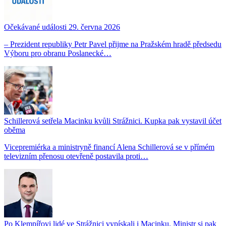
Očekávané události 29. června 2026
– Prezident republiky Petr Pavel přijme na Pražském hradě předsedu
Výboru pro obranu Poslanecké…
Schillerová setřela Macinku kvůli Strážnici. Kupka pak vystavil účet
oběma
Vicepremiérka a ministryně financí Alena Schillerová se v přímém
televizním přenosu otevřeně postavila proti…
Po Klempířovi lidé ve Strážnici vypískali i Macinku. Ministr si pak