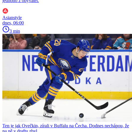
jednoho z obyvatel.
Asianstyle
dnes, 06:00
3 min
Ten je jak Ovečkin, zírali v Buffalu na Čecha. Dodnes nechápou, že
na ně v draftu zbyl