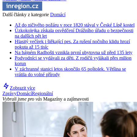
Další články z kategorie
Domácí
Až do ničivého požáru v roce 1820 stával v České Lípě kostel
Úzkokolejka získala osvědčení Drážního úřadu o bezpečnosti
na dalších pět let
Hlasitý večírek i štěkající pes. Za rušení nočního klidu hrozí
pokuta až 15 tisíc
Na bájném Radhošti vznikla první ubytovna už před 135 lety
Podvodníci se vydávali za děti. Z rodičů vylákali přes milion
korun
V záchranné stanici letos skončilo 65 poštolek. Většina se
vrátila do volné přírody
Zobrazit více
Zprávy
Domácí
Regionální
Vybrali jsme pro vás
Magazíny a zajímavosti