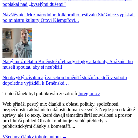
poplakal nad „kyselými dušemi“
Návštěvníci Mezinárodního folklorního festivalu Strážnice vypískali
po ministru kultury Otovi Klempířovi...
Nahý muž dělal u Brněnské přehrady stojky a kotouly. Strážníci ho
museli spoutat, aby si neublížil
Neobvyklý zásah mají za sebou brněnští strážníci, kteří v sobotu
dopoledne vyjížděli k Brněnské…
Tento článek byl publikován ze zdrojů
Inregion.cz
Web přináší pestrý mix článků z oblasti politiky, společnosti,
bezpečnosti i aktuálních událostí doma i ve světě. Nejde jen o krátké
zprávy, ale i o texty, které dávají tématům širší souvislosti a prostor
pro hlubší pohled.Obsah kombinuje rychlé přehledy s
publicistickými články a komentáři....
Všechny články tohoto autora →