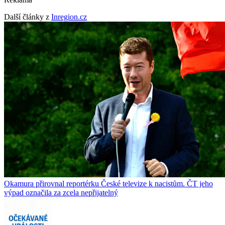
Další články z
Inregion.cz
Okamura přirovnal reportérku České televize k nacistům. ČT jeho
výpad označila za zcela nepřijatelný