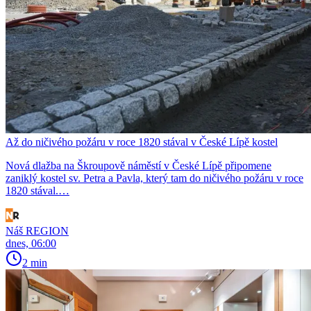
Až do ničivého požáru v roce 1820 stával v České Lípě kostel
Nová dlažba na Škroupově náměstí v České Lípě připomene
zaniklý kostel sv. Petra a Pavla, který tam do ničivého požáru v roce
1820 stával.…
Náš REGION
dnes, 06:00
2 min