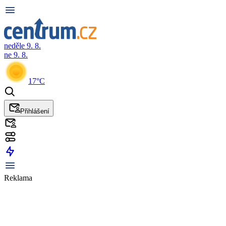
neděle 9. 8.
ne 9. 8.
17°C
Přihlášení
Reklama