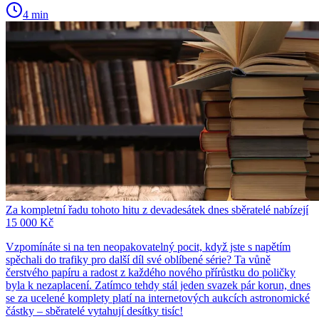
4 min
Za kompletní řadu tohoto hitu z devadesátek dnes sběratelé nabízejí
15 000 Kč
Vzpomínáte si na ten neopakovatelný pocit, když jste s napětím
spěchali do trafiky pro další díl své oblíbené série? Ta vůně
čerstvého papíru a radost z každého nového přírůstku do poličky
byla k nezaplacení. Zatímco tehdy stál jeden svazek pár korun, dnes
se za ucelené komplety platí na internetových aukcích astronomické
částky – sběratelé vytahují desítky tisíc!