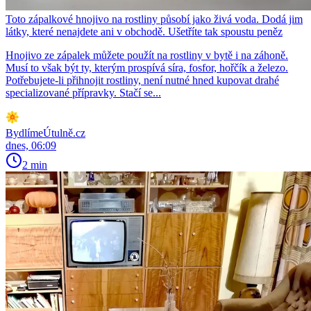
Toto zápalkové hnojivo na rostliny působí jako živá voda. Dodá jim
látky, které nenajdete ani v obchodě. Ušetříte tak spoustu peněz
Hnojivo ze zápalek můžete použít na rostliny v bytě i na záhoně.
Musí to však být ty, kterým prospívá síra, fosfor, hořčík a železo.
Potřebujete-li přihnojit rostliny, není nutné hned kupovat drahé
specializované přípravky. Stačí se...
BydlímeÚtulně.cz
dnes, 06:09
2 min