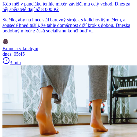
Kdo měl v paneláku tenhle mixér, záviděl mu celý vchod. Dnes za
něj sběratelé dají až 8 000 Kč
Stačilo, aby na lince stál barevný strojek s kalichovitým tělem, a
sousedé hned tušili, že tahle domácnost drží krok s dobou. Dneska
podobný mixér z časů socialismu končí buď v...
Bruneta v kuchyni
dnes, 05:45
3 min