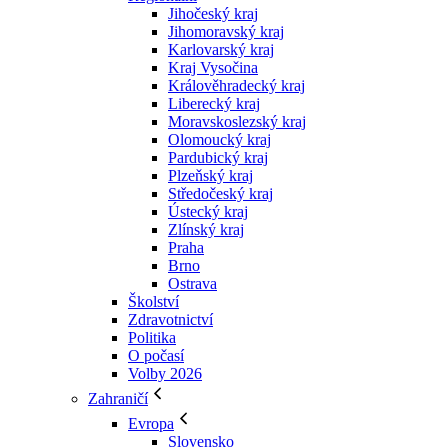
Jihočeský kraj
Jihomoravský kraj
Karlovarský kraj
Kraj Vysočina
Králověhradecký kraj
Liberecký kraj
Moravskoslezský kraj
Olomoucký kraj
Pardubický kraj
Plzeňský kraj
Středočeský kraj
Ústecký kraj
Zlínský kraj
Praha
Brno
Ostrava
Školství
Zdravotnictví
Politika
O počasí
Volby 2026
Zahraničí
Evropa
Slovensko