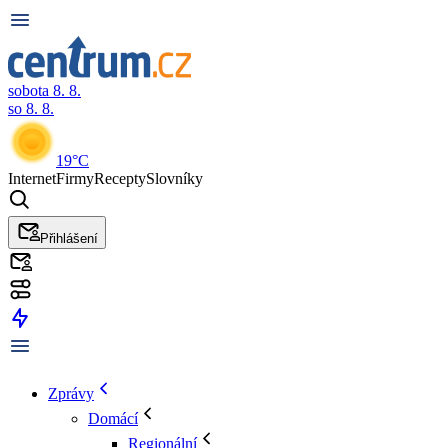
sobota 8. 8.
so 8. 8.
19°C
Internet
Firmy
Recepty
Slovníky
Přihlášení
Zprávy
Domácí
Regionální