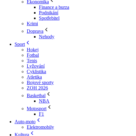
Ekonomika
Finance a burza
Podnikání
Spotřebitel
Krimi
Doprava
Nehody
Sport
Hokej
Fotbal
Tenis
Lyžování
Cyklistika
Atletika
Bojové sporty
ZOH 2026
Basketbal
NBA
Motosport
F1
Auto-moto
Elektromobily
Kultura