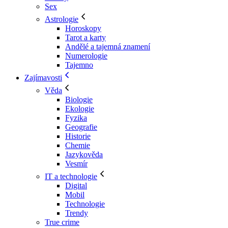
Sex
Astrologie
Horoskopy
Tarot a karty
Andělé a tajemná znamení
Numerologie
Tajemno
Zajímavosti
Věda
Biologie
Ekologie
Fyzika
Geografie
Historie
Chemie
Jazykověda
Vesmír
IT a technologie
Digital
Mobil
Technologie
Trendy
True crime