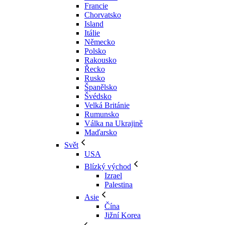
Francie
Chorvatsko
Island
Itálie
Německo
Polsko
Rakousko
Řecko
Rusko
Španělsko
Švédsko
Velká Británie
Rumunsko
Válka na Ukrajině
Maďarsko
Svět
USA
Blízký východ
Izrael
Palestina
Asie
Čína
Jižní Korea