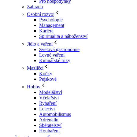
Pro hospodyňky
Zahrada
Osobní rozvoj
Psychologie
Management
Kariéra
Spiritualita a náboženství
Jídlo a vaření
Světová gastronomie
Levné vaření
Kulinářské triky
Mazlíčci
Kočky
Pejskové
Hobby
Modelářství
Včelařství
Rybaření
Letectví
Automobilismus
Adrenalin
Sběratelství
Houbaření