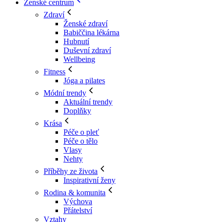
Ženské centrum
Zdraví
Ženské zdraví
Babiččina lékárna
Hubnutí
Duševní zdraví
Wellbeing
Fitness
Jóga a pilates
Módní trendy
Aktuální trendy
Doplňky
Krása
Péče o pleť
Péče o tělo
Vlasy
Nehty
Příběhy ze života
Inspirativní ženy
Rodina & komunita
Výchova
Přátelství
Vztahy