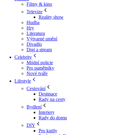
Filmy & kino
Televize
Reality show
Hudba
Hry
Literatura
Výtvarné umění
Divadlo
Digi a stream
Celebrity
Módní policie
Pro pamětníky
Nové tváře
Lifestyle
Cestování
Destinace
Rady na cesty
Bydlení
Interiery
Rady do domu
DIY
Pro kutily