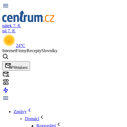
pátek 7. 8.
pá 7. 8.
24°C
Internet
Firmy
Recepty
Slovníky
Přihlášení
Zprávy
Domácí
Regionální