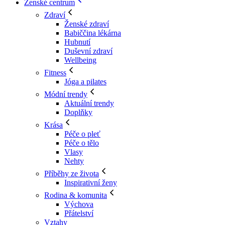
Ženské centrum
Zdraví
Ženské zdraví
Babiččina lékárna
Hubnutí
Duševní zdraví
Wellbeing
Fitness
Jóga a pilates
Módní trendy
Aktuální trendy
Doplňky
Krása
Péče o pleť
Péče o tělo
Vlasy
Nehty
Příběhy ze života
Inspirativní ženy
Rodina & komunita
Výchova
Přátelství
Vztahy