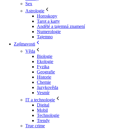
Sex
Astrologie
Horoskopy
Tarot a karty
Andělé a tajemná znamení
Numerologie
Tajemno
Zajímavosti
Věda
Biologie
Ekologie
Fyzika
Geografie
Historie
Chemie
Jazykověda
Vesmír
IT a technologie
Digital
Mobil
Technologie
Trendy
True crime