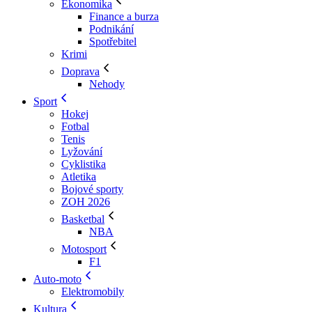
Ekonomika
Finance a burza
Podnikání
Spotřebitel
Krimi
Doprava
Nehody
Sport
Hokej
Fotbal
Tenis
Lyžování
Cyklistika
Atletika
Bojové sporty
ZOH 2026
Basketbal
NBA
Motosport
F1
Auto-moto
Elektromobily
Kultura