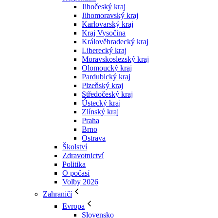
Jihočeský kraj
Jihomoravský kraj
Karlovarský kraj
Kraj Vysočina
Králověhradecký kraj
Liberecký kraj
Moravskoslezský kraj
Olomoucký kraj
Pardubický kraj
Plzeňský kraj
Středočeský kraj
Ústecký kraj
Zlínský kraj
Praha
Brno
Ostrava
Školství
Zdravotnictví
Politika
O počasí
Volby 2026
Zahraničí
Evropa
Slovensko