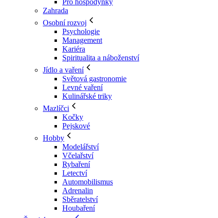
Pro hospodyňky
Zahrada
Osobní rozvoj
Psychologie
Management
Kariéra
Spiritualita a náboženství
Jídlo a vaření
Světová gastronomie
Levné vaření
Kulinářské triky
Mazlíčci
Kočky
Pejskové
Hobby
Modelářství
Včelařství
Rybaření
Letectví
Automobilismus
Adrenalin
Sběratelství
Houbaření