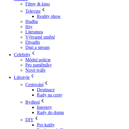
Filmy & kino
Televize
Reality show
Hudba
Hry
Literatura
Výtvarné umění
Divadlo
Digi a stream
Celebrity
Módní policie
Pro pamětníky
Nové tváře
Lifestyle
Cestování
Destinace
Rady na cesty
Bydlení
Interiery
Rady do domu
DIY
Pro kutily