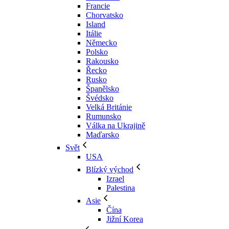
Francie
Chorvatsko
Island
Itálie
Německo
Polsko
Rakousko
Řecko
Rusko
Španělsko
Švédsko
Velká Británie
Rumunsko
Válka na Ukrajině
Maďarsko
Svět
USA
Blízký východ
Izrael
Palestina
Asie
Čína
Jižní Korea