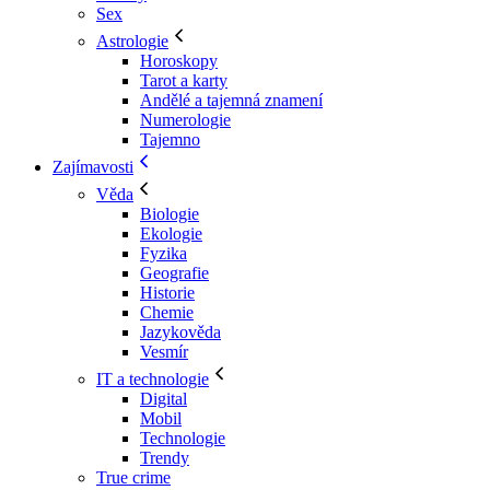
Sex
Astrologie
Horoskopy
Tarot a karty
Andělé a tajemná znamení
Numerologie
Tajemno
Zajímavosti
Věda
Biologie
Ekologie
Fyzika
Geografie
Historie
Chemie
Jazykověda
Vesmír
IT a technologie
Digital
Mobil
Technologie
Trendy
True crime