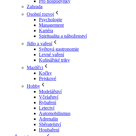
Pro hospodyňky
Zahrada
Osobní rozvoj
Psychologie
Management
Kariéra
Spiritualita a náboženství
Jídlo a vaření
Světová gastronomie
Levné vaření
Kulinářské triky
Mazlíčci
Kočky
Pejskové
Hobby
Modelářství
Včelařství
Rybaření
Letectví
Automobilismus
Adrenalin
Sběratelství
Houbaření