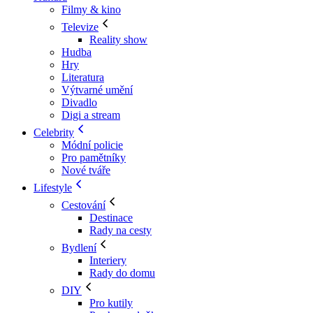
Filmy & kino
Televize
Reality show
Hudba
Hry
Literatura
Výtvarné umění
Divadlo
Digi a stream
Celebrity
Módní policie
Pro pamětníky
Nové tváře
Lifestyle
Cestování
Destinace
Rady na cesty
Bydlení
Interiery
Rady do domu
DIY
Pro kutily