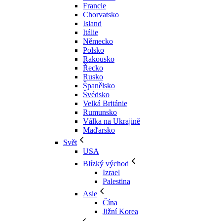
Francie
Chorvatsko
Island
Itálie
Německo
Polsko
Rakousko
Řecko
Rusko
Španělsko
Švédsko
Velká Británie
Rumunsko
Válka na Ukrajině
Maďarsko
Svět
USA
Blízký východ
Izrael
Palestina
Asie
Čína
Jižní Korea