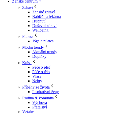
Ženské centrum
Zdraví
Ženské zdraví
Babiččina lékárna
Hubnutí
Duševní zdraví
Wellbeing
Fitness
Jóga a pilates
Módní trendy
Aktuální trendy
Doplňky
Krása
Péče o pleť
Péče o tělo
Vlasy
Nehty
Příběhy ze života
Inspirativní ženy
Rodina & komunita
Výchova
Přátelství
Vztahy