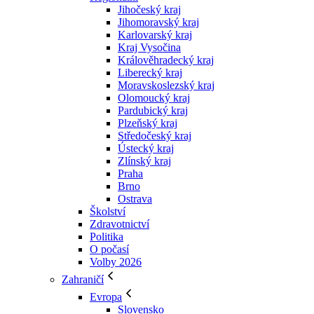
Jihočeský kraj
Jihomoravský kraj
Karlovarský kraj
Kraj Vysočina
Králověhradecký kraj
Liberecký kraj
Moravskoslezský kraj
Olomoucký kraj
Pardubický kraj
Plzeňský kraj
Středočeský kraj
Ústecký kraj
Zlínský kraj
Praha
Brno
Ostrava
Školství
Zdravotnictví
Politika
O počasí
Volby 2026
Zahraničí
Evropa
Slovensko