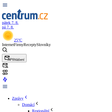
pátek 7. 8.
pá 7. 8.
25°C
Internet
Firmy
Recepty
Slovníky
Přihlášení
Zprávy
Domácí
Regionální