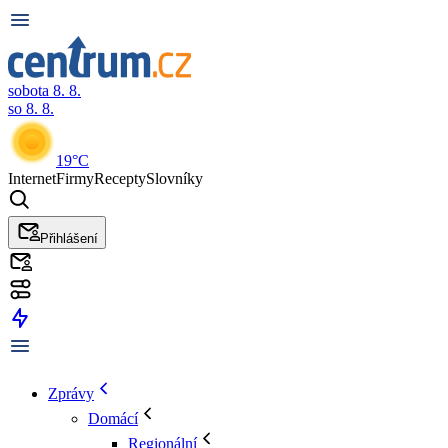
sobota 8. 8.
so 8. 8.
19°C
Internet
Firmy
Recepty
Slovníky
Přihlášení
Zprávy
Domácí
Regionální