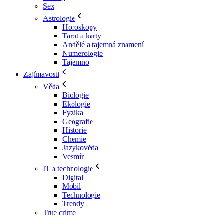
Sex
Astrologie
Horoskopy
Tarot a karty
Andělé a tajemná znamení
Numerologie
Tajemno
Zajímavosti
Věda
Biologie
Ekologie
Fyzika
Geografie
Historie
Chemie
Jazykověda
Vesmír
IT a technologie
Digital
Mobil
Technologie
Trendy
True crime