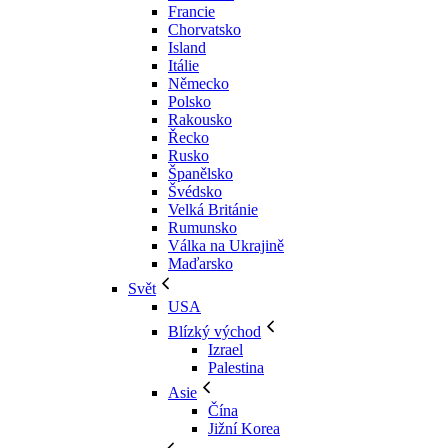
Francie
Chorvatsko
Island
Itálie
Německo
Polsko
Rakousko
Řecko
Rusko
Španělsko
Švédsko
Velká Británie
Rumunsko
Válka na Ukrajině
Maďarsko
Svět
USA
Blízký východ
Izrael
Palestina
Asie
Čína
Jižní Korea