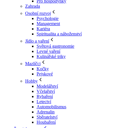
Pro hospodyňky
Zahrada
Osobní rozvoj
Psychologie
Management
Kariéra
Spiritualita a náboženství
Jídlo a vaření
Světová gastronomie
Levné vaření
Kulinářské triky
Mazlíčci
Kočky
Pejskové
Hobby
Modelářství
Včelařství
Rybaření
Letectví
Automobilismus
Adrenalin
Sběratelství
Houbaření