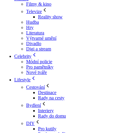
Filmy & kino
Televize
Reality show
Hudba
Hry
Literatura
Výtvarné umění
Divadlo
Digi a stream
Celebrity
Módní policie
Pro pamětníky
Nové tváře
Lifestyle
Cestování
Destinace
Rady na cesty
Bydlení
Interiery
Rady do domu
DIY
Pro kutily