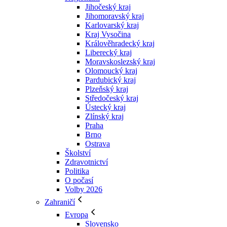
Jihočeský kraj
Jihomoravský kraj
Karlovarský kraj
Kraj Vysočina
Králověhradecký kraj
Liberecký kraj
Moravskoslezský kraj
Olomoucký kraj
Pardubický kraj
Plzeňský kraj
Středočeský kraj
Ústecký kraj
Zlínský kraj
Praha
Brno
Ostrava
Školství
Zdravotnictví
Politika
O počasí
Volby 2026
Zahraničí
Evropa
Slovensko