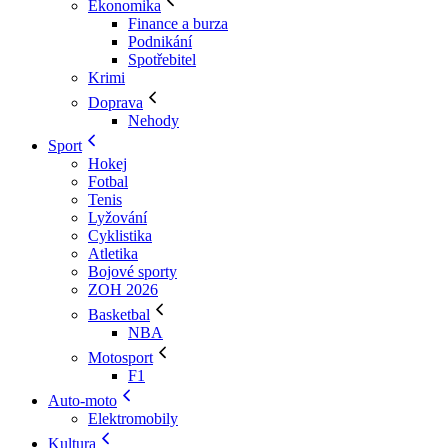
Ekonomika
Finance a burza
Podnikání
Spotřebitel
Krimi
Doprava
Nehody
Sport
Hokej
Fotbal
Tenis
Lyžování
Cyklistika
Atletika
Bojové sporty
ZOH 2026
Basketbal
NBA
Motosport
F1
Auto-moto
Elektromobily
Kultura