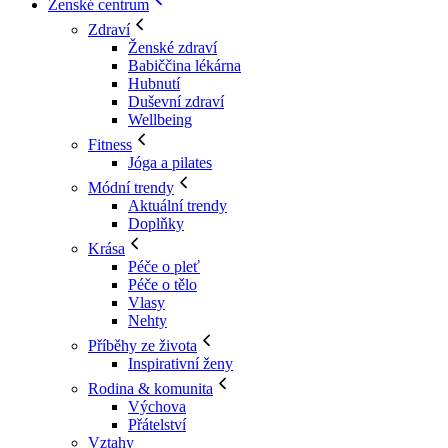
Ženské centrum
Zdraví
Ženské zdraví
Babiččina lékárna
Hubnutí
Duševní zdraví
Wellbeing
Fitness
Jóga a pilates
Módní trendy
Aktuální trendy
Doplňky
Krása
Péče o pleť
Péče o tělo
Vlasy
Nehty
Příběhy ze života
Inspirativní ženy
Rodina & komunita
Výchova
Přátelství
Vztahy