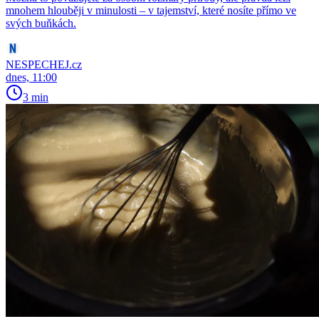
mnohem hlouběji v minulosti – v tajemství, které nosíte přímo ve
svých buňkách.
NESPECHEJ.cz
dnes, 11:00
3 min