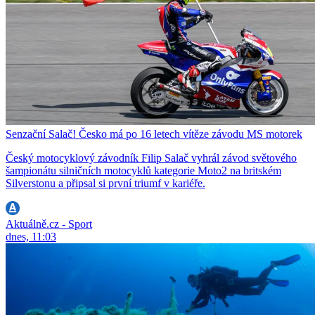
Senzační Salač! Česko má po 16 letech vítěze závodu MS motorek
Český motocyklový závodník Filip Salač vyhrál závod světového
šampionátu silničních motocyklů kategorie Moto2 na britském
Silverstonu a připsal si první triumf v kariéře.
Aktuálně.cz - Sport
dnes, 11:03