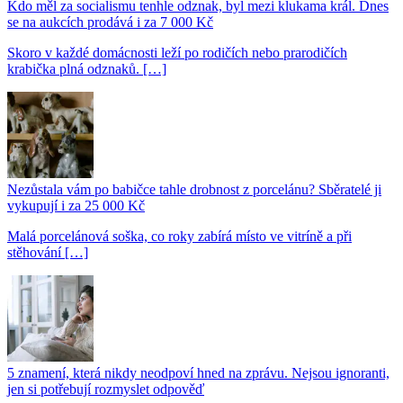
Kdo měl za socialismu tenhle odznak, byl mezi klukama král. Dnes
se na aukcích prodává i za 7 000 Kč
Skoro v každé domácnosti leží po rodičích nebo prarodičích
krabička plná odznaků. […]
Nezůstala vám po babičce tahle drobnost z porcelánu? Sběratelé ji
vykupují i za 25 000 Kč
Malá porcelánová soška, co roky zabírá místo ve vitríně a při
stěhování […]
5 znamení, která nikdy neodpoví hned na zprávu. Nejsou ignoranti,
jen si potřebují rozmyslet odpověď