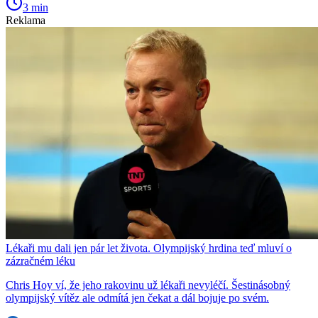
3 min
Reklama
Lékaři mu dali jen pár let života. Olympijský hrdina teď mluví o
zázračném léku
Chris Hoy ví, že jeho rakovinu už lékaři nevyléčí. Šestinásobný
olympijský vítěz ale odmítá jen čekat a dál bojuje po svém.