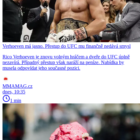
Verhoeven má jasno. Přestup do UFC mu finančně nedává smysl
Rico Verhoeven je znovu volným hráčem a dveře do UFC úplně
nezavírá. Případný přestup však naráží na peníze. Nabídka by
musela odpovídat jeho současné pozici.
MMAMAG.cz
dnes, 10:35
1 min