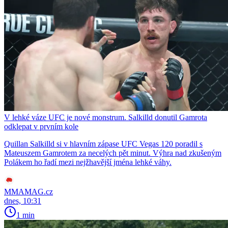
V lehké váze UFC je nové monstrum. Salkilld donutil Gamrota
odklepat v prvním kole
Quillan Salkilld si v hlavním zápase UFC Vegas 120 poradil s
Mateuszem Gamrotem za necelých pět minut. Výhra nad zkušeným
Polákem ho řadí mezi nejžhavější jména lehké váhy.
MMAMAG.cz
dnes, 10:31
1 min