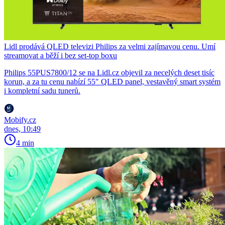
Lidl prodává QLED televizi Philips za velmi zajímavou cenu. Umí
streamovat a běží i bez set-top boxu
Philips 55PUS7800/12 se na Lidl.cz objevil za necelých deset tisíc
korun, a za tu cenu nabízí 55″ QLED panel, vestavěný smart systém
i kompletní sadu tunerů.
Mobify.cz
dnes, 10:49
4 min