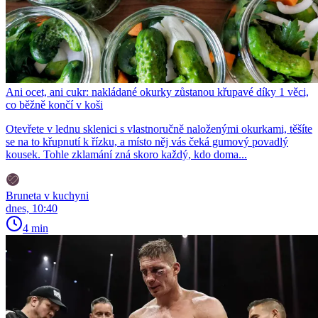
Ani ocet, ani cukr: nakládané okurky zůstanou křupavé díky 1 věci,
co běžně končí v koši
Otevřete v lednu sklenici s vlastnoručně naloženými okurkami, těšíte
se na to křupnutí k řízku, a místo něj vás čeká gumový povadlý
kousek. Tohle zklamání zná skoro každý, kdo doma...
Bruneta v kuchyni
dnes, 10:40
4 min