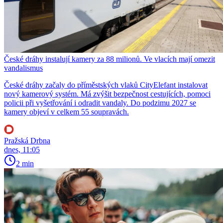
České dráhy instalují kamery za 88 milionů. Ve vlacích mají omezit
vandalismus
České dráhy začaly do příměstských vlaků CityElefant instalovat
nový kamerový systém. Má zvýšit bezpečnost cestujících, pomoci
policii při vyšetřování i odradit vandaly. Do podzimu 2027 se
kamery objeví v celkem 55 soupravách.
Pražská Drbna
dnes, 11:05
2 min