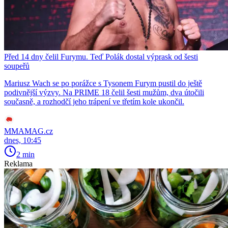
Před 14 dny čelil Furymu. Teď Polák dostal výprask od šesti
soupeřů
Mariusz Wach se po porážce s Tysonem Furym pustil do ještě
podivnější výzvy. Na PRIME 18 čelil šesti mužům, dva útočili
současně, a rozhodčí jeho trápení ve třetím kole ukončil.
MMAMAG.cz
dnes, 10:45
2 min
Reklama