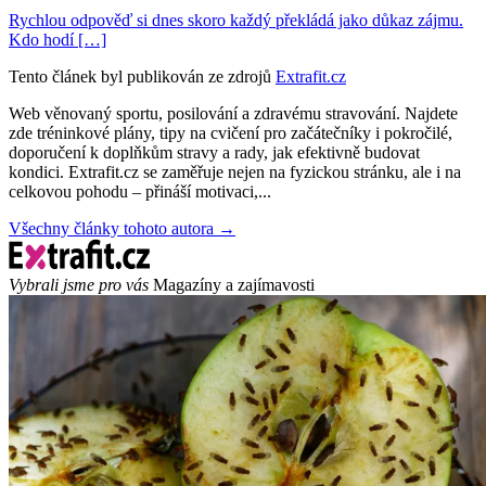
Rychlou odpověď si dnes skoro každý překládá jako důkaz zájmu.
Kdo hodí […]
Tento článek byl publikován ze zdrojů
Extrafit.cz
Web věnovaný sportu, posilování a zdravému stravování. Najdete
zde tréninkové plány, tipy na cvičení pro začátečníky i pokročilé,
doporučení k doplňkům stravy a rady, jak efektivně budovat
kondici. Extrafit.cz se zaměřuje nejen na fyzickou stránku, ale i na
celkovou pohodu – přináší motivaci,...
Všechny články tohoto autora →
Vybrali jsme pro vás
Magazíny a zajímavosti