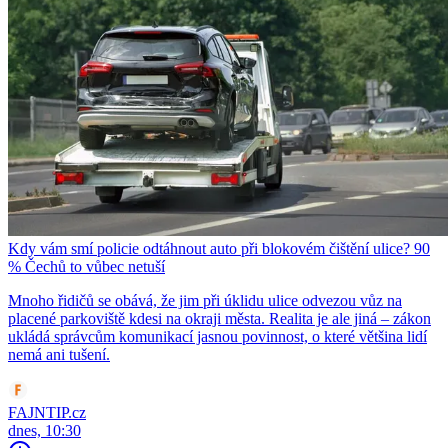
Kdy vám smí policie odtáhnout auto při blokovém čištění ulice? 90
% Čechů to vůbec netuší
Mnoho řidičů se obává, že jim při úklidu ulice odvezou vůz na
placené parkoviště kdesi na okraji města. Realita je ale jiná – zákon
ukládá správcům komunikací jasnou povinnost, o které většina lidí
nemá ani tušení.
FAJNTIP.cz
dnes, 10:30