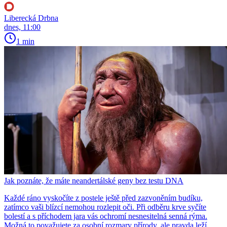
Liberecká Drbna
dnes, 11:00
1 min
Jak poznáte, že máte neandertálské geny bez testu DNA
Každé ráno vyskočíte z postele ještě před zazvoněním budíku,
zatímco vaši blízcí nemohou rozlepit oči. Při odběru krve syčíte
bolestí a s příchodem jara vás ochromí nesnesitelná senná rýma.
Možná to považujete za osobní rozmary přírody, ale pravda leží