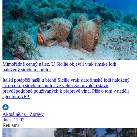
Mimořádně cenný nález. U Sicílie objevili vrak římské lodi
naložený stovkami amfor
Italští potápěči našli u břehů Sicílie vrak starořímské lodi naložený
až po okraj stovkami amfor ve velmi zachovalém stavu,
pravděpodobně používaných k přepravě vína. Píše o tom v neděli
agentura AFP.
Aktuálně.cz - Zprávy
dnes, 11:02
Reklama