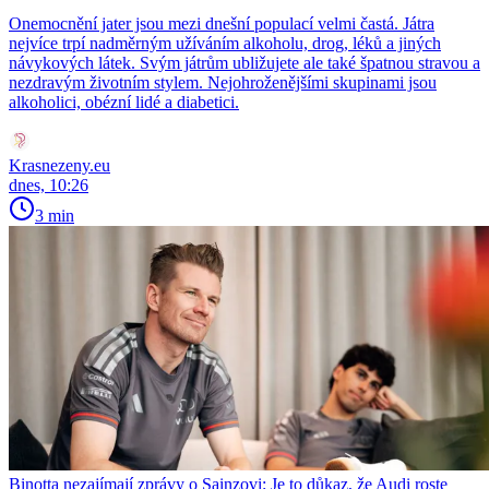
Onemocnění jater jsou mezi dnešní populací velmi častá. Játra
nejvíce trpí nadměrným užíváním alkoholu, drog, léků a jiných
návykových látek. Svým játrům ubližujete ale také špatnou stravou a
nezdravým životním stylem. Nejohroženějšími skupinami jsou
alkoholici, obézní lidé a diabetici.
Krasnezeny.eu
dnes, 10:26
3 min
Binotta nezajímají zprávy o Sainzovi: Je to důkaz, že Audi roste