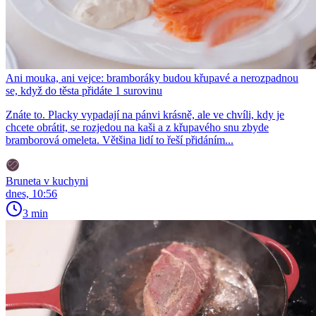
Ani mouka, ani vejce: bramboráky budou křupavé a nerozpadnou
se, když do těsta přidáte 1 surovinu
Znáte to. Placky vypadají na pánvi krásně, ale ve chvíli, kdy je
chcete obrátit, se rozjedou na kaši a z křupavého snu zbyde
bramborová omeleta. Většina lidí to řeší přidáním...
Bruneta v kuchyni
dnes, 10:56
3 min