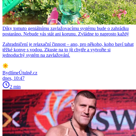
Díky tomuto geniálnímu zavlažovacímu systému bude o zahrádku
postaráno. Nebude vás stát ani korunu. Zvládne to naprosto každý
Zahradničení je relaxační činnost – ano, pro někoho, koho baví tahat
těžké konve s vodou. Zkuste na to jít chytře a vytvořte si
jednoduchý systém na zavlažování.
BydlímeÚtulně.cz
dnes, 10:47
2 min