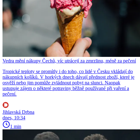
Vedra mění nákupy Čechů, víc utrácejí za zmrzlinu, méně za pečení
Tropické teploty se promítly i do toho, co lidé v Česku vkládají do
nákupních košíků. V horkých dnech dávají přednost zboží, které je
osvěží nebo jim pomůže zvládnout pobyt na slunci. Naopak
ustupuje zájem o některé potraviny běžně používané při vaření a
pečení.
Jihlavská Drbna
dnes, 10:34
1 min