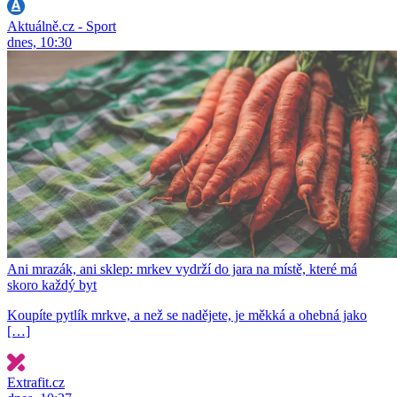
Aktuálně.cz - Sport
dnes, 10:30
Ani mrazák, ani sklep: mrkev vydrží do jara na místě, které má
skoro každý byt
Koupíte pytlík mrkve, a než se nadějete, je měkká a ohebná jako
[…]
Extrafit.cz