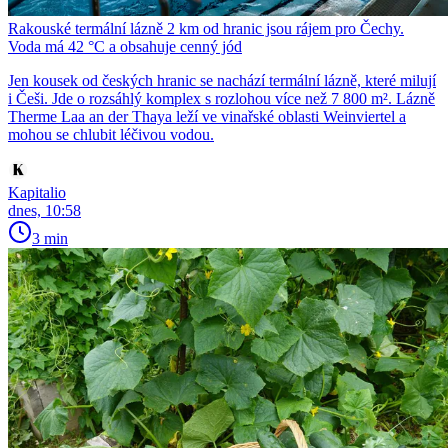
Rakouské termální lázně 2 km od hranic jsou rájem pro Čechy.
Voda má 42 °C a obsahuje cenný jód
Jen kousek od českých hranic se nachází termální lázně, které milují
i Češi. Jde o rozsáhlý komplex s rozlohou více než 7 800 m². Lázně
Therme Laa an der Thaya leží ve vinařské oblasti Weinviertel a
mohou se chlubit léčivou vodou.
Kapitalio
dnes, 10:58
3 min