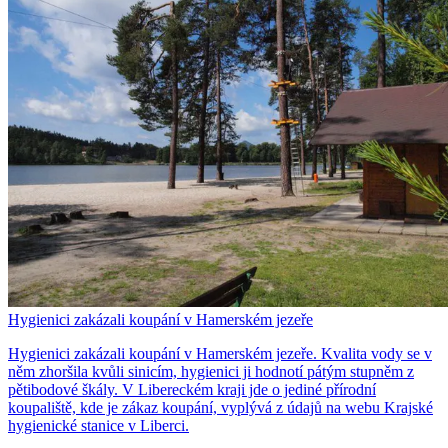
Hygienici zakázali koupání v Hamerském jezeře
Hygienici zakázali koupání v Hamerském jezeře. Kvalita vody se v
něm zhoršila kvůli sinicím, hygienici ji hodnotí pátým stupněm z
pětibodové škály. V Libereckém kraji jde o jediné přírodní
koupaliště, kde je zákaz koupání, vyplývá z údajů na webu Krajské
hygienické stanice v Liberci.