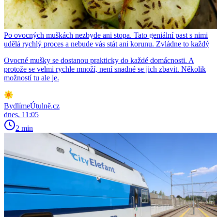
Po ovocných muškách nezbyde ani stopa. Tato geniální past s nimi
udělá rychlý proces a nebude vás stát ani korunu. Zvládne to každý
Ovocné mušky se dostanou prakticky do každé domácnosti. A
protože se velmi rychle množí, není snadné se jich zbavit. Několik
možností tu ale je.
BydlímeÚtulně.cz
dnes, 11:05
2 min