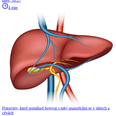
dnes, 10:27
4 min
Potraviny, které pomáhají bojovat s tuky usazujícími se v játrech a
cévách