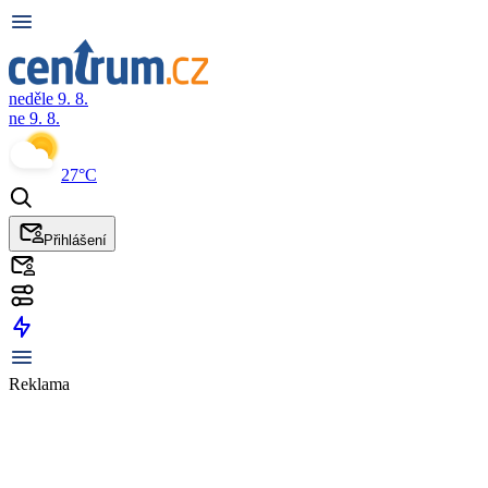
neděle 9. 8.
ne 9. 8.
27°C
Přihlášení
Reklama