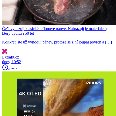
Češi vyhazují klasické teflonové pánve. Nahrazují je materiálem,
který vydrží i 50 let
Kolikrát jste už vyhodili pánev, protože se z ní loupal povrch a […]
Extrafit.cz
dnes, 10:52
4 min