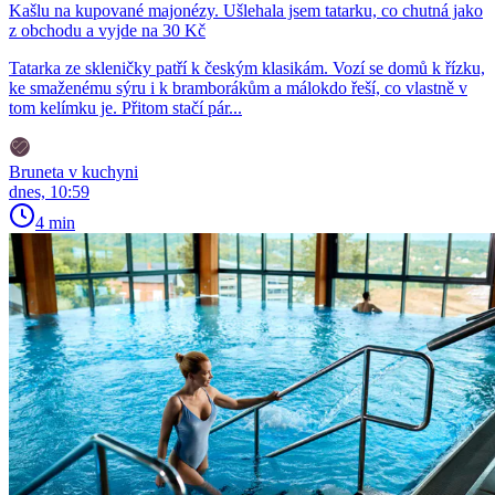
Kašlu na kupované majonézy. Ušlehala jsem tatarku, co chutná jako
z obchodu a vyjde na 30 Kč
Tatarka ze skleničky patří k českým klasikám. Vozí se domů k řízku,
ke smaženému sýru i k bramborákům a málokdo řeší, co vlastně v
tom kelímku je. Přitom stačí pár...
Bruneta v kuchyni
dnes, 10:59
4 min