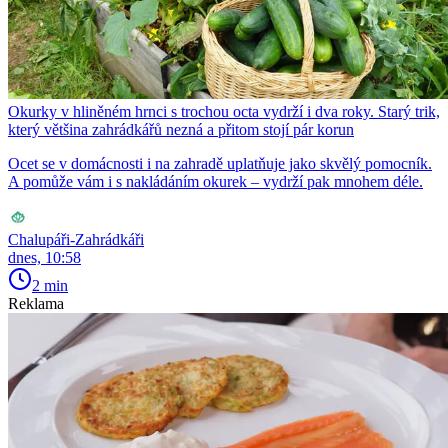
Okurky v hliněném hrnci s trochou octa vydrží i dva roky. Starý trik,
který většina zahrádkářů nezná a přitom stojí pár korun
Ocet se v domácnosti i na zahradě uplatňuje jako skvělý pomocník.
A pomůže vám i s nakládáním okurek – vydrží pak mnohem déle.
Chalupáři-Zahrádkáři
dnes, 10:58
2 min
Reklama