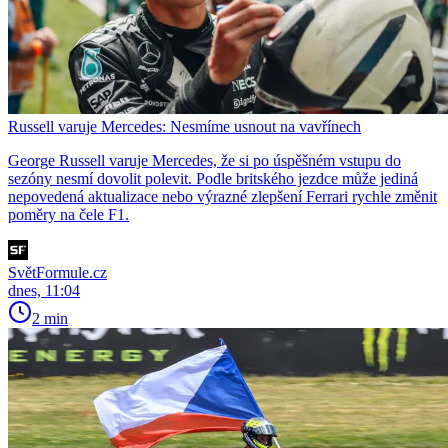
Russell varuje Mercedes: Nesmíme usnout na vavřínech
George Russell varuje Mercedes, že si po úspěšném vstupu do
sezóny nesmí dovolit polevit. Podle britského jezdce může jediná
nepovedená aktualizace nebo výrazné zlepšení Ferrari rychle změnit
poměry na čele F1.
SvětFormule.cz
dnes, 11:04
2 min