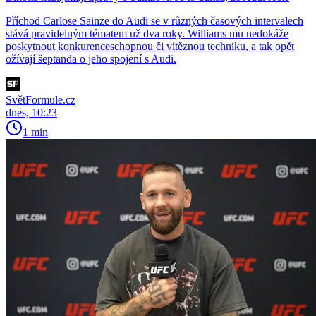
Příchod Carlose Sainze do Audi se v různých časových intervalech
stává pravidelným tématem už dva roky. Williams mu nedokáže
poskytnout konkurenceschopnou či vítěznou techniku, a tak opět
ožívají šeptanda o jeho spojení s Audi.
SvětFormule.cz
dnes, 10:23
1 min