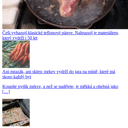
Češi vyhazují klasické teflonové pánve. Nahrazují je materiálem,
který vydrží i 50 let
Ani mrazák, ani sklep: mrkev vydrží do jara na místě, které má
skoro každý byt
Koupíte pytlík mrkve, a než se nadějete, je měkká a ohebná jako
[…]