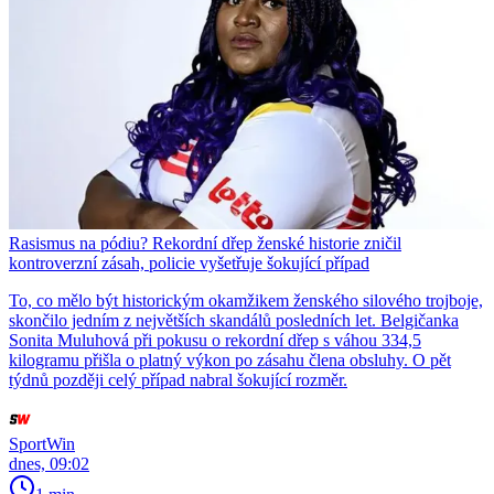
Rasismus na pódiu? Rekordní dřep ženské historie zničil
kontroverzní zásah, policie vyšetřuje šokující případ
To, co mělo být historickým okamžikem ženského silového trojboje,
skončilo jedním z největších skandálů posledních let. Belgičanka
Sonita Muluhová při pokusu o rekordní dřep s váhou 334,5
kilogramu přišla o platný výkon po zásahu člena obsluhy. O pět
týdnů později celý případ nabral šokující rozměr.
SportWin
dnes, 09:02