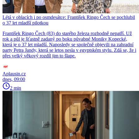
Létá v oblacích i po osmdesátce: František Ringo Čech se pochlubil
o 37 let mladší pilotkou
František Ringo Čech (83) do starého železa rozhodně nepatří. Už
rok a půl je šťastně zadaný po boku půvabné Moniky Kopecké,
která je o 37 let mladší. Naposledy se společně objevili na zahradní
party Petra Jandy, která se letos nesla v egyptském stylu. Zdá se, že i
přes velký věkový rozdíl jim to šlape.
Aplausin.cz
dnes, 09:00
2 min