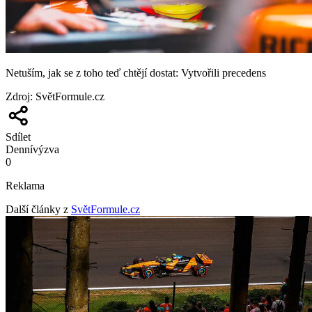
Netuším, jak se z toho teď chtějí dostat: Vytvořili precedens
Zdroj
:
SvětFormule.cz
Sdílet
Denní
výzva
0
Reklama
Další články z
SvětFormule.cz