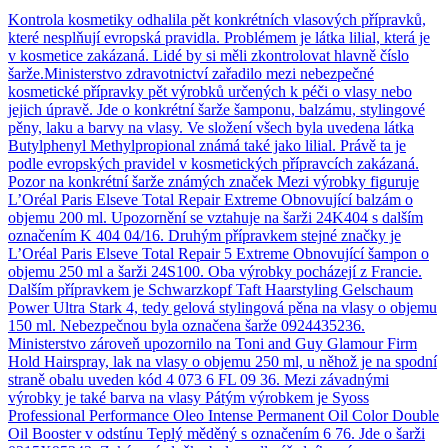
Kontrola kosmetiky odhalila pět konkrétních vlasových přípravků,
které nesplňují evropská pravidla. Problémem je látka lilial, která je
v kosmetice zakázaná. Lidé by si měli zkontrolovat hlavně číslo
šarže.Ministerstvo zdravotnictví zařadilo mezi nebezpečné
kosmetické přípravky pět výrobků určených k péči o vlasy nebo
jejich úpravě. Jde o konkrétní šarže šamponu, balzámu, stylingové
pěny, laku a barvy na vlasy. Ve složení všech byla uvedena látka
Butylphenyl Methylpropional známá také jako lilial. Právě ta je
podle evropských pravidel v kosmetických přípravcích zakázaná.
Pozor na konkrétní šarže známých značek Mezi výrobky figuruje
L’Oréal Paris Elseve Total Repair Extreme Obnovující balzám o
objemu 200 ml. Upozornění se vztahuje na šarži 24K404 s dalším
označením K 404 04/16. Druhým přípravkem stejné značky je
L’Oréal Paris Elseve Total Repair 5 Extreme Obnovující šampon o
objemu 250 ml a šarži 24S100. Oba výrobky pocházejí z Francie.
Dalším přípravkem je Schwarzkopf Taft Haarstyling Gelschaum
Power Ultra Stark 4, tedy gelová stylingová pěna na vlasy o objemu
150 ml. Nebezpečnou byla označena šarže 0924435236.
Ministerstvo zároveň upozornilo na Toni and Guy Glamour Firm
Hold Hairspray, lak na vlasy o objemu 250 ml, u něhož je na spodní
straně obalu uveden kód 4 073 6 FL 09 36. Mezi závadnými
výrobky je také barva na vlasy Pátým výrobkem je Syoss
Professional Performance Oleo Intense Permanent Oil Color Double
Oil Booster v odstínu Teplý měděný s označením 6 76. Jde o šarži