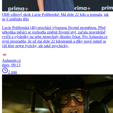
Obří váhový skok Lucie Polišenské: Má dole 22 kilo a popsala, jak
se jí změnilo tělo
Lucie Polišenská (40) prochází výraznou životní proměnou. Před
několika měsíci se rozhodla změnit životní styl, začala pravidelně
cvičit a výsledky na sebe nenechaly dlouho čekat. Pro Aplausin.cz
nyní prozradila, že už má dole 22 kilogramů a díky nové rutině se
cítí lépe nejen fyzicky, ale také psychicky.
Aplausin.cz
dnes, 09:13
2 min