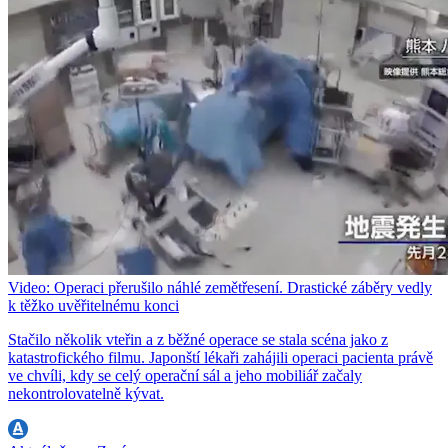
Video: Operaci přerušilo náhlé zemětřesení. Drastické záběry vedly
k těžko uvěřitelnému konci
Stačilo několik vteřin a z běžné operace se stala scéna jako z
katastrofického filmu. Japonští lékaři zahájili operaci pacienta právě
ve chvíli, kdy se celý operační sál a jeho mobiliář začaly
nekontrolovatelně kývat.