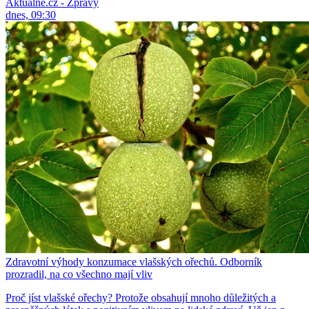
Aktuálně.cz - Zprávy
dnes, 09:30
Zdravotní výhody konzumace vlašských ořechů. Odborník
prozradil, na co všechno mají vliv
Proč jíst vlašské ořechy? Protože obsahují mnoho důležitých a