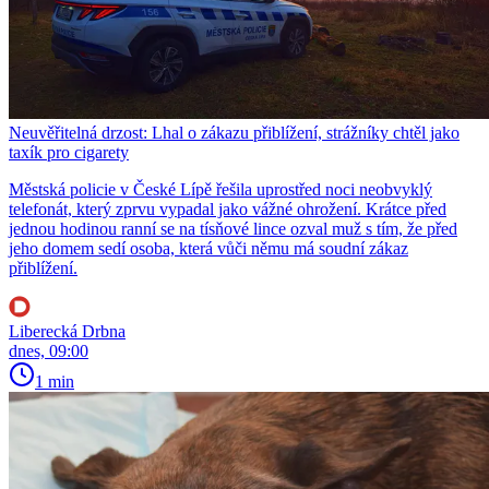
Neuvěřitelná drzost: Lhal o zákazu přiblížení, strážníky chtěl jako
taxík pro cigarety
Městská policie v České Lípě řešila uprostřed noci neobvyklý
telefonát, který zprvu vypadal jako vážné ohrožení. Krátce před
jednou hodinou ranní se na tísňové lince ozval muž s tím, že před
jeho domem sedí osoba, která vůči němu má soudní zákaz
přiblížení.
Liberecká Drbna
dnes, 09:00
1 min