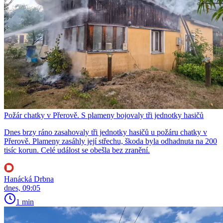
Požár chatky v Přerově. S plameny bojovaly tři jednotky hasičů
Dnes brzy ráno zasahovaly tři jednotky hasičů u požáru chatky v
Přerově. Plameny zasáhly její střechu, škoda byla odhadnuta na 200
tisíc korun. Celé událost se obešla bez zranění.
Hanácká Drbna
dnes, 09:05
1 min