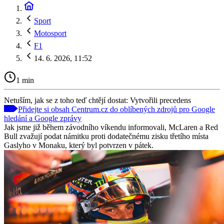
Sport
Motosport
F1
14. 6. 2026, 11:52
1 min
Netuším, jak se z toho teď chtějí dostat: Vytvořili precedens
Přidejte si obsah Centrum.cz do oblíbených zdrojů pro Google
hledání a Google zprávy
Jak jsme již během závodního víkendu informovali, McLaren a Red
Bull zvažují podat námitku proti dodatečnému zisku třetího místa
Gaslyho v Monaku, který byl potvrzen v pátek.