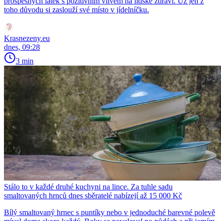
prospěšných látek s pozitivním vlivem na lidské zdraví. Už jen z
toho důvodu si zaslouží své místo v jídelníčku.
Krasnezeny.eu
dnes, 09:28
3 min
Stálo to v každé druhé kuchyni na lince. Za tuhle sadu
smaltovaných hrnců dnes sběratelé nabízejí až 15 000 Kč
Bílý smaltovaný hrnec s puntíky nebo v jednoduché barevné polevě