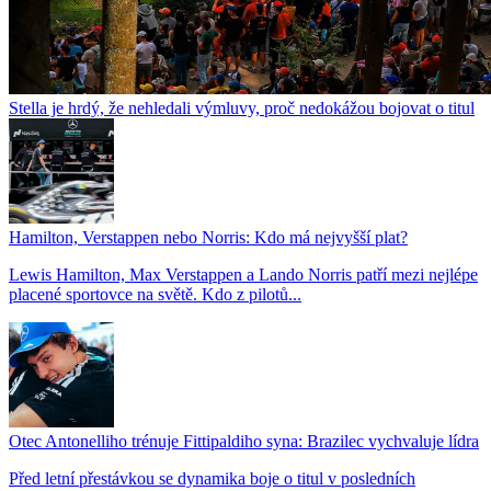
Stella je hrdý, že nehledali výmluvy, proč nedokážou bojovat o titul
Hamilton, Verstappen nebo Norris: Kdo má nejvyšší plat?
Lewis Hamilton, Max Verstappen a Lando Norris patří mezi nejlépe
placené sportovce na světě. Kdo z pilotů...
Otec Antonelliho trénuje Fittipaldiho syna: Brazilec vychvaluje lídra
Před letní přestávkou se dynamika boje o titul v posledních