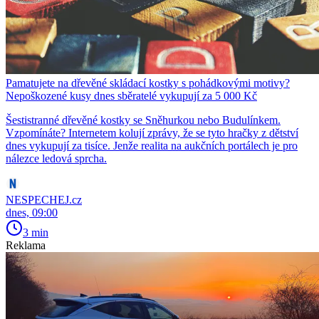
Pamatujete na dřevěné skládací kostky s pohádkovými motivy?
Nepoškozené kusy dnes sběratelé vykupují za 5 000 Kč
Šestistranné dřevěné kostky se Sněhurkou nebo Budulínkem.
Vzpomínáte? Internetem kolují zprávy, že se tyto hračky z dětství
dnes vykupují za tisíce. Jenže realita na aukčních portálech je pro
nálezce ledová sprcha.
NESPECHEJ.cz
dnes, 09:00
3 min
Reklama