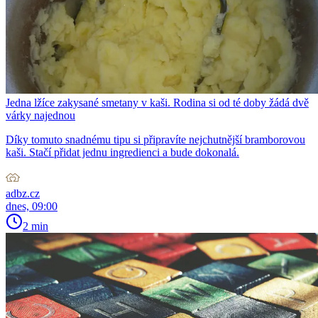
Jedna lžíce zakysané smetany v kaši. Rodina si od té doby žádá dvě
várky najednou
Díky tomuto snadnému tipu si připravíte nejchutnější bramborovou
kaši. Stačí přidat jednu ingredienci a bude dokonalá.
adbz.cz
dnes, 09:00
2 min