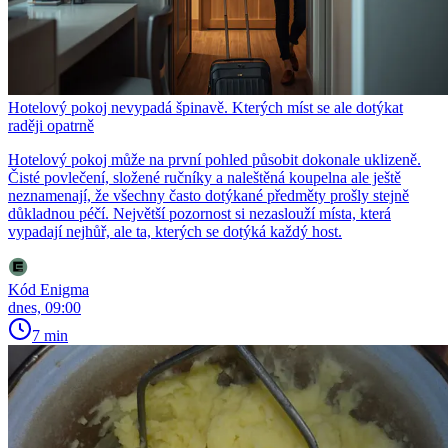
Hotelový pokoj nevypadá špinavě. Kterých míst se ale dotýkat
raději opatrně
Hotelový pokoj může na první pohled působit dokonale uklizeně.
Čisté povlečení, složené ručníky a naleštěná koupelna ale ještě
neznamenají, že všechny často dotýkané předměty prošly stejně
důkladnou péčí. Největší pozornost si nezaslouží místa, která
vypadají nejhůř, ale ta, kterých se dotýká každý host.
Kód Enigma
dnes, 09:00
7 min