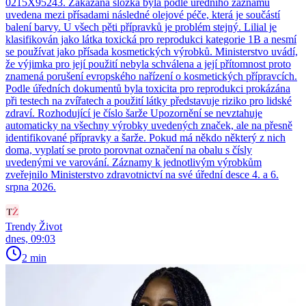
0215X95243. Zakázaná složka byla podle úředního záznamu
uvedena mezi přísadami následné olejové péče, která je součástí
balení barvy. U všech pěti přípravků je problém stejný. Lilial je
klasifikován jako látka toxická pro reprodukci kategorie 1B a nesmí
se používat jako přísada kosmetických výrobků. Ministerstvo uvádí,
že výjimka pro její použití nebyla schválena a její přítomnost proto
znamená porušení evropského nařízení o kosmetických přípravcích.
Podle úředních dokumentů byla toxicita pro reprodukci prokázána
při testech na zvířatech a použití látky představuje riziko pro lidské
zdraví. Rozhodující je číslo šarže Upozornění se nevztahuje
automaticky na všechny výrobky uvedených značek, ale na přesně
identifikované přípravky a šarže. Pokud má někdo některý z nich
doma, vyplatí se proto porovnat označení na obalu s čísly
uvedenými ve varování. Záznamy k jednotlivým výrobkům
zveřejnilo Ministerstvo zdravotnictví na své úřední desce 4. a 6.
srpna 2026.
Trendy Život
dnes, 09:03
2 min