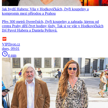
Jak bydlí Habera: Vila v Hodkovičkách, čtyři koupelny a
kompromis mezi přírodou a Prahou
Přes 300 metrů čtverečních, čtyři koupelny a zahrada, kterou od
centra Prahy dělí čtvrt hodiny jízdy. Tak si ve vile v Hodkovičkách
žijí Pavol Habera a Daniela Peštová.
VIPživot.cz
dnes, 09:01
4 min