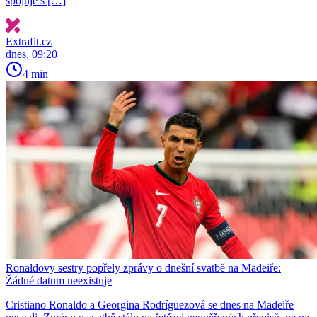
spojuje s […]
Extrafit.cz
dnes, 09:20
4 min
Ronaldovy sestry popřely zprávy o dnešní svatbě na Madeiře:
Žádné datum neexistuje
Cristiano Ronaldo a Georgina Rodríguezová se dnes na Madeiře