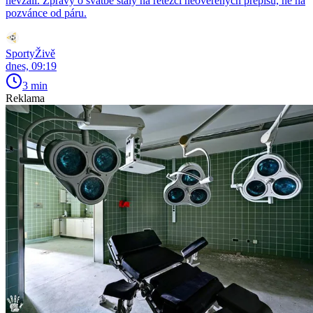
nevzali. Zprávy o svatbě stály na řetězci neověřených přepisů, ne na
pozvánce od páru.
SportyŽivě
dnes, 09:19
3 min
Reklama