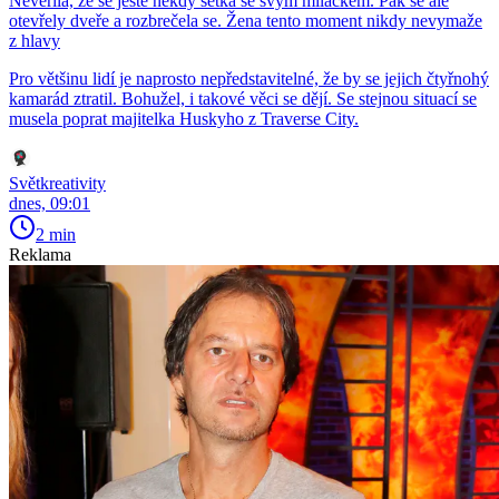
Nevěřila, že se ještě někdy setká se svým miláčkem. Pak se ale
otevřely dveře a rozbrečela se. Žena tento moment nikdy nevymaže
z hlavy
Pro většinu lidí je naprosto nepředstavitelné, že by se jejich čtyřnohý
kamarád ztratil. Bohužel, i takové věci se dějí. Se stejnou situací se
musela poprat majitelka Huskyho z Traverse City.
Světkreativity
dnes, 09:01
2 min
Reklama