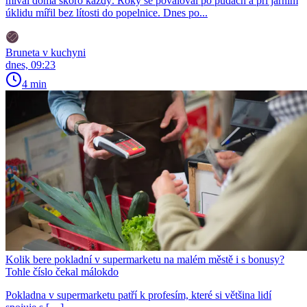
míval doma skoro každý. Roky se povaloval po půdách a při jarním
úklidu mířil bez lítosti do popelnice. Dnes po...
Bruneta v kuchyni
dnes, 09:23
4 min
Kolik bere pokladní v supermarketu na malém městě i s bonusy?
Tohle číslo čekal málokdo
Pokladna v supermarketu patří k profesím, které si většina lidí