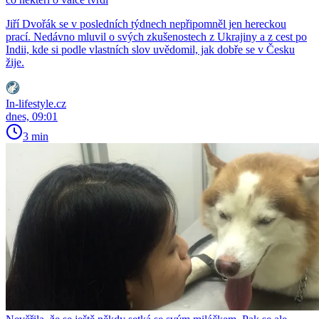
Jiří Dvořák se v posledních týdnech nepřipomněl jen hereckou
prací. Nedávno mluvil o svých zkušenostech z Ukrajiny a z cest po
Indii, kde si podle vlastních slov uvědomil, jak dobře se v Česku
žije.
In-lifestyle.cz
dnes, 09:01
3 min