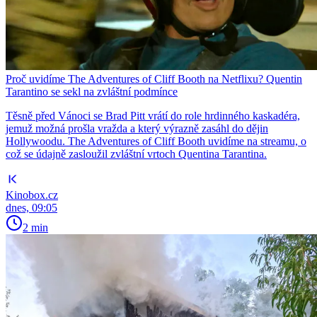
Proč uvidíme The Adventures of Cliff Booth na Netflixu? Quentin
Tarantino se sekl na zvláštní podmínce
Těsně před Vánoci se Brad Pitt vrátí do role hrdinného kaskadéra,
jemuž možná prošla vražda a který výrazně zasáhl do dějin
Hollywoodu. The Adventures of Cliff Booth uvidíme na streamu, o
což se údajně zasloužil zvláštní vrtoch Quentina Tarantina.
Kinobox.cz
dnes, 09:05
2 min