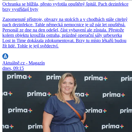
Ochranka se blížila, přesto vyfotila opuštěný špitál. Pach dezinfekce
brzy vystřídají byty
Zapomenuté přístroje, obvazy na stolcích a v chodbách stále citelný
pach dezinfekce. Tahle německá nemocnice je už pár let opuštěná.
Personál ze dne na den odešel, část vybavení ale zůstala. Přestože
kolem objektu kroužila ostraha, prázdné operační sály urbexerka
Lost in Time dokázala zdokumentovat. Brzy tu místo lékařů budou
žít lidé. Tohle je její svědectví.
Aktuálně.cz - Magazín
dnes, 09:15