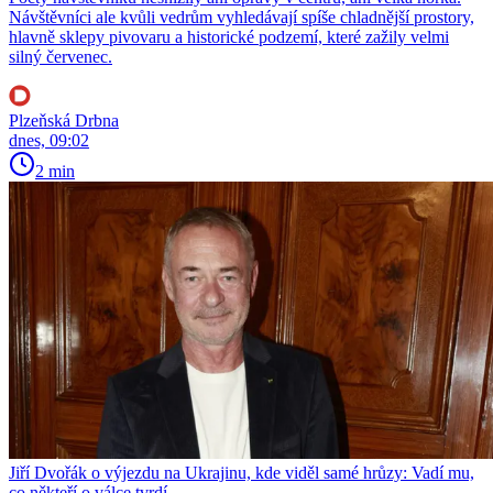
Návštěvníci ale kvůli vedrům vyhledávají spíše chladnější prostory,
hlavně sklepy pivovaru a historické podzemí, které zažily velmi
silný červenec.
Plzeňská Drbna
dnes, 09:02
2 min
Jiří Dvořák o výjezdu na Ukrajinu, kde viděl samé hrůzy: Vadí mu,
co někteří o válce tvrdí