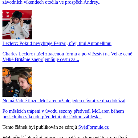
závodních víkendech otočila ve prospěch Andrey...
Leclerc: Pokud nevyhraje Ferrari, přeji titul Antonellimu
Charles Leclerc našel ztracenou formu a po vítězství na Velké ceně
Velké Británie znepříjemňuje cestu za...
Nemá žádné iluze: McLaren už ale jeden návrat ze dna dokázal
Po měsících trápení v úvodu sezony předvedl McLaren během
posledního víkendu před letní přestávkou záblesk...
Tento článek byl publikován ze zdrojů
SvětFormule.cz
Web přináší aktuální informace, analýzy a komentáře z prostředí