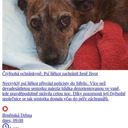
Čtyřnohá ochránkyně. Psí štěkot zachránil ženě život
Nezvyklý psí štěkot přivolal policisty do Střelic. Více než
devadesátiletou seniorku nalezla hlídka dezorientovanou ve vaně,
kde pravděpodobně strávila celou noc. Díky pozornosti její čtyřnohé
společnice se tak seniorka dostala včas do péče záchranářů.
Brněnská Drbna
dnes, 09:00