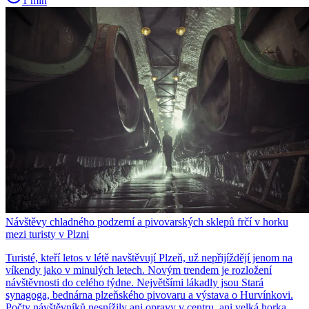
1 min
Návštěvy chladného podzemí a pivovarských sklepů frčí v horku
mezi turisty v Plzni
Turisté, kteří letos v létě navštěvují Plzeň, už nepřijíždějí jenom na
víkendy jako v minulých letech. Novým trendem je rozložení
návštěvnosti do celého týdne. Největšími lákadly jsou Stará
synagoga, bednárna plzeňského pivovaru a výstava o Hurvínkovi.
Počty návštěvníků nesnížily ani opravy v centru, ani velká horka.