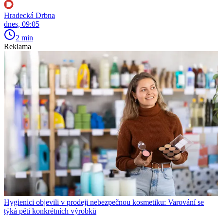
Hradecká Drbna
dnes, 09:05
2 min
Reklama
Hygienici objevili v prodeji nebezpečnou kosmetiku: Varování se
týká pěti konkrétních výrobků