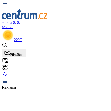
sobota 8. 8.
so 8. 8.
22°C
Přihlášení
Reklama