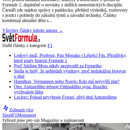
Formule 1, doplněné o novinky z dalších motoristických disciplín.
Čtenáři zde najdou zprávy z paddocku, přehled výsledků, rozhovory
s jezdci i pohledy do zákulisí týmů a závodní techniky. Články
kombinují aktuální dění s...
Všechny články tohoto autora →
Další články z kategorie
F1
Ledový muž, Profesor, Pan Monako i Létající Fin. Přezdívky,
které psaly historii Formule 1
Proč Stirling Moss nikdy nezávodil za Ferrariho
Stella je hrdý, že nehledali výmluvy, proč nedokážou bojovat
o titul
Hamilton, Verstappen nebo Norris: Kdo má nejvyšší plat?
Otec Antonelliho trénuje Fittipaldiho syna: Brazilec
vychvaluje lídra
Leclerc: Pokud nevyhraje Ferrari, přeji titul Antonellimu
Zobrazit více
Sport
F1
Motosport
Vybrali jsme pro vás
Magazíny a zajímavosti