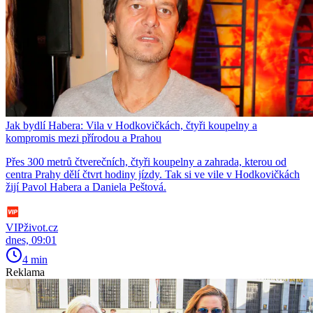
Jak bydlí Habera: Vila v Hodkovičkách, čtyři koupelny a
kompromis mezi přírodou a Prahou
Přes 300 metrů čtverečních, čtyři koupelny a zahrada, kterou od
centra Prahy dělí čtvrt hodiny jízdy. Tak si ve vile v Hodkovičkách
žijí Pavol Habera a Daniela Peštová.
VIPživot.cz
dnes, 09:01
4 min
Reklama