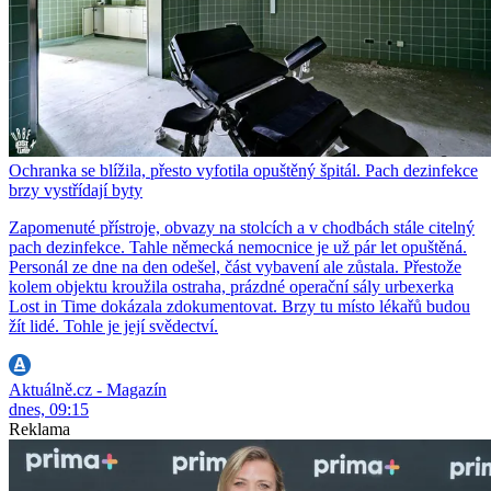
Ochranka se blížila, přesto vyfotila opuštěný špitál. Pach dezinfekce
brzy vystřídají byty
Zapomenuté přístroje, obvazy na stolcích a v chodbách stále citelný
pach dezinfekce. Tahle německá nemocnice je už pár let opuštěná.
Personál ze dne na den odešel, část vybavení ale zůstala. Přestože
kolem objektu kroužila ostraha, prázdné operační sály urbexerka
Lost in Time dokázala zdokumentovat. Brzy tu místo lékařů budou
žít lidé. Tohle je její svědectví.
Aktuálně.cz - Magazín
dnes, 09:15
Reklama