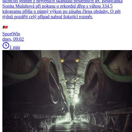
skončilo jedním z největších skandálů posledních let. Belgičanka
Sonita Muluhová při pokusu o rekordní dřep s váhou 334,5
kilogramu přišla o platný výkon po zásahu člena obsluhy. O pět
týdnů později celý případ nabral šokující rozměr.
SportWin
dnes, 09:02
1 min