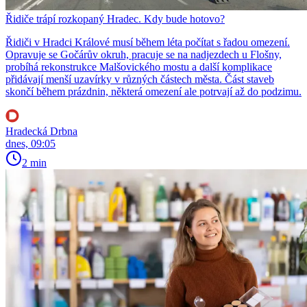
Řidiče trápí rozkopaný Hradec. Kdy bude hotovo?
Řidiči v Hradci Králové musí během léta počítat s řadou omezení.
Opravuje se Gočárův okruh, pracuje se na nadjezdech u Flošny,
probíhá rekonstrukce Malšovického mostu a další komplikace
přidávají menší uzavírky v různých částech města. Část staveb
skončí během prázdnin, některá omezení ale potrvají až do podzimu.
Hradecká Drbna
dnes, 09:05
2 min