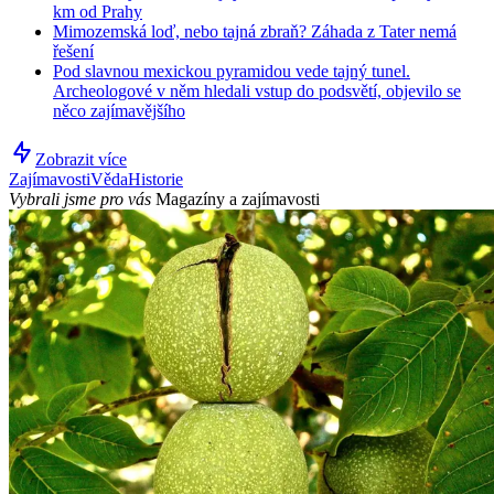
km od Prahy
Mimozemská loď, nebo tajná zbraň? Záhada z Tater nemá
řešení
Pod slavnou mexickou pyramidou vede tajný tunel.
Archeologové v něm hledali vstup do podsvětí, objevilo se
něco zajímavějšího
Zobrazit více
Zajímavosti
Věda
Historie
Vybrali jsme pro vás
Magazíny a zajímavosti