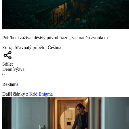
Pohřbeni zaživa: děsivý původ fráze „zachráněn zvonkem“
Zdroj
:
Šťavnatý příběh - Čeština
Sdílet
Denní
výzva
0
Reklama
Další články z
Kód Enigma