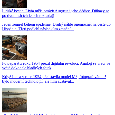
Lidské bestie: Livia měla otrávit Augusta i jeho dědice. Důkazy se
po dvou tisících letech rozpadají
Jeden zemřel během epidemie. Druhý náhle onemocněl na cestě do
Hispánie. Třetí podlehl následkům zranění...
Fotoaparát z roku 1954 přežil digitální revoluci. Analog se vrací ve
světě dokonale hladkých fotek
Když Leica v roce 1954 představila model M3, fotografování už
bylo moderní technologií, ale film zůstával...