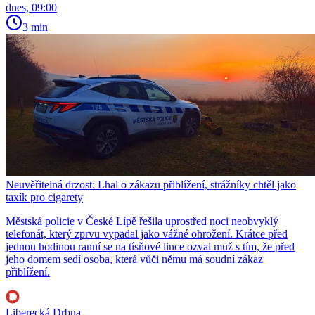
dnes, 09:00
3 min
Neuvěřitelná drzost: Lhal o zákazu přiblížení, strážníky chtěl jako
taxík pro cigarety
Městská policie v České Lípě řešila uprostřed noci neobvyklý
telefonát, který zprvu vypadal jako vážné ohrožení. Krátce před
jednou hodinou ranní se na tísňové lince ozval muž s tím, že před
jeho domem sedí osoba, která vůči němu má soudní zákaz
přiblížení.
Liberecká Drbna