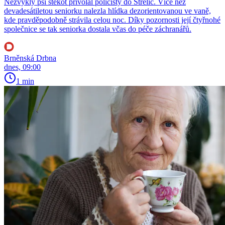
Nezvyklý psí štěkot přivolal policisty do Střelic. Více než
devadesátiletou seniorku nalezla hlídka dezorientovanou ve vaně,
kde pravděpodobně strávila celou noc. Díky pozornosti její čtyřnohé
společnice se tak seniorka dostala včas do péče záchranářů.
Brněnská Drbna
dnes, 09:00
1 min