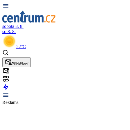
sobota 8. 8.
so 8. 8.
22°C
Přihlášení
Reklama