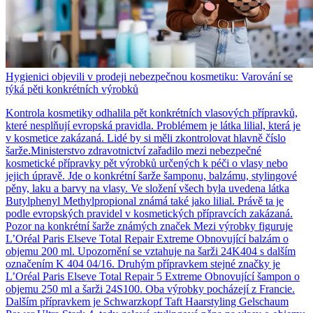
Hygienici objevili v prodeji nebezpečnou kosmetiku: Varování se
týká pěti konkrétních výrobků
Kontrola kosmetiky odhalila pět konkrétních vlasových přípravků,
které nesplňují evropská pravidla. Problémem je látka lilial, která je
v kosmetice zakázaná. Lidé by si měli zkontrolovat hlavně číslo
šarže.Ministerstvo zdravotnictví zařadilo mezi nebezpečné
kosmetické přípravky pět výrobků určených k péči o vlasy nebo
jejich úpravě. Jde o konkrétní šarže šamponu, balzámu, stylingové
pěny, laku a barvy na vlasy. Ve složení všech byla uvedena látka
Butylphenyl Methylpropional známá také jako lilial. Právě ta je
podle evropských pravidel v kosmetických přípravcích zakázaná.
Pozor na konkrétní šarže známých značek Mezi výrobky figuruje
L’Oréal Paris Elseve Total Repair Extreme Obnovující balzám o
objemu 200 ml. Upozornění se vztahuje na šarži 24K404 s dalším
označením K 404 04/16. Druhým přípravkem stejné značky je
L’Oréal Paris Elseve Total Repair 5 Extreme Obnovující šampon o
objemu 250 ml a šarži 24S100. Oba výrobky pocházejí z Francie.
Dalším přípravkem je Schwarzkopf Taft Haarstyling Gelschaum