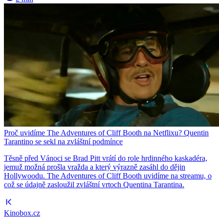
Proč uvidíme The Adventures of Cliff Booth na Netflixu? Quentin
Tarantino se sekl na zvláštní podmínce
Těsně před Vánoci se Brad Pitt vrátí do role hrdinného kaskadéra,
jemuž možná prošla vražda a který výrazně zasáhl do dějin
Hollywoodu. The Adventures of Cliff Booth uvidíme na streamu, o
což se údajně zasloužil zvláštní vrtoch Quentina Tarantina.
Kinobox.cz