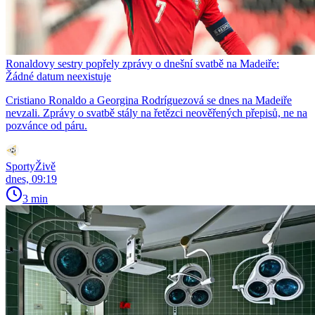
Ronaldovy sestry popřely zprávy o dnešní svatbě na Madeiře:
Žádné datum neexistuje
Cristiano Ronaldo a Georgina Rodríguezová se dnes na Madeiře
nevzali. Zprávy o svatbě stály na řetězci neověřených přepisů, ne na
pozvánce od páru.
SportyŽivě
dnes, 09:19
3 min