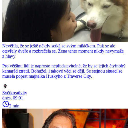
Nevěřila, že se ještě někdy setká se svým miláčkem. Pak se ale
otevřely dveře a rozbrečela se. Žena tento moment nikdy nevymaže
z hlavy
Pro většinu lidí je naprosto nepředstavitelné, že by se jejich čtyřnohý
kamarád ztratil. Bohužel, i takové věci se dějí. Se stejnou situací se
musela poprat majitelka Huskyho z Traverse City.
Světkreativity
dnes, 09:01
2 min