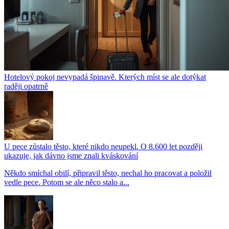
Hotelový pokoj nevypadá špinavě. Kterých míst se ale dotýkat
raději opatrně
U pece zůstalo těsto, které nikdo neupekl. O 8.600 let později
ukazuje, jak dávno jsme znali kváskování
Někdo smíchal obilí, připravil těsto, nechal ho pracovat a položil
vedle pece. Potom se ale něco stalo a...