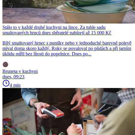
Stálo to v každé druhé kuchyni na lince. Za tuhle sadu
smaltovaných hrnců dnes sběratelé nabízejí až 15 000 Kč
Bílý smaltovaný hrnec s puntíky nebo v jednoduché barevné polevě
míval doma skoro každý. Roky se povaloval po půdách a při jarním
úklidu mířil bez lítosti do popelnice. Dnes po...
Bruneta v kuchyni
dnes, 09:23
4 min