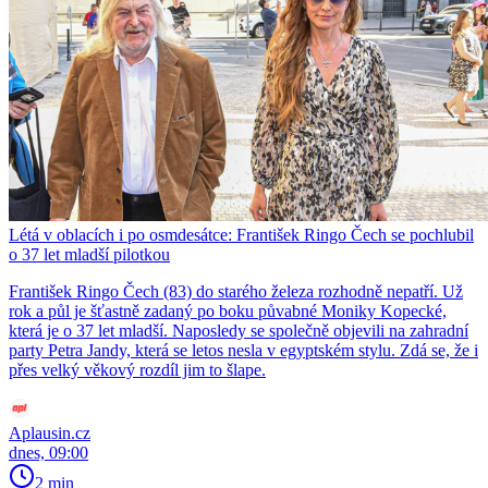
Létá v oblacích i po osmdesátce: František Ringo Čech se pochlubil
o 37 let mladší pilotkou
František Ringo Čech (83) do starého železa rozhodně nepatří. Už
rok a půl je šťastně zadaný po boku půvabné Moniky Kopecké,
která je o 37 let mladší. Naposledy se společně objevili na zahradní
party Petra Jandy, která se letos nesla v egyptském stylu. Zdá se, že i
přes velký věkový rozdíl jim to šlape.
Aplausin.cz
dnes, 09:00
2 min