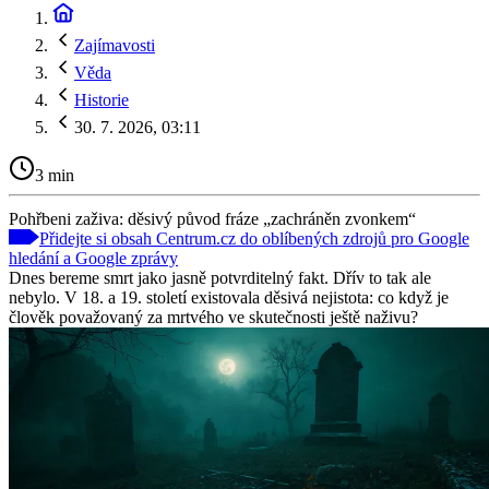
Zajímavosti
Věda
Historie
30. 7. 2026, 03:11
3 min
Pohřbeni zaživa: děsivý původ fráze „zachráněn zvonkem“
Přidejte si obsah Centrum.cz do oblíbených zdrojů pro Google
hledání a Google zprávy
Dnes bereme smrt jako jasně potvrditelný fakt. Dřív to tak ale
nebylo. V 18. a 19. století existovala děsivá nejistota: co když je
člověk považovaný za mrtvého ve skutečnosti ještě naživu?