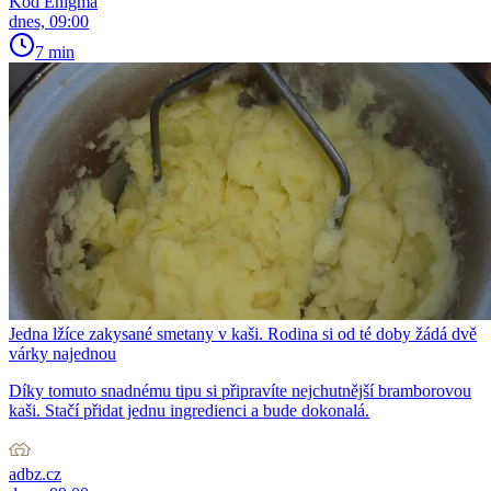
Kód Enigma
dnes, 09:00
7 min
Jedna lžíce zakysané smetany v kaši. Rodina si od té doby žádá dvě
várky najednou
Díky tomuto snadnému tipu si připravíte nejchutnější bramborovou
kaši. Stačí přidat jednu ingredienci a bude dokonalá.
adbz.cz