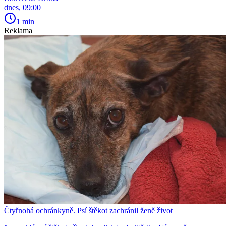
dnes, 09:00
1 min
Reklama
Čtyřnohá ochránkyně. Psí štěkot zachránil ženě život