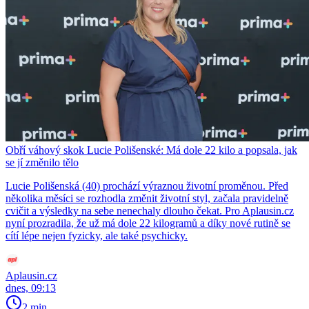
Obří váhový skok Lucie Polišenské: Má dole 22 kilo a popsala, jak
se jí změnilo tělo
Lucie Polišenská (40) prochází výraznou životní proměnou. Před
několika měsíci se rozhodla změnit životní styl, začala pravidelně
cvičit a výsledky na sebe nenechaly dlouho čekat. Pro Aplausin.cz
nyní prozradila, že už má dole 22 kilogramů a díky nové rutině se
cítí lépe nejen fyzicky, ale také psychicky.
Aplausin.cz
dnes, 09:13
2 min