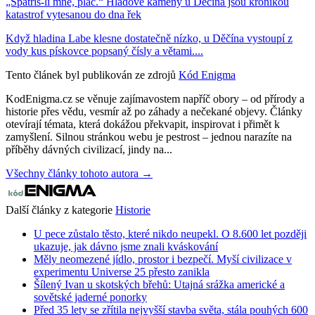
„Spatříš-li mne, plač.“ Hladové kameny u Děčína jsou kronikou
katastrof vytesanou do dna řek
Když hladina Labe klesne dostatečně nízko, u Děčína vystoupí z
vody kus pískovce popsaný čísly a větami....
Tento článek byl publikován ze zdrojů
Kód Enigma
KodEnigma.cz se věnuje zajímavostem napříč obory – od přírody a
historie přes vědu, vesmír až po záhady a nečekané objevy. Články
otevírají témata, která dokážou překvapit, inspirovat i přimět k
zamyšlení. Silnou stránkou webu je pestrost – jednou narazíte na
příběhy dávných civilizací, jindy na...
Všechny články tohoto autora →
Další články z kategorie
Historie
U pece zůstalo těsto, které nikdo neupekl. O 8.600 let později
ukazuje, jak dávno jsme znali kváskování
Měly neomezené jídlo, prostor i bezpečí. Myší civilizace v
experimentu Universe 25 přesto zanikla
Šílený Ivan u skotských břehů: Utajná srážka americké a
sovětské jaderné ponorky
Před 35 lety se zřítila nejvyšší stavba světa, stála pouhých 600