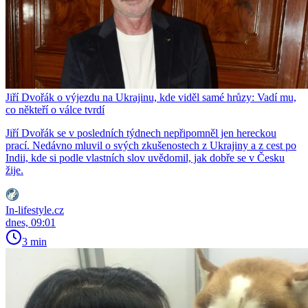
Jiří Dvořák o výjezdu na Ukrajinu, kde viděl samé hrůzy: Vadí mu,
co někteří o válce tvrdí
Jiří Dvořák se v posledních týdnech nepřipomněl jen hereckou
prací. Nedávno mluvil o svých zkušenostech z Ukrajiny a z cest po
Indii, kde si podle vlastních slov uvědomil, jak dobře se v Česku
žije.
In-lifestyle.cz
dnes, 09:01
3 min