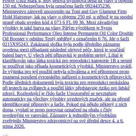
Power Ultra Stark 4, tedy gelová stylingová pěna na vlasy o objemu
150 ml. Nebezpečnou byla označena šarže 0924435236.
Ministerstvo zároveň upozornilo na Toni and Guy Glamour Firm
Hold Hairspray, lak na vlasy o objemu 250 ml, u něhož je na spodní
straně obalu uveden kód 4 073 6 FL 09 36. Mezi závadnými
výrobky je také barva na vlasy Pátým výrobkem je Syoss
Professional Performance Oleo Intense Permanent Oil Color Double
Oil Booster v odstínu Teplý měděný s označením 6 76. Jde o šarži
0215X95243. Zakázaná složka byla podle úředního záznamu
uvedena mezi přísadami následné olejové péče, která je součástí
balení barvy. U všech pěti přípravků je problém stejný. Lilial je
klasifikován jako látka toxická pro reprodukci kategorie 1B a nesmí
se používat jako přísada kosmetických výrobků. Ministerstvo uvádí,
že výjimka pro její použití nebyla schválena a její přítomnost proto
znamená porušení evropského nařízení o kosmetických přípravcích.
Podle úředních dokumentů byla toxicita pro reprodukci prokázána
při testech na zvířatech a použití látky představuje riziko pro lidské
zdraví. Rozhodující je číslo šarže Upozornění se nevztahuje
automaticky na všechny výrobky uvedených značek, ale na přesně
identifikované přípravky a šarže. Pokud má někdo některý z nich
doma, vyplatí se proto porovnat označení na obalu s čísly
uvedenými ve varování. Záznamy k jednotlivým výrobkům
zveřejnilo Ministerstvo zdravotnictví na své úřední desce 4. a 6.
srpna 2026.