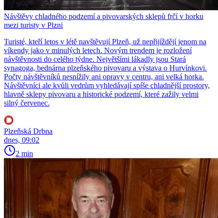
Návštěvy chladného podzemí a pivovarských sklepů frčí v horku
mezi turisty v Plzni
Turisté, kteří letos v létě navštěvují Plzeň, už nepřijíždějí jenom na
víkendy jako v minulých letech. Novým trendem je rozložení
návštěvnosti do celého týdne. Největšími lákadly jsou Stará
synagoga, bednárna plzeňského pivovaru a výstava o Hurvínkovi.
Počty návštěvníků nesnížily ani opravy v centru, ani velká horka.
Návštěvníci ale kvůli vedrům vyhledávají spíše chladnější prostory,
hlavně sklepy pivovaru a historické podzemí, které zažily velmi
silný červenec.
Plzeňská Drbna
dnes, 09:02
2 min