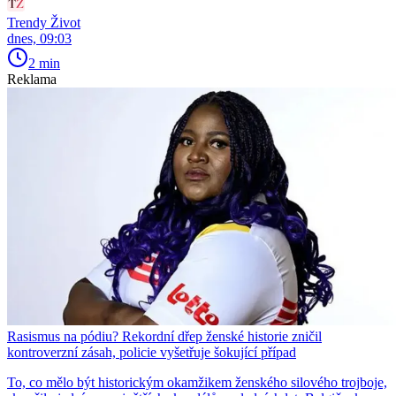
Trendy Život
dnes, 09:03
2 min
Reklama
Rasismus na pódiu? Rekordní dřep ženské historie zničil
kontroverzní zásah, policie vyšetřuje šokující případ
To, co mělo být historickým okamžikem ženského silového trojboje,