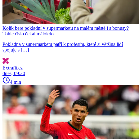
Kolik bere pokladní v supermarketu na malém městě i s bonusy?
Tohle číslo čekal málokdo
Pokladna v supermarketu patří k profesím, které si většina lidí
spojuje s […]
Extrafit.cz
dnes, 09:20
4 min