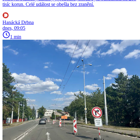
tisíc korun. Celé událost se obešla bez zranění.
Hanácká Drbna
dnes, 09:05
1 min