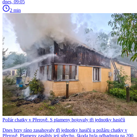
dnes, 09:05
2 min
Požár chatky v Přerově. S plameny bojovaly tři jednotky hasičů
Dnes brzy ráno zasahovaly tři jednotky hasičů u požáru chatky v
Přerově. Plameny zasáhly její střechu, škoda byla odhadnuta na 200