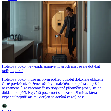
Hotelový pokoj nevypadá špinavě. Kterých míst se ale dotýkat
raději opatrně
Hotelový pokoj může na první pohled působit dokonale uklizeně.
Čisté povlečení, složené ručníky a naleštěná koupelna ale ještě
neznamenají, že všechny často dotýkané předměty prošly stejně
důkladnou péčí. Největší pozornost si nezaslouží místa, která
vypadají nejhůř, ale ta, kterých se dotýká každý host.