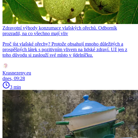
Zdravotní výhody konzumace vlašských ořechů. Odborník
prozradil, na co všechno mají vliv
Proč jíst vlašské ořechy? Protože obsahují mnoho důležitých a
prospěšných látek s pozitivním vlivem na lidské zdraví. Už jen z
toho důvodu si zaslouží své místo v jídelníčku.
Krasnezeny.eu
dnes, 09:28
3 min