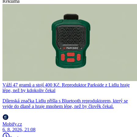
Reklama
Váží 47 gramů a stojí 400 Kč. Reproduktor Parkside z Lidlu hraje
lépe, než by kdokoliv čekal
Dílenská značka Lidlu přišla s Bluetooth reproduktorem, který se
vejde do dlaně a hraje mnohem lépe, než by člověk čekal.
Mobify.cz
6. 8. 2026, 21:08