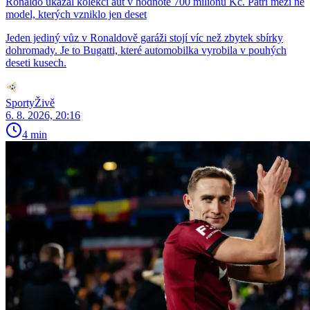
Ronaldo ukázal kolekci aut v hodnotě 700 milionů Kč. Patří mezi ně
model, kterých vzniklo jen deset
Jeden jediný vůz v Ronaldově garáži stojí víc než zbytek sbírky
dohromady. Je to Bugatti, které automobilka vyrobila v pouhých
deseti kusech.
SportyŽivě
6. 8. 2026, 20:16
4 min