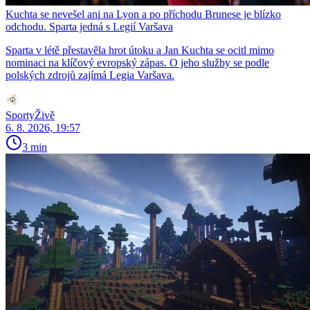
Kuchta se nevešel ani na Lyon a po příchodu Brunese je blízko
odchodu. Sparta jedná s Legií Varšava
Sparta v létě přestavěla hrot útoku a Jan Kuchta se ocitl mimo
nominaci na klíčový evropský zápas. O jeho služby se podle
polských zdrojů zajímá Legia Varšava.
SportyŽivě
6. 8. 2026, 19:57
3 min