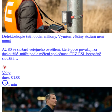
Defektoskopie šetří obcím miliony. Výměna většiny stožárů není
nutná
Až 80 % stožárů veřejného osvětlení, které obce považují za
dosloužilé, může podle měření společnosti ČEZ ESL bezpečně
sloužit i…
Volty
dnes, 01:00
1 min