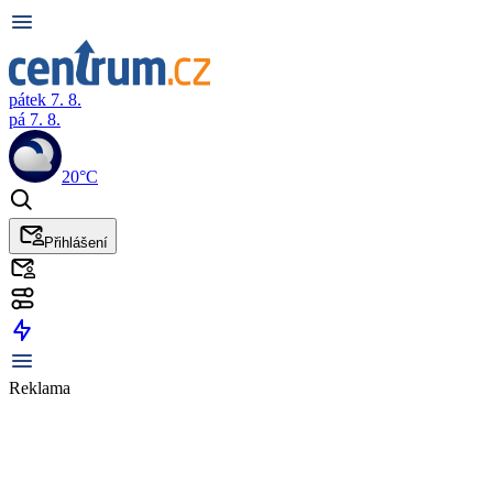
pátek 7. 8.
pá 7. 8.
20°C
Přihlášení
Reklama