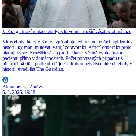
V Kongu hrozí mutace eboly, zdravotníci rozšíří zásah proti nákaze
Virus eboly, který v Kongu způsobuje jednu z nejhorších epidemií v
historii, by mohl mutovat, varují zdravotníci. Afričtí odborníci proto
plánují výrazně rozšířit zásah proti nákaze, včetně vyhledávání
pacientů přímo v domácnostech. Počet potvrzených případů už
překročil 4000 a podle úřadů jde o druhou největší epidemii eboly v
historii, uvedl list The Guardian.
Aktuálně.cz - Zprávy
6. 8. 2026, 19:38