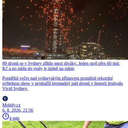
89 dronů se v Sydney zřítilo mezi diváky. Jeden stojí přes 60 tisíc
Kč a po pádu do vody je úplně na odpis
Pondělní večer nad sydneyským přístavem proměnil rekordní
světelnou show v nejdražší hromadný pád dronů v historii festivalu
Vivid Sydney.
Mobify.cz
6. 8. 2026, 21:56
4 min