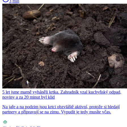
3 min
5 let jsme marně vyháněli krtka. Zahradník vzal kuchyňský odpad,
noviny a za 20 minut byl klid
Na jaře a na podzim jsou krtci obzvláště aktivní, protože si hledají
partnery a připravují se na zimu. Vypudit je tedy musíte včas.