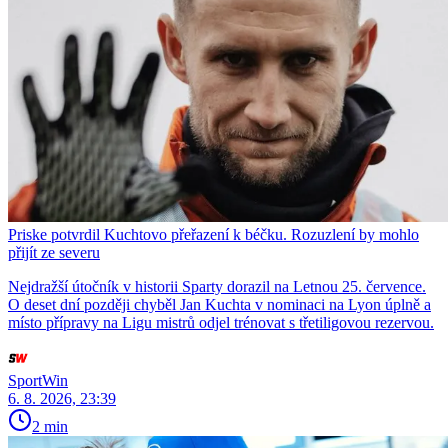
Priske potvrdil Kuchtovo přeřazení k béčku. Rozuzlení by mohlo
přijít ze severu
Nejdražší útočník v historii Sparty dorazil na Letnou 25. července.
O deset dní později chyběl Jan Kuchta v nominaci na Lyon úplně a
místo přípravy na Ligu mistrů odjel trénovat s třetiligovou rezervou.
SportWin
6. 8. 2026, 23:39
2 min