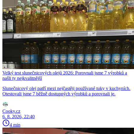
Velký test slunečnicových olejů 2026: Porovnali jsme 7 výrobků a
našli ty nejkvalitnější
Slunečnicový olej patří mezi nejčastěji používané tuky v kuchyních.
Otestovali jsme 7 běžně dostupných výrobků a porovnali je.
Cooky.cz
6. 8. 2026, 22:40
4 min