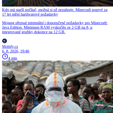
Kdo má starší počítač, možná si už nezahraje. Minecraft poprvé za
17 let mění hardwarové požadavky
Mojang přepsal minimální i doporučené požadavky pro Minecraft:
Java Edition. Minimum RAM vyskočilo ze 2 GB na 8, u
integrované grafiky dokonce na 12 GB.
Mobify.cz
6. 8. 2026, 19:46
4 min