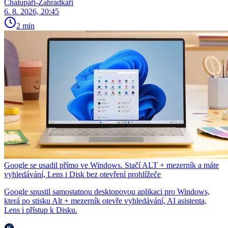
Chalupáři-Zahrádkáři
6. 8. 2026, 20:45
2 min
Google se usadil přímo ve Windows. Stačí ALT + mezerník a máte
vyhledávání, Lens i Disk bez otevření prohlížeče
Google spustil samostatnou desktopovou aplikaci pro Windows,
která po stisku Alt + mezerník otevře vyhledávání, AI asistenta,
Lens i přístup k Disku.