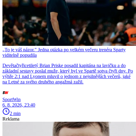
„To je váš názor." Jedna otázka po velkém večeru trenéra Sparty
viditelně popudila
Devětačtyřicetiletý Brian Priske posadil kapitána na lavičku a do
základní sestavy poslal muže, který byl ve Spartě sotva čtyři dny. Po
výhře 2:1 nad Lyonem mluvil o jednom z nejsilnějších večerů, jaké
na Letné za svého druhého angažmá zažil.
SportWin
6. 8. 2026, 23:40
2 min
Reklama