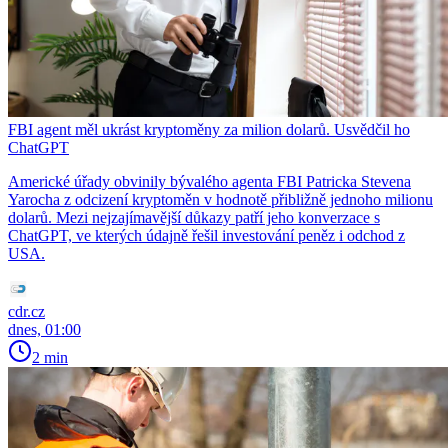
FBI agent měl ukrást kryptoměny za milion dolarů. Usvědčil ho
ChatGPT
Americké úřady obvinily bývalého agenta FBI Patricka Stevena
Yarocha z odcizení kryptoměn v hodnotě přibližně jednoho milionu
dolarů. Mezi nejzajímavější důkazy patří jeho konverzace s
ChatGPT, ve kterých údajně řešil investování peněz i odchod z
USA.
cdr.cz
dnes, 01:00
2 min