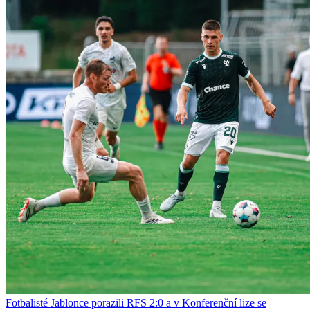
Fotbalisté Jablonce porazili RFS 2:0 a v Konferenční lize se