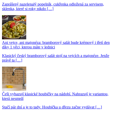
Zaprášený nazelenalý popelník, cukřenka odložená za servisem,
sklenka, které si roky nikdo […]
Ani vejce, ani majonéza: bramborový salát bude krémový i třetí den
díky 1 věci, kterou máte v lednici
Klasický český bramborový salát stojí na vejcích a majonéze. Jenže
právě ta […]
Češi vyhazují klasické houbičky na nádobí. Nahrazují je variantou,
která nesmrdí
Stačí pár dní a je to tady. Houbička u dřezu začne vydávat […]