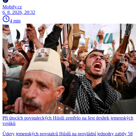
Mobify.cz
6. 8. 2026, 20:32
4 min
Při útocích povstaleckých Húsíů zemřelo na šest desítek jemenských
vojáků
Údery jemenských povstalců Húsíů na provládní jednotky zabily 58