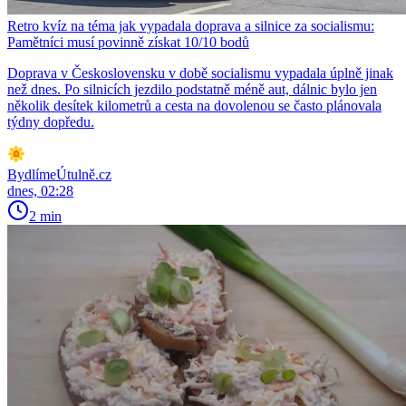
Retro kvíz na téma jak vypadala doprava a silnice za socialismu:
Pamětníci musí povinně získat 10/10 bodů
Doprava v Československu v době socialismu vypadala úplně jinak
než dnes. Po silnicích jezdilo podstatně méně aut, dálnic bylo jen
několik desítek kilometrů a cesta na dovolenou se často plánovala
týdny dopředu.
BydlímeÚtulně.cz
dnes, 02:28
2 min