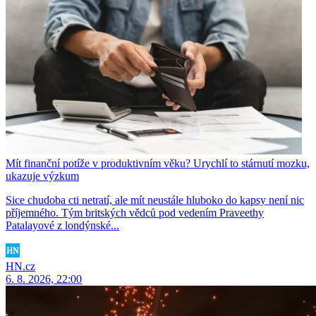
Mít finanční potíže v produktivním věku? Urychlí to stárnutí mozku,
ukazuje výzkum
Sice chudoba cti netratí, ale mít neustále hluboko do kapsy není nic
příjemného. Tým britských vědců pod vedením Praveethy
Patalayové z londýnské...
HN.cz
6. 8. 2026, 22:00