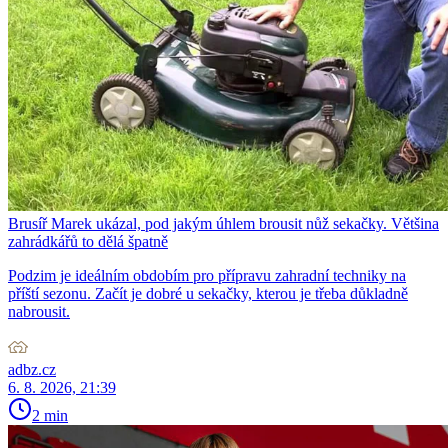
Brusíř Marek ukázal, pod jakým úhlem brousit nůž sekačky. Většina
zahrádkářů to dělá špatně
Podzim je ideálním obdobím pro přípravu zahradní techniky na
příští sezonu. Začít je dobré u sekačky, kterou je třeba důkladně
nabrousit.
adbz.cz
6. 8. 2026, 21:39
2 min