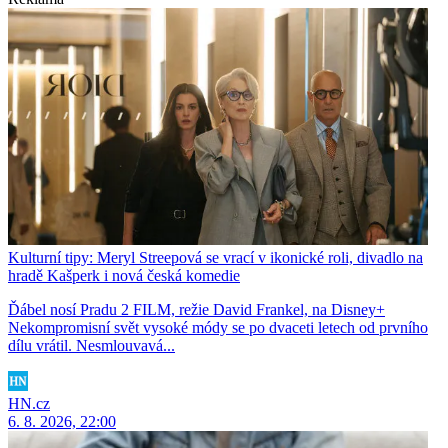
Kulturní tipy: Meryl Streepová se vrací v ikonické roli, divadlo na
hradě Kašperk i nová česká komedie
Ďábel nosí Pradu 2 FILM, režie David Frankel, na Disney+
Nekompromisní svět vysoké módy se po dvaceti letech od prvního
dílu vrátil. Nesmlouvavá...
HN.cz
6. 8. 2026, 22:00