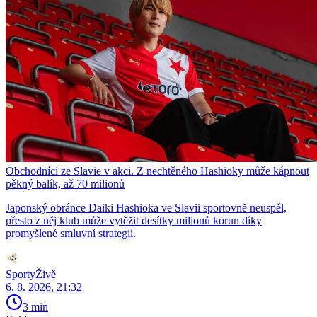
Obchodníci ze Slavie v akci. Z nechtěného Hashioky může kápnout
pěkný balík, až 70 milionů
Japonský obránce Daiki Hashioka ve Slavii sportovně neuspěl,
přesto z něj klub může vytěžit desítky milionů korun díky
promyšlené smluvní strategii.
SportyŽivě
6. 8. 2026, 21:32
3 min