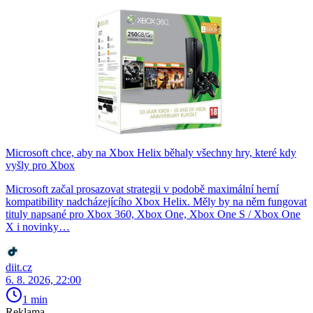
Microsoft chce, aby na Xbox Helix běhaly všechny hry, které kdy
vyšly pro Xbox
Microsoft začal prosazovat strategii v podobě maximální herní
kompatibility nadcházejícího Xbox Helix. Měly by na něm fungovat
tituly napsané pro Xbox 360, Xbox One, Xbox One S / Xbox One
X i novinky…
diit.cz
6. 8. 2026, 22:00
1 min
Reklama