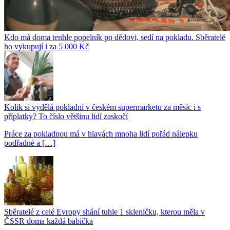
Kdo má doma tenhle popelník po dědovi, sedí na pokladu. Sběratelé
ho vykupují i za 5 000 Kč
Kolik si vydělá pokladní v českém supermarketu za měsíc i s
příplatky? To číslo většinu lidí zaskočí
Práce za pokladnou má v hlavách mnoha lidí pořád nálepku
podřadné a […]
Sběratelé z celé Evropy shání tuhle 1 skleničku, kterou měla v
ČSSR doma každá babička