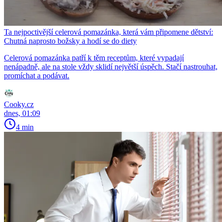
Ta nejpoctivější celerová pomazánka, která vám připomene dětství:
Chutná naprosto božsky a hodí se do diety
Celerová pomazánka patří k těm receptům, které vypadají
nenápadně, ale na stole vždy sklidí největší úspěch. Stačí nastrouhat,
promíchat a podávat.
Cooky.cz
dnes, 01:09
4 min