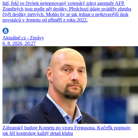
lidí, řekl ve čtvrtek nejmenovaný vojenský zdroj agentuře AFP.
Zraněných jsou podle něj desítky. Předchozí údaje uváděly zhruba
čtyři desítky mrtvých. Mohlo by se tak jednat o nejkrvavější útok
povstalců v Jemenu od příměří z roku 2022.
Aktuálně.cz - Zprávy
6. 8. 2026, 20:27
Zábranský buduje Kometu po vzoru Fergusona. Kučeřík popisuje,
jak šéf kontroluje každý detail klubu