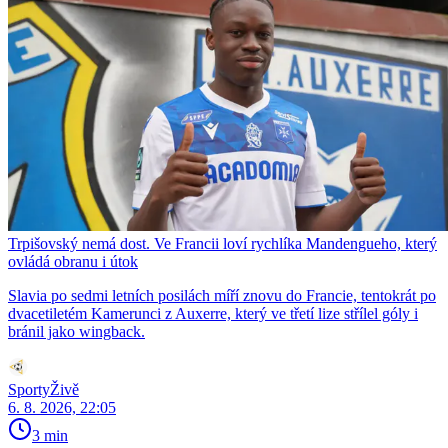
Trpišovský nemá dost. Ve Francii loví rychlíka Mandengueho, který
ovládá obranu i útok
Slavia po sedmi letních posilách míří znovu do Francie, tentokrát po
dvacetiletém Kamerunci z Auxerre, který ve třetí lize střílel góly i
bránil jako wingback.
SportyŽivě
6. 8. 2026, 22:05
3 min