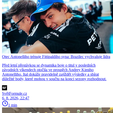
Otec Antonelliho trénuje Fittipaldiho syna: Brazilec vychvaluje lídra
Před letní přestávkou se dynamika boje o titul v posledních
závodních víkendech otočila ve prospěch Andrey Kimiho
Antonelliho. Ital dokáže pravidelně zajíždět výsledky a sbírat
důležité body, které mohou v součtu na konci sezony rozhodnout.
SvětFormule.cz
6. 8. 2026, 22:47
1 min