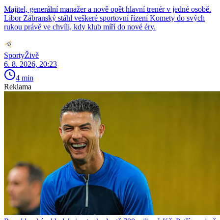
Majitel, generální manažer a nově opět hlavní trenér v jedné osobě.
Libor Zábranský stáhl veškeré sportovní řízení Komety do svých
rukou právě ve chvíli, kdy klub míří do nové éry.
SportyŽivě
6. 8. 2026, 20:23
4 min
Reklama