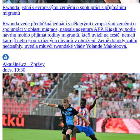
Rwanda jedná s evropskými zeměmi o spolupráci s přijímáním
migrantů
Rwanda vede předběžná jednání s některými evropskými zeměmi o
spolupráci v oblasti migrace, napsala agentura AFP. Kigali by podle
návrhu mohlo přijímat rodiny migrantů, kteří uvízli na cestě, nemají
kam jít nebo jsou z různých důvodů v ohrožení. Země dohody zatím
nedosáhly, uvedla mluvčí rwandské vlády Yolande Makoloová.
Aktuálně.cz - Zprávy
dnes, 19:30