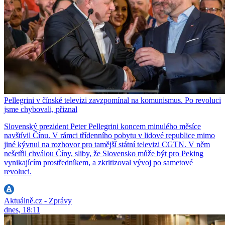
Pellegrini v čínské televizi zavzpomínal na komunismus. Po revoluci
jsme chybovali, přiznal
Slovenský prezident Peter Pellegrini koncem minulého měsíce
navštívil Čínu. V rámci třídenního pobytu v lidové republice mimo
jiné kývnul na rozhovor pro tamější státní televizi CGTN. V něm
nešetřil chválou Číny, sliby, že Slovensko může být pro Peking
vynikajícím prostředníkem, a zkritizoval vývoj po sametové
revoluci.
Aktuálně.cz - Zprávy
dnes, 18:11