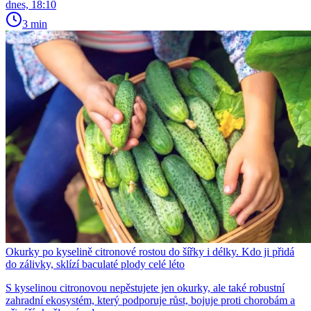
dnes, 18:10
3 min
Okurky po kyselině citronové rostou do šířky i délky. Kdo ji přidá
do zálivky, sklízí baculaté plody celé léto
S kyselinou citronovou nepěstujete jen okurky, ale také robustní
zahradní ekosystém, který podporuje růst, bojuje proti chorobám a