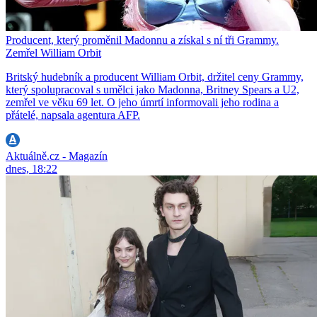
Producent, který proměnil Madonnu a získal s ní tři Grammy.
Zemřel William Orbit
Britský hudebník a producent William Orbit, držitel ceny Grammy,
který spolupracoval s umělci jako Madonna, Britney Spears a U2,
zemřel ve věku 69 let. O jeho úmrtí informovali jeho rodina a
přátelé, napsala agentura AFP.
Aktuálně.cz - Magazín
dnes, 18:22