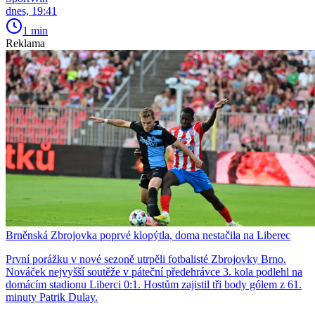
dnes, 19:41
1 min
Reklama
Brněnská Zbrojovka poprvé klopýtla, doma nestačila na Liberec
První porážku v nové sezoně utrpěli fotbalisté Zbrojovky Brno.
Nováček nejvyšší soutěže v páteční předehrávce 3. kola podlehl na
domácím stadionu Liberci 0:1. Hostům zajistil tři body gólem z 61.
minuty Patrik Dulay.