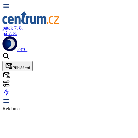
pátek 7. 8.
pá 7. 8.
23°C
Přihlášení
Reklama