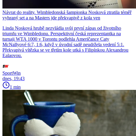
Návrat do reality. Wimbledonská šampionka Nosková ztratila téměř
vyhraný set a na Masters jde překvapivě z kola ven
Linda Nosková hrubě nezvládla svůj první zápas od životního
triumfu ve Wimbledonu. Perspektivní česká reprezentantka na
turnaji WTA 1000 v Torontu podlehla Američance Caty
McNallyové 6:7, 1:6, když v úvodní sadě neudržela vedení 5:1.
Překvapivá vítězka se ve třetím kole utká s Filipínkou Alexandrou
Ealaovou.
SportWin
dnes, 19:43
1 min