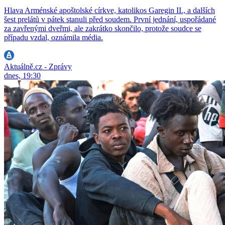
Hlava Arménské apoštolské církve, katolikos Garegin II., a dalších
šest prelátů v pátek stanuli před soudem. První jednání, uspořádané
za zavřenými dveřmi, ale zakrátko skončilo, protože soudce se
případu vzdal, oznámila média.
Aktuálně.cz - Zprávy
dnes, 19:30