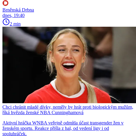
Brněnská Drbna
dnes, 19:40
2 min
Chci chránit mladé dívky, neměly by hrát proti biologickým mužům,
říká hvězda ženské NBA Cunninghamová
Aktivní hráčka WNBA veřejně odmítla účast transgender žen v
ženském sportu. Reakce přišla z hal, od vedení ligy i od
spoluhráček.