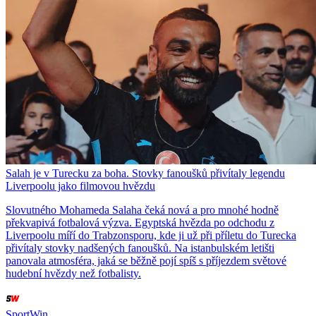
Salah je v Turecku za boha. Stovky fanoušků přivítaly legendu
Liverpoolu jako filmovou hvězdu
Slovutného Mohameda Salaha čeká nová a pro mnohé hodně
překvapivá fotbalová výzva. Egyptská hvězda po odchodu z
Liverpoolu míří do Trabzonsporu, kde ji už při příletu do Turecka
přivítaly stovky nadšených fanoušků. Na istanbulském letišti
panovala atmosféra, jaká se běžně pojí spíš s příjezdem světové
hudební hvězdy než fotbalisty.
SportWin