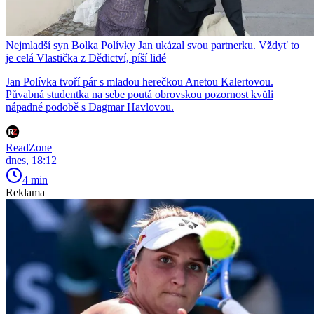
Nejmladší syn Bolka Polívky Jan ukázal svou partnerku. Vždyť to
je celá Vlastička z Dědictví, píší lidé
Jan Polívka tvoří pár s mladou herečkou Anetou Kalertovou.
Půvabná studentka na sebe poutá obrovskou pozornost kvůli
nápadné podobě s Dagmar Havlovou.
ReadZone
dnes, 18:12
4 min
Reklama