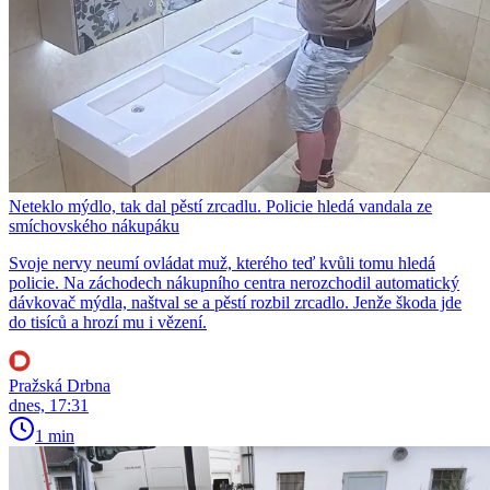
Neteklo mýdlo, tak dal pěstí zrcadlu. Policie hledá vandala ze
smíchovského nákupáku
Svoje nervy neumí ovládat muž, kterého teď kvůli tomu hledá
policie. Na záchodech nákupního centra nerozchodil automatický
dávkovač mýdla, naštval se a pěstí rozbil zrcadlo. Jenže škoda jde
do tisíců a hrozí mu i vězení.
Pražská Drbna
dnes, 17:31
1 min