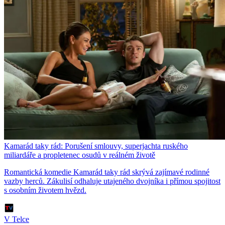
Kamarád taky rád: Porušení smlouvy, superjachta ruského
miliardáře a propletenec osudů v reálném životě
Romantická komedie Kamarád taky rád skrývá zajímavé rodinné
vazby herců. Zákulisí odhaluje utajeného dvojníka i přímou spojitost
s osobním životem hvězd.
V Telce