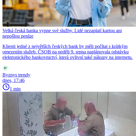
Velká česká banka vypne své služby. Lidé nezaplatí kartou ani
nepošlou peníze
Klienti jedné z největších českých bank by měli počítat s krátkým
omezením služeb. ČSOB na neděli 9. srpna naplánovala odstávku
elektronického bankovnictví, která ovlivní také nákupy na internetu.
Byznys trendy
dnes, 17:46
1 min