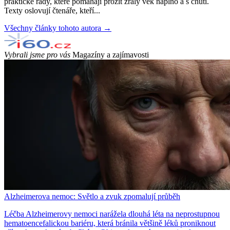
praktické rady, které pomáhají prožít zralý věk naplno a s chutí.
Texty oslovují čtenáře, kteří...
Všechny články tohoto autora →
Vybrali jsme pro vás
Magazíny a zajímavosti
Alzheimerova nemoc: Světlo a zvuk zpomalují průběh
Léčba Alzheimerovy nemoci narážela dlouhá léta na neprostupnou
hematoencefalickou bariéru, která bránila většině léků proniknout