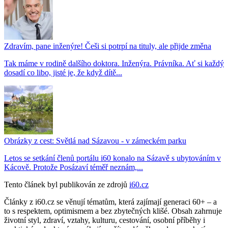
Zdravím, pane inženýre! Češi si potrpí na tituly, ale přijde změna
Tak máme v rodině dalšího doktora. Inženýra. Právníka. Ať si každý
dosadí co libo, jisté je, že když dítě...
Obrázky z cest: Světlá nad Sázavou - v zámeckém parku
Letos se setkání členů portálu i60 konalo na Sázavě s ubytováním v
Kácově. Protože Posázaví téměř neznám,...
Tento článek byl publikován ze zdrojů
i60.cz
Články z i60.cz se věnují tématům, která zajímají generaci 60+ – a
to s respektem, optimismem a bez zbytečných klišé. Obsah zahrnuje
životní styl, zdraví, vztahy, kulturu, cestování, osobní příběhy i