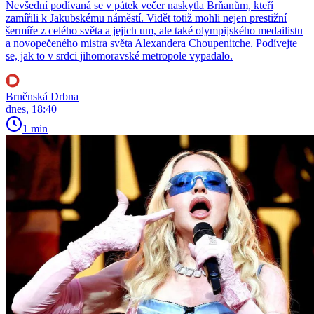
Nevšední podívaná se v pátek večer naskytla Brňanům, kteří
zamířili k Jakubskému náměstí. Vidět totiž mohli nejen prestižní
šermíře z celého světa a jejich um, ale také olympijského medailistu
a novopečeného mistra světa Alexandera Choupenitche. Podívejte
se, jak to v srdci jihomoravské metropole vypadalo.
Brněnská Drbna
dnes, 18:40
1 min