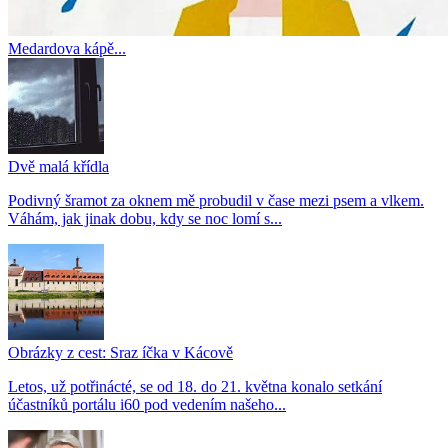
Medardova kápě...
Dvě malá křídla
Podivný šramot za oknem mě probudil v čase mezi psem a vlkem.
Váhám, jak jinak dobu, kdy se noc lomí s...
Obrázky z cest: Sraz íčka v Kácově
Letos, už potřinácté, se od 18. do 21. května konalo setkání
účastníků portálu i60 pod vedením našeho...