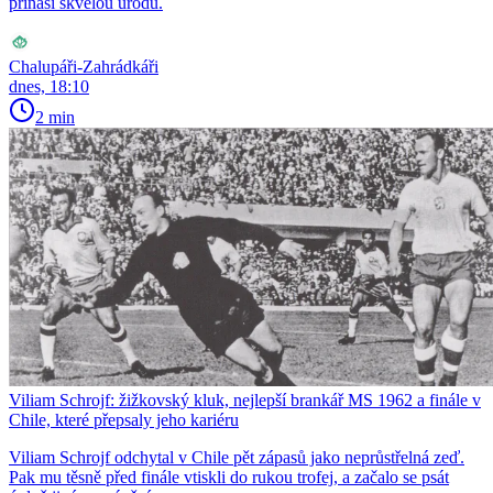
přináší skvělou úrodu.
Chalupáři-Zahrádkáři
dnes, 18:10
2 min
Viliam Schrojf: žižkovský kluk, nejlepší brankář MS 1962 a finále v
Chile, které přepsaly jeho kariéru
Viliam Schrojf odchytal v Chile pět zápasů jako neprůstřelná zeď.
Pak mu těsně před finále vtiskli do rukou trofej, a začalo se psát