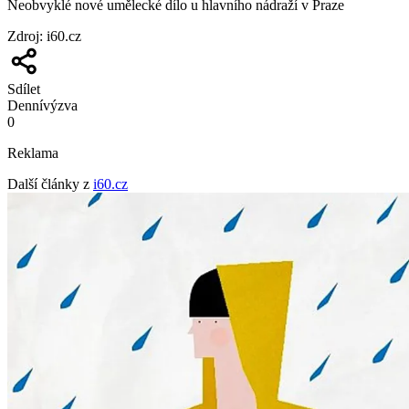
Neobvyklé nové umělecké dílo u hlavního nádraží v Praze
Zdroj
:
i60.cz
Sdílet
Denní
výzva
0
Reklama
Další články z
i60.cz