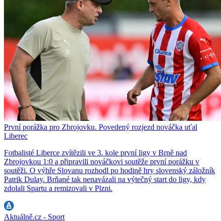
První porážka pro Zbrojovku. Povedený rozjezd nováčka uťal
Liberec
Fotbalisté Liberce zvítězili ve 3. kole první ligy v Brně nad
Zbrojovkou 1:0 a připravili nováčkovi soutěže první porážku v
soutěži. O výhře Slovanu rozhodl po hodině hry slovenský záložník
Patrik Dulay. Brňané tak nenavázali na výtečný start do ligy, kdy
zdolali Spartu a remizovali v Plzni.
Aktuálně.cz - Sport