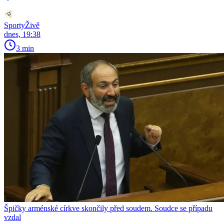
SportyŽivě
dnes, 19:38
3 min
Špičky arménské církve skončily před soudem. Soudce se případu
vzdal