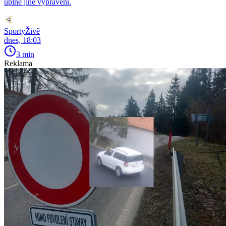
úplně jiné vyprávění.
SportyŽivě
dnes, 18:03
3 min
Reklama