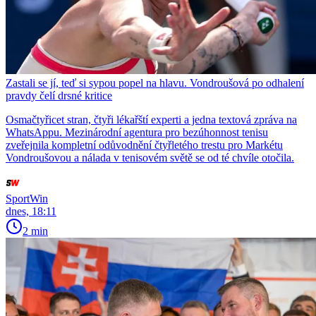
Zastali se jí, teď si sypou popel na hlavu. Vondroušová po odhalení
pravdy čelí drsné kritice
Osmačtyřicet stran, čtyři lékařští experti a jedna textová zpráva na
WhatsAppu. Mezinárodní agentura pro bezúhonnost tenisu
zveřejnila kompletní odůvodnění čtyřletého trestu pro Markétu
Vondroušovou a nálada v tenisovém světě se od té chvíle otočila.
SportWin
dnes, 18:11
2 min