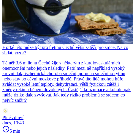
Horké léto může být pro třetinu Čechů větší zátěží pro srdce. Na co
si dát pozor?
Téměř 3,6 milionu Čechů žije s některým z kardiovaskulárních
onemocnění nebo jejich následky. Patří mezi ně například vysoký
krevní tlak, ischemická choroba srdeční, porucha srdečního rytmu
nebo stav po cévní mozkové příhodě. Právě tito lidé mohou hůře
zvládat vysoké letní teploty, dehydrataci, větší fyzickou zátěž i
změny režimu během dovolených. Častější konzumace alkoholu pak
může riziko dále zvyšovat. Jak tedy riziko problémů se srdcem co
nejvíc snížit?
Plné zdraví
dnes, 19:43
5 min