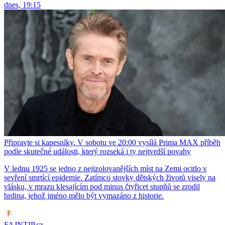
dnes, 19:15
Připravte si kapesníky. V sobotu ve 20:00 vysílá Prima MAX příběh
podle skutečné události, který rozseká i ty nejtvrdší povahy
V lednu 1925 se jedno z nejizolovanějších míst na Zemi ocitlo v
sevření smrtící epidemie. Zatímco stovky dětských životů visely na
vlásku, v mrazu klesajícím pod minus čtyřicet stupňů se zrodil
hrdina, jehož jméno mělo být vymazáno z historie.
FAJNTIP.cz