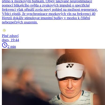
přímo k mozkovým buňkám. Objev takzvané neurostimulace
pomocí blikajícího světla a zvukových impulsů o specifické
frekvenci však přináší zcela nový pohled na možnost regenerace.
Vědci zjistili, že synchronizace mozkových vln na frekvenci 40
Hertzů dokáže stimulovat imunitní buňky v mozku k čištění
nebezpečných usazenin.
Plné zdraví
dnes, 19:44
2 min