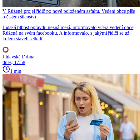
V Růžené projel řidič po nově položeném asfaltu. Vedení obce píše
o čistém šílenství
Lidská blbost opravdu nezná mezí, informovalo včera vedení obce
Růžená na svém facebooku. A informovalo, s jakými řidiči se už
kolem staveb setkali.
Jihlavská Drbna
dnes, 17:58
1 min