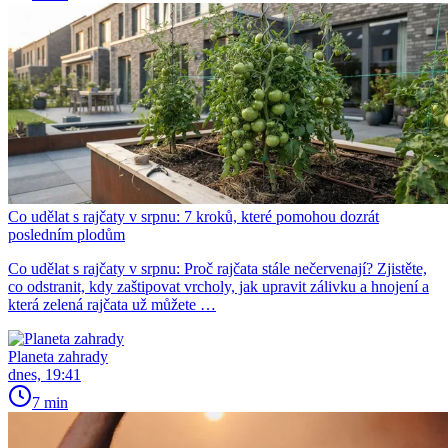
Co udělat s rajčaty v srpnu: 7 kroků, které pomohou dozrát
posledním plodům
Co udělat s rajčaty v srpnu: Proč rajčata stále nečervenají? Zjistěte,
co odstranit, kdy zaštipovat vrcholy, jak upravit zálivku a hnojení a
která zelená rajčata už můžete …
Planeta zahrady
dnes, 19:41
7 min