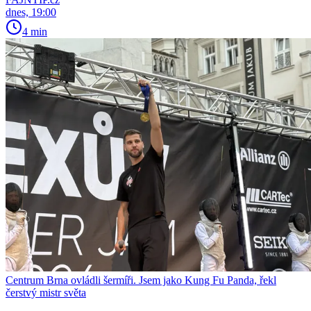
dnes, 19:00
4 min
Centrum Brna ovládli šermíři. Jsem jako Kung Fu Panda, řekl
čerstvý mistr světa