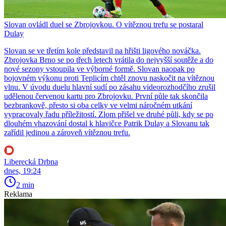
Slovan ovládl duel se Zbrojovkou. O vítěznou trefu se postaral
Dulay
Slovan se ve třetím kole představil na hřišti ligového nováčka.
Zbrojovka Brno se po třech letech vrátila do nejvyšší soutěže a do
nové sezony vstoupila ve výborné formě. Slovan naopak po
bojovném výkonu proti Teplicím chtěl znovu naskočit na vítěznou
vlnu. V úvodu duelu hlavní sudí po zásahu videorozhodčího zrušil
udělenou červenou kartu pro Zbrojovku. První půle tak skončila
bezbrankově, přesto si oba celky ve velmi náročném utkání
vypracovaly řadu příležitostí. Zlom přišel ve druhé půli, kdy se po
dlouhém vhazování dostal k hlavičce Patrik Dulay a Slovanu tak
zařídil jedinou a zároveň vítěznou trefu.
Liberecká Drbna
dnes, 19:24
2 min
Reklama