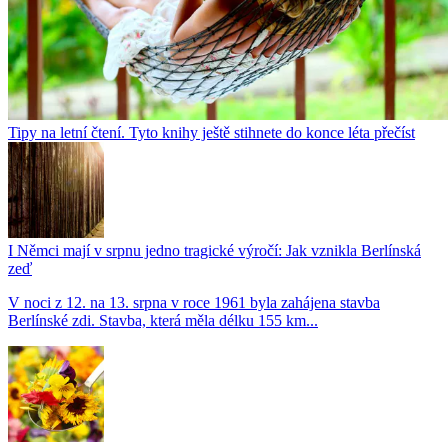
Tipy na letní čtení. Tyto knihy ještě stihnete do konce léta přečíst
I Němci mají v srpnu jedno tragické výročí: Jak vznikla Berlínská
zeď
V noci z 12. na 13. srpna v roce 1961 byla zahájena stavba
Berlínské zdi. Stavba, která měla délku 155 km...