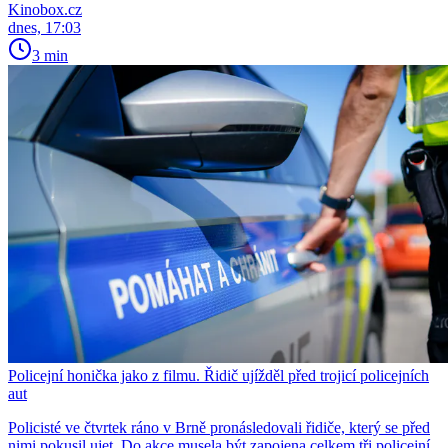
Kinobox.cz
dnes, 17:03
3 min
Policejní honička jako z filmu. Řidič ujížděl před trojicí policejních
aut
Policisté ve čtvrtek ráno v Brně pronásledovali řidiče, který se před
nimi pokusil ujet. Do akce musela být zapojena celkem tři policejní