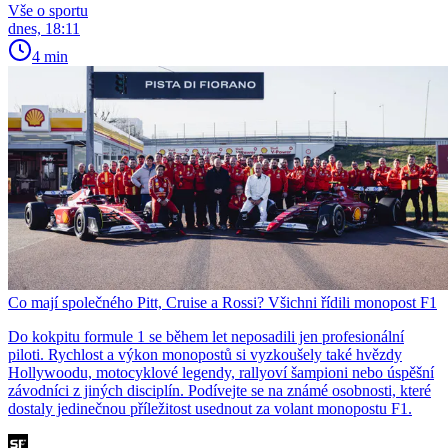
Vše o sportu
dnes, 18:11
4 min
Co mají společného Pitt, Cruise a Rossi? Všichni řídili monopost F1
Do kokpitu formule 1 se během let neposadili jen profesionální
piloti. Rychlost a výkon monopostů si vyzkoušely také hvězdy
Hollywoodu, motocyklové legendy, rallyoví šampioni nebo úspěšní
závodníci z jiných disciplín. Podívejte se na známé osobnosti, které
dostaly jedinečnou příležitost usednout za volant monopostu F1.