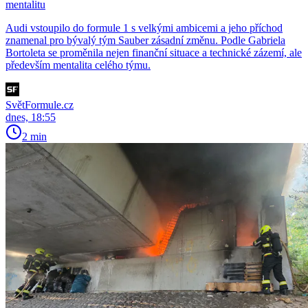
mentalitu
Audi vstoupilo do formule 1 s velkými ambicemi a jeho příchod
znamenal pro bývalý tým Sauber zásadní změnu. Podle Gabriela
Bortoleta se proměnila nejen finanční situace a technické zázemí, ale
především mentalita celého týmu.
SvětFormule.cz
dnes, 18:55
2 min