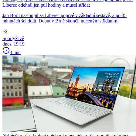
Liberec odehrál jen půl hodiny a musel střídat
Jan Bořil nastoupil za Liberec poprvé v základní sestavě, a po 35
minutách šel dolů. Debut v Brně skončil nuceným střídáním.
SportyŽivě
dnes, 19:19
3 min
Nabíječku už v krabici notebooku nenajdete. EU donutila výrobce