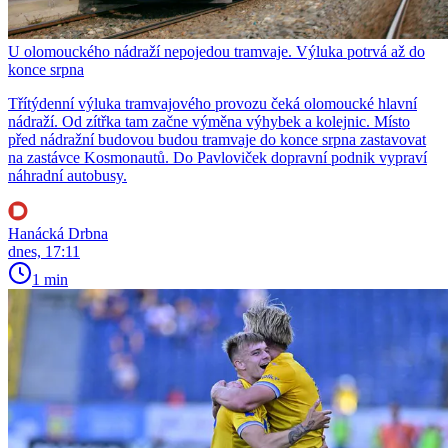
U olomouckého nádraží nepojedou tramvaje. Výluka potrvá až do
konce srpna
Třítýdenní výluka tramvajového provozu čeká olomoucké hlavní
nádraží. Od zítřka tam začne výměna výhybek a kolejnic. Místo
před nádražní budovou budou tramvaje do konce srpna zastavovat
na zastávce Kosmonautů. Do Pavloviček dopravní podnik vypraví
náhradní autobusy.
Hanácká Drbna
dnes, 17:11
1 min