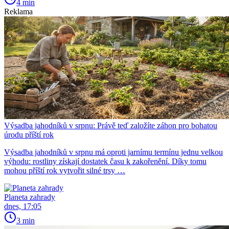
4 min
Reklama
Výsadba jahodníků v srpnu: Právě teď založíte záhon pro bohatou
úrodu příští rok
Výsadba jahodníků v srpnu má oproti jarnímu termínu jednu velkou
výhodu: rostliny získají dostatek času k zakořenění. Díky tomu
mohou příští rok vytvořit silné trsy …
Planeta zahrady
dnes, 17:05
3 min