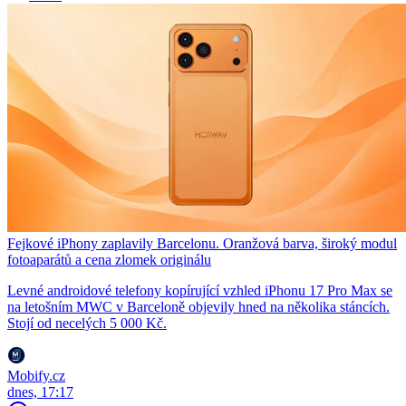
Fejkové iPhony zaplavily Barcelonu. Oranžová barva, široký modul
fotoaparátů a cena zlomek originálu
Levné androidové telefony kopírující vzhled iPhonu 17 Pro Max se
na letošním MWC v Barceloně objevily hned na několika stáncích.
Stojí od necelých 5 000 Kč.
Mobify.cz
dnes, 17:17