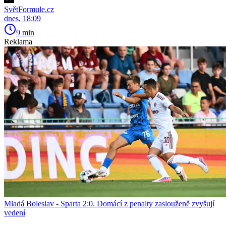
SvětFormule.cz
dnes, 18:09
9 min
Reklama
Mladá Boleslav - Sparta 2:0. Domácí z penalty zaslouženě zvyšují
vedení