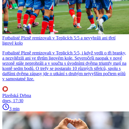
Fotbalisté Plzně remizovali v Teplicích 5:5 a nevyhráli ani třetí
ligové kolo
Fotbalisté Plzně remizovali v Teplicích 5:5, i když vedli o tři branky,
a nezvítězili ani ve třetím ligovém kole. Severočeši naopak v nové
sezoně stále neprohráli a v součtu s úvodními dvěma triumfy mají na
kontě sedm bodů. O trefy se postaralo 10 různých střelců, spolu s
dalšími dvěma zápasy jde o utkání s druhým nejvyšším počtem gólů
v samostatné lize.
Plzeňská Drbna
dnes, 17:30
3 min