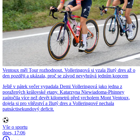
Ventoux měl Tour rozhodnout. Volleringová si vzala žlutý dres až o
den později a ukázala, proč se závod nevyhrává jedním kopcem
Ještě v pátek večer vypadala Demi Volleringová jako jedna z
poražených královské etapy. Katarzyna Niewiadoma-Phinney
zaútočila více než devět kilometrů před vrcholem Mont Ventoux,
dojela si pro vítězství a žlutý dres a Volleringové nechala
patnáctisekundový deficit.
Vše o sportu
dnes, 17:06