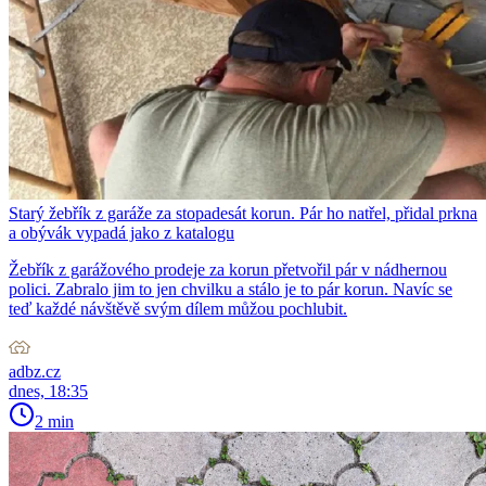
Starý žebřík z garáže za stopadesát korun. Pár ho natřel, přidal prkna
a obývák vypadá jako z katalogu
Žebřík z garážového prodeje za korun přetvořil pár v nádhernou
polici. Zabralo jim to jen chvilku a stálo je to pár korun. Navíc se
teď každé návštěvě svým dílem můžou pochlubit.
adbz.cz
dnes, 18:35
2 min