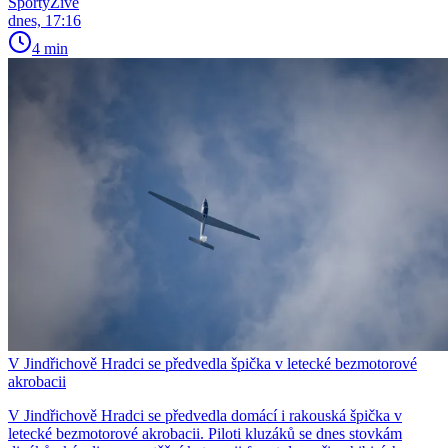
SportyŽivě
dnes, 17:16
4 min
V Jindřichově Hradci se předvedla špička v letecké bezmotorové
akrobacii
V Jindřichově Hradci se předvedla domácí i rakouská špička v
letecké bezmotorové akrobacii. Piloti kluzáků se dnes stovkám