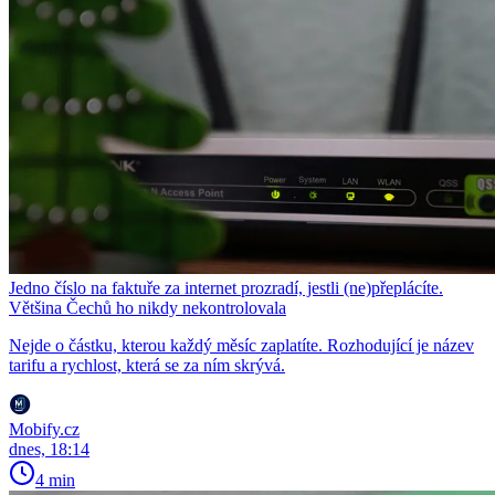
Jedno číslo na faktuře za internet prozradí, jestli (ne)přeplácíte.
Většina Čechů ho nikdy nekontrolovala
Nejde o částku, kterou každý měsíc zaplatíte. Rozhodující je název
tarifu a rychlost, která se za ním skrývá.
Mobify.cz
dnes, 18:14
4 min