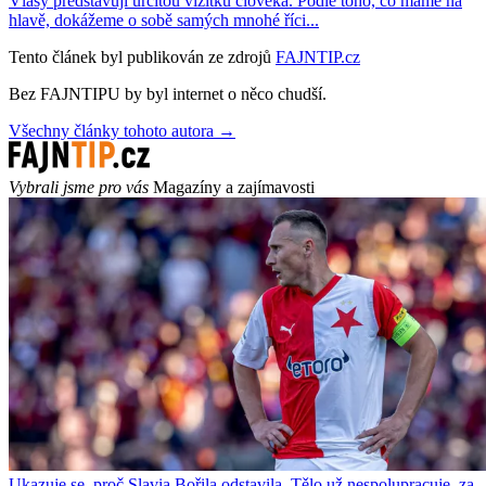
Vlasy představují určitou vizitku člověka. Podle toho, co máme na
hlavě, dokážeme o sobě samých mnohé říci...
Tento článek byl publikován ze zdrojů
FAJNTIP.cz
Bez FAJNTIPU by byl internet o něco chudší.
Všechny články tohoto autora →
Vybrali jsme pro vás
Magazíny a zajímavosti
Ukazuje se, proč Slavia Bořila odstavila. Tělo už nespolupracuje, za