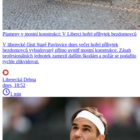
Plameny v mostní konstrukci: V Liberci hořel příbytek bezdomovců
V liberecké části Staré Pavlovice dnes večer hořel příbytek
bezdomovců vybudovaný přímo uvnitř mostní konstrukce. Zásah
profesionálních jednotek zamezil dalším škodám a požár se podařilo
rychle zlikvidovat.
Liberecká Drbna
dnes, 18:52
1 min