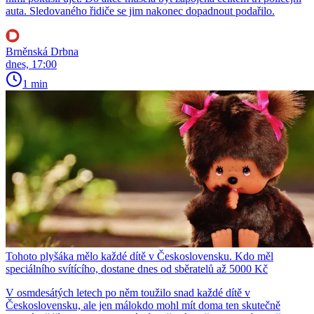
auta. Sledovaného řidiče se jim nakonec dopadnout podařilo.
Brněnská Drbna
dnes, 17:00
1 min
Tohoto plyšáka mělo každé dítě v Československu. Kdo měl
speciálního svítícího, dostane dnes od sběratelů až 5000 Kč
V osmdesátých letech po něm toužilo snad každé dítě v
Československu, ale jen málokdo mohl mít doma ten skutečně