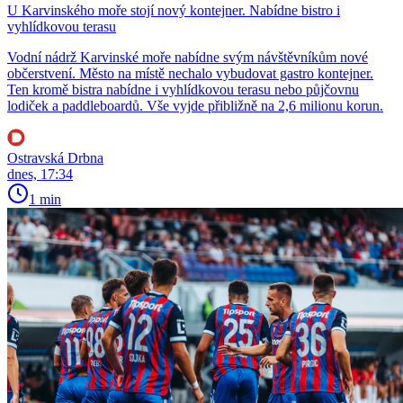
U Karvinského moře stojí nový kontejner. Nabídne bistro i
vyhlídkovou terasu
Vodní nádrž Karvinské moře nabídne svým návštěvníkům nové
občerstvení. Město na místě nechalo vybudovat gastro kontejner.
Ten kromě bistra nabídne i vyhlídkovou terasu nebo půjčovnu
lodiček a paddleboardů. Vše vyjde přibližně na 2,6 milionu korun.
Ostravská Drbna
dnes, 17:34
1 min