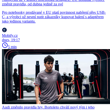
změnit pravidla, od dubna jedině za své
Pro notebooky prodávané v EU platí povinnost nabíjení přes USB-
C, a výrobci už nesmí nutit zákazníky kupovat balení s adaptérem
jako jedinou variantu.
Mobify.cz
dnes, 19:17
5 min
Audi změnilo pravidla hry. Bortoleto chválí nový tým i jeho