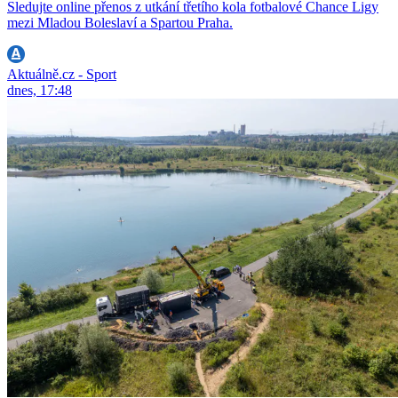
Sledujte online přenos z utkání třetího kola fotbalové Chance Ligy
mezi Mladou Boleslaví a Spartou Praha.
Aktuálně.cz - Sport
dnes, 17:48