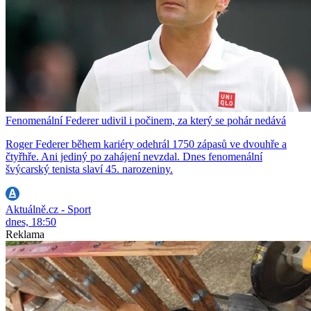
Fenomenální Federer udivil i počinem, za který se pohár nedává
Roger Federer během kariéry odehrál 1750 zápasů ve dvouhře a
čtyřhře. Ani jediný po zahájení nevzdal. Dnes fenomenální
švýcarský tenista slaví 45. narozeniny.
Aktuálně.cz - Sport
dnes, 18:50
Reklama