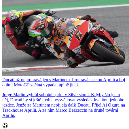
Ducati už neprohrává jen s Martínem. Prohrává s celou Aprilií a boj
o titul MotoGP začíná vypadat úplně jinak
Jorge Martín vyhrál sobotní sprint v Silverstonu. Kdyby šlo jen o
něj, Ducati by si ještě mohla vysvětlovat výsledek kvalitou jednoho
jezdce. Jenže za Martínem nepřijela další Ducati. Přijel Ai Ogura na
Trackhouse Aprilii. A za ním Marco Bezzecchi na druhé tovární
Aprilii.