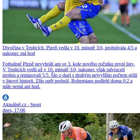
Divočina v Teplicích. Plzeň vedla v 10. minutě 3:0, prohrávala 4:5 a
nakonec má bod
Fotbalisté Plzně nevyhráli ani ve 3. kole nového ročníku první ligy.
V Teplicích vedli už v 10. minutě 3:0, nakonec však odvraceli
prohru a remizovali 5:5. Šlo o duel s druhým nejvyšším počtem gólů
v ligové historii. Zlín opět prohrál, Bohemians podlehl doma 0:2 a
stále nemá ani bod.
Aktuálně.cz - Sport
dnes, 17:06