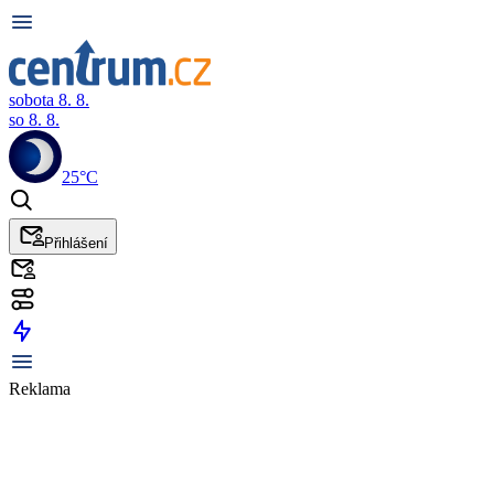
sobota 8. 8.
so 8. 8.
25°C
Přihlášení
Reklama