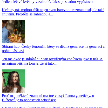
Jedlé a léčivé květiny v zahradě. Jak si je snadno vypěstovat
Květiny nás mohou těšit nejen svou barevnou rozmanitostí, ale také
chutěmi. Projděte se zahradou a...
Sbírání hub: Český fenomén, který se dědí z generace na generaci a
pořád nás baví
Jen málokde je sbírání hub tak rozšířeným koníčkem jako u nás. A
nejzajímavější na tom je, že si tuto...
Proč mají některá znamení mastné vlasy? Panna geneticky, u
Blíženců je to nedostatek sebelásky