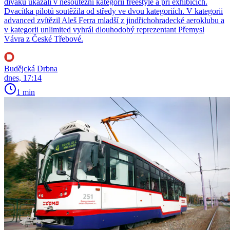
diváků ukázali v nesoutěžní kategorii freestyle a při exhibicích.
Dvacítka pilotů soutěžila od středy ve dvou kategoriích. V kategorii
advanced zvítězil Aleš Ferra mladší z jindřichohradecké aeroklubu a
v kategorii unlimited vyhrál dlouhodobý reprezentant Přemysl
Vávra z České Třebové.
Budějcká Drbna
dnes, 17:14
1 min