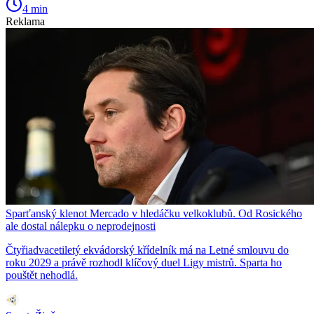
4 min
Reklama
Sparťanský klenot Mercado v hledáčku velkoklubů. Od Rosického
ale dostal nálepku o neprodejnosti
Čtyřiadvacetiletý ekvádorský křídelník má na Letné smlouvu do
roku 2029 a právě rozhodl klíčový duel Ligy mistrů. Sparta ho
pouštět nehodlá.