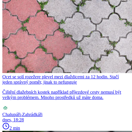
Ocet se solí rozežere plevel mezi dlaždicemi za 12 hodin. Stačí
jeden správný poměr, jinak to nefunguje
Čištění dlažebních kostek například příjezdové cesty nemusí být
velkým problémem. Mnoho prostředků už máte doma.
Chalupáři-Zahrádkáři
dnes, 18:28
2 min