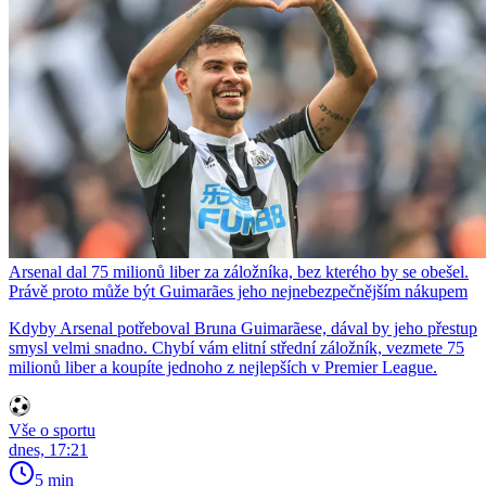
Arsenal dal 75 milionů liber za záložníka, bez kterého by se obešel.
Právě proto může být Guimarães jeho nejnebezpečnějším nákupem
Kdyby Arsenal potřeboval Bruna Guimarãese, dával by jeho přestup
smysl velmi snadno. Chybí vám elitní střední záložník, vezmete 75
milionů liber a koupíte jednoho z nejlepších v Premier League.
Vše o sportu
dnes, 17:21
5 min