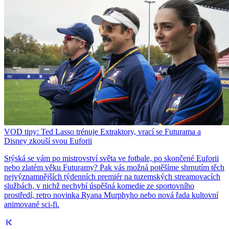
VOD tipy: Ted Lasso trénuje Extraktory, vrací se Futurama a
Disney zkouší svou Euforii
Stýská se vám po mistrovství světa ve fotbale, po skončené Euforii
nebo zlatém věku Futuramy? Pak vás možná potěšíme shrnutím těch
nejvýznamnějších týdenních premiér na tuzemských streamovacích
službách, v nichž nechybí úspěšná komedie ze sportovního
prostředí, retro novinka Ryana Murphyho nebo nová řada kultovní
animované sci-fi.