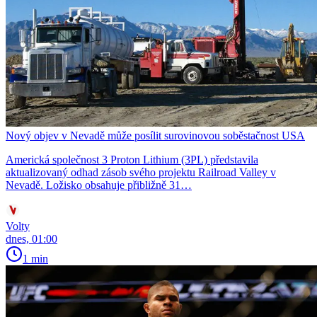
Nový objev v Nevadě může posílit surovinovou soběstačnost USA
Americká společnost 3 Proton Lithium (3PL) představila
aktualizovaný odhad zásob svého projektu Railroad Valley v
Nevadě. Ložisko obsahuje přibližně 31…
Volty
dnes, 01:00
1 min