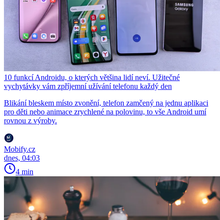
10 funkcí Androidu, o kterých většina lidí neví. Užitečné
vychytávky vám zpříjemní užívání telefonu každý den
Blikání bleskem místo zvonění, telefon zamčený na jednu aplikaci
pro děti nebo animace zrychlené na polovinu, to vše Android umí
rovnou z výroby.
Mobify.cz
dnes, 04:03
4 min