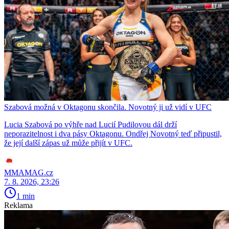
Szabová možná v Oktagonu skončila. Novotný ji už vidí v UFC
Lucia Szabová po výhře nad Lucií Pudilovou dál drží
neporazitelnost i dva pásy Oktagonu. Ondřej Novotný teď připustil,
že její další zápas už může přijít v UFC.
MMAMAG.cz
7. 8. 2026, 23:26
1 min
Reklama