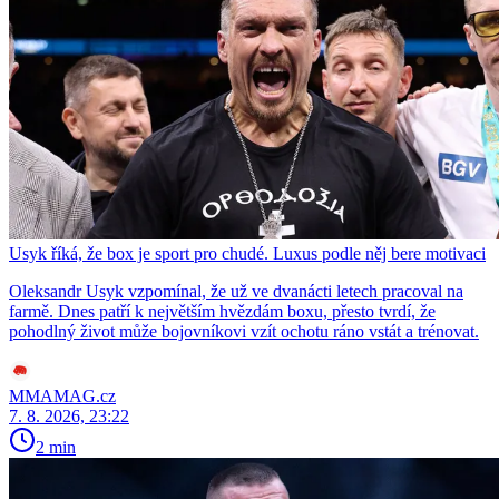
Usyk říká, že box je sport pro chudé. Luxus podle něj bere motivaci
Oleksandr Usyk vzpomínal, že už ve dvanácti letech pracoval na
farmě. Dnes patří k největším hvězdám boxu, přesto tvrdí, že
pohodlný život může bojovníkovi vzít ochotu ráno vstát a trénovat.
MMAMAG.cz
7. 8. 2026, 23:22
2 min