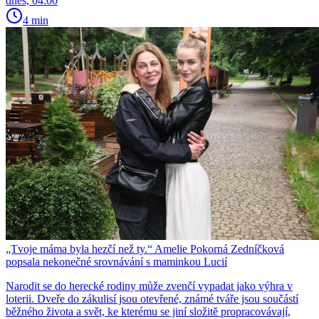
dnes, 04:00
4 min
„Tvoje máma byla hezčí než ty.“ Amelie Pokorná Zedníčková
popsala nekonečné srovnávání s maminkou Lucií
Narodit se do herecké rodiny může zvenčí vypadat jako výhra v
loterii. Dveře do zákulisí jsou otevřené, známé tváře jsou součástí
běžného života a svět, ke kterému se jiní složitě propracovávají,