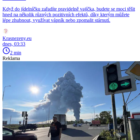
Když do jídelníčku zařadíte pravidelně vajíčka, budete se moci těšit
hned na několik různých pozitivních efektů, díky kterým můžete
lépe zhubnout, využívat vápník nebo zpomalit stárnutí.
Krasnezeny.eu
dnes, 03:33
2 min
Reklama