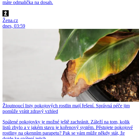
máte odmalička na dosah.
Žena.cz
dnes, 03:59
Žloutnoucí listy pokojových rostlin mají řešení. Správná péče jim
pomůže vrátit zdravý vzhled
Spálené pokojovky je možné ještě zachránit. Záleží na tom, kolik
listů zbylo a v jakém stavu je kořenový systém. Pěstujete pokojové
rostliny na okenním parapetu? Pak se vám může někdy stát, že
dojde ke spálení jejich...