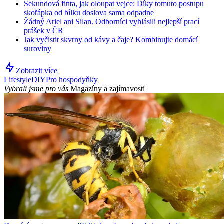
Sekundová finta, jak oloupat vejce: Díky tomuto postupu
skořápka od bílku doslova sama odpadne
Žádný Ariel ani Silan. Odborníci vyhlásili nejlepší prací
prášek v ČR
Jak vyčistit skvrny od kávy a čaje? Kombinujte domácí
suroviny
Zobrazit více
Lifestyle
DIY
Pro hospodyňky
Vybrali jsme pro vás
Magazíny a zajímavosti