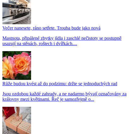
Večer nanesete, ráno setřete. Trouba bude jako nová
Mastnota, připálené zbytky jídla i zaschlé nečistoty se postupně
usazují na stěnách, roštech i dvířkách....
Růže budou kvést až do podzimu: držte se jednoduchých rad
Jsou ozdobou každé zahrady, a ne nadarmo bývají označovány za
královny mezi květinami. Řeč je samozřejmě o...