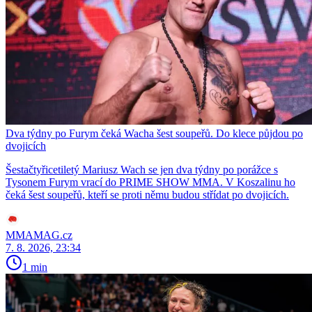
Dva týdny po Furym čeká Wacha šest soupeřů. Do klece půjdou po
dvojicích
Šestačtyřicetiletý Mariusz Wach se jen dva týdny po porážce s
Tysonem Furym vrací do PRIME SHOW MMA. V Koszalinu ho
čeká šest soupeřů, kteří se proti němu budou střídat po dvojicích.
MMAMAG.cz
7. 8. 2026, 23:34
1 min