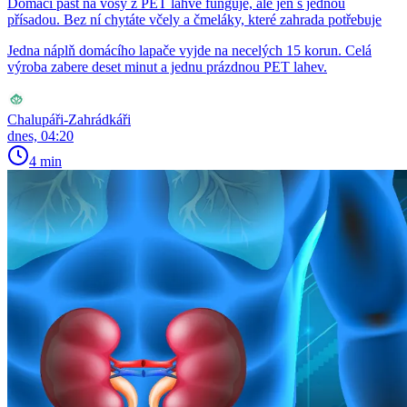
Domácí past na vosy z PET lahve funguje, ale jen s jednou
přísadou. Bez ní chytáte včely a čmeláky, které zahrada potřebuje
Jedna náplň domácího lapače vyjde na necelých 15 korun. Celá
výroba zabere deset minut a jednu prázdnou PET lahev.
Chalupáři-Zahrádkáři
dnes, 04:20
4 min