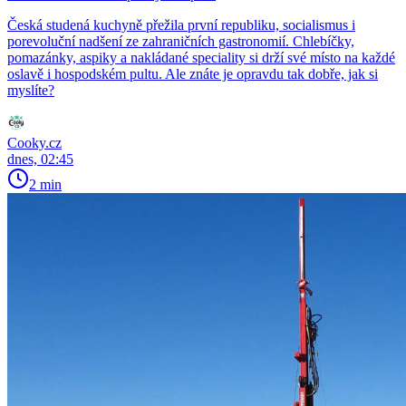
Česká studená kuchyně přežila první republiku, socialismus i
porevoluční nadšení ze zahraničních gastronomií. Chlebíčky,
pomazánky, aspiky a nakládané speciality si drží své místo na každé
oslavě i hospodském pultu. Ale znáte je opravdu tak dobře, jak si
myslíte?
Cooky.cz
dnes, 02:45
2 min