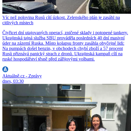
Víc než polovina Rusů cítí úzkost. Zelenského plán je zasáhl na
citlivých místech
Čtyřicet dní utajovaných operací, zničené sklady i potopené tankery.
Ukrajinská tajná služba SBU prováděla posledních 40 dní masivní
úder na zázemí Ruska. Místo kolapsu fronty zasáhla obyčejné lidi:
Na pumpách došel benzin, v obchodech chybí zboží a 57 procent
Rusů přiznává panický strach z dronů. Ukrajinská kampaň cílí na
ruské hospodářství těsně před zářijovými volbami.
Aktuálně.cz - Zprávy
dnes, 03:30