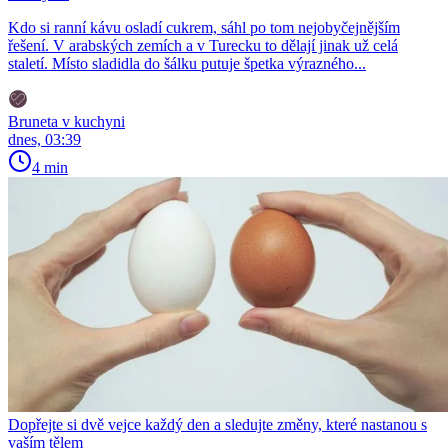
Kdo si ranní kávu osladí cukrem, sáhl po tom nejobyčejnějším
řešení. V arabských zemích a v Turecku to dělají jinak už celá
staletí. Místo sladidla do šálku putuje špetka výrazného...
Bruneta v kuchyni
dnes, 03:39
4 min
Dopřejte si dvě vejce každý den a sledujte změny, které nastanou s
vaším tělem