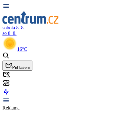
sobota 8. 8.
so 8. 8.
16°C
Přihlášení
Reklama