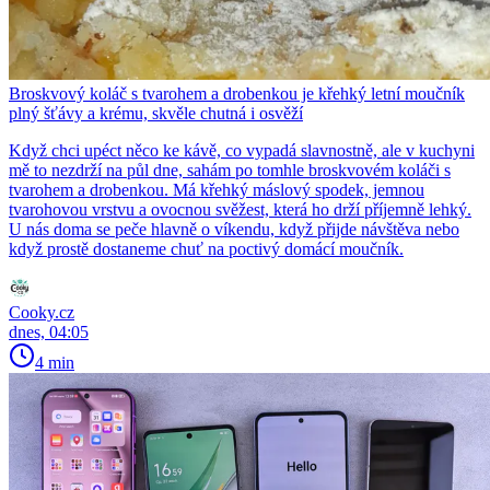
Broskvový koláč s tvarohem a drobenkou je křehký letní moučník
plný šťávy a krému, skvěle chutná i osvěží
Když chci upéct něco ke kávě, co vypadá slavnostně, ale v kuchyni
mě to nezdrží na půl dne, sahám po tomhle broskvovém koláči s
tvarohem a drobenkou. Má křehký máslový spodek, jemnou
tvarohovou vrstvu a ovocnou svěžest, která ho drží příjemně lehký.
U nás doma se peče hlavně o víkendu, když přijde návštěva nebo
když prostě dostaneme chuť na poctivý domácí moučník.
Cooky.cz
dnes, 04:05
4 min