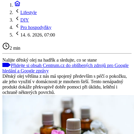
Lifestyle
DIY
Pro hospodyňky
14. 6. 2026, 07:00
2 min
Nalijte dětský olej na hadřík a sledujte, co se stane
Přidejte si obsah Centrum.cz do oblíbených zdrojů pro Google
hledání a Google zprávy
Dětský olej většina z nás má spojený především s péčí o pokožku,
ale jeho využití v domácnosti je mnohem širší. Tento nenápadný
produkt dokáže překvapivě dobře pomoci při úklidu, leštění i
ochraně některých povrchů.