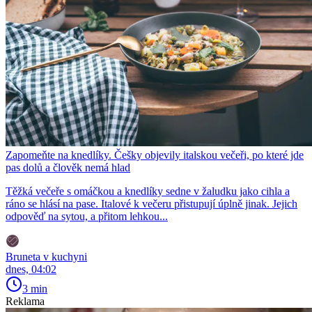
Zapomeňte na knedlíky. Češky objevily italskou večeři, po které jde
pas dolů a člověk nemá hlad
Těžká večeře s omáčkou a knedlíky sedne v žaludku jako cihla a
ráno se hlásí na pase. Italové k večeru přistupují úplně jinak. Jejich
odpověď na sytou, a přitom lehkou...
Bruneta v kuchyni
dnes, 04:02
3 min
Reklama