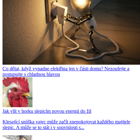
Co dělat, když vypadne elektřina jen v části domu? Nezoufejte a
postupujte s chladnou hlavou
Jak vlít v horku slepicím novou energii do žil
Klesající snůška vajec může začít znepokojovat každého majitele
slepic. A může se to stát i v souvislosti s...