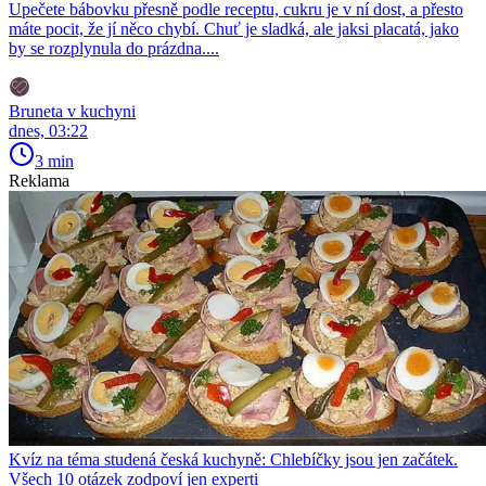
Upečete bábovku přesně podle receptu, cukru je v ní dost, a přesto
máte pocit, že jí něco chybí. Chuť je sladká, ale jaksi placatá, jako
by se rozplynula do prázdna....
Bruneta v kuchyni
dnes, 03:22
3 min
Reklama
Kvíz na téma studená česká kuchyně: Chlebíčky jsou jen začátek.
Všech 10 otázek zodpoví jen experti