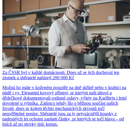
Za ČSSR byl v každé domácnosti. Dnes už se jich dochoval jen
zlomek a sběratelé nabízejí 200 000 Kč
Možná ho máte v koženém pouzdře na dně skříně nebo v krabici na
půdě i vy. Elegantní kovový přístroj, se kterým naši tátové a
dědečkové dokumentovali rodinné oslavy, výlety na Karlštejn i letní
dovolené u rybníka. Zatímco tehdy šlo o běžnou součást našich
životů, dnes se kolem těchto mechanických skvostů točí
neuvěřitelné peníze. Sběratelé jsou za ty nejvzácnější kousky z
padesátých let ochotni zaplatit částky, ze kterých se točí hlava – od
tisíců až po stovky tisíc korun.