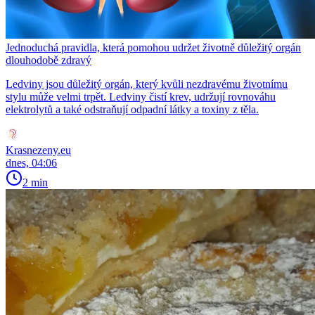
Jednoduchá pravidla, která pomohou udržet životně důležitý orgán
dlouhodobě zdravý
Ledviny jsou důležitý orgán, který kvůli nezdravému životnímu
stylu může velmi trpět. Ledviny čistí krev, udržují rovnováhu
elektrolytů a také odstraňují odpadní látky a toxiny z těla.
Krasnezeny.eu
dnes, 04:06
2 min