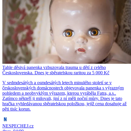
Tahle děsivá panenka vzbuzovala trauma u dětí z celého
Československa. Dnes je sběratelskou raritou za 5 000 Kč
V sedmdesátých a osmdesátých letech minulého století se v
československých domácnostech objevovala panenka s výrazným
pohledem a neobvyklým výrazem, kterou vyráběla Fatra, a.s..
Zatímco někteří ji milovali, jiní z ní měli noční můry. Dnes je tato
hračka vyhledávanou sběratelskou položkou, jejíž cena dosahuje až
pěti tisíc korun.
NESPECHEJ.cz