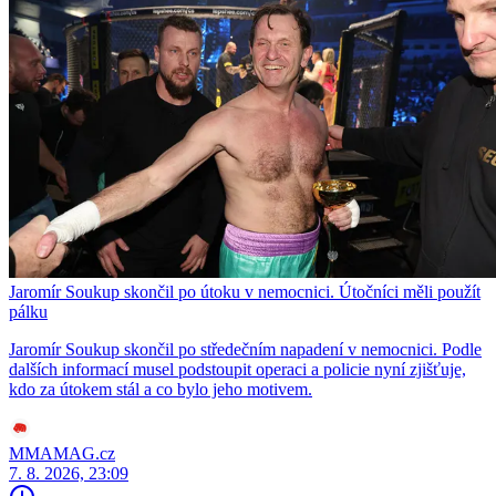
Jaromír Soukup skončil po útoku v nemocnici. Útočníci měli použít
pálku
Jaromír Soukup skončil po středečním napadení v nemocnici. Podle
dalších informací musel podstoupit operaci a policie nyní zjišťuje,
kdo za útokem stál a co bylo jeho motivem.
MMAMAG.cz
7. 8. 2026, 23:09