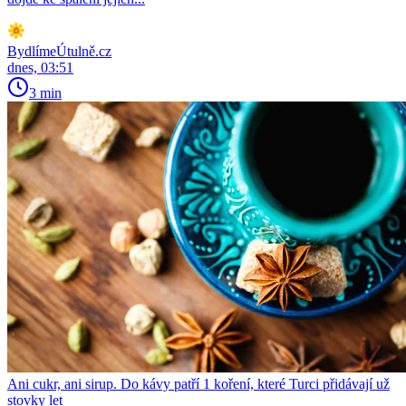
BydlímeÚtulně.cz
dnes, 03:51
3 min
Ani cukr, ani sirup. Do kávy patří 1 koření, které Turci přidávají už
stovky let