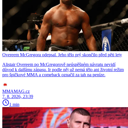
Overeem McGregora odepsal. Jeho tělo prý skončilo před pěti lety
Alistair Overeem po McGregorově neúspěšném návratu nevidí
důvod k dalšímu zápasu. Ir podle něj už nemá tělo ani životní režim
pro špičkové MMA a comeback označil za tah na peníze.
MMAMAG.cz
7. 8. 2026, 23:39
1 min