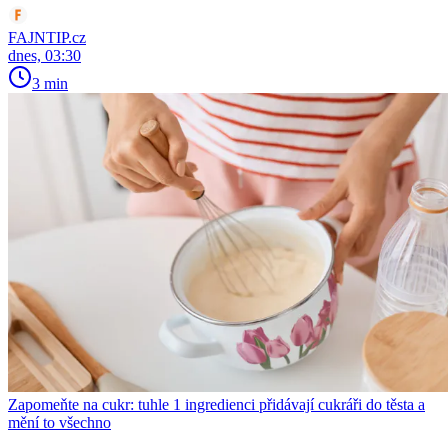
FAJNTIP.cz
dnes, 03:30
3 min
Zapomeňte na cukr: tuhle 1 ingredienci přidávají cukráři do těsta a
mění to všechno