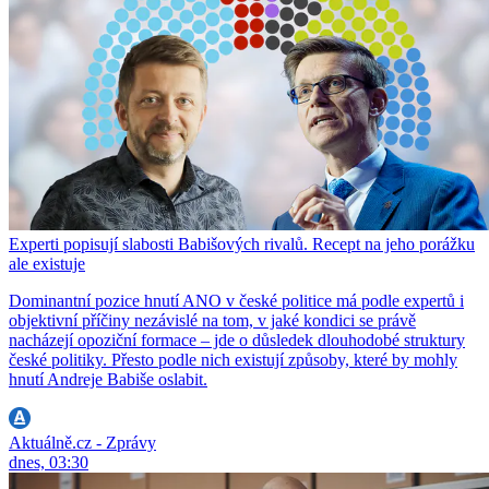
Experti popisují slabosti Babišových rivalů. Recept na jeho porážku
ale existuje
Dominantní pozice hnutí ANO v české politice má podle expertů i
objektivní příčiny nezávislé na tom, v jaké kondici se právě
nacházejí opoziční formace – jde o důsledek dlouhodobé struktury
české politiky. Přesto podle nich existují způsoby, které by mohly
hnutí Andreje Babiše oslabit.
Aktuálně.cz - Zprávy
dnes, 03:30