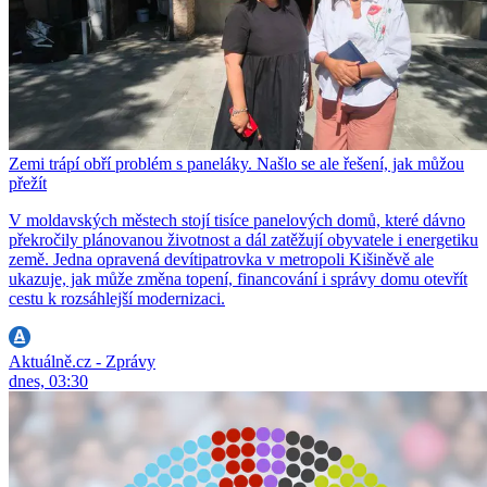
Zemi trápí obří problém s paneláky. Našlo se ale řešení, jak můžou
přežít
V moldavských městech stojí tisíce panelových domů, které dávno
překročily plánovanou životnost a dál zatěžují obyvatele i energetiku
země. Jedna opravená devítipatrovka v metropoli Kišiněvě ale
ukazuje, jak může změna topení, financování i správy domu otevřít
cestu k rozsáhlejší modernizaci.
Aktuálně.cz - Zprávy
dnes, 03:30