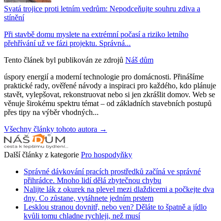
Svatá trojice proti letním vedrům: Nepodceňujte souhru zdiva a
stínění
Při stavbě domu myslete na extrémní počasí a riziko letního
přehřívání už ve fázi projektu. Správná...
Tento článek byl publikován ze zdrojů
Náš dům
úspory energií a moderní technologie pro domácnosti. Přinášíme
praktické rady, ověřené návody a inspiraci pro každého, kdo plánuje
stavět, vylepšovat, rekonstruovat nebo si jen zkrášlit domov. Web se
věnuje širokému spektru témat – od základních stavebních postupů
přes tipy na výběr vhodných...
Všechny články tohoto autora →
Další články z kategorie
Pro hospodyňky
Správné dávkování pracích prostředků začíná ve správné
přihrádce. Mnoho lidí dělá zbytečnou chybu
Nalijte lák z okurek na plevel mezi dlaždicemi a počkejte dva
dny. Co zůstane, vytáhnete jedním prstem
Lesklou stranou dovnitř, nebo ven? Děláte to špatně a jídlo
kvůli tomu chladne rychleji, než musí