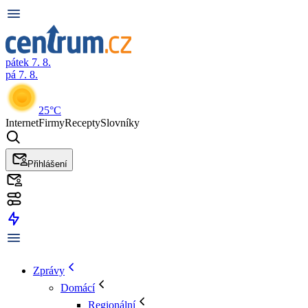
pátek 7. 8.
pá 7. 8.
25°C
Internet
Firmy
Recepty
Slovníky
Přihlášení
Zprávy
Domácí
Regionální