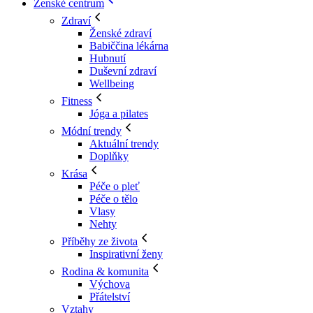
Ženské centrum
Zdraví
Ženské zdraví
Babiččina lékárna
Hubnutí
Duševní zdraví
Wellbeing
Fitness
Jóga a pilates
Módní trendy
Aktuální trendy
Doplňky
Krása
Péče o pleť
Péče o tělo
Vlasy
Nehty
Příběhy ze života
Inspirativní ženy
Rodina & komunita
Výchova
Přátelství
Vztahy