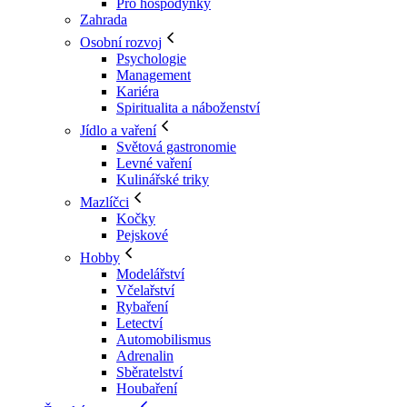
Pro hospodyňky
Zahrada
Osobní rozvoj
Psychologie
Management
Kariéra
Spiritualita a náboženství
Jídlo a vaření
Světová gastronomie
Levné vaření
Kulinářské triky
Mazlíčci
Kočky
Pejskové
Hobby
Modelářství
Včelařství
Rybaření
Letectví
Automobilismus
Adrenalin
Sběratelství
Houbaření