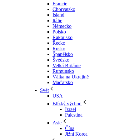
Francie
Chorvatsko
Island
Itálie
Německo
Polsko
Rakousko
Řecko
Rusko
Španělsko
Švédsko
Velká Británie
Rumunsko
Válka na Ukrajině
Maďarsko
Svět
USA
Blízký východ
Izrael
Palestina
Asie
Čína
Jižní Korea