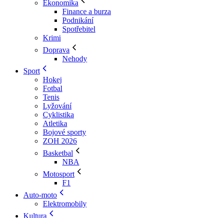
Ekonomika
Finance a burza
Podnikání
Spotřebitel
Krimi
Doprava
Nehody
Sport
Hokej
Fotbal
Tenis
Lyžování
Cyklistika
Atletika
Bojové sporty
ZOH 2026
Basketbal
NBA
Motosport
F1
Auto-moto
Elektromobily
Kultura