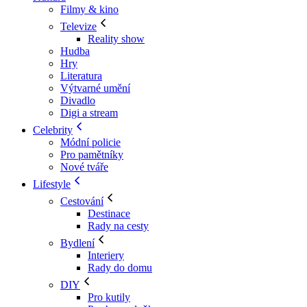
Filmy & kino
Televize
Reality show
Hudba
Hry
Literatura
Výtvarné umění
Divadlo
Digi a stream
Celebrity
Módní policie
Pro pamětníky
Nové tváře
Lifestyle
Cestování
Destinace
Rady na cesty
Bydlení
Interiery
Rady do domu
DIY
Pro kutily