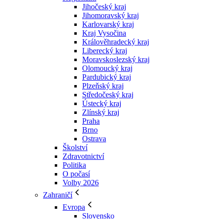
Jihočeský kraj
Jihomoravský kraj
Karlovarský kraj
Kraj Vysočina
Králověhradecký kraj
Liberecký kraj
Moravskoslezský kraj
Olomoucký kraj
Pardubický kraj
Plzeňský kraj
Středočeský kraj
Ústecký kraj
Zlínský kraj
Praha
Brno
Ostrava
Školství
Zdravotnictví
Politika
O počasí
Volby 2026
Zahraničí
Evropa
Slovensko