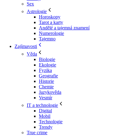
Sex
Astrologie
Horoskopy
Tarot a karty
Andělé a tajemná znamení
Numerologie
Tajemno
Zajímavosti
Věda
Biologie
Ekologie
Fyzika
Geografie
Historie
Chemie
Jazykověda
Vesmír
IT a technologie
Digital
Mobil
Technologie
Trendy
True crime