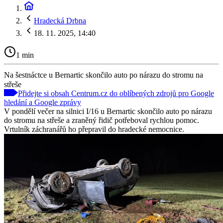
Hradecká Drbna
18. 11. 2025, 14:40
1 min
Na šestnáctce u Bernartic skončilo auto po nárazu do stromu na
střeše
Přidejte si obsah Centrum.cz do oblíbených zdrojů pro Google
hledání a Google zprávy
V pondělí večer na silnici I/16 u Bernartic skončilo auto po nárazu
do stromu na střeše a zraněný řidič potřeboval rychlou pomoc.
Vrtulník záchranářů ho přepravil do hradecké nemocnice.