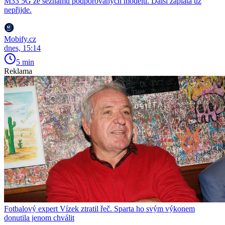
M33 5G ze seznamu podporovaných modelů. Další záplata už
nepřijde.
Mobify.cz
dnes, 15:14
5 min
Reklama
Fotbalový expert Vízek ztratil řeč. Sparta ho svým výkonem
donutila jenom chválit