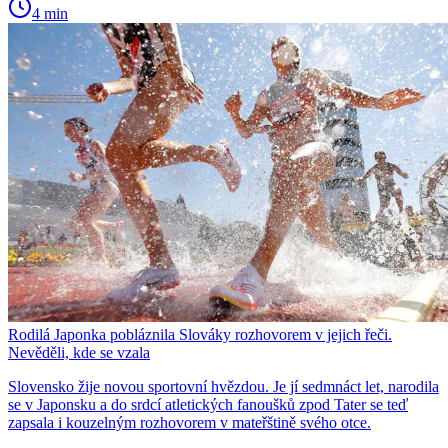
4 min
Rodilá Japonka pobláznila Slováky rozhovorem v jejich řeči.
Nevěděli, kde se vzala
Slovensko žije novou sportovní hvězdou. Je jí sedmnáct let, narodila
se v Japonsku a do srdcí atletických fanoušků zpod Tater se teď
zapsala i kouzelným rozhovorem v mateřštině svého otce.