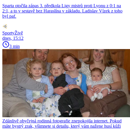
Sparta otočila zápas 3. předkola Ligy mistrů proti Lyonu z 0:1 na
2:1, a to v sestavě bez Haraslína v základu. Ladislav Vízek z toho
byl paf.
SportyŽivě
dnes, 15:12
3 min
Zdánlivě obyčejná rodinná fotografie znepokojila internet. Pokud
máte bystrý zrak, všimnete si detailu, který vám nažene husí kůži