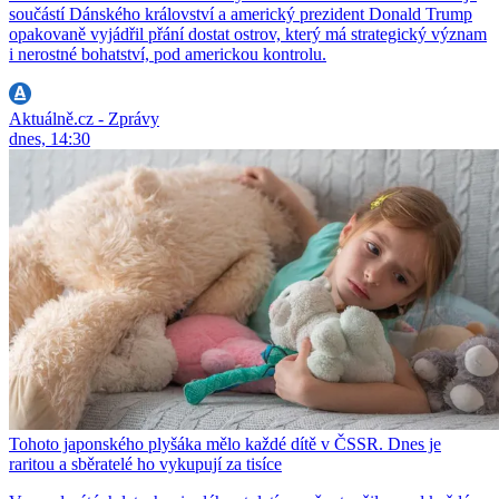
součástí Dánského království a americký prezident Donald Trump
opakovaně vyjádřil přání dostat ostrov, který má strategický význam
i nerostné bohatství, pod americkou kontrolu.
Aktuálně.cz - Zprávy
dnes, 14:30
Tohoto japonského plyšáka mělo každé dítě v ČSSR. Dnes je
raritou a sběratelé ho vykupují za tisíce