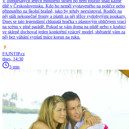
V osmdesátých letech minulého století po něm toužilo snad každé
dítě v Československu. Kdo ho neměl vystaveného na poličce nebo
připnutého na školní brašně, jako by tehdy neexistoval. Rodiče na
něj stáli nekonečné fronty a platili za něj těžce vydobytými poukazy.
Dnes se tato legendární chlupatá hračka s plastovým obličejem vrací
na scénu v plné parádě. Pokud se vám doma na půdě nebo v krabici
ve sklepě dochoval jeden konkrétní vzácný model, sběratelé vám za
něj bez váhání vyplatí tisíce korun na ruku.
FAJNTIP.cz
dnes, 14:30
3 min