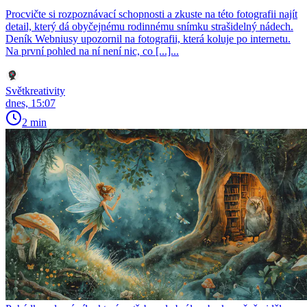
Procvičte si rozpoznávací schopnosti a zkuste na této fotografii najít
detail, který dá obyčejnému rodinnému snímku strašidelný nádech.
Deník Webniusy upozornil na fotografii, která koluje po internetu.
Na první pohled na ní není nic, co [...]...
Světkreativity
dnes, 15:07
2 min