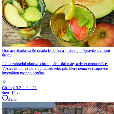
Domácí okurková limonáda je pecka a snadno ji připravíte z vlastní
úrody
Jedna zahradní okurka, citron, pár lístků máty a deset minut práce.
Výsledek: litr až litr a půl chladivého pití, které nemá se sirupovou
limonádou nic společného.
Chalupáři-Zahrádkáři
dnes, 14:57
3 min