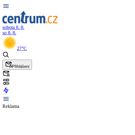
sobota 8. 8.
so 8. 8.
27°C
Přihlášení
Reklama