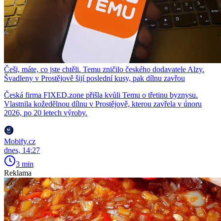
Češi, máte, co jste chtěli. Temu zničilo českého dodavatele Alzy.
Švadleny v Prostějově šijí poslední kusy, pak dílnu zavřou
Česká firma FIXED.zone přišla kvůli Temu o třetinu byznysu.
Vlastnila kožedělnou dílnu v Prostějově, kterou zavřela v únoru
2026, po 20 letech výroby.
Mobify.cz
dnes, 14:27
3 min
Reklama