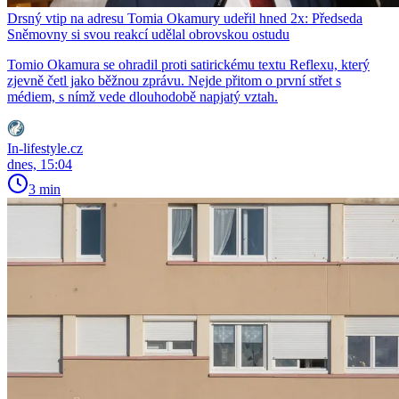
Drsný vtip na adresu Tomia Okamury udeřil hned 2x: Předseda
Sněmovny si svou reakcí udělal obrovskou ostudu
Tomio Okamura se ohradil proti satirickému textu Reflexu, který
zjevně četl jako běžnou zprávu. Nejde přitom o první střet s
médiem, s nímž vede dlouhodobě napjatý vztah.
In-lifestyle.cz
dnes, 15:04
3 min