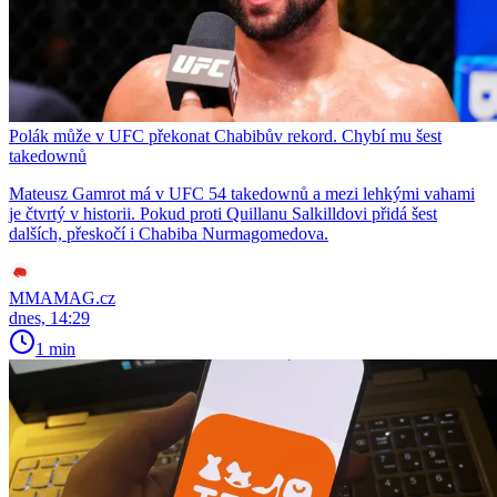
Polák může v UFC překonat Chabibův rekord. Chybí mu šest
takedownů
Mateusz Gamrot má v UFC 54 takedownů a mezi lehkými vahami
je čtvrtý v historii. Pokud proti Quillanu Salkilldovi přidá šest
dalších, přeskočí i Chabiba Nurmagomedova.
MMAMAG.cz
dnes, 14:29
1 min