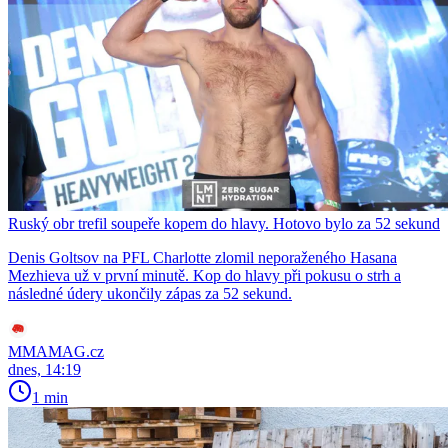
Ruský obr trefil soupeře kopem do hlavy. Hotovo bylo za 52 sekund
Denis Goltsov na PFL Charlotte zlomil neporaženého Hasana
Mezhieva už v první minutě. Kop do hlavy při pokusu o strh a
následné údery ukončily zápas za 52 sekund.
MMAMAG.cz
dnes, 14:19
1 min