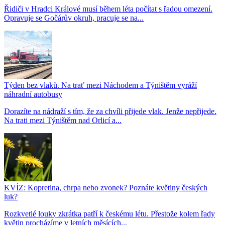
Řidiči v Hradci Králové musí během léta počítat s řadou omezení.
Opravuje se Gočárův okruh, pracuje se na...
Týden bez vlaků. Na trať mezi Náchodem a Týništěm vyráží
náhradní autobusy
Dorazíte na nádraží s tím, že za chvíli přijede vlak. Jenže nepřijede.
Na trati mezi Týništěm nad Orlicí a...
KVÍZ: Kopretina, chrpa nebo zvonek? Poznáte květiny českých
luk?
Rozkvetlé louky zkrátka patří k českému létu. Přestože kolem řady
květin procházíme v letních měsících...