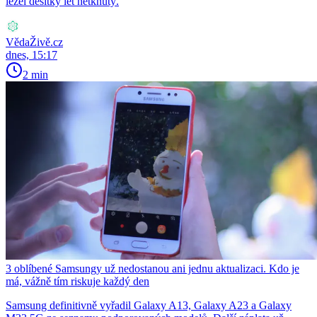
ležel desítky let netknutý.
VědaŽivě.cz
dnes, 15:17
2 min
3 oblíbené Samsungy už nedostanou ani jednu aktualizaci. Kdo je
má, vážně tím riskuje každý den
Samsung definitivně vyřadil Galaxy A13, Galaxy A23 a Galaxy