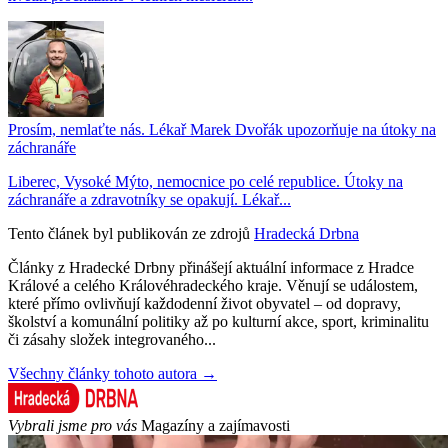
Prosím, nemlaťte nás. Lékař Marek Dvořák upozorňuje na útoky na
záchranáře
Liberec, Vysoké Mýto, nemocnice po celé republice. Útoky na
záchranáře a zdravotníky se opakují. Lékař...
Tento článek byl publikován ze zdrojů
Hradecká Drbna
Články z Hradecké Drbny přinášejí aktuální informace z Hradce
Králové a celého Královéhradeckého kraje. Věnují se událostem,
které přímo ovlivňují každodenní život obyvatel – od dopravy,
školství a komunální politiky až po kulturní akce, sport, kriminalitu
či zásahy složek integrovaného...
Všechny články tohoto autora →
Vybrali jsme pro vás
Magazíny a zajímavosti