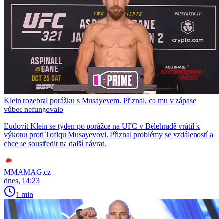
Klein rozebral porážku s Musayevem. Přiznal, co mu v zápase
vůbec nefungovalo
Ľudovít Klein se týden po porážce na UFC v Bělehradě vrátil k
výkonu proti Tofiqu Musayevovi. Přiznal problémy se vzdáleností a
chce se soustředit na další návrat.
MMAMAG.cz
dnes, 14:23
1 min