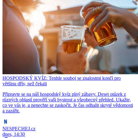
HOSPODSKÝ KVÍZ: Tenhle souboj se znalostmi končí pro
většinu dřív, než čekali
Připravte se na náš hospodský kvíz plný zábavy. Deset otázek z
různých oblastí prověří vaši bystrost a všeobecný přehled. Ukažte,
co ve vás je, a nenechte se zaskočit. Je čas odhalit skryté vědomosti
a zazářit.
NESPECHEJ.cz
dnes, 14:30