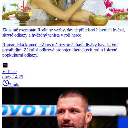
Zkus mě rozesmát: Rodinné vazby, dávné přátelství hlavních hvězd,
skryté odkazy a hvězdný tenista v roli herce
Romantická komedie Zkus mě rozesmát baví diváky havajským
prostředím. Zákulisí odkrývá propojení hereckých rodin i skryté
popkulturní odkazy.
V Telce
dnes, 14:29
3 min