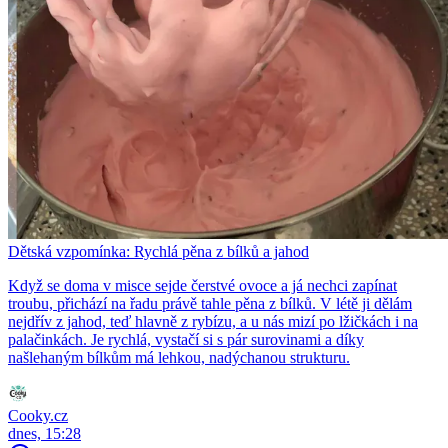
Dětská vzpomínka: Rychlá pěna z bílků a jahod
Když se doma v misce sejde čerstvé ovoce a já nechci zapínat
troubu, přichází na řadu právě tahle pěna z bílků. V létě ji dělám
nejdřív z jahod, teď hlavně z rybízu, a u nás mizí po lžičkách i na
palačinkách. Je rychlá, vystačí si s pár surovinami a díky
našlehaným bílkům má lehkou, nadýchanou strukturu.
Cooky.cz
dnes, 15:28