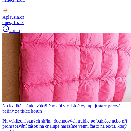
nadechnout.
Aplausin.cz
dnes, 15:18
2 min
Na kvalitě spánku záleží čím dál víc. Lidé vykupují staré péřové
peřiny za tisíce korun
Při vyklízení starých skříní, duchnových truhlic po babičce nebo při
prohrabávání zásob na chalupě narážíme velmi často na textil, který