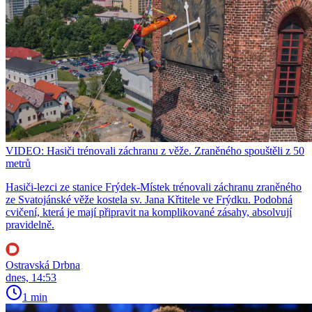
VIDEO: Hasiči trénovali záchranu z věže. Zraněného spouštěli z 50
metrů
Hasiči-lezci ze stanice Frýdek-Místek trénovali záchranu zraněného
ze Svatojánské věže kostela sv. Jana Křtitele ve Frýdku. Podobná
cvičení, která je mají připravit na komplikované zásahy, absolvují
pravidelně.
Ostravská Drbna
dnes, 14:53
1 min