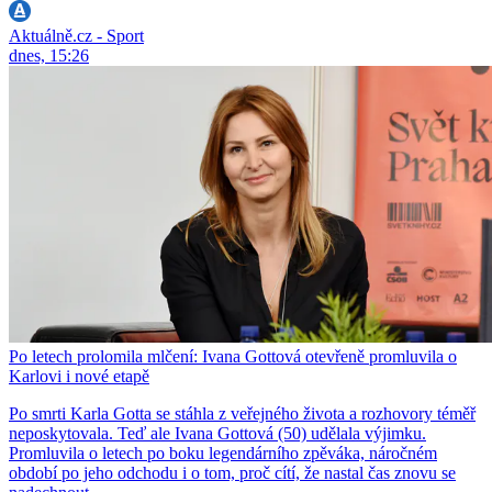
Aktuálně.cz - Sport
dnes, 15:26
Po letech prolomila mlčení: Ivana Gottová otevřeně promluvila o
Karlovi i nové etapě
Po smrti Karla Gotta se stáhla z veřejného života a rozhovory téměř
neposkytovala. Teď ale Ivana Gottová (50) udělala výjimku.
Promluvila o letech po boku legendárního zpěváka, náročném
období po jeho odchodu i o tom, proč cítí, že nastal čas znovu se