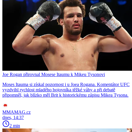
Joe Rogan přirovnal Mosese Itaumu k Mikeu Tysonovi
Moses Itauma si získal pozornost i u Joea Rogana. Komentátor UFC
vyzdvihl rychlost mladého bojovníka těžké váhy a při debatě
připomněl, jak blízko měl Brit k historickému zápisu Mikea Tysona.
MMAMAG.cz
dnes, 14:37
2 min