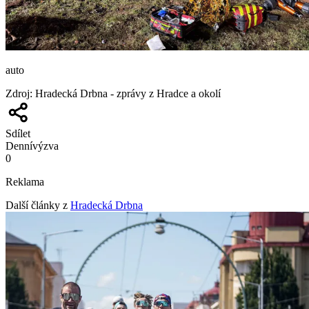
auto
Zdroj
:
Hradecká Drbna - zprávy z Hradce a okolí
Sdílet
Denní
výzva
0
Reklama
Další články z
Hradecká Drbna