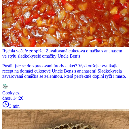
Rychlá večeře ze spíže: Zavařovaná cuketová omáčka s ananasem
ve stylu sladkokyselé omáčky Uncle Ben’s
Pustili jste se do zpracování úrody cuket? Vyzkoušejte vynikající
recept na domácí cuketové Uncle Bens s ananasem! Sladkokyselá
zavařovaná omáčka se zeleninou, která perfektně doplní rýži i maso.
Cooky.cz
dnes, 14:26
3 min