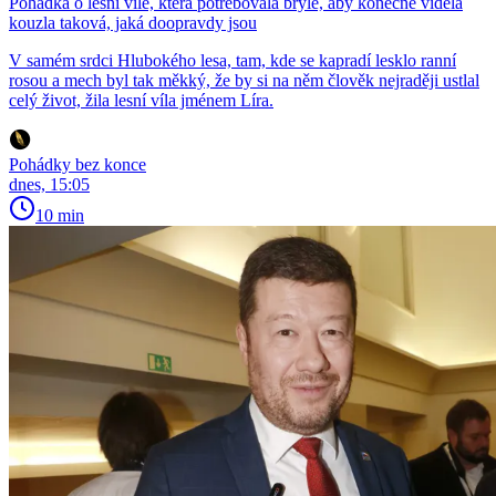
Pohádka o lesní víle, která potřebovala brýle, aby konečně viděla
kouzla taková, jaká doopravdy jsou
V samém srdci Hlubokého lesa, tam, kde se kapradí lesklo ranní
rosou a mech byl tak měkký, že by si na něm člověk nejraději ustlal
celý život, žila lesní víla jménem Líra.
Pohádky bez konce
dnes, 15:05
10 min