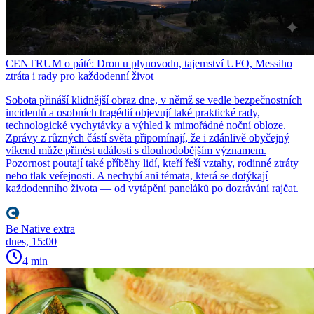
CENTRUM o páté: Dron u plynovodu, tajemství UFO, Messiho
ztráta i rady pro každodenní život
Sobota přináší klidnější obraz dne, v němž se vedle bezpečnostních
incidentů a osobních tragédií objevují také praktické rady,
technologické vychytávky a výhled k mimořádné noční obloze.
Zprávy z různých částí světa připomínají, že i zdánlivě obyčejný
víkend může přinést události s dlouhodobějším významem.
Pozornost poutají také příběhy lidí, kteří řeší vztahy, rodinné ztráty
nebo tlak veřejnosti. A nechybí ani témata, která se dotýkají
každodenního života — od vytápění paneláků po dozrávání rajčat.
Be Native extra
dnes, 15:00
4 min