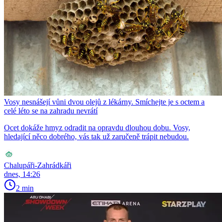
Vosy nesnášejí vůni dvou olejů z lékárny. Smíchejte je s octem a
celé léto se na zahradu nevrátí
Ocet dokáže hmyz odradit na opravdu dlouhou dobu. Vosy,
hledající něco dobrého, vás tak už zaručeně trápit nebudou.
Chalupáři-Zahrádkáři
dnes, 14:26
2 min