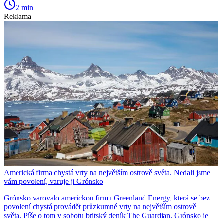
2 min
Reklama
Americká firma chystá vrty na největším ostrově světa. Nedali jsme
vám povolení, varuje ji Grónsko
Grónsko varovalo americkou firmu Greenland Energy, která se bez
povolení chystá provádět průzkumné vrty na největším ostrově
světa. Píše o tom v sobotu britský deník The Guardian. Grónsko je