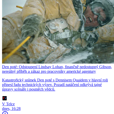
Den poté: Odstoupení Lindsay Lohan, finančně nedostupný Gibson,
nereálný příběh a zákaz pro pracovníky americké agentury
Katastrofický snímek Den poté s Dennisem Quaidem v hlavní roli
přinesl řadu technických výzev. Pozadí natáčení odkrývá tajné
úpravy scénáře i posměch vědců.
V Telce
dnes, 16:28