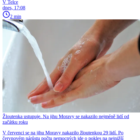
V Telce
dnes, 17:08
2 min
Žloutenka ustupuje. Na jihu Moravy se nakazilo nejméně lidí od
začátku roku
V červenci se na jihu Moravy nakazilo žloutenkou 29 lidí. Po
červnovém nárůstu počtu nemocných jde o pokles na nejnižší