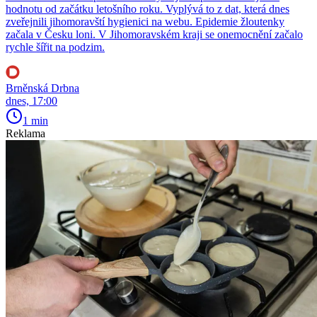
hodnotu od začátku letošního roku. Vyplývá to z dat, která dnes
zveřejnili jihomoravští hygienici na webu. Epidemie žloutenky
začala v Česku loni. V Jihomoravském kraji se onemocnění začalo
rychle šířit na podzim.
Brněnská Drbna
dnes, 17:00
1 min
Reklama