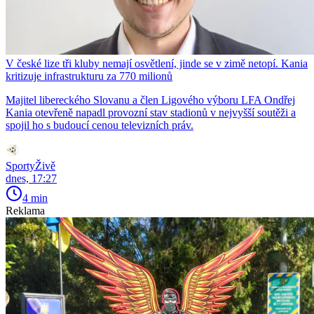
V české lize tři kluby nemají osvětlení, jinde se v zimě netopí. Kania
kritizuje infrastrukturu za 770 milionů
Majitel libereckého Slovanu a člen Ligového výboru LFA Ondřej
Kania otevřeně napadl provozní stav stadionů v nejvyšší soutěži a
spojil ho s budoucí cenou televizních práv.
SportyŽivě
dnes, 17:27
4 min
Reklama