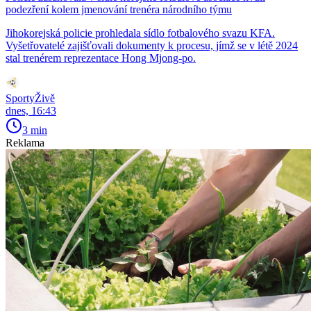
podezření kolem jmenování trenéra národního týmu
Jihokorejská policie prohledala sídlo fotbalového svazu KFA.
Vyšetřovatelé zajišťovali dokumenty k procesu, jímž se v létě 2024
stal trenérem reprezentace Hong Mjong-po.
SportyŽivě
dnes, 16:43
3 min
Reklama