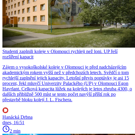
Studenti zaplnili koleje v Olomouci rychleji než loni. UP řeší
rozšíření kapacit
Zájem o vysokoškolské koleje v Olomouci je před nadcházejícím
akademickým rokem vyšší než v předchozích letech. Svědčí o tom
rychlejší zaplnění jejich kapacity. Letošní převis poptávky je asi 15
procent, řekl mluvčí Univerzity Palackého (UP) v Olomouci Egon
Havrlant. Celková kapacita lůžek na kolejích je letos zhruba 4300, o
dalších přibližně 500 míst se tento počet navýší příští rok po
přestavbě bloku kolejí J. L. Fischera.
Hanácká Drbna
dnes, 16:51
2 min