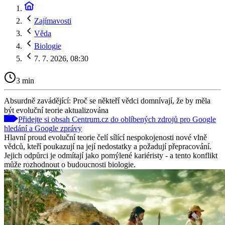
Zajímavosti
Věda
Biologie
7. 7. 2026, 08:30
3 min
Absurdně zavádějící: Proč se někteří vědci domnívají, že by měla
být evoluční teorie aktualizována
Přidejte si obsah Centrum.cz do oblíbených zdrojů pro Google
hledání a Google zprávy
Hlavní proud evoluční teorie čelí sílící nespokojenosti nové vlně
vědců, kteří poukazují na její nedostatky a požadují přepracování.
Jejich odpůrci je odmítají jako pomýlené kariéristy - a tento konflikt
může rozhodnout o budoucnosti biologie.