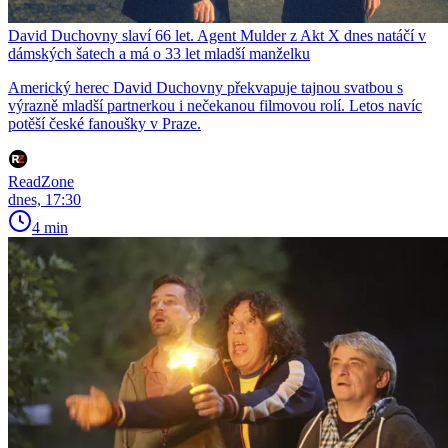
David Duchovny slaví 66 let. Agent Mulder z Akt X dnes natáčí v
dámských šatech a má o 33 let mladší manželku
Americký herec David Duchovny překvapuje tajnou svatbou s
výrazně mladší partnerkou i nečekanou filmovou rolí. Letos navíc
potěší české fanoušky v Praze.
ReadZone
dnes, 17:30
4 min