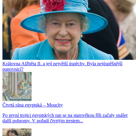
Královna Alžběta II. a její největší úspěchy. Byla nejúspěšnější
panovnicí?
Čtvrtá rána egyptská – Mouchy
Po první trojici egyptských ran se na starověkou říši začaly snášet
další pohromy. V pořadí čtvrtým trestem...