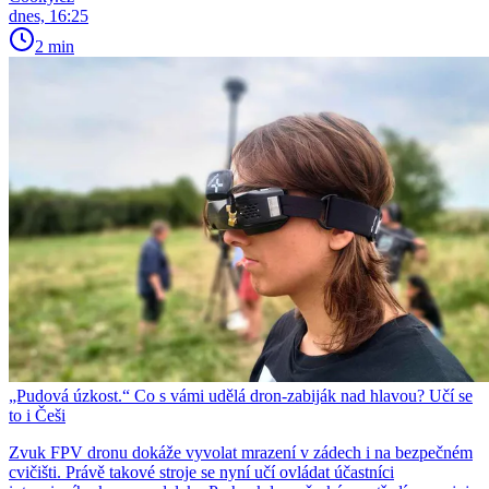
dnes, 16:25
2 min
„Pudová úzkost.“ Co s vámi udělá dron-zabiják nad hlavou? Učí se
to i Češi
Zvuk FPV dronu dokáže vyvolat mrazení v zádech i na bezpečném
cvičišti. Právě takové stroje se nyní učí ovládat účastníci