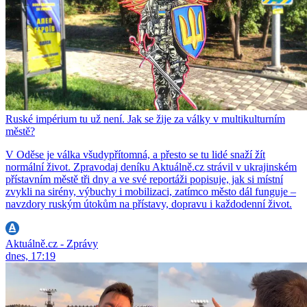
Ruské impérium tu už není. Jak se žije za války v multikulturním
městě?
V Oděse je válka všudypřítomná, a přesto se tu lidé snaží žít
normální život. Zpravodaj deníku Aktuálně.cz strávil v ukrajinském
přístavním městě tři dny a ve své reportáži popisuje, jak si místní
zvykli na sirény, výbuchy i mobilizaci, zatímco město dál funguje –
navzdory ruským útokům na přístavy, dopravu i každodenní život.
Aktuálně.cz - Zprávy
dnes, 17:19