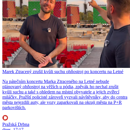
Marek Ztracený zrušil kvůli suchu ohňostroj po koncertu na Letné
Na pátečním koncertu Marka Ztraceného na Letné nebude
plánovaný ohňostroj na věžích u pódia, zpěvák ho nechal zrušit
kvůli suchu a také s ohledem na místní obyvatele a jejich zvířecí
miláčky. Pražští policisté zároveň vyzvali návštěvníky, aby do centra
města nejezdili auty, ale vozy zaparkovali na okraji města na P+R
parkovištích.
Pražská Drbna
dnes, 17:17