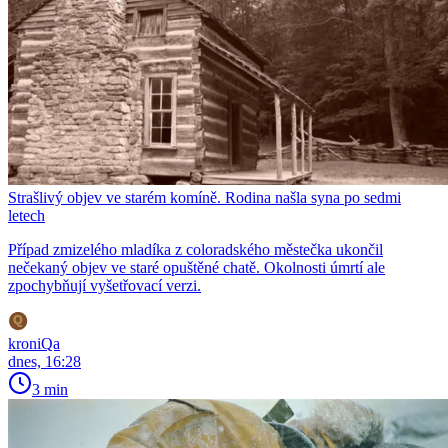
Strašlivý objev ve starém komíně. Rodina našla syna po sedmi
letech
Případ zmizelého mladíka z coloradského městečka ukončil
nečekaný objev ve staré opuštěné chatě. Okolnosti úmrtí ale
zpochybňují vyšetřovací verzi.
kroniQa
dnes, 16:28
3 min