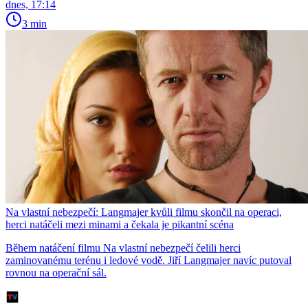
dnes, 17:14
3 min
Na vlastní nebezpečí: Langmajer kvůli filmu skončil na operaci,
herci natáčeli mezi minami a čekala je pikantní scéna
Během natáčení filmu Na vlastní nebezpečí čelili herci
zaminovanému terénu i ledové vodě. Jiří Langmajer navíc putoval
rovnou na operační sál.