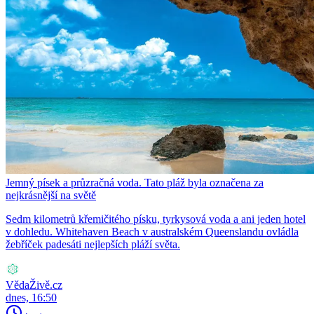
Jemný písek a průzračná voda. Tato pláž byla označena za
nejkrásnější na světě
Sedm kilometrů křemičitého písku, tyrkysová voda a ani jeden hotel
v dohledu. Whitehaven Beach v australském Queenslandu ovládla
žebříček padesáti nejlepších pláží světa.
VědaŽivě.cz
dnes, 16:50