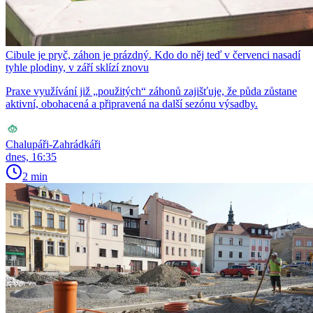
Cibule je pryč, záhon je prázdný. Kdo do něj teď v červenci nasadí
tyhle plodiny, v září sklízí znovu
Praxe využívání již „použitých“ záhonů zajišťuje, že půda zůstane
aktivní, obohacená a připravená na další sezónu výsadby.
Chalupáři-Zahrádkáři
dnes, 16:35
2 min