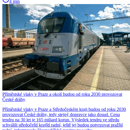
4 min
Příměstské vlaky v Praze a okolí budou od roku 2030 provozovat
České dráhy
Příměstské vlaky v Praze a Středočeském kraji budou od roku 2030
provozovat České dráhy, tedy stejný dopravce jako dosud. Cena
tendru na 30 let je 165 miliard korun. Výsledek tendru ve středu
schválili středočeští krajští radní, ještě jej budou potvrzovat pražští