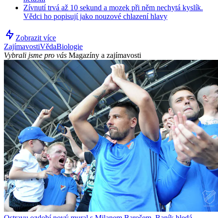
Zívnutí trvá až 10 sekund a mozek při něm nechytá kyslík.
Vědci ho popisují jako nouzové chlazení hlavy
Zobrazit více
Zajímavosti
Věda
Biologie
Vybrali jsme pro vás
Magazíny a zajímavosti
Ostravu ozdobí nový mural s Milanem Barošem. Baník hledá