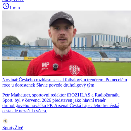
1 min
Novinář Českého rozhlasu se stal fotbalovým trenérem. Po necelém
roce u dorostenek Slavie povede druholigový tým
Petr Mathauser, sportovní redaktor iROZHLAS a Radiožurnálu
Sport, byl v červenci 2026 představen jako hlavní trenér
druholigového nováčka FK Arsenal Česká Lípa. Jeho trenérská
cesta ale nezačala včera.
SportyŽivě