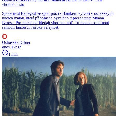
vhodné místo
Společnost Radegast ve spolupráci s Baníkem vytvoří v ostravských
ulicích malbu, která připomene bývalého reprezentanta Milana
Baroše. Pro mural teď hledají vhodnou zeď. Tu mohou nabídnout
samotní fanoušci i široká veřejnost.
Ostravská Drbna
dnes, 17:32
1 min