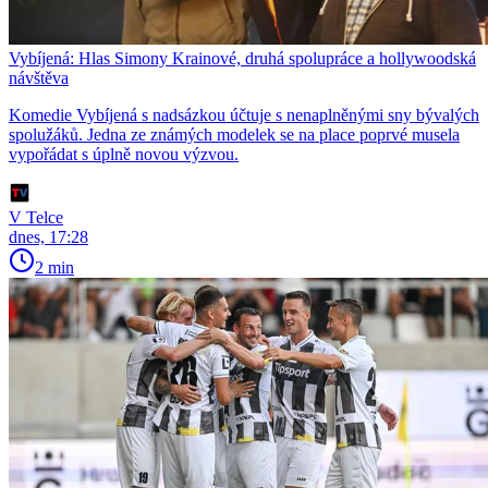
Vybíjená: Hlas Simony Krainové, druhá spolupráce a hollywoodská
návštěva
Komedie Vybíjená s nadsázkou účtuje s nenaplněnými sny bývalých
spolužáků. Jedna ze známých modelek se na place poprvé musela
vypořádat s úplně novou výzvou.
V Telce
dnes, 17:28
2 min