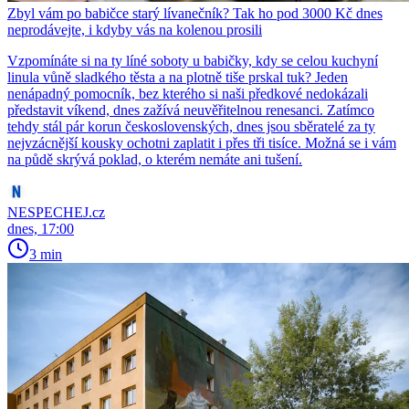
Zbyl vám po babičce starý lívanečník? Tak ho pod 3000 Kč dnes
neprodávejte, i kdyby vás na kolenou prosili
Vzpomínáte si na ty líné soboty u babičky, kdy se celou kuchyní
linula vůně sladkého těsta a na plotně tiše prskal tuk? Jeden
nenápadný pomocník, bez kterého si naši předkové nedokázali
představit víkend, dnes zažívá neuvěřitelnou renesanci. Zatímco
tehdy stál pár korun československých, dnes jsou sběratelé za ty
nejvzácnější kousky ochotni zaplatit i přes tři tisíce. Možná se i vám
na půdě skrývá poklad, o kterém nemáte ani tušení.
NESPECHEJ.cz
dnes, 17:00
3 min