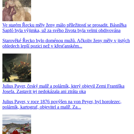
Ve starém Řecku měly ženy málo příležitostí se prosadit. Básnířka
Sapfó byla výjimka, už za svého života byla velmi obdivována
Starověké Řecko bylo doménou mužů. Ačkoliv ženy měly v jistých
ohledech lepší pozici než v křesťanském...
Julius Payer, český malíř a polárník, který objevil Zemi Františka
Josefa. Zastavit jej nedokázala ani ztráta oka
Julius Payer, v roce 1876 povýšen na von Peyer, byl horolezec,
polárník, kartograf, objevitel a malíř. Za...