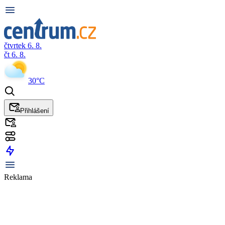
čtvrtek 6. 8.
čt 6. 8.
30°C
Přihlášení
Reklama