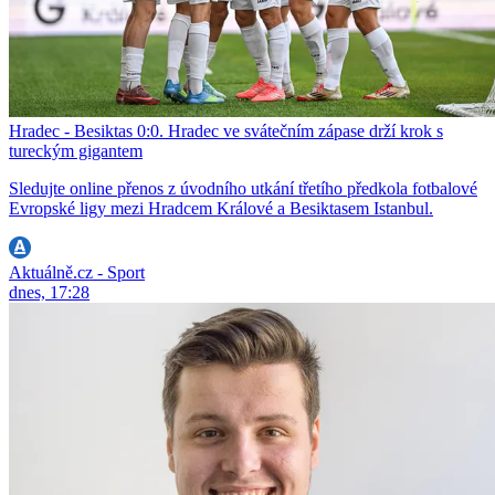
Hradec - Besiktas 0:0. Hradec ve svátečním zápase drží krok s
tureckým gigantem
Sledujte online přenos z úvodního utkání třetího předkola fotbalové
Evropské ligy mezi Hradcem Králové a Besiktasem Istanbul.
Aktuálně.cz - Sport
dnes, 17:28