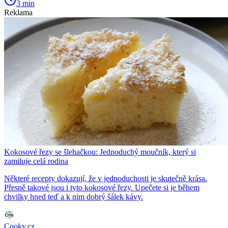
3 min
Reklama
Kokosové řezy se šlehačkou: Jednoduchý moučník, který si
zamiluje celá rodina
Některé recepty dokazují, že v jednoduchosti je skutečně krása.
Přesně takové jsou i tyto kokosové řezy. Upečete si je během
chvilky hned teď a k nim dobrý šálek kávy.
Cooky.cz