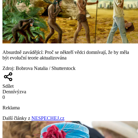
Absurdně zavádějící: Proč se někteří vědci domnívají, že by měla
být evoluční teorie aktualizována
Zdroj
:
Bobrova Natalia / Shutterstock
Sdílet
Denní
výzva
0
Reklama
Další články z
NESPECHEJ.cz