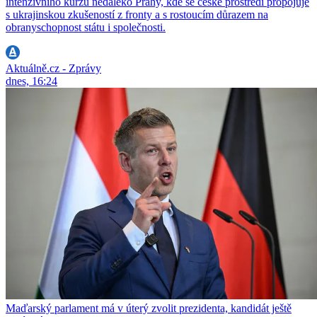
intenzivního kurzu nedaleko Prahy, kde se české prostředí propojuje
s ukrajinskou zkušeností z fronty a s rostoucím důrazem na
obranyschopnost státu i společnosti.
Aktuálně.cz - Zprávy
dnes, 16:24
Maďarský parlament má v úterý zvolit prezidenta, kandidát ještě