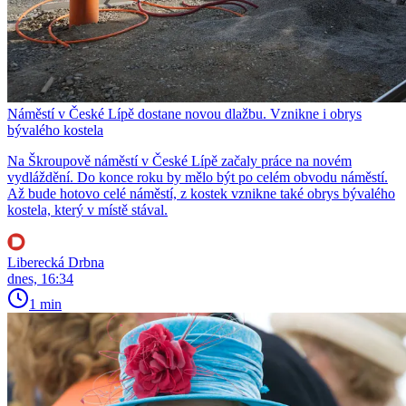
Náměstí v České Lípě dostane novou dlažbu. Vznikne i obrys
bývalého kostela
Na Škroupově náměstí v České Lípě začaly práce na novém
vydláždění. Do konce roku by mělo být po celém obvodu náměstí.
Až bude hotovo celé náměstí, z kostek vznikne také obrys bývalého
kostela, který v místě stával.
Liberecká Drbna
dnes, 16:34
1 min