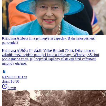
Královna Alžběta II. a její největší úspěchy. Byla nejúspěšnější
panovnicí?
Královna Alžběta II. vládla Velké Británii 70 let. Díky tomu se
zařadila mezi nejdéle panující krále a královny. Ačkoliv ji všichni
podle jména znají, její největší úspěchy zůstávají širší veřejnosti
mnohdy utajené.
NESPECHEJ.cz
dnes, 16:30
3 min