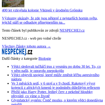
400 let vzkvétala kolonie Vikingů v úrodném Grónsku
Výzkumy ukázaly, že zde jsou některé z nejstarších hornin světa,
jejichž stáří se odhaduje přinejmenším na...
Tento článek byl publikován ze zdrojů
NESPECHEJ.cz
NESPECHEJ.cz - web pro volné chvíle
Všechny články tohoto autora →
Další články z kategorie
Biologie
Vědci sledovali tučňáčí trus z vesmíru po dobu 30 let. To, co
v něm našli, je opravdu znepokojilo
Vědci objevili spojení, které může změnit léčbu agresivního
nádoru
Ve 3 měsících sedí, v 6 stojí a v 9 chodí. Raketový vývoj
kojenců z afrických kmenů je podmíněn důležitým reflexem
Přežil jako Harry Potter. Jediný červ z pekelné hloubky
převrátil, co víme o životě
Glymfatický systém: Čistič mozku, o kterém vědci donedávna
netušili