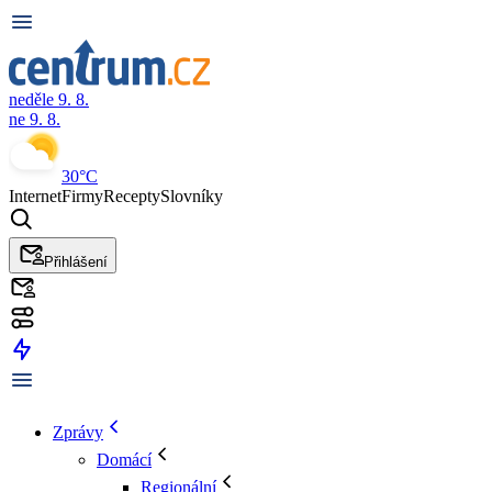
neděle 9. 8.
ne 9. 8.
30°C
Internet
Firmy
Recepty
Slovníky
Přihlášení
Zprávy
Domácí
Regionální