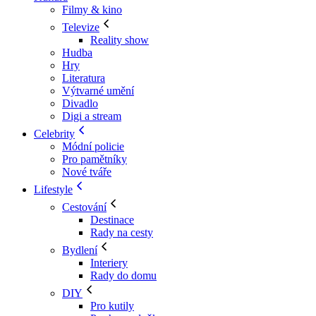
Filmy & kino
Televize
Reality show
Hudba
Hry
Literatura
Výtvarné umění
Divadlo
Digi a stream
Celebrity
Módní policie
Pro pamětníky
Nové tváře
Lifestyle
Cestování
Destinace
Rady na cesty
Bydlení
Interiery
Rady do domu
DIY
Pro kutily