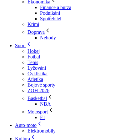
Ekonomika
Finance a burza
Podnikání
Spotřebitel
Krimi
Doprava
Nehody
Sport
Hokej
Fotbal
Tenis
Lyžování
Cyklistika
Atletika
Bojové sporty
ZOH 2026
Basketbal
NBA
Motosport
F1
Auto-moto
Elektromobily
Kultura