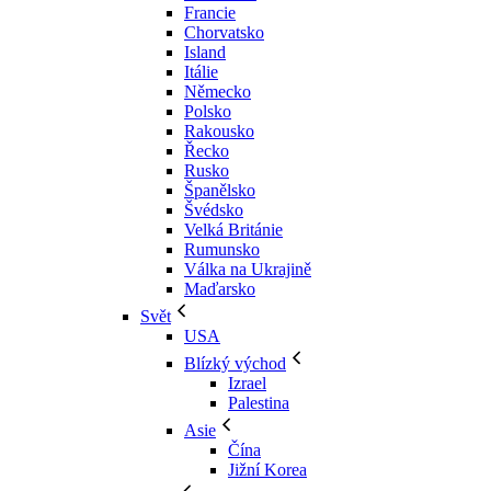
Francie
Chorvatsko
Island
Itálie
Německo
Polsko
Rakousko
Řecko
Rusko
Španělsko
Švédsko
Velká Británie
Rumunsko
Válka na Ukrajině
Maďarsko
Svět
USA
Blízký východ
Izrael
Palestina
Asie
Čína
Jižní Korea