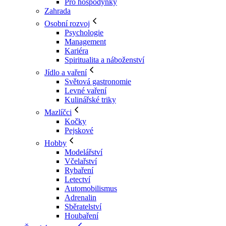
Pro hospodyňky
Zahrada
Osobní rozvoj
Psychologie
Management
Kariéra
Spiritualita a náboženství
Jídlo a vaření
Světová gastronomie
Levné vaření
Kulinářské triky
Mazlíčci
Kočky
Pejskové
Hobby
Modelářství
Včelařství
Rybaření
Letectví
Automobilismus
Adrenalin
Sběratelství
Houbaření