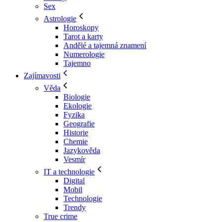
Sex
Astrologie
Horoskopy
Tarot a karty
Andělé a tajemná znamení
Numerologie
Tajemno
Zajímavosti
Věda
Biologie
Ekologie
Fyzika
Geografie
Historie
Chemie
Jazykověda
Vesmír
IT a technologie
Digital
Mobil
Technologie
Trendy
True crime