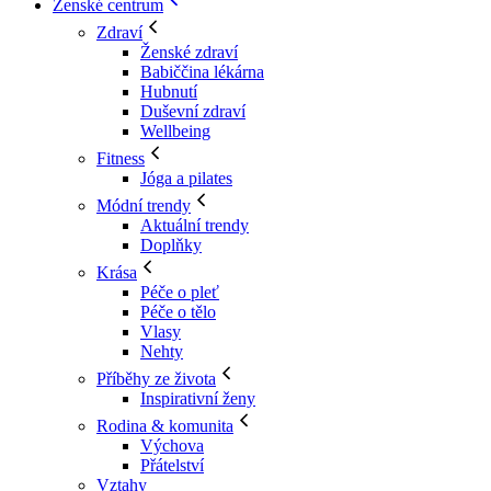
Ženské centrum
Zdraví
Ženské zdraví
Babiččina lékárna
Hubnutí
Duševní zdraví
Wellbeing
Fitness
Jóga a pilates
Módní trendy
Aktuální trendy
Doplňky
Krása
Péče o pleť
Péče o tělo
Vlasy
Nehty
Příběhy ze života
Inspirativní ženy
Rodina & komunita
Výchova
Přátelství
Vztahy