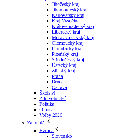
Jihočeský kraj
Jihomoravský kraj
Karlovarský kraj
Kraj Vysočina
Králověhradecký kraj
Liberecký kraj
Moravskoslezský kraj
Olomoucký kraj
Pardubický kraj
Plzeňský kraj
Středočeský kraj
Ústecký kraj
Zlínský kraj
Praha
Brno
Ostrava
Školství
Zdravotnictví
Politika
O počasí
Volby 2026
Zahraničí
Evropa
Slovensko