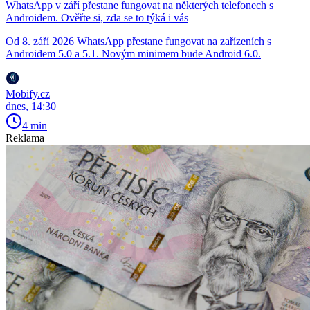
WhatsApp v září přestane fungovat na některých telefonech s
Androidem. Ověřte si, zda se to týká i vás
Od 8. září 2026 WhatsApp přestane fungovat na zařízeních s
Androidem 5.0 a 5.1. Novým minimem bude Android 6.0.
Mobify.cz
dnes, 14:30
4 min
Reklama