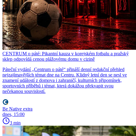
CENTRUM o páté: Pikantní kauza v korejském fotbalu a pražský
sklep odpovídá cenou plážovému domu v cizině
Páteční vydání „Centrum o páté“ přináší denní redakční přehled
nejzajímavějších témat dne na Centru. Klidný letní den se nesl ve
znamení událostí z domova i zahraničí, kulturních připomínek,
sportovních příběhů i témat, která dokážou překvapit svou
nečekanou souvislostí.
Be Native extra
dnes, 15:00
3 min