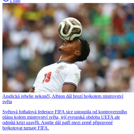
1 min
Anglická rebelie nekončí, Albion dál hrozí bojkotem mistrovství
světa
Světová fotbalová federace FIFA sice ustoupila od kontroverzního
plánu kolem mistrovství světa, její evropská obdoba UEFA ale
odmítá krizi uzavřít. Anglie dál patří mezi země připravené
bojkotovat turnaje FIFA.