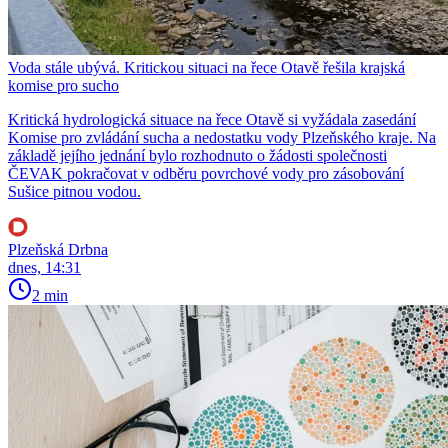
Voda stále ubývá. Kritickou situaci na řece Otavě řešila krajská
komise pro sucho
Kritická hydrologická situace na řece Otavě si vyžádala zasedání
Komise pro zvládání sucha a nedostatku vody Plzeňského kraje. Na
základě jejího jednání bylo rozhodnuto o žádosti společnosti
ČEVAK pokračovat v odběru povrchové vody pro zásobování
Sušice pitnou vodou.
Plzeňská Drbna
dnes, 14:31
2 min