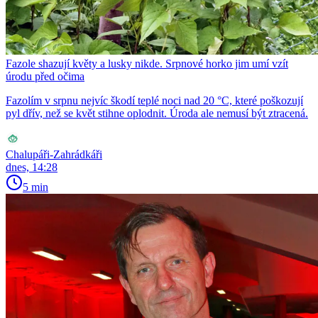
Fazole shazují květy a lusky nikde. Srpnové horko jim umí vzít
úrodu před očima
Fazolím v srpnu nejvíc škodí teplé noci nad 20 °C, které poškozují
pyl dřív, než se květ stihne oplodnit. Úroda ale nemusí být ztracená.
Chalupáři-Zahrádkáři
dnes, 14:28
5 min