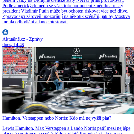
během války na Ukrajině členské státy NATO příliš provokovat.
Podle amerických médií se však toto hodnocení změnilo a ruský
prezident Vladimir Putin může být ochoten riskovat více než dříve.
Zpravodajci zároveň upozorňují na několik scénářů, jak by Moskva
mohla odhodlání aliance otestovat.
Aktuálně.cz - Zprávy
dnes, 14:49
Hamilton, Verstappen nebo Norris: Kdo má nejvyšší plat?
Lewis Hamilton, Max Verstappen a Lando Norris patří mezi nejlépe
placené sportovce na světě. Kdo z pilotů formule 1 si ale v roce