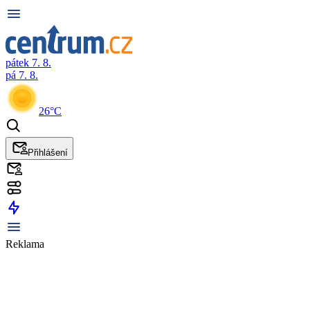
pátek 7. 8.
pá 7. 8.
26°C
Přihlášení
Reklama