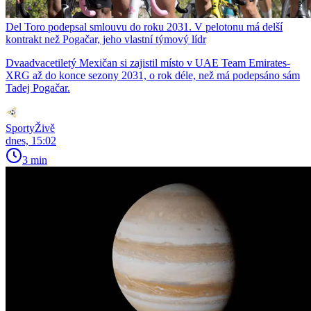
Del Toro podepsal smlouvu do roku 2031. V pelotonu má delší
kontrakt než Pogačar, jeho vlastní týmový lídr
Dvaadvacetiletý Mexičan si zajistil místo v UAE Team Emirates-
XRG až do konce sezony 2031, o rok déle, než má podepsáno sám
Tadej Pogačar.
SportyŽivě
dnes, 15:02
3 min