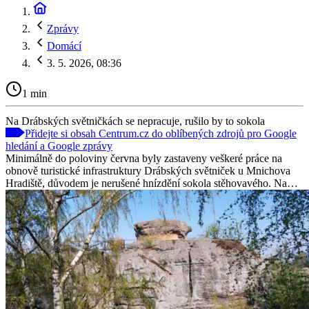
Zprávy
Domácí
3. 5. 2026, 08:36
1 min
Na Drábských světničkách se nepracuje, rušilo by to sokola
Přidejte si obsah Centrum.cz do oblíbených zdrojů pro Google
hledání a Google zprávy
Minimálně do poloviny června byly zastaveny veškeré práce na
obnově turistické infrastruktury Drábských světniček u Mnichova
Hradiště, důvodem je nerušené hnízdění sokola stěhovavého. Na…