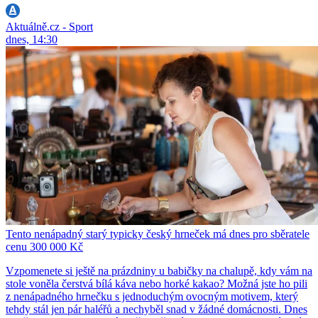
Aktuálně.cz - Sport
dnes, 14:30
Tento nenápadný starý typicky český hrneček má dnes pro sběratele
cenu 300 000 Kč
Vzpomenete si ještě na prázdniny u babičky na chalupě, kdy vám na
stole voněla čerstvá bílá káva nebo horké kakao? Možná jste ho pili
z nenápadného hrnečku s jednoduchým ovocným motivem, který
tehdy stál jen pár haléřů a nechyběl snad v žádné domácnosti. Dnes