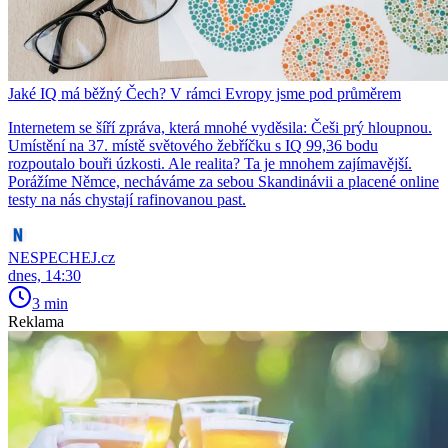
Jaké IQ má běžný Čech? V rámci Evropy jsme pod průměrem
Internetem se šíří zpráva, která mnohé vyděsila: Češi prý hloupnou.
Umístění na 37. místě světového žebříčku s IQ 99,36 bodu
rozpoutalo bouři úzkosti. Ale realita? Ta je mnohem zajímavější.
Porážíme Němce, necháváme za sebou Skandinávii a placené online
testy na nás chystají rafinovanou past.
NESPECHEJ.cz
dnes, 14:30
3 min
Reklama