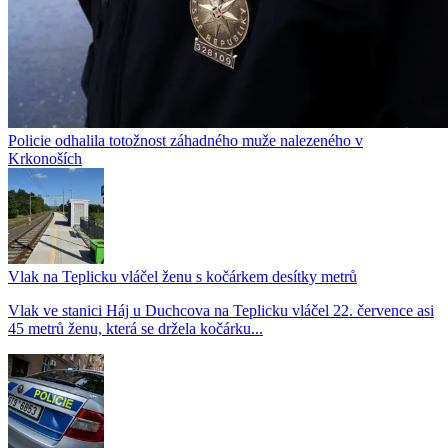
Policie odhalila totožnost záhadného muže nalezeného v
Krkonoších
Vlak na Teplicku vláčel ženu s kočárkem desítky metrů
Vlak ve stanici Háj u Duchcova na Teplicku vláčel 22. července asi
45 metrů ženu, která se držela kočárku...