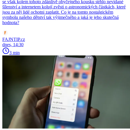
se však kolem tohoto zdánlivě obyčejného kousku strhlo nevídané
šílenství a internetem kolují zvěsti o astronomických částkách, které
jsou za něj lidé ochotni zaplatit. Co je na tomto nostalgickém
symbolu našeho dětství tak výjimečného a jaká je jeho skutečná
hodnota?
FAJNTIP.cz
dnes, 14:30
3 min