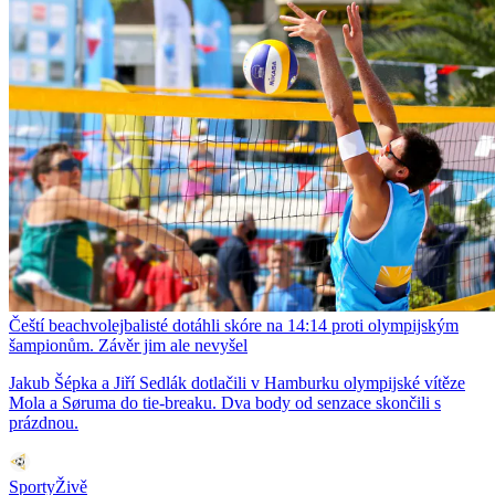
Čeští beachvolejbalisté dotáhli skóre na 14:14 proti olympijským
šampionům. Závěr jim ale nevyšel
Jakub Šépka a Jiří Sedlák dotlačili v Hamburku olympijské vítěze
Mola a Søruma do tie-breaku. Dva body od senzace skončili s
prázdnou.
SportyŽivě