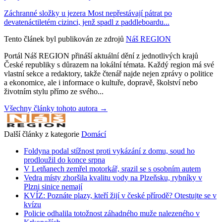
Záchranné složky u jezera Most nepřestávají pátrat po
devatenáctiletém cizinci, jenž spadl z paddleboardu...
Tento článek byl publikován ze zdrojů
Náš REGION
Portál Náš REGION přináší aktuální dění z jednotlivých krajů
České republiky s důrazem na lokální témata. Každý region má své
vlastní sekce a redaktory, takže čtenář najde nejen zprávy o politice
a ekonomice, ale i informace o kultuře, dopravě, školství nebo
životním stylu přímo ze svého...
Všechny články tohoto autora →
Další články z kategorie
Domácí
Foldyna podal stížnost proti vykázání z domu, soud ho
prodloužil do konce srpna
V Letňanech zemřel motorkář, srazil se s osobním autem
Vedra místy zhoršila kvalitu vody na Plzeňsku, rybníky v
Plzni sinice nemají
KVÍZ: Poznáte plazy, kteří žijí v české přírodě? Otestujte se v
kvízu
Policie odhalila totožnost záhadného muže nalezeného v