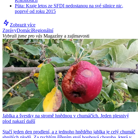
Krkonoších
Půta: Kraje letos ze SFDI nedostanou na své silnice nic,
poprvé od roku 2015
Zobrazit více
Zprávy
Domácí
Regionální
Vybrali jsme pro vás
Magazíny a zajímavosti
Jablka a švestky na stromě hnědnou v chumáčích. Jeden plesnivý
plod nakazí další
Stačí jeden den prodlení, a z jednoho hnědého jablka je celý chumáč
shnilých plodů. Za rychlým šířením stojí houbová choroba, která v