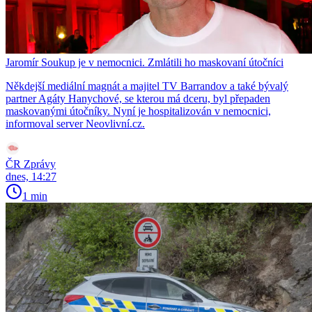
Jaromír Soukup je v nemocnici. Zmlátili ho maskovaní útočníci
Někdejší mediální magnát a majitel TV Barrandov a také bývalý
partner Agáty Hanychové, se kterou má dceru, byl přepaden
maskovanými útočníky. Nyní je hospitalizován v nemocnici,
informoval server Neovlivní.cz.
ČR Zprávy
dnes, 14:27
1 min