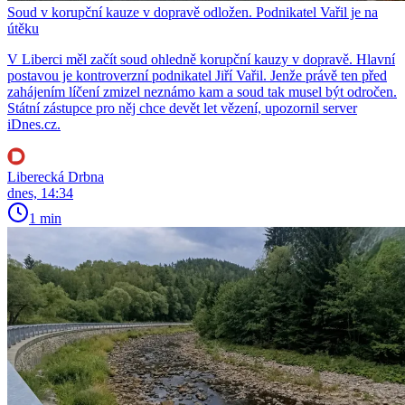
Soud v korupční kauze v dopravě odložen. Podnikatel Vařil je na
útěku
V Liberci měl začít soud ohledně korupční kauzy v dopravě. Hlavní
postavou je kontroverzní podnikatel Jiří Vařil. Jenže právě ten před
zahájením líčení zmizel neznámo kam a soud tak musel být odročen.
Státní zástupce pro něj chce devět let vězení, upozornil server
iDnes.cz.
Liberecká Drbna
dnes, 14:34
1 min