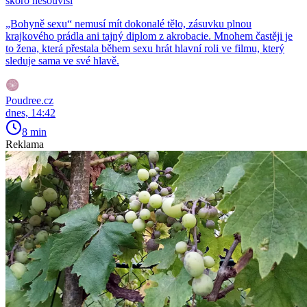
skoro nesouvisí
„Bohyně sexu“ nemusí mít dokonalé tělo, zásuvku plnou
krajkového prádla ani tajný diplom z akrobacie. Mnohem častěji je
to žena, která přestala během sexu hrát hlavní roli ve filmu, který
sleduje sama ve své hlavě.
Poudree.cz
dnes, 14:42
8 min
Reklama