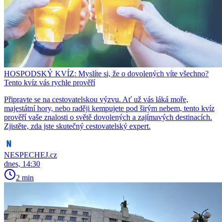
HOSPODSKÝ KVÍZ: Myslíte si, že o dovolených víte všechno?
Tento kvíz vás rychle prověří
Připravte se na cestovatelskou výzvu. Ať už vás láká moře,
majestátní hory, nebo raději kempujete pod širým nebem, tento kvíz
prověří vaše znalosti o světě dovolených a zajímavých destinacích.
Zjistěte, zda jste skutečný cestovatelský expert.
NESPECHEJ.cz
dnes, 14:30
2 min