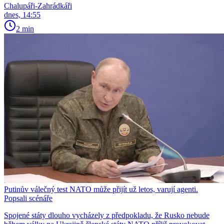
Chalupáři-Zahrádkáři
dnes, 14:55
2 min
Putinův válečný test NATO může přijít už letos, varují agenti.
Popsali scénáře
Spojené státy dlouho vycházely z předpokladu, že Rusko nebude