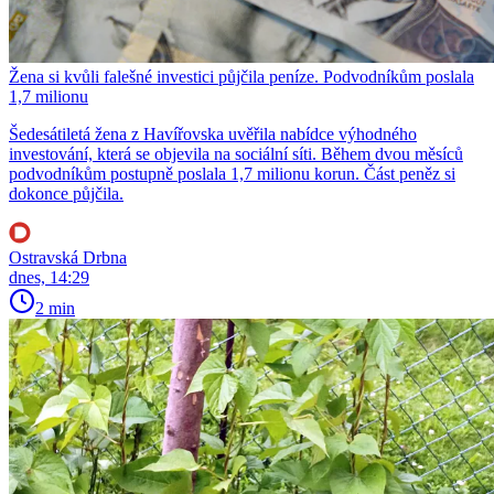
Žena si kvůli falešné investici půjčila peníze. Podvodníkům poslala
1,7 milionu
Šedesátiletá žena z Havířovska uvěřila nabídce výhodného
investování, která se objevila na sociální síti. Během dvou měsíců
podvodníkům postupně poslala 1,7 milionu korun. Část peněz si
dokonce půjčila.
Ostravská Drbna
dnes, 14:29
2 min