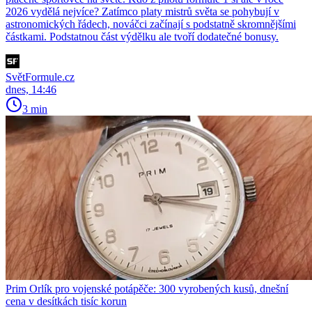
2026 vydělá nejvíce? Zatímco platy mistrů světa se pohybují v
astronomických řádech, nováčci začínají s podstatně skromnějšími
částkami. Podstatnou část výdělku ale tvoří dodatečné bonusy.
SvětFormule.cz
dnes, 14:46
3 min
Prim Orlík pro vojenské potápěče: 300 vyrobených kusů, dnešní
cena v desítkách tisíc korun