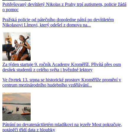
Pohřešovaný devítiletý Nikolas z Prahy trpí autismem, policie žádá
o pomoc
Pražská policie od pátečního dopoledne pátrá po devítiletém
Nikolasovi Límovi, který odešel z domova na...
Za týden startuje 9. ročník Academy Kroměříž. Přivítá přes osm
desítek studentů z celého světa i hvězdné lektory
Ve čtvrtek 13. srpna se historické prostory Kroměříže promění v
centrum mezinárodního hudebního vzdělávání...
Pátrání po devatenáctiletém mladíkovi na jezeře Most pokračuje,
potápěči třídí data z hloubky