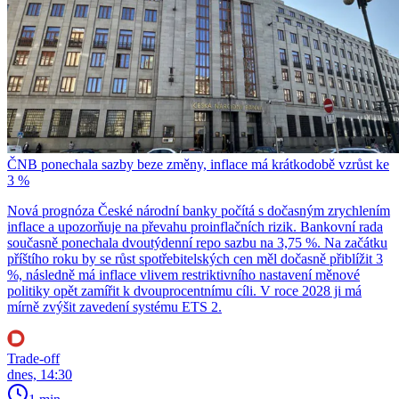
ČNB ponechala sazby beze změny, inflace má krátkodobě vzrůst ke
3 %
Nová prognóza České národní banky počítá s dočasným zrychlením
inflace a upozorňuje na převahu proinflačních rizik. Bankovní rada
současně ponechala dvoutýdenní repo sazbu na 3,75 %. Na začátku
příštího roku by se růst spotřebitelských cen měl dočasně přiblížit 3
%, následně má inflace vlivem restriktivního nastavení měnové
politiky opět zamířit k dvouprocentnímu cíli. V roce 2028 ji má
mírně zvýšit zavedení systému ETS 2.
Trade-off
dnes, 14:30