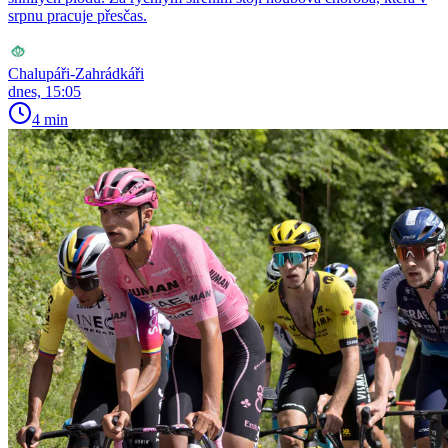
srpnu pracuje přesčas.
Chalupáři-Zahrádkáři
dnes, 15:05
4 min