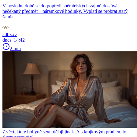
V poslední době se do popředí sběratelských zájmů dostává
nečekaný předmět – náramkové hodinky. Vyplatí se probrat starý
šatník.
adbz.cz
dnes, 14:42
2 min
7 věcí, které bohyně sexu dělají jinak. A s krajkovým prádlem to