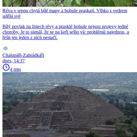
Réva v srpnu chytá bílé mapy a bobule praskají. Vlhko s vedrem
udělá své
Bílý povlak na listech révy a prasklé bobule nejsou projevy jedné
choroby. Je to signál, že se na keři sešlo víc problémů najednou, a
řešit jen jeden z nich nestačí.
Chalupáři-Zahrádkáři
dnes, 14:37
4 min