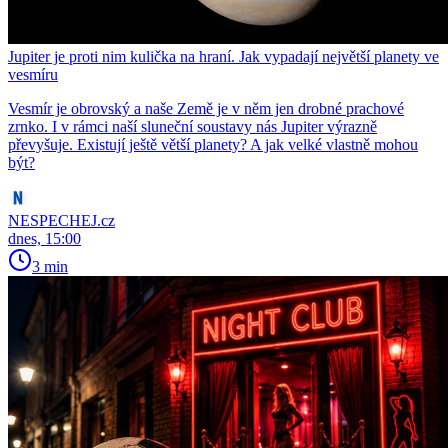
Jupiter je proti nim kulička na hraní. Jak vypadají největší planety ve
vesmíru
Vesmír je obrovský a naše Země je v něm jen drobné prachové
zrnko. I v rámci naší sluneční soustavy nás Jupiter výrazně
převyšuje. Existují ještě větší planety? A jak velké vlastně mohou
být?
NESPECHEJ.cz
dnes, 15:00
3 min