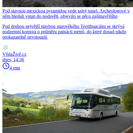
Pod slavnou mexickou pyramidou vede tajný tunel. Archeologové v
něm hledali vstup do podsvětí, objevilo se něco zajímavějšího
Pod druhou největší stavbou starověkého Teotihuacánu se skrývá
podzemní komora o průměru patnácti metrů, do které dosud nikdo
prokazatelně nevstoupil.
VědaŽivě.cz
dnes, 14:36
4 min