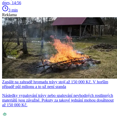
dnes, 14:56
3 min
Reklama
Zapálit na zahradě hromadu trávy stojí až 150 000 Kč. V horším
případě půl milionu a to už není sranda
Následky vypalování trávy nebo spalování nevhodných rostlinných
materiálů jsou závažné. Pokuty za takové jednání mohou dosáhnout
až 150 000 Kč.