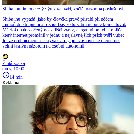
Shiba inu: internetový výraz ve tváři, kočičí názor na poslušnost
Shiba inu vypadá, jako by člověka právě přistihl při něčem
mimořádně trapném a rozhodl se, že to zatím nebude komentovat.
Má dokonale stočený ocas, liščí výraz, elegantní pohyb a obličej,
který internet proměnil v jednu z nejslavnějších psích tváří vůbec.
Jenže pod memem se skrývá staré japonské lovecké plemeno s
velmi jasným názorem na osobní autonomii.
Žlutá kočka
dnes, 10:00
14 min
Reklama