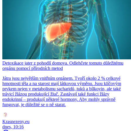
Detoxikace jater z pohodlí domova. Odlehčete tomuto důležitému
orgánu pomocí přírodních metod
Játra jsou největším vnitřním orgánem. Tvoří okolo 2 % celkové
hmotnosti těla a na starost mají látkovou výměnu. Jsou klíčovým
prvkem nejen v metabolismu sacharidů, tuků a bílkovin, ale také
trávicí žlázou produkující žluč. Zastávají také funkci žlázy
endokrinní – produkují některé hormony. Aby mohly správně
fungovat, je důležité se o ně starat.
Krasnezeny.eu
dnes, 10:16