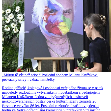
„Miluju tě víc než sebe.“ Poslední sbohem Milanu Knížákovi
provázely salvy i vzkaz manželky
Rodina, přátelé, kolegové i osobnosti veřejného života se v pátek
naposledy rozloučili s výtvarníkem, hudebníkem a pedagogem
Milanem Knížákem. Jedna z nejvýraznějších a zároveň
nejkontroverznějších postav české kulturní scény zemřela 26.
července ve věku 86 let. Poslední rozloučení začalo v jedenáct
hodin ve Velké obřadní síni krematoria v pražských Strašnicích.