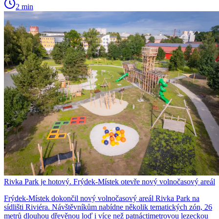
2 min
Rivka Park je hotový. Frýdek-Místek otevře nový volnočasový areál
Frýdek-Místek dokončil nový volnočasový areál Rivka Park na
sídlišti Riviéra. Návštěvníkům nabídne několik tematických zón, 26
metrů dlouhou dřevěnou loď i více než patnáctimetrovou lezeckou