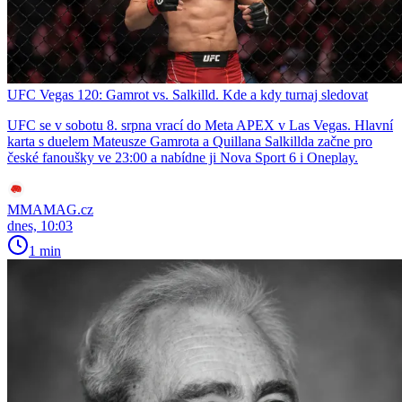
UFC Vegas 120: Gamrot vs. Salkilld. Kde a kdy turnaj sledovat
UFC se v sobotu 8. srpna vrací do Meta APEX v Las Vegas. Hlavní
karta s duelem Mateusze Gamrota a Quillana Salkillda začne pro
české fanoušky ve 23:00 a nabídne ji Nova Sport 6 i Oneplay.
MMAMAG.cz
dnes, 10:03
1 min