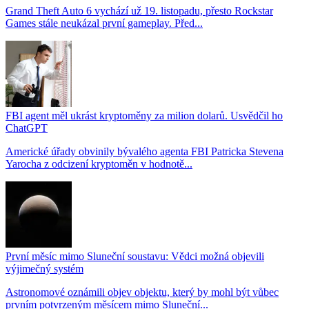
Grand Theft Auto 6 vychází už 19. listopadu, přesto Rockstar
Games stále neukázal první gameplay. Před...
FBI agent měl ukrást kryptoměny za milion dolarů. Usvědčil ho
ChatGPT
Americké úřady obvinily bývalého agenta FBI Patricka Stevena
Yarocha z odcizení kryptoměn v hodnotě...
První měsíc mimo Sluneční soustavu: Vědci možná objevili
výjimečný systém
Astronomové oznámili objev objektu, který by mohl být vůbec
prvním potvrzeným měsícem mimo Sluneční...