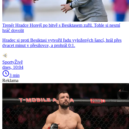
Trenér Hradce Horejš po bitvě s Besiktasem zuřil. Tohle si nesmí
hráč dovolit
Hradec si proti Besiktasi vytvořil řadu vyložených šancí, hrál přes
dvacet minut v přesilovce, a prohrál 0:1.
SportyŽivě
dnes, 10:04
3 min
Reklama