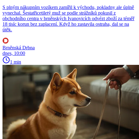
S plným nákupním vozíkem zamířil k východu, pokladny ale úplně
vynechal. Šestatřicetiletý muž se podle strážníků pokusil z
obchodního centra v brněnských Ivanovicích odvézt zboží za téměř
18 tisíc korun bez zaplacení. Když ho zastavila ostraha, dal se na
útěk.
Brněnská Drbna
dnes, 10:00
1 min