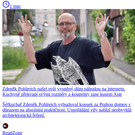
1 min
Zdeněk Pohlreich našel svůj vysněný dům náhodou na internetu.
Kuchyně překvapí svými rozměry a koupelny zase kusem Asie
Šéfkuchař Zdeněk Pohlreich vybudoval kousek za Prahou domov s
důrazem na absolutní praktičnost. Uspořádání vily nabízí neobvyklá
architektonická řešení.
ReadZone