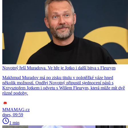
Novotný řeší Muradova. Ve hře je Jotko i další bitva s Fleurym
Makhmud Muradov má po zisku titulu v polotěžké váze hned
několik možností. Ondřej Novotný připustil sjednocení pásů s
Krzysztofem Jotkem i odvetu s Willem Fleurym, která může mít dvě
různé podoby.
MMAMAG.cz
dnes, 09:59
1 min