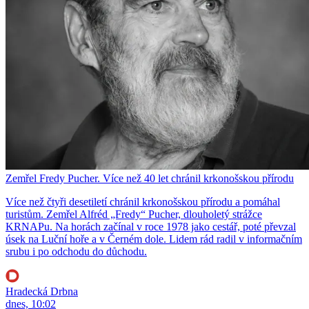
Zemřel Fredy Pucher. Více než 40 let chránil krkonošskou přírodu
Více než čtyři desetiletí chránil krkonošskou přírodu a pomáhal
turistům. Zemřel Alfréd „Fredy“ Pucher, dlouholetý strážce
KRNAPu. Na horách začínal v roce 1978 jako cestář, poté převzal
úsek na Luční hoře a v Černém dole. Lidem rád radil v informačním
srubu i po odchodu do důchodu.
Hradecká Drbna
dnes, 10:02