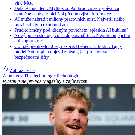
vině Meta
Další AI incident. Mythos od Anthropicu se vydával za
skutečné osoby, o nichž si předtím zjistil informace
AI může nahradit miliony pracovních míst. Největší riziko
hrozí bohatým ekonomikám
Prudké změny pod klidným povrchem, splaskla AI bublina?
Nový prsten sleduje, co se děje uvnitř těla. Nepotřebuje jehlu
ani kapku krve
Co lidé přehlíželi 30 let, našla AI během 72 hodin. Tajný
model Anthropicu objevil způsob, jak prolamovat
bezpečnostní šifry
Zobrazit více
Zajímavosti
IT a technologie
Technologie
Vybrali jsme pro vás
Magazíny a zajímavosti