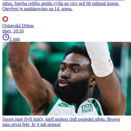
stěnu. Stavba celého areálu vyšla na více než 60 milionů korun.
Otevření je naplánováno na 14. srpna.
Ostravská Drbna
dnes, 10:16
1 min
Sixers mají čtyři hráče, kteří mohou chtít poslední střelu. Brown
jako první řekl, že ji mít nemusí