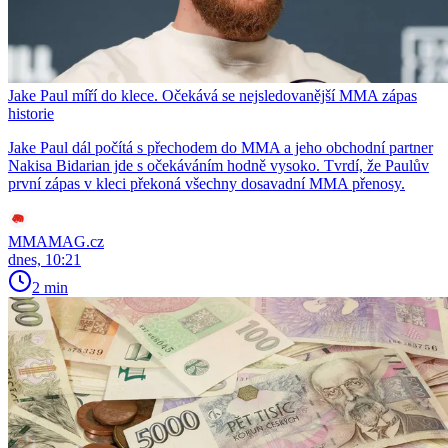
Jake Paul míří do klece. Očekává se nejsledovanější MMA zápas
historie
Jake Paul dál počítá s přechodem do MMA a jeho obchodní partner
Nakisa Bidarian jde s očekáváním hodně vysoko. Tvrdí, že Paulův
první zápas v kleci překoná všechny dosavadní MMA přenosy.
MMAMAG.cz
dnes, 10:21
2 min