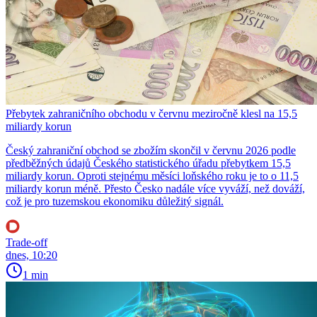
Přebytek zahraničního obchodu v červnu meziročně klesl na 15,5
miliardy korun
Český zahraniční obchod se zbožím skončil v červnu 2026 podle
předběžných údajů Českého statistického úřadu přebytkem 15,5
miliardy korun. Oproti stejnému měsíci loňského roku je to o 11,5
miliardy korun méně. Přesto Česko nadále více vyváží, než dováží,
což je pro tuzemskou ekonomiku důležitý signál.
Trade-off
dnes, 10:20
1 min