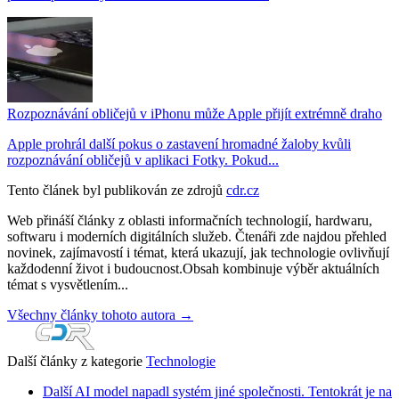
Rozpoznávání obličejů v iPhonu může Apple přijít extrémně draho
Apple prohrál další pokus o zastavení hromadné žaloby kvůli
rozpoznávání obličejů v aplikaci Fotky. Pokud...
Tento článek byl publikován ze zdrojů
cdr.cz
Web přináší články z oblasti informačních technologií, hardwaru,
softwaru i moderních digitálních služeb. Čtenáři zde najdou přehled
novinek, zajímavostí i témat, která ukazují, jak technologie ovlivňují
každodenní život i budoucnost.Obsah kombinuje výběr aktuálních
témat s vysvětlením...
Všechny články tohoto autora →
Další články z kategorie
Technologie
Další AI model napadl systém jiné společnosti. Tentokrát je na