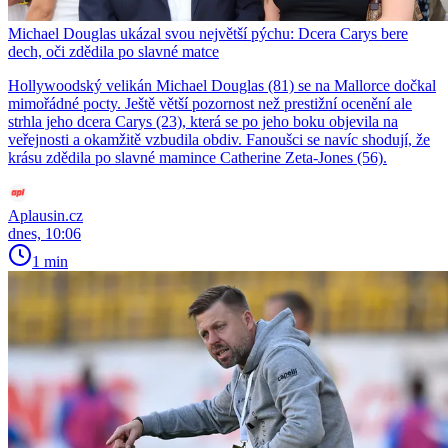
Michael Douglas ukázal svou největší pýchu: Dcera Carys bere
dech, oči zdědila po slavné matce
Hollywoodský velikán Michael Douglas (81) se na Mallorce dočkal
mimořádné pocty. Ještě větší pozornost než prestižní ocenění ale
strhla jeho dcera Carys (23), která se po jeho boku objevila na
veřejnosti a okamžitě vzbudila obdiv. Fanoušci se navíc shodují, že
krásu zdědila po slavné mamince Catherine Zeta-Jones (56).
Aplausin.cz
dnes, 10:06
1 min