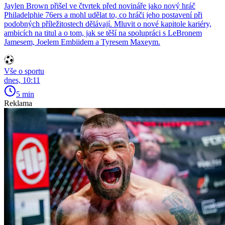
Jaylen Brown přišel ve čtvrtek před novináře jako nový hráč
Philadelphie 76ers a mohl udělat to, co hráči jeho postavení při
podobných příležitostech dělávají. Mluvit o nové kapitole kariéry,
ambicích na titul a o tom, jak se těší na spolupráci s LeBronem
Jamesem, Joelem Embiidem a Tyresem Maxeym.
Vše o sportu
dnes, 10:11
5 min
Reklama