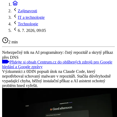
Zajímavosti
IT a technologie
Technologie
6. 7. 2026, 09:05
2 min
Nebezpečný trik na AI programátory: čistý repozitář a skrytý příkaz
přes DNS
Přidejte si obsah Centrum.cz do oblíbených zdrojů pro Google
hledání a Google zprávy
Výzkumníci z 0DIN popsali útok na Claude Code, který
nepotřeboval schovaný malware v repozitáři. Stačila důvěryhodně
vypadající chyba, běžný instalační příkaz a AI asistent ochotný
problém hned vyřešit.