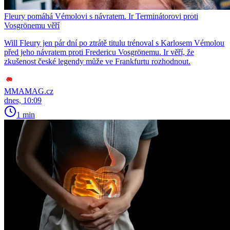
Fleury pomáhá Vémolovi s návratem. Ir Terminátorovi proti
Vosgrönemu věří
Will Fleury jen pár dní po ztrátě titulu trénoval s Karlosem Vémolou
před jeho návratem proti Fredericu Vosgrönemu. Ir věří, že
zkušenost české legendy může ve Frankfurtu rozhodnout.
MMAMAG.cz
dnes, 10:09
1 min