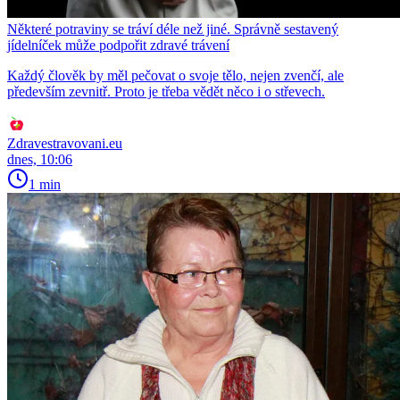
Některé potraviny se tráví déle než jiné. Správně sestavený
jídelníček může podpořit zdravé trávení
Každý člověk by měl pečovat o svoje tělo, nejen zvenčí, ale
především zevnitř. Proto je třeba vědět něco i o střevech.
Zdravestravovani.eu
dnes, 10:06
1 min