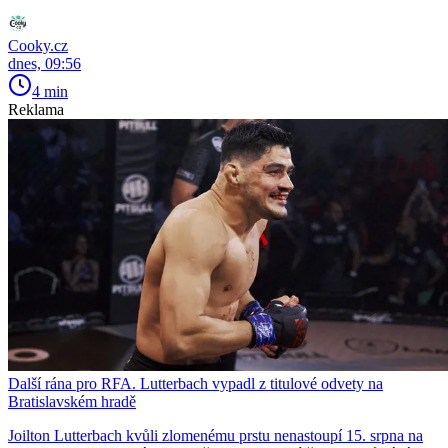
Cooky.cz
dnes, 09:56
4 min
Reklama
Další rána pro RFA. Lutterbach vypadl z titulové odvety na
Bratislavském hradě
Joilton Lutterbach kvůli zlomenému prstu nenastoupí 15. srpna na