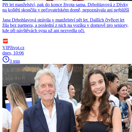
Pět let manželství, pak do konce života sama. Drbohlavová z Dívky
na koštěti skončila v pečovatelském domě, nepoznávala ani nejbližší
Jana Drbohlavová strávila v manželství pět let. Dalších čtyřicet let
žila bez partnera, a poslední z nich na vozíku v domově pro seniory,
kde při návštěvách syna už ani nezvedla oči.
VIPživot.cz
dnes, 10:06
3 min