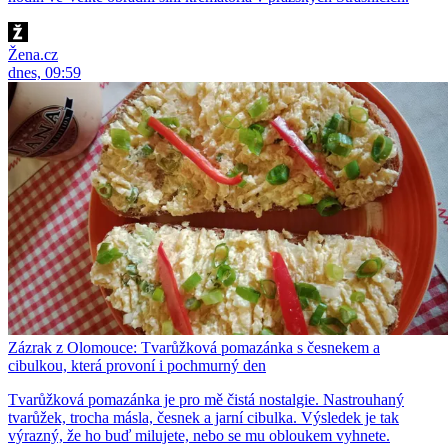
Žena.cz
dnes, 09:59
Zázrak z Olomouce: Tvarůžková pomazánka s česnekem a
cibulkou, která provoní i pochmurný den
Tvarůžková pomazánka je pro mě čistá nostalgie. Nastrouhaný
tvarůžek, trocha másla, česnek a jarní cibulka. Výsledek je tak
výrazný, že ho buď milujete, nebo se mu obloukem vyhnete.