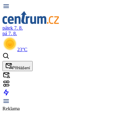
pátek 7. 8.
pá 7. 8.
23°C
Přihlášení
Reklama