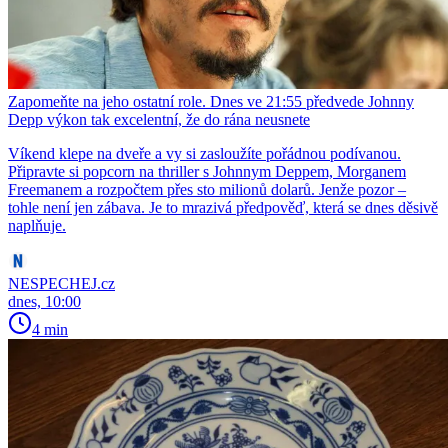
Zapomeňte na jeho ostatní role. Dnes ve 21:55 předvede Johnny
Depp výkon tak excelentní, že do rána neusnete
Víkend klepe na dveře a vy si zasloužíte pořádnou podívanou.
Připravte si popcorn na thriller s Johnnym Deppem, Morganem
Freemanem a rozpočtem přes sto milionů dolarů. Jenže pozor –
tohle není jen zábava. Je to mrazivá předpověď, která se dnes děsivě
naplňuje.
NESPECHEJ.cz
dnes, 10:00
4 min