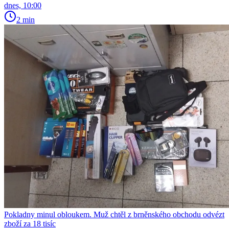
dnes, 10:00
2 min
Pokladny minul obloukem. Muž chtěl z brněnského obchodu odvézt
zboží za 18 tisíc