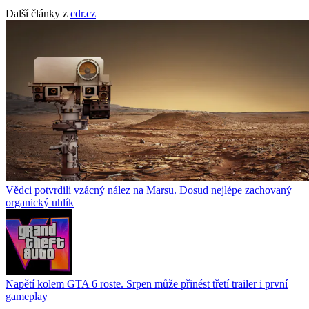
Další články z
cdr.cz
Vědci potvrdili vzácný nález na Marsu. Dosud nejlépe zachovaný
organický uhlík
Napětí kolem GTA 6 roste. Srpen může přinést třetí trailer i první
gameplay