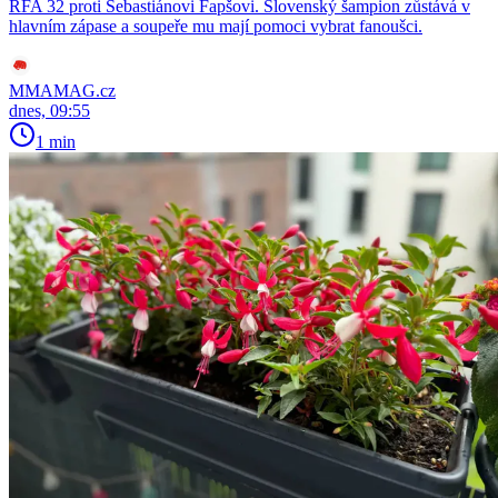
RFA 32 proti Sebastiánovi Fapšovi. Slovenský šampion zůstává v
hlavním zápase a soupeře mu mají pomoci vybrat fanoušci.
MMAMAG.cz
dnes, 09:55
1 min