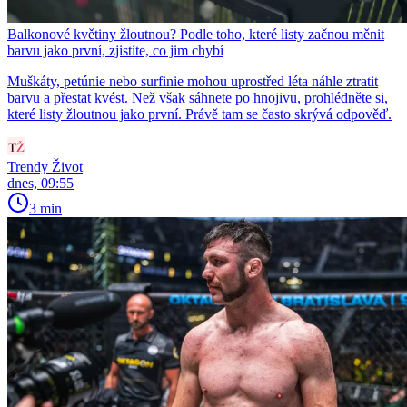
Balkonové květiny žloutnou? Podle toho, které listy začnou měnit
barvu jako první, zjistíte, co jim chybí
Muškáty, petúnie nebo surfinie mohou uprostřed léta náhle ztratit
barvu a přestat kvést. Než však sáhnete po hnojivu, prohlédněte si,
které listy žloutnou jako první. Právě tam se často skrývá odpověď.
Trendy Život
dnes, 09:55
3 min