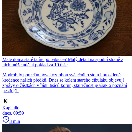
Máte doma staré talíře po babičce? Malý detail na spodní straně z
nich může udělat poklad za 10 tisíc
Modrobílý porcelán býval ozdobou svátečního stolu i prosklené
kredence našich předků. Dnes se kolem starého cibuláku objevují
zprávy o částkách v řádu tisíců korun, skutečnost je však o poznání
pestřejší.
Kapitalio
dnes, 09:59
3 min