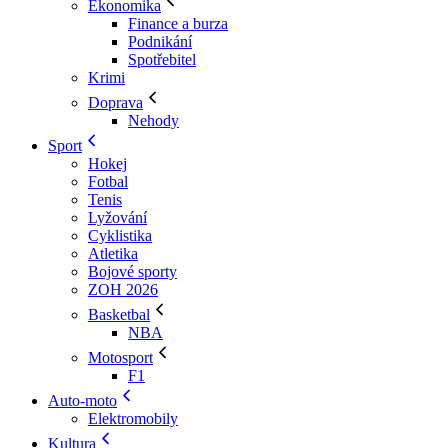
Ekonomika
Finance a burza
Podnikání
Spotřebitel
Krimi
Doprava
Nehody
Sport
Hokej
Fotbal
Tenis
Lyžování
Cyklistika
Atletika
Bojové sporty
ZOH 2026
Basketbal
NBA
Motosport
F1
Auto-moto
Elektromobily
Kultura