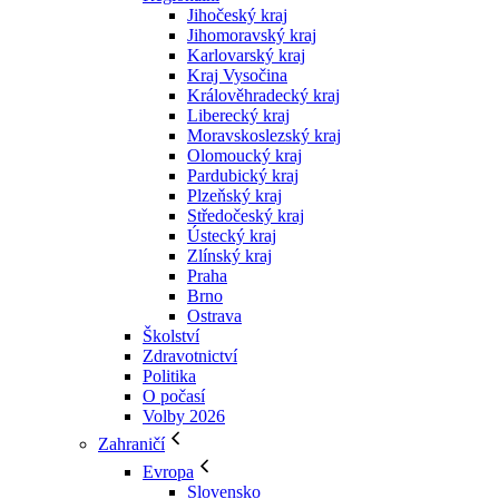
Jihočeský kraj
Jihomoravský kraj
Karlovarský kraj
Kraj Vysočina
Králověhradecký kraj
Liberecký kraj
Moravskoslezský kraj
Olomoucký kraj
Pardubický kraj
Plzeňský kraj
Středočeský kraj
Ústecký kraj
Zlínský kraj
Praha
Brno
Ostrava
Školství
Zdravotnictví
Politika
O počasí
Volby 2026
Zahraničí
Evropa
Slovensko