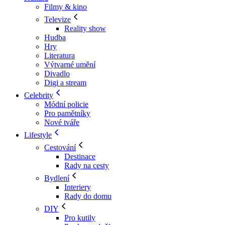
Filmy & kino
Televize
Reality show
Hudba
Hry
Literatura
Výtvarné umění
Divadlo
Digi a stream
Celebrity
Módní policie
Pro pamětníky
Nové tváře
Lifestyle
Cestování
Destinace
Rady na cesty
Bydlení
Interiery
Rady do domu
DIY
Pro kutily