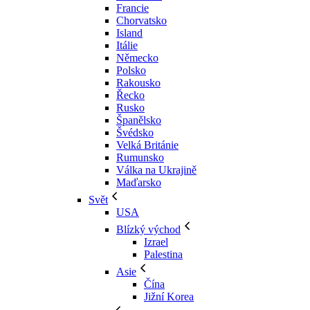
Francie
Chorvatsko
Island
Itálie
Německo
Polsko
Rakousko
Řecko
Rusko
Španělsko
Švédsko
Velká Británie
Rumunsko
Válka na Ukrajině
Maďarsko
Svět
USA
Blízký východ
Izrael
Palestina
Asie
Čína
Jižní Korea