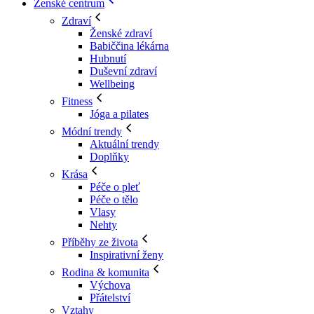
Ženské centrum
Zdraví
Ženské zdraví
Babiččina lékárna
Hubnutí
Duševní zdraví
Wellbeing
Fitness
Jóga a pilates
Módní trendy
Aktuální trendy
Doplňky
Krása
Péče o pleť
Péče o tělo
Vlasy
Nehty
Příběhy ze života
Inspirativní ženy
Rodina & komunita
Výchova
Přátelství
Vztahy