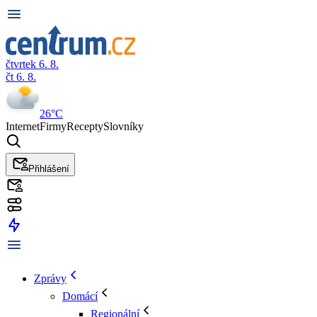
čtvrtek 6. 8.
čt 6. 8.
26°C
Internet
Firmy
Recepty
Slovníky
Přihlášení
Zprávy
Domácí
Regionální