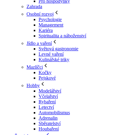
Pro hospodyňky
Zahrada
Osobní rozvoj
Psychologie
Management
Kariéra
Spiritualita a náboženství
Jídlo a vaření
Světová gastronomie
Levné vaření
Kulinářské triky
Mazlíčci
Kočky
Pejskové
Hobby
Modelářství
Včelařství
Rybaření
Letectví
Automobilismus
Adrenalin
Sběratelství
Houbaření