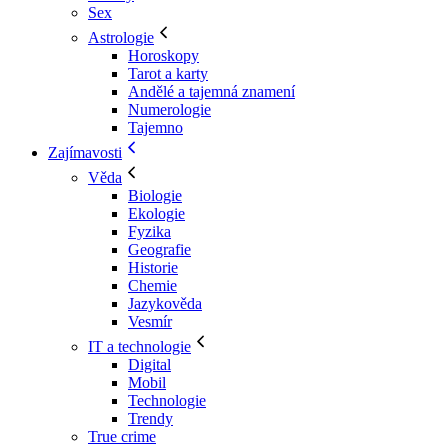
Sex
Astrologie
Horoskopy
Tarot a karty
Andělé a tajemná znamení
Numerologie
Tajemno
Zajímavosti
Věda
Biologie
Ekologie
Fyzika
Geografie
Historie
Chemie
Jazykověda
Vesmír
IT a technologie
Digital
Mobil
Technologie
Trendy
True crime