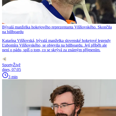
Bývalá manželka hokejového reprezentanta Višňovského. Skončila
na billboardu
Katarína Višňovská, bývalá manželka slovenské hokejové legendy
Ľubomíra Višňovského, se objevila na billboardu. Její příběh ale
není o pádu, spíš o tom, co se skrývá za známým příjmením.
SportyŽivě
dnes, 07:05
3 min