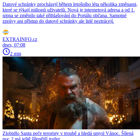
Datové schránky procházejí během letošního léta několika změnami,
které se týkají milionů uživatelů. Nová je internetová adresa a od 1.
srpna se změnilo také přihlašování do Portálu občana. Samotné
zprávy ani přístup do datové schránky ale lidé neztrácejí.
EXTRAINFO.cz
dnes, 07:08
2 min
Zlobidlo Santa peče teroristy v troubě a hledá smysl Vánoc. Šílená
noc 2 má ještě šílenější trailer