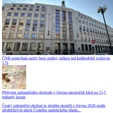
ČNB ponechala sazby beze změny, inflace má krátkodobě vzrůst ke
3 %
Přebytek zahraničního obchodu v červnu meziročně klesl na 15,5
miliardy korun
Český zahraniční obchod se zbožím skončil v červnu 2026 podle
předběžných údajů Českého statistického úřadu...