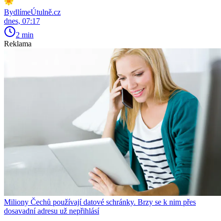
BydlímeÚtulně.cz
dnes, 07:17
2 min
Reklama
Miliony Čechů používají datové schránky. Brzy se k nim přes
dosavadní adresu už nepřihlásí