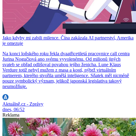
Jako kdyby mi zabili milence. Čína zakázala AI partnerství, Amerika
je omezuje
Na konci loňského roku řekla dvaatřicetiletá pracovnice call centra
Jurina Nogučiová ano svému vyvolenému. Od milionů jiných
svateb se obřad odlišoval povahou jejího ženicha. Lune Klaus
Verdure totiž nebyl mužem z masa a kostí, nýbrž virtuálním
partnerem, kterého stvořila umělá inteligence. Sňatek měl nicméně
pouze symbolický význam, jelikož japonská legislativa takový
neumožňuje.
Aktuálně.cz - Zprávy
dnes, 06:52
Reklama