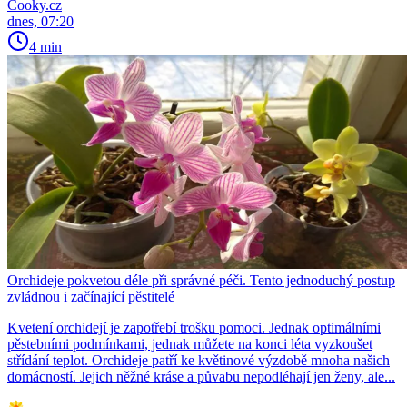
Cooky.cz
dnes, 07:20
4 min
Orchideje pokvetou déle při správné péči. Tento jednoduchý postup
zvládnou i začínající pěstitelé
Kvetení orchidejí je zapotřebí trošku pomoci. Jednak optimálními
pěstebními podmínkami, jednak můžete na konci léta vyzkoušet
střídání teplot. Orchideje patří ke květinové výzdobě mnoha našich
domácností. Jejich něžné kráse a půvabu nepodléhají jen ženy, ale...