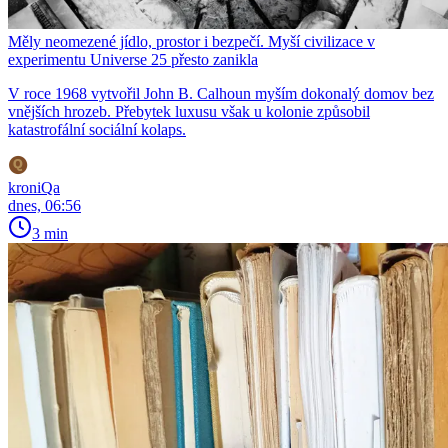
Měly neomezené jídlo, prostor i bezpečí. Myší civilizace v
experimentu Universe 25 přesto zanikla
V roce 1968 vytvořil John B. Calhoun myším dokonalý domov bez
vnějších hrozeb. Přebytek luxusu však u kolonie způsobil
katastrofální sociální kolaps.
kroniQa
dnes, 06:56
3 min