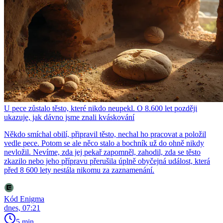
U pece zůstalo těsto, které nikdo neupekl. O 8.600 let později
ukazuje, jak dávno jsme znali kváskování
Někdo smíchal obilí, připravil těsto, nechal ho pracovat a položil
vedle pece. Potom se ale něco stalo a bochník už do ohně nikdy
nevložil. Nevíme, zda jej pekař zapomněl, zahodil, zda se těsto
zkazilo nebo jeho přípravu přerušila úplně obyčejná událost, která
před 8 600 lety nestála nikomu za zaznamenání.
Kód Enigma
dnes, 07:21
5 min