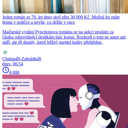
Jeden román ze 70. let dnes stojí přes 30 000 Kč. Možná ho máte
doma v poličce a nevíte, co držíte v ruce
Maďarské vydání Pynchonova románu se na aukci prodalo za
částku odpovídající desítkám tisíc korun. Rozhodl o tom ne autor ani
stáří, ale tři detaily, které běžný majitel knihy přehlédne.
Chalupáři-Zahrádkáři
dnes, 06:54
4 min