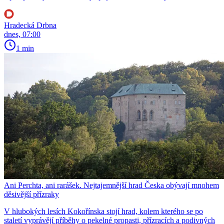
Hradecká Drbna
dnes, 07:00
1 min
Ani Perchta, ani rarášek. Nejtajemnější hrad Česka obývají mnohem
děsivější přízraky
V hlubokých lesích Kokořínska stojí hrad, kolem kterého se po
staletí vyprávějí příběhy o pekelné propasti, přízracích a podivných