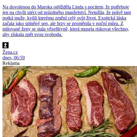
Na dovolenou do Maroka odjížděla Linda s pocitem, že potřebuje
jen na chvíli utéct od prázdného manželství. Netušila, že právě tam
potká muže, kvůli kterému změní celý svůj život. Exotická láska
začala jako splněný sen, ale brzy se proměnila v noční můru. Z
milované ženy se stala vězeňkyně, která musela riskovat všechno,
aby získala zpět svou svobodu.
Žena.cz
dnes, 06:59
Reklama