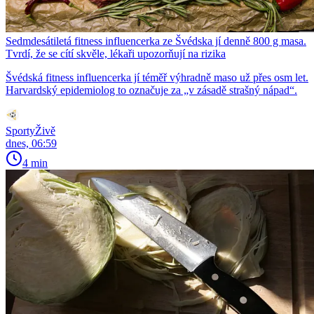
Sedmdesátiletá fitness influencerka ze Švédska jí denně 800 g masa.
Tvrdí, že se cítí skvěle, lékaři upozorňují na rizika
Švédská fitness influencerka jí téměř výhradně maso už přes osm let.
Harvardský epidemiolog to označuje za „v zásadě strašný nápad“.
SportyŽivě
dnes, 06:59
4 min