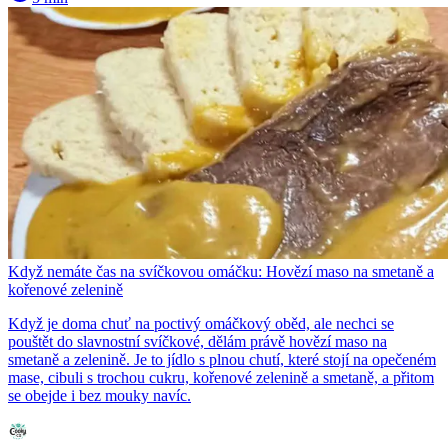
Když nemáte čas na svíčkovou omáčku: Hovězí maso na smetaně a
kořenové zelenině
Když je doma chuť na poctivý omáčkový oběd, ale nechci se
pouštět do slavnostní svíčkové, dělám právě hovězí maso na
smetaně a zelenině. Je to jídlo s plnou chutí, které stojí na opečeném
mase, cibuli s trochou cukru, kořenové zelenině a smetaně, a přitom
se obejde i bez mouky navíc.