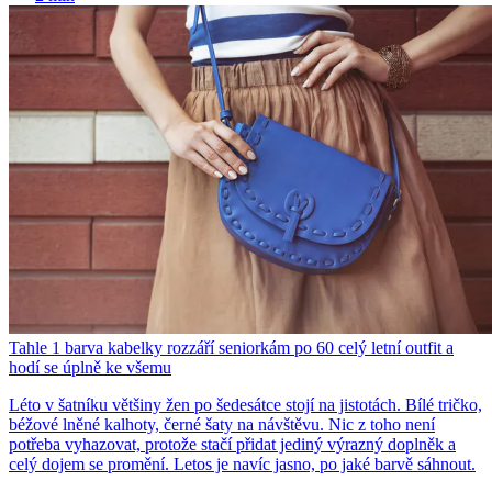
Tahle 1 barva kabelky rozzáří seniorkám po 60 celý letní outfit a
hodí se úplně ke všemu
Léto v šatníku většiny žen po šedesátce stojí na jistotách. Bílé tričko,
béžové lněné kalhoty, černé šaty na návštěvu. Nic z toho není
potřeba vyhazovat, protože stačí přidat jediný výrazný doplněk a
celý dojem se promění. Letos je navíc jasno, po jaké barvě sáhnout.