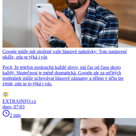
Google může mít uložené vaše hlasové nahrávky: Toto nastavení
ukáže, zda se týká i vás
Pocit, že telefon poslouchá každé slovo, má čas od času skoro
každý. Skutečnost je méně dramatická. Google ale za určitých
podmínek může uchovávat hlasové záznamy a přímo v účtu lze
zjistit, zda se to týká i vás.
EXTRAINFO.cz
dnes, 07:03
2 min