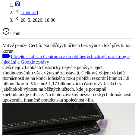
Trade-off
20. 5. 2026, 18:00
1 min
Mrtvé peníze Čechů: Na běžných účtech bez výnosu leží přes bilion
korun
Přidejte si obsah Centrum.cz do oblíbených zdrojů pro Google
hledání a Google zprávy
Češi mají v bankách historicky nejvíce peněz, s jejich
zhodnocováním však výrazně zaostávají. Celkový objem vkladů
domácností se na konci loňského roku přiblížil rekordní hranici 3,8
bilionu korun. Více než 1,17 bilionu z této částky však leží bez
jakéhokoli výnosu na běžných účtech, kde je postupně
znehodnocuje inflace. Na tento závažný nešvar českých domácností
upozornila finančně poradenská společnost 4fin.