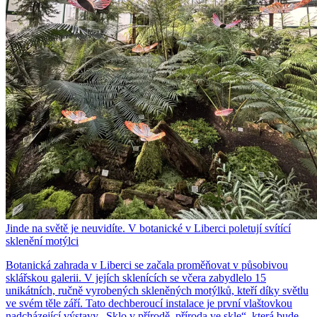
Jinde na světě je neuvidíte. V botanické v Liberci poletují svítící
sklenění motýlci
Botanická zahrada v Liberci se začala proměňovat v působivou
sklářskou galerii. V jejích sklenících se včera zabydlelo 15
unikátních, ručně vyrobených skleněných motýlků, kteří díky světlu
ve svém těle září. Tato dechberoucí instalace je první vlaštovkou
nadcházející výstavy „Sklo v přírodě, příroda ve skle“, která bude