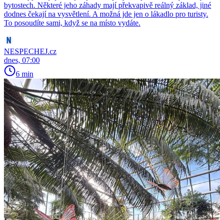
bytostech. Některé jeho záhady mají překvapivě reálný základ, jiné
dodnes čekají na vysvětlení. A možná jde jen o lákadlo pro turisty.
To posoudíte sami, když se na místo vydáte.
NESPECHEJ.cz
dnes, 07:00
6 min