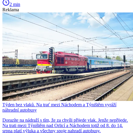
2 min
Reklama
Týden bez vlaků. Na trať mezi Náchodem a Týništěm vyráží
náhradní autobusy
Dorazíte na nádraží s tím, že za chvíli přijede vlak. Jenže nepřijede.
Na trati mezi Týništěm nad Orlicí a Náchodem totiž od 8. do 14.
srpna platí výluka a všechny spoje nahradí autobusy.