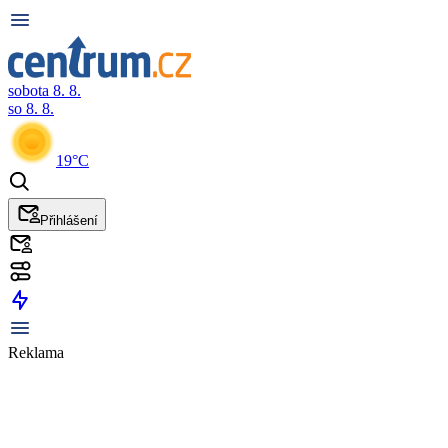
sobota 8. 8.
so 8. 8.
19°C
Přihlášení
Reklama