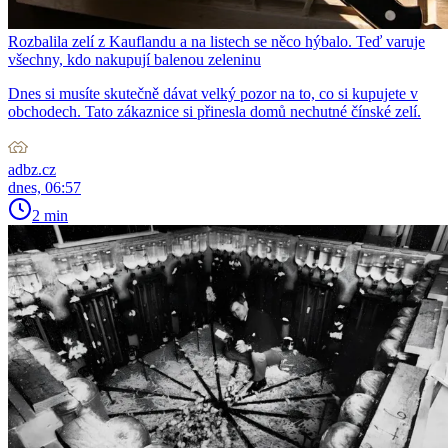
Rozbalila zelí z Kauflandu a na listech se něco hýbalo. Teď varuje
všechny, kdo nakupují balenou zeleninu
Dnes si musíte skutečně dávat velký pozor na to, co si kupujete v
obchodech. Tato zákaznice si přinesla domů nechutné čínské zelí.
adbz.cz
dnes, 06:57
2 min