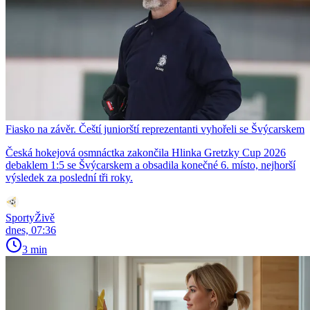
Fiasko na závěr. Čeští juniorští reprezentanti vyhořeli se Švýcarskem
Česká hokejová osmnáctka zakončila Hlinka Gretzky Cup 2026
debaklem 1:5 se Švýcarskem a obsadila konečné 6. místo, nejhorší
výsledek za poslední tři roky.
SportyŽivě
dnes, 07:36
3 min