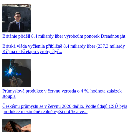
Británie přidělí 8,4 miliardy liber výrobcům ponorek Dreadnought
Britská vláda vyčlenila přibližně 8,4 miliardy liber (237,3 miliardy
Kč) na další etapu výroby čtyř...
Průmyslová produkce v červnu vzrostla o 4 %, hodnota zakázek
stoupla
Českému průmyslu se v červnu 2026 dařilo. Podle údajů ČSÚ byla
produkce meziročně reálně vyšší o 4 % a ve...