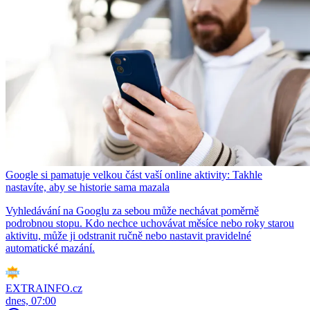
Google si pamatuje velkou část vaší online aktivity: Takhle
nastavíte, aby se historie sama mazala
Vyhledávání na Googlu za sebou může nechávat poměrně
podrobnou stopu. Kdo nechce uchovávat měsíce nebo roky starou
aktivitu, může ji odstranit ručně nebo nastavit pravidelné
automatické mazání.
EXTRAINFO.cz
dnes, 07:00