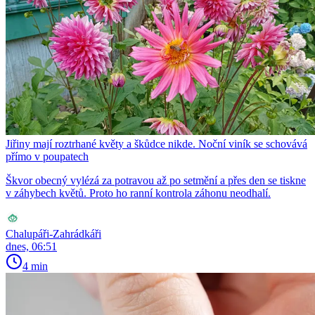
Jiřiny mají roztrhané květy a škůdce nikde. Noční viník se schovává
přímo v poupatech
Škvor obecný vylézá za potravou až po setmění a přes den se tiskne
v záhybech květů. Proto ho ranní kontrola záhonu neodhalí.
Chalupáři-Zahrádkáři
dnes, 06:51
4 min