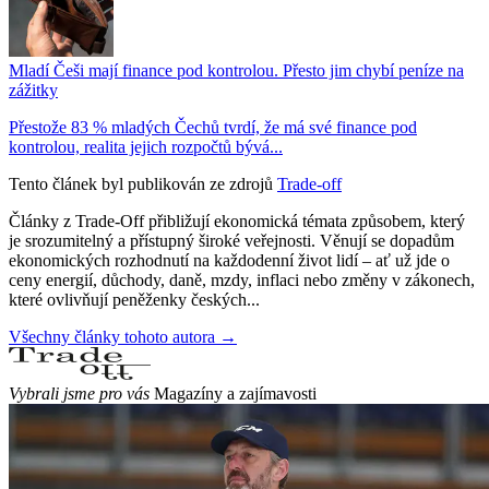
Mladí Češi mají finance pod kontrolou. Přesto jim chybí peníze na
zážitky
Přestože 83 % mladých Čechů tvrdí, že má své finance pod
kontrolou, realita jejich rozpočtů bývá...
Tento článek byl publikován ze zdrojů
Trade-off
Články z Trade-Off přibližují ekonomická témata způsobem, který
je srozumitelný a přístupný široké veřejnosti. Věnují se dopadům
ekonomických rozhodnutí na každodenní život lidí – ať už jde o
ceny energií, důchody, daně, mzdy, inflaci nebo změny v zákonech,
které ovlivňují peněženky českých...
Všechny články tohoto autora →
Vybrali jsme pro vás
Magazíny a zajímavosti