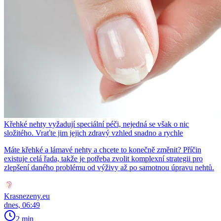
Křehké nehty vyžadují speciální péči, nejedná se však o nic
složitého. Vraťte jim jejich zdravý vzhled snadno a rychle
Máte křehké a lámavé nehty a chcete to konečně změnit? Příčin
existuje celá řada, takže je potřeba zvolit komplexní strategii pro
zlepšení daného problému od výživy až po samotnou úpravu nehtů.
Krasnezeny.eu
dnes, 06:49
2 min