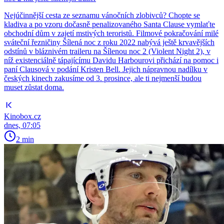
Nejúčinnější cesta ze seznamu vánočních zlobivců? Chopte se
kladiva a po vzoru dočasně penalizovaného Santa Clause vymlaťte
obchodní dům v zajetí mstivých teroristů. Filmové pokračování milé
sváteční řezničiny Šílená noc z roku 2022 nabývá ještě krvavějších
odstínů v bláznivém traileru na Šílenou noc 2 (Violent Night 2), v
níž existenciálně tápajícímu Davidu Harbourovi přichází na pomoc i
paní Clausová v podání Kristen Bell. Jejich nápravnou nadílku v
českých kinech zakusíme od 3. prosince, ale ti nejmenší budou
muset zůstat doma.
Kinobox.cz
dnes, 07:05
2 min