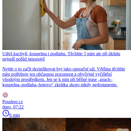
Utřeš kuchyň, koupelnu i podlahu. Těchhle 5 míst ale při úklidu
nejspíš pořád ignoruješ
Nejde o to začít dezinfikovat byt jako operační sál. Většina těchhle
míst potřebuje jen občasnou pozornost a obyčejné vyčištění
vhodným prostředkem. Jen se k nim při běžné trase „prach–
koupelna–podlaha–hotovo“ zkrátka skoro nikdy nedostaneme.
Poudree.cz
dnes, 07:22
6 min