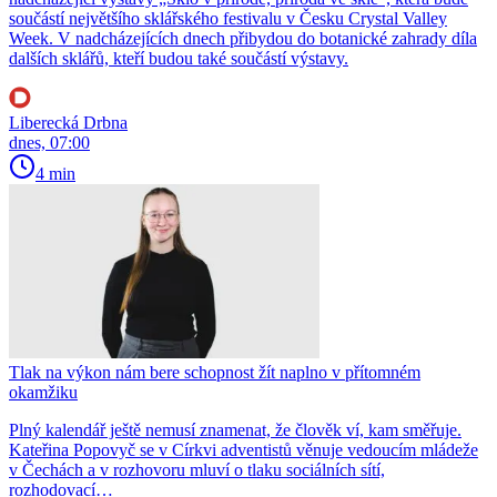
součástí největšího sklářského festivalu v Česku Crystal Valley
Week. V nadcházejících dnech přibydou do botanické zahrady díla
dalších sklářů, kteří budou také součástí výstavy.
Liberecká Drbna
dnes, 07:00
4 min
Tlak na výkon nám bere schopnost žít naplno v přítomném
okamžiku
Plný kalendář ještě nemusí znamenat, že člověk ví, kam směřuje.
Kateřina Popovyč se v Církvi adventistů věnuje vedoucím mládeže
v Čechách a v rozhovoru mluví o tlaku sociálních sítí,
rozhodovací…