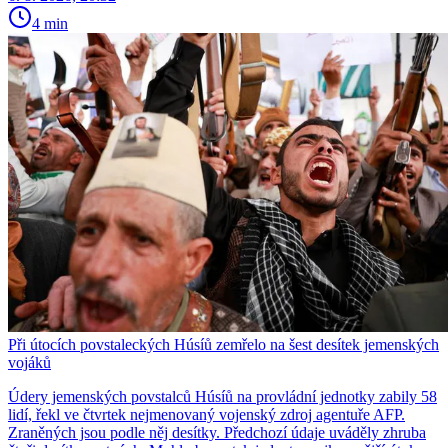
4 min
Při útocích povstaleckých Húsíů zemřelo na šest desítek jemenských
vojáků
Údery jemenských povstalců Húsíů na provládní jednotky zabily 58
lidí, řekl ve čtvrtek nejmenovaný vojenský zdroj agentuře AFP.
Zraněných jsou podle něj desítky. Předchozí údaje uváděly zhruba