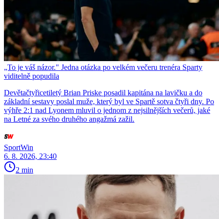
„To je váš názor." Jedna otázka po velkém večeru trenéra Sparty
viditelně popudila
Devětačtyřicetiletý Brian Priske posadil kapitána na lavičku a do
základní sestavy poslal muže, který byl ve Spartě sotva čtyři dny. Po
výhře 2:1 nad Lyonem mluvil o jednom z nejsilnějších večerů, jaké
na Letné za svého druhého angažmá zažil.
SportWin
6. 8. 2026, 23:40
2 min