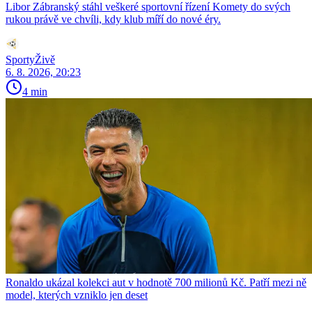
Libor Zábranský stáhl veškeré sportovní řízení Komety do svých
rukou právě ve chvíli, kdy klub míří do nové éry.
SportyŽivě
6. 8. 2026, 20:23
4 min
Ronaldo ukázal kolekci aut v hodnotě 700 milionů Kč. Patří mezi ně
model, kterých vzniklo jen deset