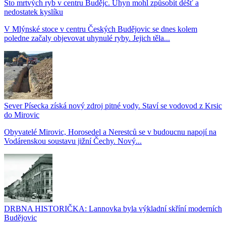
Sto mrtvých ryb v centru Budějc. Úhyn mohl způsobit déšť a
nedostatek kyslíku
V Mlýnské stoce v centru Českých Budějovic se dnes kolem
poledne začaly objevovat uhynulé ryby. Jejich těla...
Sever Písecka získá nový zdroj pitné vody. Staví se vodovod z Krsic
do Mirovic
Obyvatelé Mirovic, Horosedel a Nerestců se v budoucnu napojí na
Vodárenskou soustavu jižní Čechy. Nový...
DRBNA HISTORIČKA: Lannovka byla výkladní skříní moderních
Budějovic