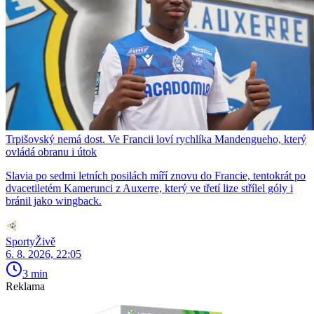
Trpišovský nemá dost. Ve Francii loví rychlíka Mandengueho, který
ovládá obranu i útok
Slavia po sedmi letních posilách míří znovu do Francie, tentokrát po
dvacetiletém Kamerunci z Auxerre, který ve třetí lize střílel góly i
bránil jako wingback.
SportyŽivě
6. 8. 2026, 22:05
3 min
Reklama