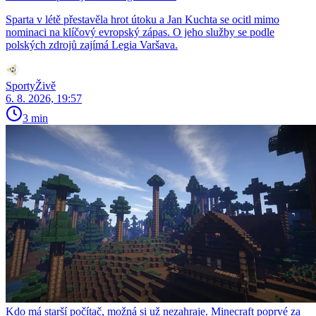
Sparta v létě přestavěla hrot útoku a Jan Kuchta se ocitl mimo
nominaci na klíčový evropský zápas. O jeho služby se podle
polských zdrojů zajímá Legia Varšava.
SportyŽivě
6. 8. 2026, 19:57
3 min
Kdo má starší počítač, možná si už nezahraje. Minecraft poprvé za