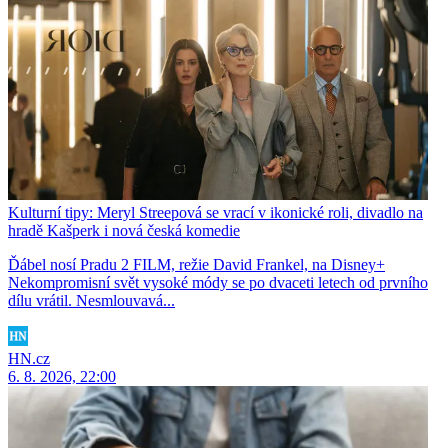
Kulturní tipy: Meryl Streepová se vrací v ikonické roli, divadlo na
hradě Kašperk i nová česká komedie
Ďábel nosí Pradu 2 FILM, režie David Frankel, na Disney+
Nekompromisní svět vysoké módy se po dvaceti letech od prvního
dílu vrátil. Nesmlouvavá...
HN.cz
6. 8. 2026, 22:00