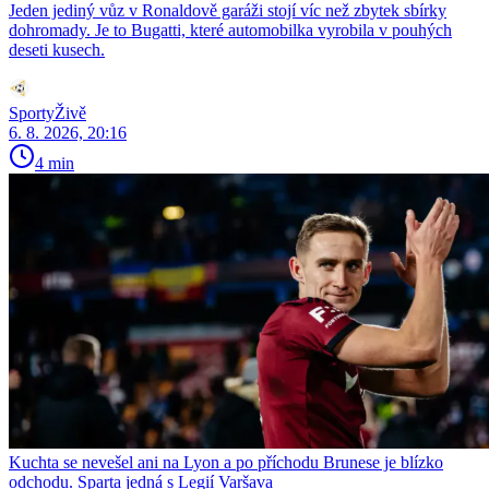
Jeden jediný vůz v Ronaldově garáži stojí víc než zbytek sbírky
dohromady. Je to Bugatti, které automobilka vyrobila v pouhých
deseti kusech.
SportyŽivě
6. 8. 2026, 20:16
4 min
Kuchta se nevešel ani na Lyon a po příchodu Brunese je blízko
odchodu. Sparta jedná s Legií Varšava