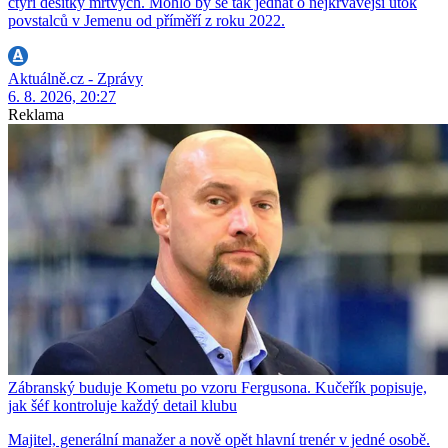
čtyři desítky mrtvých. Mohlo by se tak jednat o nejkrvavější útok
povstalců v Jemenu od příměří z roku 2022.
Aktuálně.cz - Zprávy
6. 8. 2026, 20:27
Reklama
Zábranský buduje Kometu po vzoru Fergusona. Kučeřík popisuje,
jak šéf kontroluje každý detail klubu
Majitel, generální manažer a nově opět hlavní trenér v jedné osobě.