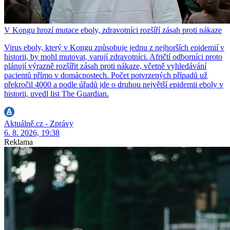
V Kongu hrozí mutace eboly, zdravotníci rozšíří zásah proti nákaze
Virus eboly, který v Kongu způsobuje jednu z nejhorších epidemií v
historii, by mohl mutovat, varují zdravotníci. Afričtí odborníci proto
plánují výrazně rozšířit zásah proti nákaze, včetně vyhledávání
pacientů přímo v domácnostech. Počet potvrzených případů už
překročil 4000 a podle úřadů jde o druhou největší epidemii eboly v
historii, uvedl list The Guardian.
Aktuálně.cz - Zprávy
6. 8. 2026, 19:38
Reklama