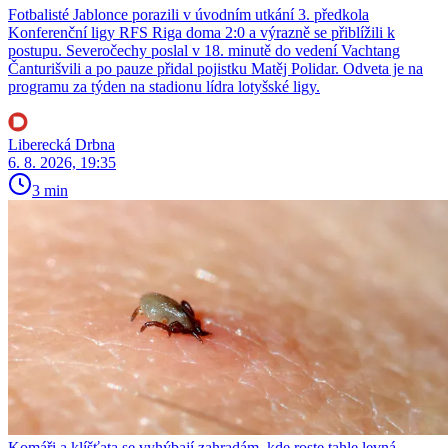
Fotbalisté Jablonce porazili v úvodním utkání 3. předkola
Konferenční ligy RFS Riga doma 2:0 a výrazně se přiblížili k
postupu. Severočechy poslal v 18. minutě do vedení Vachtang
Čanturišvili a po pauze přidal pojistku Matěj Polidar. Odveta je na
programu za týden na stadionu lídra lotyšské ligy.
Liberecká Drbna
6. 8. 2026, 19:35
3 min
Komáři a klíšťata se vyhýbají zahradám, kde roste tahle levná