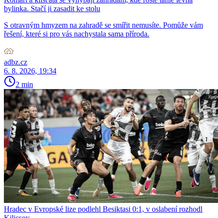
bylinka. Stačí ji zasadit ke stolu
S otravným hmyzem na zahradě se smířit nemusíte. Pomůže vám
řešení, které si pro vás nachystala sama příroda.
adbz.cz
6. 8. 2026, 19:34
2 min
Hradec v Evropské lize podlehl Besiktasi 0:1, v oslabení rozhodl
Kilicsoy