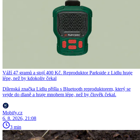
Váží 47 gramů a stojí 400 Kč. Reproduktor Parkside z Lidlu hraje
lépe, než by kdokoliv čekal
Dílenská značka Lidlu přišla s Bluetooth reproduktorem, který se
vejde do dlaně a hraje mnohem lépe, než by člověk čekal.
Mobify.cz
6. 8. 2026, 21:08
3 min