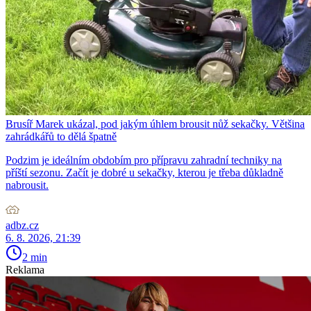
Brusíř Marek ukázal, pod jakým úhlem brousit nůž sekačky. Většina
zahrádkářů to dělá špatně
Podzim je ideálním obdobím pro přípravu zahradní techniky na
příští sezonu. Začít je dobré u sekačky, kterou je třeba důkladně
nabrousit.
adbz.cz
6. 8. 2026, 21:39
2 min
Reklama