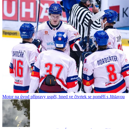
Motor na úvod přípravy uspěl, hned ve čtvrtek se poměří s Jihlavou