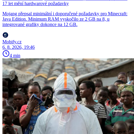
17 let mění hardwarové požadavky
Mojang přepsal minimální i doporučené požadavky pro Minecraft:
Java Edition. Minimum RAM vyskočilo ze 2 GB na 8, u
integrované grafiky dokonce na 12 GB.
Mobify.cz
6. 8. 2026, 19:46
4 min