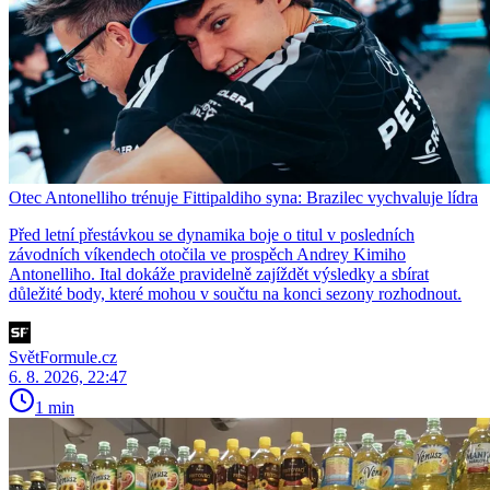
Otec Antonelliho trénuje Fittipaldiho syna: Brazilec vychvaluje lídra
Před letní přestávkou se dynamika boje o titul v posledních
závodních víkendech otočila ve prospěch Andrey Kimiho
Antonelliho. Ital dokáže pravidelně zajíždět výsledky a sbírat
důležité body, které mohou v součtu na konci sezony rozhodnout.
SvětFormule.cz
6. 8. 2026, 22:47
1 min