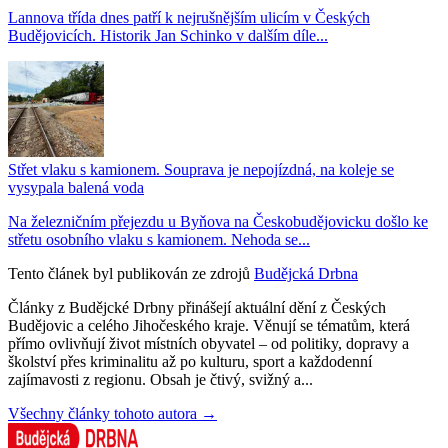
Lannova třída dnes patří k nejrušnějším ulicím v Českých
Budějovicích. Historik Jan Schinko v dalším díle...
Střet vlaku s kamionem. Souprava je nepojízdná, na koleje se
vysypala balená voda
Na železničním přejezdu u Byňova na Českobudějovicku došlo ke
střetu osobního vlaku s kamionem. Nehoda se...
Tento článek byl publikován ze zdrojů
Budějcká Drbna
Články z Budějcké Drbny přinášejí aktuální dění z Českých
Budějovic a celého Jihočeského kraje. Věnují se tématům, která
přímo ovlivňují život místních obyvatel – od politiky, dopravy a
školství přes kriminalitu až po kulturu, sport a každodenní
zajímavosti z regionu. Obsah je čtivý, svižný a...
Všechny články tohoto autora →