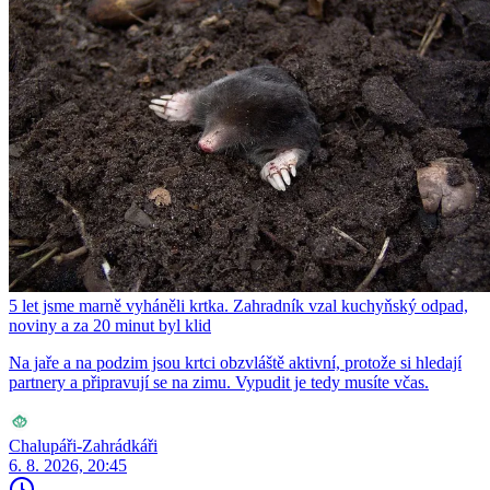
5 let jsme marně vyháněli krtka. Zahradník vzal kuchyňský odpad,
noviny a za 20 minut byl klid
Na jaře a na podzim jsou krtci obzvláště aktivní, protože si hledají
partnery a připravují se na zimu. Vypudit je tedy musíte včas.
Chalupáři-Zahrádkáři
6. 8. 2026, 20:45