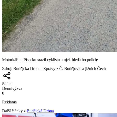
Motorkář na Písecku srazil cyklistu a ujel, hledá ho policie
Zdroj
:
Budějcká Drbna | Zprávy z Č. Budějovic a jižních Čech
Sdílet
Denní
výzva
0
Reklama
Další články z
Budějcká Drbna