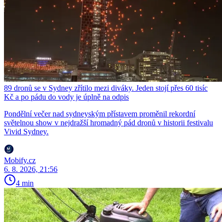
89 dronů se v Sydney zřítilo mezi diváky. Jeden stojí přes 60 tisíc
Kč a po pádu do vody je úplně na odpis
Pondělní večer nad sydneyským přístavem proměnil rekordní
světelnou show v nejdražší hromadný pád dronů v historii festivalu
Vivid Sydney.
Mobify.cz
6. 8. 2026, 21:56
4 min