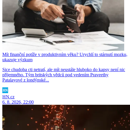
Mít finanční potíže v produktivním věku? Urychlí to stárnutí mozku,
ukazuje výzkum
Sice chudoba cti netratí, ale mít neustále hluboko do kapsy není nic
příjemného. Tým britských vědců pod vedením Praveethy
Patalayové z londýnské...
HN.cz
6. 8. 2026, 22:00