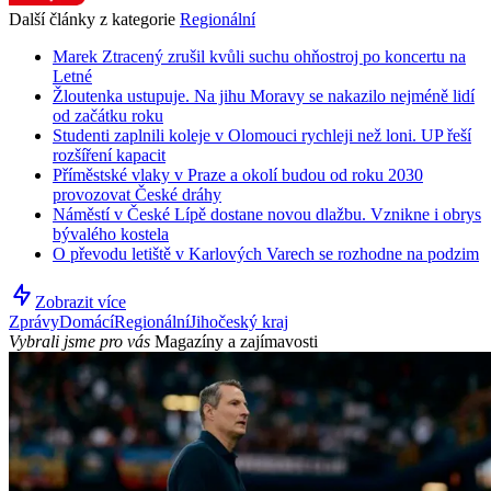
Další články z kategorie
Regionální
Marek Ztracený zrušil kvůli suchu ohňostroj po koncertu na
Letné
Žloutenka ustupuje. Na jihu Moravy se nakazilo nejméně lidí
od začátku roku
Studenti zaplnili koleje v Olomouci rychleji než loni. UP řeší
rozšíření kapacit
Příměstské vlaky v Praze a okolí budou od roku 2030
provozovat České dráhy
Náměstí v České Lípě dostane novou dlažbu. Vznikne i obrys
bývalého kostela
O převodu letiště v Karlových Varech se rozhodne na podzim
Zobrazit více
Zprávy
Domácí
Regionální
Jihočeský kraj
Vybrali jsme pro vás
Magazíny a zajímavosti