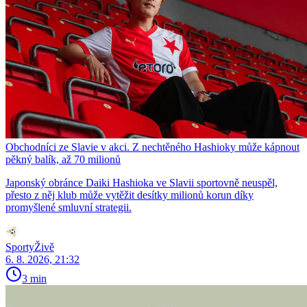
Obchodníci ze Slavie v akci. Z nechtěného Hashioky může kápnout
pěkný balík, až 70 milionů
Japonský obránce Daiki Hashioka ve Slavii sportovně neuspěl,
přesto z něj klub může vytěžit desítky milionů korun díky
promyšlené smluvní strategii.
SportyŽivě
6. 8. 2026, 21:32
3 min