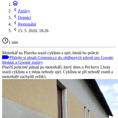
Zprávy
Domácí
Regionální
15. 5. 2026, 18:26
1 min
Motorkář na Písecku srazil cyklistu a ujel, hledá ho policie
Přidejte si obsah Centrum.cz do oblíbených zdrojů pro Google
hledání a Google zprávy
Písečtí policisté pátrají po motorkáři, který dnes u Pechovy Lhoty
srazil cyklistu a z místa nehody ujel. Cyklista se při nehodě zranil a
motorkáře zachytili svědci.