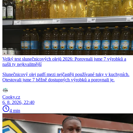
Velký test slunečnicových olejů 2026: Porovnali jsme 7 výrobků a
našli ty nejkvalitnější
Slunečnicový olej patří mezi nejčastěji používané tuky v kuchyních.
Otestovali jsme 7 běžně dostupných výrobků a porovnali je.
Cooky.cz
6. 8. 2026, 22:40
4 min