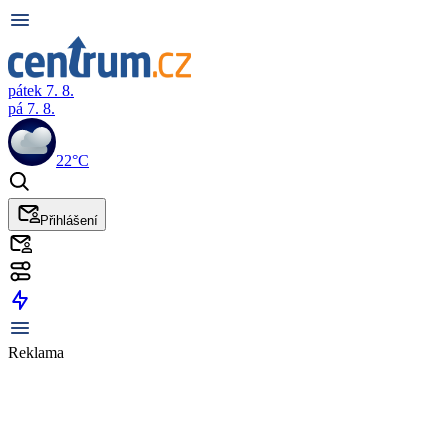
pátek 7. 8.
pá 7. 8.
22°C
Přihlášení
Reklama