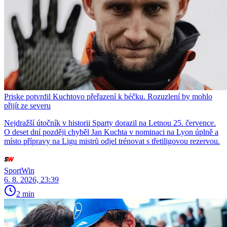
Priske potvrdil Kuchtovo přeřazení k béčku. Rozuzlení by mohlo
přijít ze severu
Nejdražší útočník v historii Sparty dorazil na Letnou 25. července.
O deset dní později chyběl Jan Kuchta v nominaci na Lyon úplně a
místo přípravy na Ligu mistrů odjel trénovat s třetiligovou rezervou.
SportWin
6. 8. 2026, 23:39
2 min