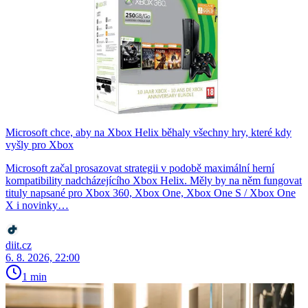
Microsoft chce, aby na Xbox Helix běhaly všechny hry, které kdy
vyšly pro Xbox
Microsoft začal prosazovat strategii v podobě maximální herní
kompatibility nadcházejícího Xbox Helix. Měly by na něm fungovat
tituly napsané pro Xbox 360, Xbox One, Xbox One S / Xbox One
X i novinky…
diit.cz
6. 8. 2026, 22:00
1 min