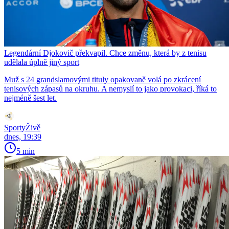
Legendární Djokovič překvapil. Chce změnu, která by z tenisu
udělala úplně jiný sport
Muž s 24 grandslamovými tituly opakovaně volá po zkrácení
tenisových zápasů na okruhu. A nemyslí to jako provokaci, říká to
nejméně šest let.
SportyŽivě
dnes, 19:39
5 min