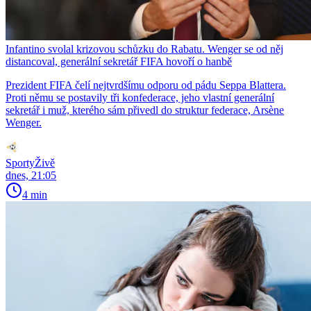
Infantino svolal krizovou schůzku do Rabatu. Wenger se od něj
distancoval, generální sekretář FIFA hovoří o hanbě
Prezident FIFA čelí nejtvrdšímu odporu od pádu Seppa Blattera.
Proti němu se postavily tři konfederace, jeho vlastní generální
sekretář i muž, kterého sám přivedl do struktur federace, Arsène
Wenger.
SportyŽivě
dnes, 21:05
4 min