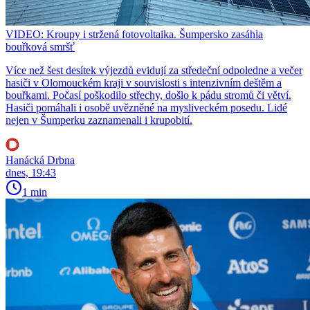
VIDEO: Kroupy i stržená fotovoltaika. Šumpersko zasáhla
bouřková smršť
Více než šest desítek výjezdů evidují za středeční odpoledne a večer
hasiči v Olomouckém kraji v souvislosti s intenzivním deštěm a
bouřkami. Počasí poškodilo střechy, došlo k pádu stromů či větví.
Hasiči pomáhali i osobě uvězněné na mysliveckém posedu. Lidé
nejen v Šumperku zaznamenali i krupobití.
Hanácká Drbna
dnes, 19:43
1 min