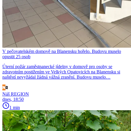
V pečovatelském domově na Blanensku hořelo. Budovu muselo
opustit 25 osob
Úterní požár zaměstnanecké jídelny v domově pro osoby se
zdravotním postižením ve Velkých Opatovicích na Blanensku si
naštěstí nevyžádal žádná vážná zranění. Budovu muselo…
Náš REGION
dnes, 18:50
1 min