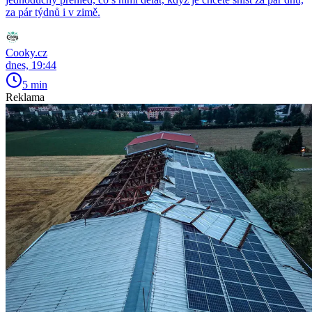
za pár týdnů i v zimě.
Cooky.cz
dnes, 19:44
5 min
Reklama