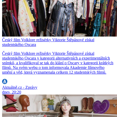
Český film Volklore režisérky Viktorie Štěpánové získal
studentského Oscara
Český film Volklore režisérky Viktorie Štěpánové získal
studentského Oscara v kategorii alternativních a experimentálních
snímků, a kvalifikoval se tak do klání o Oscary v kategorii krátkých
filmů. Na svém webu o tom informovala Akademie filmového
umění a věd, která vyznamenala celkem 12 studentských filmů.
Aktuálně.cz - Zprávy
dnes, 20:20