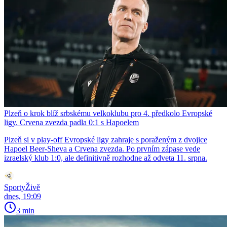
Plzeň o krok blíž srbskému velkoklubu pro 4. předkolo Evropské
ligy. Crvena zvezda padla 0:1 s Hapoelem
Plzeň si v play-off Evropské ligy zahraje s poraženým z dvojice
Hapoel Beer-Sheva a Crvena zvezda. Po prvním zápase vede
izraelský klub 1:0, ale definitivně rozhodne až odveta 11. srpna.
SportyŽivě
dnes, 19:09
3 min