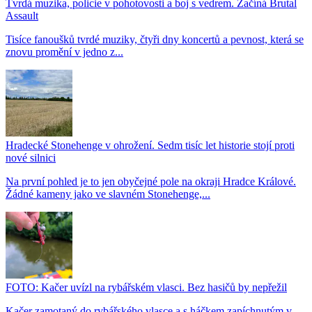
Tvrdá muzika, policie v pohotovosti a boj s vedrem. Začíná Brutal
Assault
Tisíce fanoušků tvrdé muziky, čtyři dny koncertů a pevnost, která se
znovu promění v jedno z...
Hradecké Stonehenge v ohrožení. Sedm tisíc let historie stojí proti
nové silnici
Na první pohled je to jen obyčejné pole na okraji Hradce Králové.
Žádné kameny jako ve slavném Stonehenge,...
FOTO: Kačer uvízl na rybářském vlasci. Bez hasičů by nepřežil
Kačer zamotaný do rybářského vlasce a s háčkem zapíchnutým v