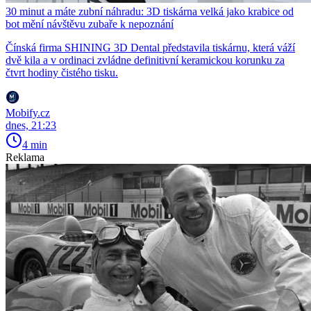
30 minut a máte zubní náhradu: 3D tiskárna velká jako krabice od
bot mění návštěvu zubaře k nepoznání
Čínská firma SHINING 3D Dental představila tiskárnu, která váží
dvě kila a v ordinaci zvládne definitivní keramickou korunku za
čtvrt hodiny čistého tisku.
Mobify.cz
dnes, 21:23
4 min
Reklama