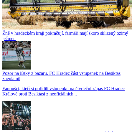
Žně v hradeckém kraji pokračují, farmáři mají skoro sklizený ozimý
ječmen
Pozor na lístky z bazaru. FC Hradec část vstupenek na Besiktas
zneplatnil
Fanoušci, kteří si pořídili vstupenku na čtvrteční zápas FC Hradec
Králové proti Besiktasi z neoficiálních...