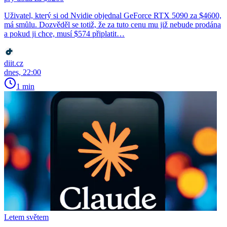
Uživatel, který si od Nvidie objednal GeForce RTX 5090 za $4600,
má smůlu. Dozvěděl se totiž, že za tuto cenu mu již nebude prodána
a pokud ji chce, musí $574 připlatit…
diit.cz
dnes, 22:00
1 min
Letem světem