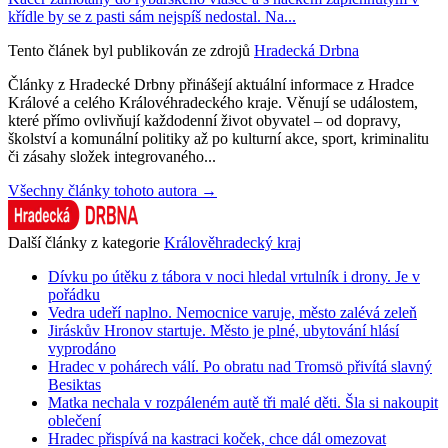
křídle by se z pasti sám nejspíš nedostal. Na...
Tento článek byl publikován ze zdrojů
Hradecká Drbna
Články z Hradecké Drbny přinášejí aktuální informace z Hradce
Králové a celého Královéhradeckého kraje. Věnují se událostem,
které přímo ovlivňují každodenní život obyvatel – od dopravy,
školství a komunální politiky až po kulturní akce, sport, kriminalitu
či zásahy složek integrovaného...
Všechny články tohoto autora →
Další články z kategorie
Králověhradecký kraj
Dívku po útěku z tábora v noci hledal vrtulník i drony. Je v
pořádku
Vedra udeří naplno. Nemocnice varuje, město zalévá zeleň
Jiráskův Hronov startuje. Město je plné, ubytování hlásí
vyprodáno
Hradec v pohárech válí. Po obratu nad Tromsö přivítá slavný
Besiktas
Matka nechala v rozpáleném autě tři malé děti. Šla si nakoupit
oblečení
Hradec přispívá na kastraci koček, chce dál omezovat