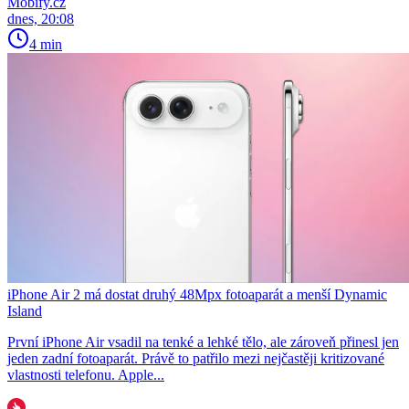
Mobify.cz
dnes, 20:08
4 min
iPhone Air 2 má dostat druhý 48Mpx fotoaparát a menší Dynamic
Island
První iPhone Air vsadil na tenké a lehké tělo, ale zároveň přinesl jen
jeden zadní fotoaparát. Právě to patřilo mezi nejčastěji kritizované
vlastnosti telefonu. Apple...