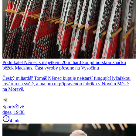
Podnikatel Němec s majetkem 20 miliard koupil norskou značku
běžek Madshus. Část výroby přesune na Vysočinu
Český miliardář Tomáš Němec kupuje nejstarší fungující lyžařskou
továrnu na světě, a má pro ni připravenou fabriku v Novém Městě
na Moravě.
SportyŽivě
dnes, 19:38
4 min