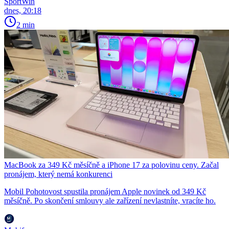
SportWin
dnes, 20:18
2 min
MacBook za 349 Kč měsíčně a iPhone 17 za polovinu ceny. Začal
pronájem, který nemá konkurenci
Mobil Pohotovost spustila pronájem Apple novinek od 349 Kč
měsíčně. Po skončení smlouvy ale zařízení nevlastníte, vracíte ho.