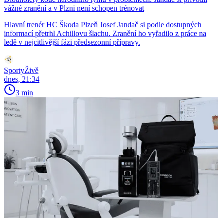
vážné zranění a v Plzni není schopen trénovat
Hlavní trenér HC Škoda Plzeň Josef Jandač si podle dostupných
informací přetrhl Achillovu šlachu. Zranění ho vyřadilo z práce na
ledě v nejcitlivější fázi předsezonní přípravy.
SportyŽivě
dnes, 21:34
3 min