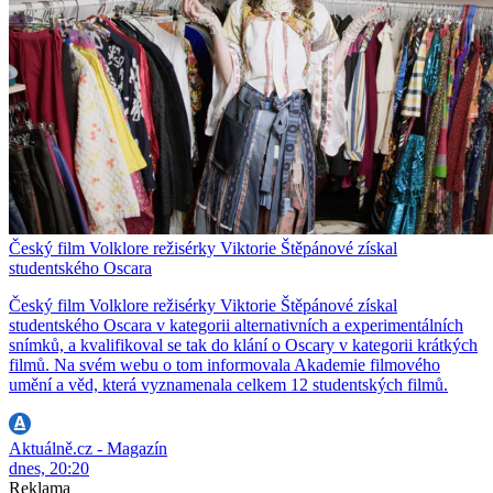
Český film Volklore režisérky Viktorie Štěpánové získal
studentského Oscara
Český film Volklore režisérky Viktorie Štěpánové získal
studentského Oscara v kategorii alternativních a experimentálních
snímků, a kvalifikoval se tak do klání o Oscary v kategorii krátkých
filmů. Na svém webu o tom informovala Akademie filmového
umění a věd, která vyznamenala celkem 12 studentských filmů.
Aktuálně.cz - Magazín
dnes, 20:20
Reklama