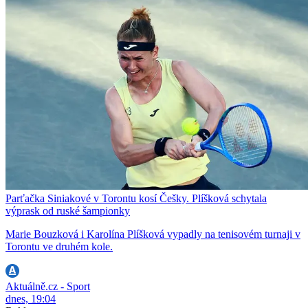
Parťačka Siniakové v Torontu kosí Češky. Plíšková schytala
výprask od ruské šampionky
Marie Bouzková i Karolína Plíšková vypadly na tenisovém turnaji v
Torontu ve druhém kole.
Aktuálně.cz - Sport
dnes, 19:04