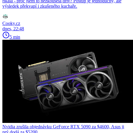
říkala - proč jsem to nezkoušela dřív? Postup je jednoduchý, ale
výsledek překvapí i zkušeného kuchaře.
Cooky.cz
dnes, 22:48
5 min
Nvidia zrušila objednávku GeForce RTX 5090 za $4600, Asus ji
prý dodá za $5200