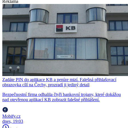
Reklama
Zadáte PIN do aplikace KB a peníze mizí. Falešná přihlašovací
obrazovka cílí na Čechy, prozradí ji jediný detail
Bezpečnostní firma odhalila čtyři bankovní trojany, které dokážou
nad otevřenou aplikací KB zobrazit falešné přihlášení.
Mobify.cz
dnes, 19:03