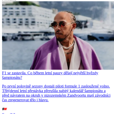
F1 se zastavila. Co během letní pauzy dělají největší hvězdy
šampionátu?
Po první polovině sezony dostali piloti formule 1 zasloužené volno.
Třítýdenní letní přestávka přerušila nabitý kalendář šampionátu a
před návratem na okruh v nizozemském Zandvoortu mají závodníci
čas zregenerovat tělo i hlavu.