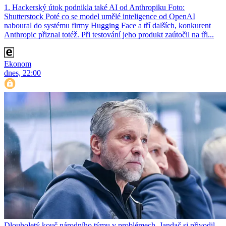
1. Hackerský útok podnikla také AI od Anthropiku Foto:
Shutterstock Poté co se model umělé inteligence od OpenAI
naboural do systému firmy Hugging Face a tří dalších, konkurent
Anthro­pic přiznal totéž. Při testování jeho produkt zaútočil na tři...
Ekonom
dnes, 22:00
Dlouholetý kouč národního týmu v problémech. Jandač si přivodil