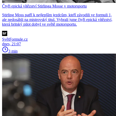
Čtyři epická vítězství Stirlinga Mosse v motorsportu
Stirling Moss patří k nejlepším jezdcům, kteří závodili ve formuli 1,
ale nedosáhli na mistrovský titul. Vybrali jsme čtyři epická vítězství,
která britský pilot dobyl ve světě motorsportu.
SvětFormule.cz
dnes, 21:07
3 min