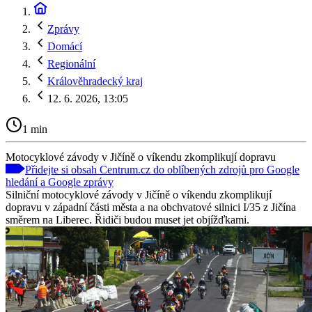
Zprávy
Domácí
Regionální
Králověhradecký kraj
12. 6. 2026, 13:05
1 min
Motocyklové závody v Jičíně o víkendu zkomplikují dopravu
Přidejte si obsah Centrum.cz do oblíbených zdrojů pro Google
hledání a Google zprávy
Silniční motocyklové závody v Jičíně o víkendu zkomplikují
dopravu v západní části města a na obchvatové silnici I/35 z Jičína
směrem na Liberec. Řidiči budou muset jet objížďkami.