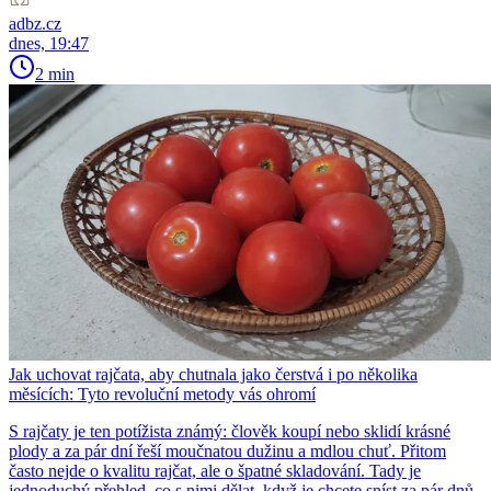
adbz.cz
dnes, 19:47
2 min
Jak uchovat rajčata, aby chutnala jako čerstvá i po několika
měsících: Tyto revoluční metody vás ohromí
S rajčaty je ten potížista známý: člověk koupí nebo sklidí krásné
plody a za pár dní řeší moučnatou dužinu a mdlou chuť. Přitom
často nejde o kvalitu rajčat, ale o špatné skladování. Tady je
jednoduchý přehled, co s nimi dělat, když je chcete sníst za pár dnů,