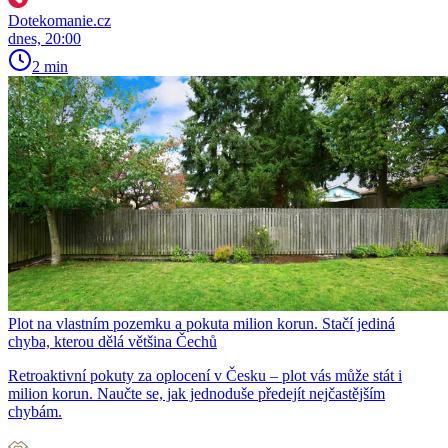
Dotekomanie.cz
dnes, 20:00
2 min
Plot na vlastním pozemku a pokuta milion korun. Stačí jediná
chyba, kterou dělá většina Čechů
Retroaktivní pokuty za oplocení v Česku – plot vás může stát i
milion korun. Naučte se, jak jednoduše předejít nejčastějším
chybám.