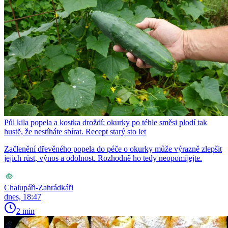
Půl kila popela a kostka droždí: okurky po téhle směsi plodí tak
hustě, že nestíháte sbírat. Recept starý sto let
Začlenění dřevěného popela do péče o okurky může výrazně zlepšit
jejich růst, výnos a odolnost. Rozhodně ho tedy neopomíjejte.
Chalupáři-Zahrádkáři
dnes, 18:47
2 min