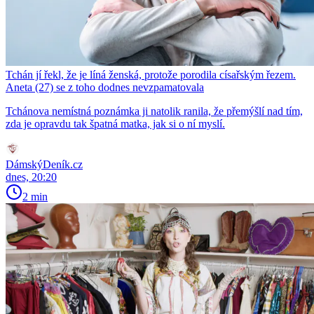
Tchán jí řekl, že je líná ženská, protože porodila císařským řezem.
Aneta (27) se z toho dodnes nevzpamatovala
Tchánova nemístná poznámka ji natolik ranila, že přemýšlí nad tím,
zda je opravdu tak špatná matka, jak si o ní myslí.
DámskýDeník.cz
dnes, 20:20
2 min