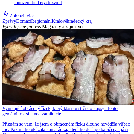
množení toulavých zvířat
Zobrazit více
Zprávy
Domácí
Regionální
Králověhradecký kraj
Vybrali jsme pro vás
Magazíny a zajímavosti
Vynikající obrácený řízek, který klasiku strčí do kapsy: Tento
geniální trik si ihned zamilujete
Přiznám se vám, že jsem o obráceném řízku dlouho nevěděla vůbec
nic. Pak mi ho ukázala kamarádka, která ho dělá po babičce, a já si