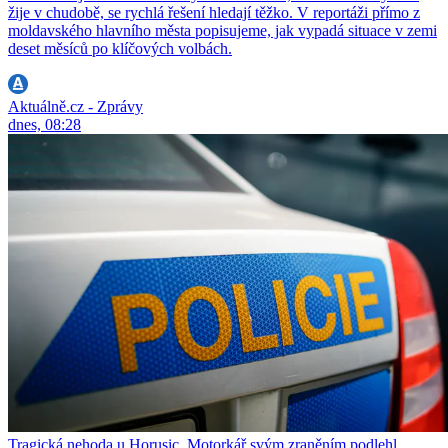
žije v chudobě, se rychlá řešení hledají těžko. V reportáži přímo z
moldavského hlavního města popisujeme, jak vypadá situace v zemi
deset měsíců po klíčových volbách.
Aktuálně.cz - Zprávy
dnes, 08:28
Tragická nehoda u Horusic. Motorkář svým zraněním podlehl