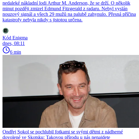
nedaleké nákladní lodi Arthur M. Anderson, že se drží. O několik
minut později zmizel Edmund Fitzgerald z radaru. Nebyl vyslán
nouzový signál a všech 29 mužů na palubě zahynulo. Přesná příčina
katastrofy nebyla nikdy s jistotou určena.
Kód Enigma
dnes, 08:11
6 min
Ondřej Sokol se pochlubil fotkami se svými dětmi z nádherné
dovolené ve Skotsku: Takovou přírodu u nás nenajdete