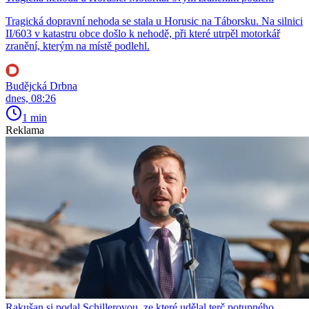
Tragická dopravní nehoda se stala u Horusic na Táborsku. Na silnici
II/603 v katastru obce došlo k nehodě, při které utrpěl motorkář
zranění, kterým na místě podlehl.
Budějcká Drbna
dnes, 08:26
1 min
Reklama
Rakušan si podal Schillerovou, ze které udělal terč potupného