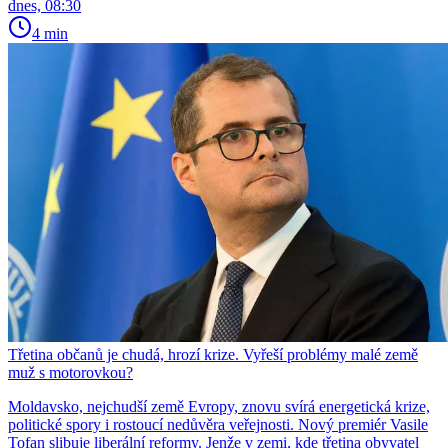
dnes, 08:30
4 min
Třetina občanů je chudá, hrozí krize. Vyřeší problémy malé země
muž s motorovkou?
Moldavsko, nejchudší země Evropy, znovu svírá energetická krize,
politické spory i rostoucí nedůvěra veřejnosti. Nový premiér Vasile
Tofan slibuje liberální reformy. Jenže v zemi, kde třetina obyvatel