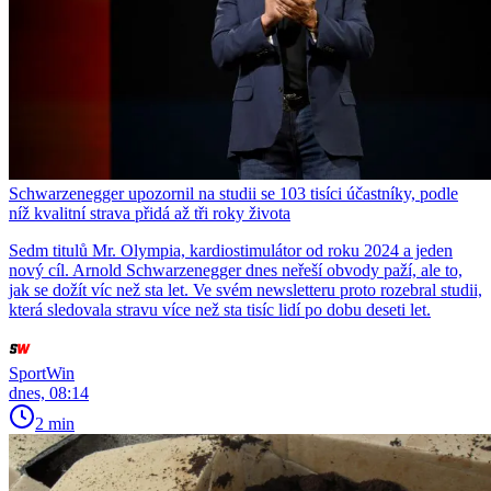
Schwarzenegger upozornil na studii se 103 tisíci účastníky, podle
níž kvalitní strava přidá až tři roky života
Sedm titulů Mr. Olympia, kardiostimulátor od roku 2024 a jeden
nový cíl. Arnold Schwarzenegger dnes neřeší obvody paží, ale to,
jak se dožít víc než sta let. Ve svém newsletteru proto rozebral studii,
která sledovala stravu více než sta tisíc lidí po dobu deseti let.
SportWin
dnes, 08:14
2 min