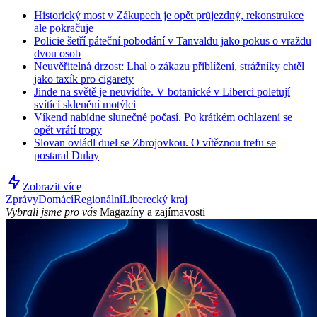
Historický most v Zákupech je opět průjezdný, rekonstrukce
ale pokračuje
Policie šetří páteční pobodání v Tanvaldu jako pokus o vraždu
dvou osob
Neuvěřitelná drzost: Lhal o zákazu přiblížení, strážníky chtěl
jako taxík pro cigarety
Jinde na světě je neuvidíte. V botanické v Liberci poletují
svítící sklenění motýlci
Víkend nabídne slunečné počasí. Po krátkém ochlazení se
opět vrátí tropy
Slovan ovládl duel se Zbrojovkou. O vítěznou trefu se
postaral Dulay
Zobrazit více
Zprávy
Domácí
Regionální
Liberecký kraj
Vybrali jsme pro vás
Magazíny a zajímavosti