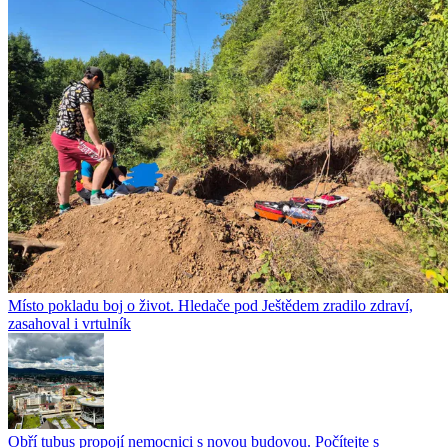
Místo pokladu boj o život. Hledače pod Ještědem zradilo zdraví,
zasahoval i vrtulník
Obří tubus propojí nemocnici s novou budovou. Počítejte s