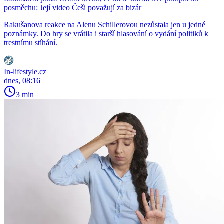
posměchu: Její video Češi považují za bizár
Rakušanova reakce na Alenu Schillerovou nezůstala jen u jedné
poznámky. Do hry se vrátila i starší hlasování o vydání politiků k
trestnímu stíhání.
In-lifestyle.cz
dnes, 08:16
3 min