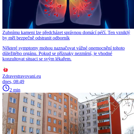
Zubnímu kameni lze předcházet správnou domácí péčí. Ten vzniklý
by měl bezpečně odstranit odborník
Některé symptomy mohou naznačovat vážné onemocnění tohoto
důležitého orgánu. Pokud se příznaky nezmírní, je vhodné
konzultovat situaci se svým lékařem.
Zdravestravovani.eu
dnes, 08:49
2 min