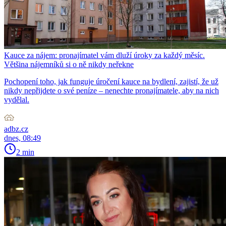
Kauce za nájem: pronajímatel vám dluží úroky za každý měsíc.
Většina nájemníků si o ně nikdy neřekne
Pochopení toho, jak funguje úročení kauce na bydlení, zajistí, že už
nikdy nepřijdete o své peníze – nenechte pronajímatele, aby na nich
vydělal.
adbz.cz
dnes, 08:49
2 min