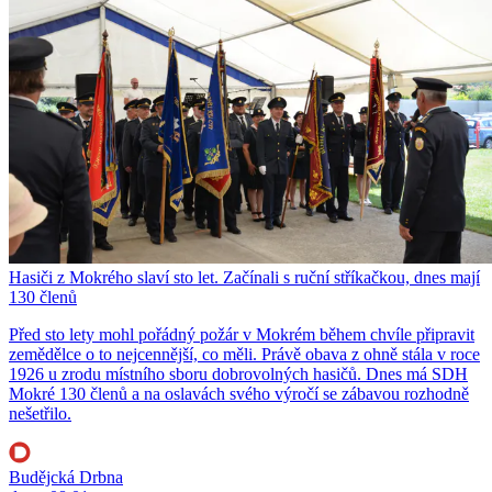
Hasiči z Mokrého slaví sto let. Začínali s ruční stříkačkou, dnes mají
130 členů
Před sto lety mohl pořádný požár v Mokrém během chvíle připravit
zemědělce o to nejcennější, co měli. Právě obava z ohně stála v roce
1926 u zrodu místního sboru dobrovolných hasičů. Dnes má SDH
Mokré 130 členů a na oslavách svého výročí se zábavou rozhodně
nešetřilo.
Budějcká Drbna