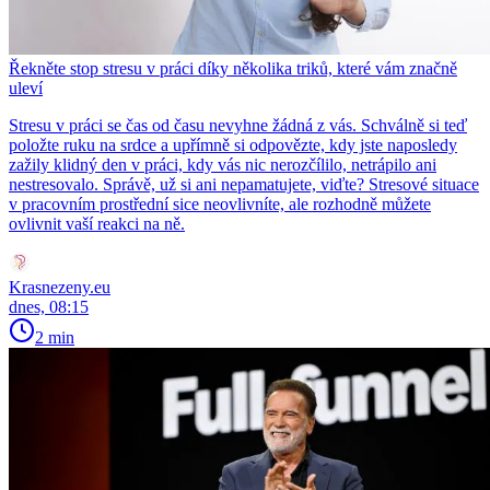
Řekněte stop stresu v práci díky několika triků, které vám značně
uleví
Stresu v práci se čas od času nevyhne žádná z vás. Schválně si teď
položte ruku na srdce a upřímně si odpovězte, kdy jste naposledy
zažily klidný den v práci, kdy vás nic nerozčílilo, netrápilo ani
nestresovalo. Správě, už si ani nepamatujete, viďte? Stresové situace
v pracovním prostřední sice neovlivníte, ale rozhodně můžete
ovlivnit vaší reakci na ně.
Krasnezeny.eu
dnes, 08:15
2 min