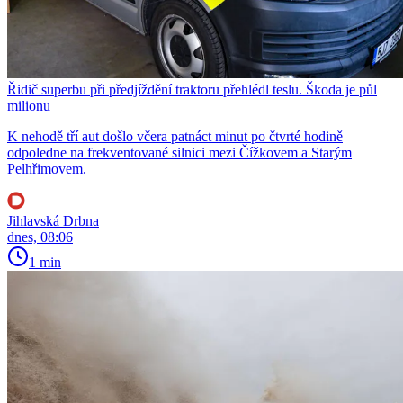
Řidič superbu při předjíždění traktoru přehlédl teslu. Škoda je půl
milionu
K nehodě tří aut došlo včera patnáct minut po čtvrté hodině
odpoledne na frekventované silnici mezi Čížkovem a Starým
Pelhřimovem.
Jihlavská Drbna
dnes, 08:06
1 min