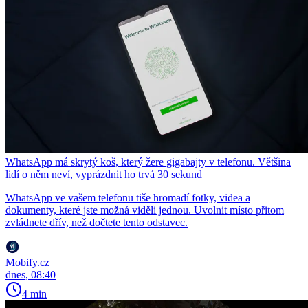
WhatsApp má skrytý koš, který žere gigabajty v telefonu. Většina
lidí o něm neví, vyprázdnit ho trvá 30 sekund
WhatsApp ve vašem telefonu tiše hromadí fotky, videa a
dokumenty, které jste možná viděli jednou. Uvolnit místo přitom
zvládnete dřív, než dočtete tento odstavec.
Mobify.cz
dnes, 08:40
4 min