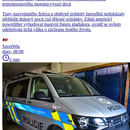
testosteronového monstra vyrazí dech
Tuny nazvedaného železa a obdivné pohledy fanoušků nedokázaly
přehlušit drásavý pocit cizí tělesné schránky. Elitní americký
powerlifter vybudoval masivní figuru gladiátora, uvnitř se ovšem
odehrávala tichá válka o záchranu holého života.
SportWin
dnes, 08:08
2 min