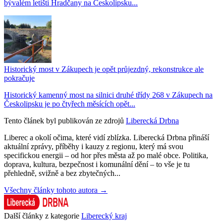
bývalém letišti Hradčany na Českolipsku...
Historický most v Zákupech je opět průjezdný, rekonstrukce ale
pokračuje
Historický kamenný most na silnici druhé třídy 268 v Zákupech na
Českolipsku je po čtyřech měsících opět...
Tento článek byl publikován ze zdrojů
Liberecká Drbna
Liberec a okolí očima, které vidí zblízka. Liberecká Drbna přináší
aktuální zprávy, příběhy i kauzy z regionu, který má svou
specifickou energii – od hor přes města až po malé obce. Politika,
doprava, kultura, bezpečnost i komunální dění – to vše je tu
přehledně, svižně a bez zbytečných...
Všechny články tohoto autora →
Další články z kategorie
Liberecký kraj