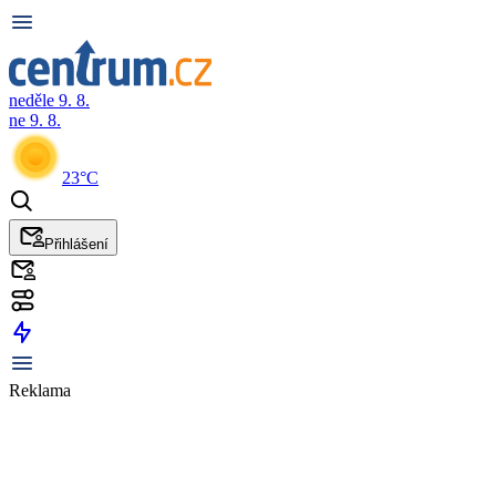
neděle 9. 8.
ne 9. 8.
23°C
Přihlášení
Reklama