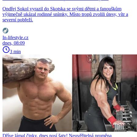
Ondřej Sokol vyrazil do Skotska se svými dětmi a fanouškům
výjimečně ukázal rodinné snímky. Místo tropů zvolili útesy, vítr a
severní pobřeží.
In-lifestyle.cz
dnes, 08:09
3 min
Dříve lámal činky, dnes nosí šaty! Neuvěřitelná proměna