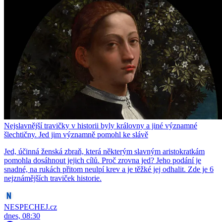
Nejslavnější travičky v historii byly královny a jiné významné
šlechtičny. Jed jim významně pomohl ke slávě
Jed, účinná ženská zbraň, která některým slavným aristokratkám
pomohla dosáhnout jejich cílů. Proč zrovna jed? Jeho podání je
snadné, na rukách přitom neulpí krev a je těžké jej odhalit. Zde je 6
nejznámějších traviček historie.
NESPECHEJ.cz
dnes, 08:30