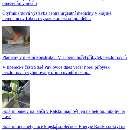
omezením v areálu
Čtyřmiliardová výstavba centra urgentní medicíny v krajské
nemocnici v Liberci výrazně omezí od pondělí...
Plameny v mostní konstrukci: V Liberci hořel příbytek bezdomovců
V liberecké části Staré Pavlovice dnes večer hořel příbytek
bezdomovců vybudovaný přímo uvnitř mostní...
Solární panely na letišti v Ralsku mají být jen na betonu, nikoliv na
trávě
Solárními panely chce krajská společnost Energie Ralsko pokrýt na