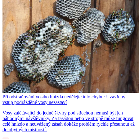
Při odstraňování vosího hnízda nedělejte tuto chybu: Uzavřený
vstup podrážděné vosy nezastaví
Vosy zalétávající do jedné škvíry pod střechou nemusí být jen
náhodnými návštěvníky. Za fasádou nebo ve stropě může fungovat
celé hnízdo a neuvážený zásah dokáže problém rychle přesunout až
do obytných místností.