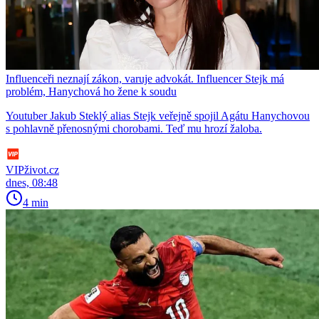
Influenceři neznají zákon, varuje advokát. Influencer Stejk má
problém, Hanychová ho žene k soudu
Youtuber Jakub Steklý alias Stejk veřejně spojil Agátu Hanychovou
s pohlavně přenosnými chorobami. Teď mu hrozí žaloba.
VIPživot.cz
dnes, 08:48
4 min