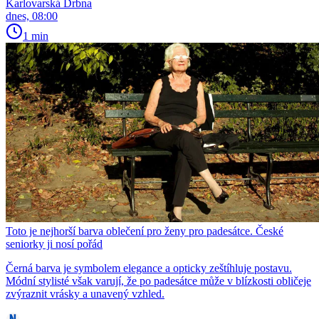
Karlovarská Drbna
dnes, 08:00
1 min
Toto je nejhorší barva oblečení pro ženy pro padesátce. České
seniorky ji nosí pořád
Černá barva je symbolem elegance a opticky zeštíhluje postavu.
Módní stylisté však varují, že po padesátce může v blízkosti obličeje
zvýraznit vrásky a unavený vzhled.