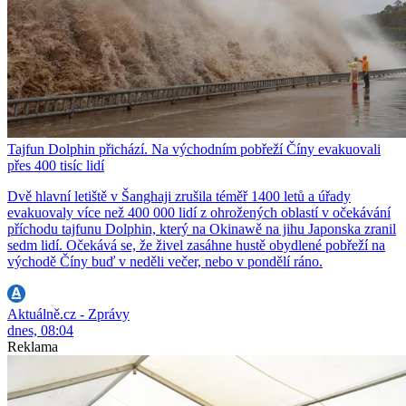
Tajfun Dolphin přichází. Na východním pobřeží Číny evakuovali
přes 400 tisíc lidí
Dvě hlavní letiště v Šanghaji zrušila téměř 1400 letů a úřady
evakuovaly více než 400 000 lidí z ohrožených oblastí v očekávání
příchodu tajfunu Dolphin, který na Okinawě na jihu Japonska zranil
sedm lidí. Očekává se, že živel zasáhne hustě obydlené pobřeží na
východě Číny buď v neděli večer, nebo v pondělí ráno.
Aktuálně.cz - Zprávy
dnes, 08:04
Reklama