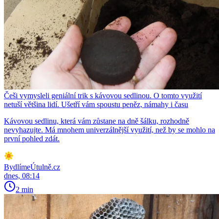
Češi vymysleli geniální trik s kávovou sedlinou. O tomto využití
netuší většina lidí. Ušetří vám spoustu peněz, námahy i času
Kávovou sedlinu, která vám zůstane na dně šálku, rozhodně
nevyhazujte. Má mnohem univerzálnější využití, než by se mohlo na
první pohled zdát.
BydlímeÚtulně.cz
dnes, 08:14
2 min