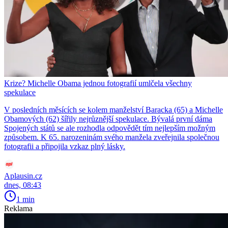
Krize? Michelle Obama jednou fotografií umlčela všechny
spekulace
V posledních měsících se kolem manželství Baracka (65) a Michelle
Obamových (62) šířily nejrůznější spekulace. Bývalá první dáma
Spojených států se ale rozhodla odpovědět tím nejlepším možným
způsobem. K 65. narozeninám svého manžela zveřejnila společnou
fotografii a připojila vzkaz plný lásky.
Aplausin.cz
dnes, 08:43
1 min
Reklama