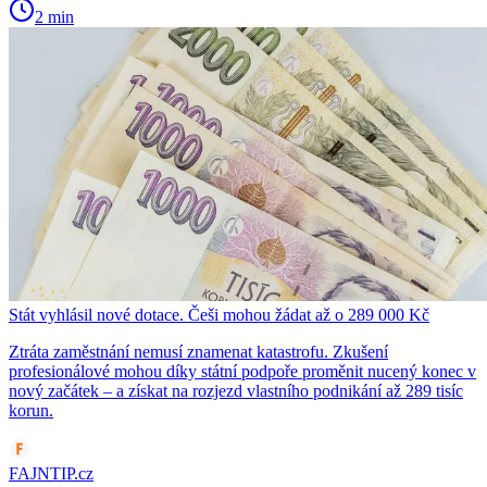
2 min
Stát vyhlásil nové dotace. Češi mohou žádat až o 289 000 Kč
Ztráta zaměstnání nemusí znamenat katastrofu. Zkušení
profesionálové mohou díky státní podpoře proměnit nucený konec v
nový začátek – a získat na rozjezd vlastního podnikání až 289 tisíc
korun.
FAJNTIP.cz