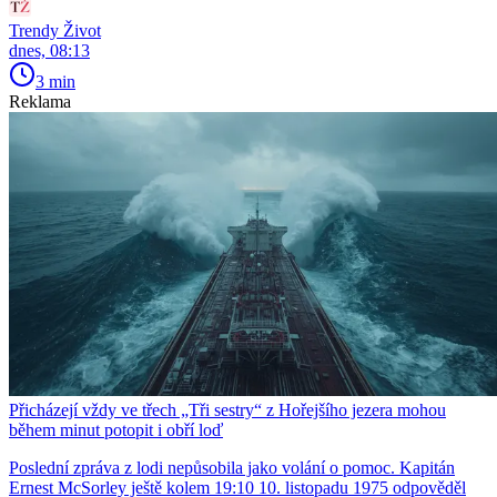
Trendy Život
dnes, 08:13
3 min
Reklama
Přicházejí vždy ve třech „Tři sestry“ z Hořejšího jezera mohou
během minut potopit i obří loď
Poslední zpráva z lodi nepůsobila jako volání o pomoc. Kapitán
Ernest McSorley ještě kolem 19:10 10. listopadu 1975 odpověděl