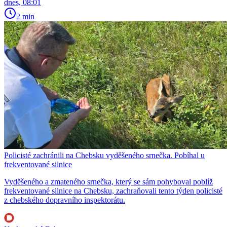
dnes, 08:01
2 min
Policisté zachránili na Chebsku vyděšeného srnečka. Pobíhal u
frekventované silnice
Vyděšeného a zmateného srnečka, který se sám pohyboval poblíž
frekventované silnice na Chebsku, zachraňovali tento týden policisté
z chebského dopravního inspektorátu.