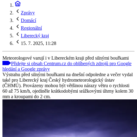
Zprávy
Domácí
Regionální
Liberecký kraj
15. 7. 2025, 11:28
Meteorologové varují i v Libereckém kraji před silnými bouřkami
Přidejte si obsah Centrum.cz do oblíbených zdrojů pro Google
hledání a Google zprávy
Výstrahu před silnými bouřkami na dnešní odpoledne a večer vydal
také pro Liberecký kraj Český hydrometeorologický ústav
(ČHMÚ). Provázeny mohou být většinou nárazy větru o rychlosti
60 až 75 km/h, ojediněle krátkodobými srážkovými úhrny kolem 30
mm a kroupami do 2 cm.