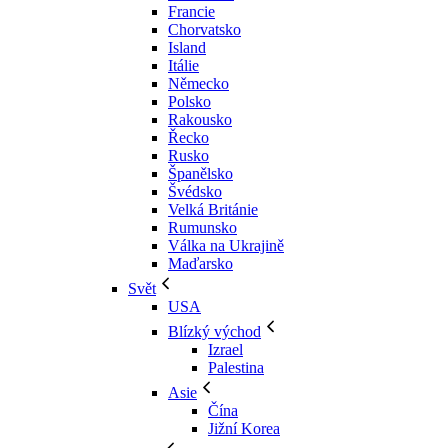
Francie
Chorvatsko
Island
Itálie
Německo
Polsko
Rakousko
Řecko
Rusko
Španělsko
Švédsko
Velká Británie
Rumunsko
Válka na Ukrajině
Maďarsko
Svět
USA
Blízký východ
Izrael
Palestina
Asie
Čína
Jižní Korea