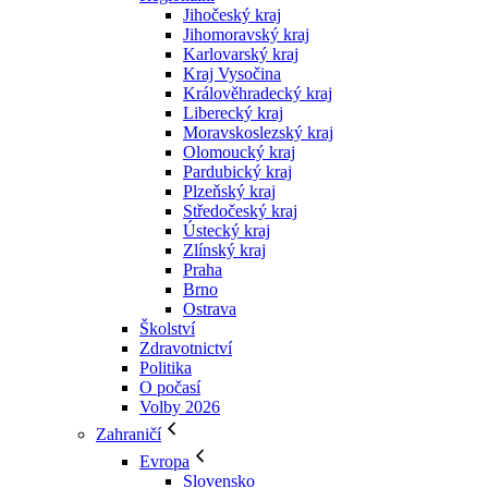
Jihočeský kraj
Jihomoravský kraj
Karlovarský kraj
Kraj Vysočina
Králověhradecký kraj
Liberecký kraj
Moravskoslezský kraj
Olomoucký kraj
Pardubický kraj
Plzeňský kraj
Středočeský kraj
Ústecký kraj
Zlínský kraj
Praha
Brno
Ostrava
Školství
Zdravotnictví
Politika
O počasí
Volby 2026
Zahraničí
Evropa
Slovensko