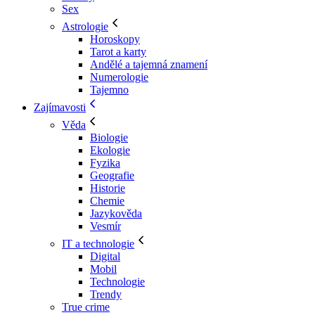
Sex
Astrologie
Horoskopy
Tarot a karty
Andělé a tajemná znamení
Numerologie
Tajemno
Zajímavosti
Věda
Biologie
Ekologie
Fyzika
Geografie
Historie
Chemie
Jazykověda
Vesmír
IT a technologie
Digital
Mobil
Technologie
Trendy
True crime