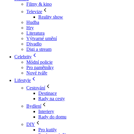
Filmy & kino
Televize
Reality show
Hudba
Hry
Literatura
Výtvarné umění
Divadlo
Digi a stream
Celebrity
Módní policie
Pro pamětníky
Nové tváře
Lifestyle
Cestování
Destinace
Rady na cesty
Bydlení
Interiery
Rady do domu
DIY
Pro kutily