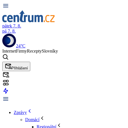
pátek 7. 8.
pá 7. 8.
24°C
Internet
Firmy
Recepty
Slovníky
Přihlášení
Zprávy
Domácí
Regionální