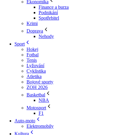
Ekonomika
Finance a burza
Podnikání
Spotřebitel
Krimi
Doprava
Nehody
Sport
Hokej
Fotbal
Tenis
Lyžování
Cyklistika
Atletika
Bojové sporty
ZOH 2026
Basketbal
NBA
Motosport
F1
Auto-moto
Elektromobily
Kultura