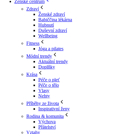
Ženské centrum
Zdraví
Ženské zdraví
Babiččina lékárna
Hubnutí
Duševní zdraví
Wellbeing
Fitness
Jóga a pilates
Módní trendy
Aktuální trendy
Doplňky
Krása
Péče o pleť
Péče o tělo
Vlasy
Nehty
Příběhy ze života
Inspirativní ženy
Rodina & komunita
Výchova
Přátelství
Vztahy