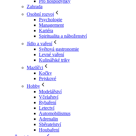
Pro hospodyňky
Zahrada
Osobní rozvoj
Psychologie
Management
Kariéra
Spiritualita a náboženství
Jídlo a vaření
Světová gastronomie
Levné vaření
Kulinářské triky
Mazlíčci
Kočky
Pejskové
Hobby
Modelářství
Včelařství
Rybaření
Letectví
Automobilismus
Adrenalin
Sběratelství
Houbaření