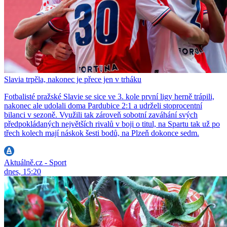
Slavia trpěla, nakonec je přece jen v trháku
Fotbalisté pražské Slavie se sice ve 3. kole první ligy herně trápili,
nakonec ale udolali doma Pardubice 2:1 a udrželi stoprocentní
bilanci v sezoně. Využili tak zároveň sobotní zaváhání svých
předpokládaných největších rivalů v boji o titul, na Spartu tak už po
třech kolech mají náskok šesti bodů, na Plzeň dokonce sedm.
Aktuálně.cz - Sport
dnes, 15:20