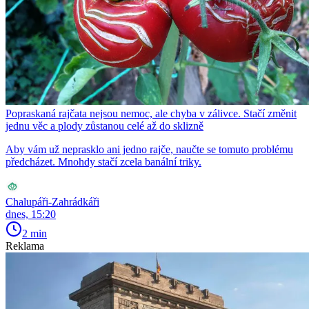
Popraskaná rajčata nejsou nemoc, ale chyba v zálivce. Stačí změnit
jednu věc a plody zůstanou celé až do sklizně
Aby vám už neprasklo ani jedno rajče, naučte se tomuto problému
předcházet. Mnohdy stačí zcela banální triky.
Chalupáři-Zahrádkáři
dnes, 15:20
2 min
Reklama