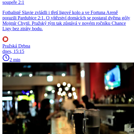
soupeře 2:1
Fotbalisté Slavie zvládli i třetí ligové kolo a ve Fortuna Areně
porazili Pardubice 2:1. O vítězství domácích se postaral dvěma góly
Mojmír Chytil. Pražský tým tak zůstává v novém ročníku Chance
Ligy bez ztráty bodu.
Pražská Drbna
dnes, 15:15
2 min