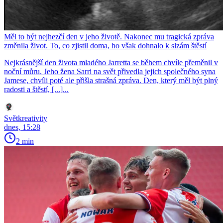
Měl to být nejhezčí den v jeho životě. Nakonec mu tragická zpráva
změnila život. To, co zjistil doma, ho však dohnalo k slzám štěstí
Nejkrásnější den života mladého Jarretta se během chvíle přeměnil v
noční můru. Jeho žena Sarri na svět přivedla jejich společného syna
Jamese, chvíli poté ale přišla strašná zpráva. Den, který měl být plný
radosti a štěstí, [...]...
Světkreativity
dnes, 15:28
2 min