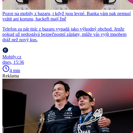
Pozor na mobily z bazaru, i když jsou levné. Banka vám pak nemusí
vrátit ani korunu, hackeři mají žně
Telefon za pár tisíc z bazaru vypadá jako výhodný obchod. Jenže
pokud už nedostává bezpečnostní záplaty, může vás vyjít mnohem
dráž než nový kus.
Mobify.cz
dnes, 15:36
4 min
Reklama