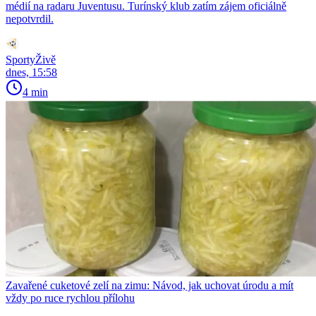
médií na radaru Juventusu. Turínský klub zatím zájem oficiálně
nepotvrdil.
SportyŽivě
dnes, 15:58
4 min
Zavařené cuketové zelí na zimu: Návod, jak uchovat úrodu a mít
vždy po ruce rychlou přílohu