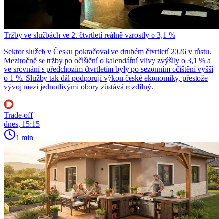
Tržby ve službách ve 2. čtvrtletí reálně vzrostly o 3,1 %
Sektor služeb v Česku pokračoval ve druhém čtvrtletí 2026 v růstu.
Meziročně se tržby po očištění o kalendářní vlivy zvýšily o 3,1 % a
ve srovnání s předchozím čtvrtletím byly po sezonním očištění vyšší
o 1 %. Služby tak dál podporují výkon české ekonomiky, přestože
vývoj mezi jednotlivými obory zůstává rozdílný.
Trade-off
dnes, 15:15
1 min