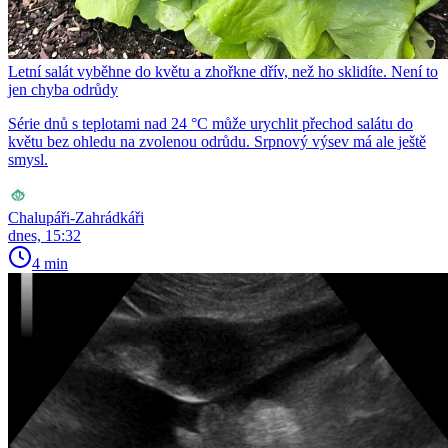
Letní salát vyběhne do květu a zhořkne dřív, než ho sklidíte. Není to
jen chyba odrůdy
Série dnů s teplotami nad 24 °C může urychlit přechod salátu do
květu bez ohledu na zvolenou odrůdu. Srpnový výsev má ale ještě
smysl.
Chalupáři-Zahrádkáři
dnes, 15:32
4 min