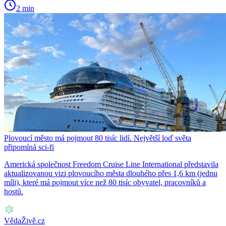
2 min
Plovoucí město má pojmout 80 tisíc lidí. Největší loď světa
připomíná sci-fi
Americká společnost Freedom Cruise Line International představila
aktualizovanou vizi plovoucího města dlouhého přes 1,6 km (jednu
míli), které má pojmout více než 80 tisíc obyvatel, pracovníků a
hostů.
VědaŽivě.cz