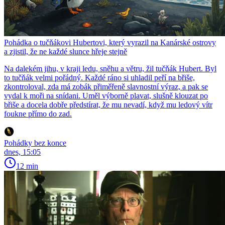
Pohádka o tučňákovi Hubertovi, který vyrazil na Kanárské ostrovy
a zjistil, že ne každé slunce hřeje stejně
Na dalekém jihu, v kraji ledu, sněhu a větru, žil tučňák Hubert. Byl
to tučňák velmi pořádný. Každé ráno si uhladil peří na břiše,
zkontroloval, zda má zobák přiměřeně slavnostní výraz, a pak se
vydal k moři na snídani. Uměl výborně plavat, slušně klouzat po
břiše a docela dobře předstírat, že mu nevadí, když mu ledový vítr
foukne přímo do zad.
Pohádky bez konce
dnes, 15:05
12 min