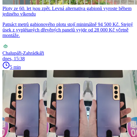
Ploty ze 60. let jsou zpět. Levná alternativa gabionů vyroste během
jediného víkendu
Patnáct metrů gabionového plotu stojí minimálně 94 500 Kč. Stejný
úsek z vyplétaných dřevěných panelů vyjde od 28 000 Kč včetně
montáže.
Chalupáři-Zahrádkáři
dnes, 15:38
5 min