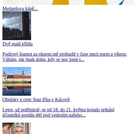
Medardova kápě...
Dvě malá křídla
Podivný šramot za oknem mě probudil v čase mezi psem a vlkem.
Váhám, jak jinak dobu, kdy se noc lomí s...
Obrázky z cest: Sraz íčka v Kácově
Letos, už potřinácté, se od 18. do 21. května konalo setkání
účastníků portálu i60 pod vedením našeho...