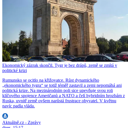
Ekonomický zázrak skončil. Tygr je bez drápů, země se zmítá v
politické krizi
Rumunsko se ocitlo na křižovatce. Růst dynamického
„ekonomického tygra“ se totiž téměř zastavil a zemi nepomáhá ani
politická krize. Na mezinárodním poli sice upevňuje svou roli
klíčového spojence Američanů a NATO a čelí hybridním hrozbám z
Ruska, uvnitř země ovšem narůstá frustrace obyvatel. V květnu
navíc padla vláda.
Aktuálně.cz - Zprávy
dnes, 15:17