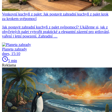
Venkovní kuchyň z palet: Jak postavit zahradní kuchyň z palet krok
za krokem svépomocí
Jak postavit zahradní kuchyň z palet svépomocí? Ukážeme si, jak z
obyčejných palet vytvořit praktické a elegantní zázemí pro grilování,
vaření i letní posezení. Zahradní …
Planeta zahrady
dnes, 15:10
5 min
Reklama