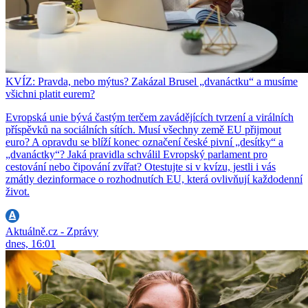
KVÍZ: Pravda, nebo mýtus? Zakázal Brusel „dvanáctku“ a musíme
všichni platit eurem?
Evropská unie bývá častým terčem zavádějících tvrzení a virálních
příspěvků na sociálních sítích. Musí všechny země EU přijmout
euro? A opravdu se blíží konec označení české pivní „desítky“ a
„dvanáctky“? Jaká pravidla schválil Evropský parlament pro
cestování nebo čipování zvířat? Otestujte si v kvízu, jestli i vás
zmátly dezinformace o rozhodnutích EU, která ovlivňují každodenní
život.
Aktuálně.cz - Zprávy
dnes, 16:01