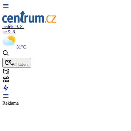
neděle 9. 8.
ne 9. 8.
31°C
Přihlášení
Reklama