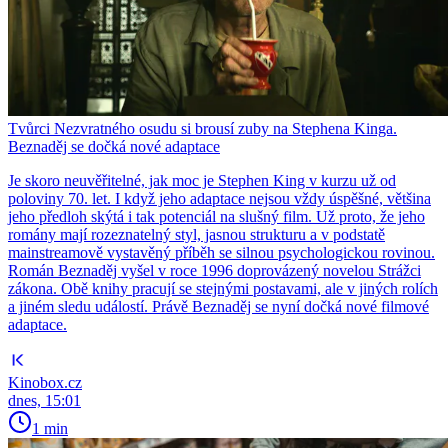
Tvůrci Nezvratného osudu si brousí zuby na Stephena Kinga.
Beznaděj se dočká nové adaptace
Je skoro neuvěřitelné, jak moc je Stephen King v kurzu už od
poloviny 70. let. I když jeho adaptace nejsou vždy úspěšné, většina
jeho předloh skýtá i tak potenciál na slušný film. Už proto, že jeho
romány mají rozeznatelný styl, jasnou strukturu a v podstatě
mainstreamově vystavěný příběh se silnou psychologickou rovinou.
Román Beznaděj vyšel v roce 1996 doprovázený novelou Strážci
zákona. Obě knihy pracují se stejnými postavami, ale v jiných rolích
a jiném sledu událostí. Právě Beznaděj se nyní dočká nové filmové
adaptace.
Kinobox.cz
dnes, 15:01
1 min