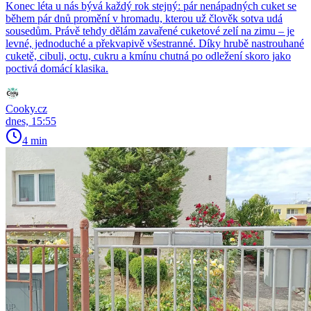
Konec léta u nás bývá každý rok stejný: pár nenápadných cuket se
během pár dnů promění v hromadu, kterou už člověk sotva udá
sousedům. Právě tehdy dělám zavařené cuketové zelí na zimu – je
levné, jednoduché a překvapivě všestranné. Díky hrubě nastrouhané
cuketě, cibuli, octu, cukru a kmínu chutná po odležení skoro jako
poctivá domácí klasika.
Cooky.cz
dnes, 15:55
4 min