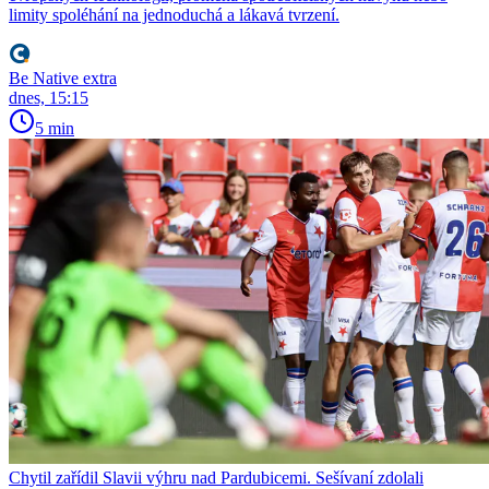
limity spoléhání na jednoduchá a lákavá tvrzení.
Be Native extra
dnes, 15:15
5 min
Chytil zařídil Slavii výhru nad Pardubicemi. Sešívaní zdolali