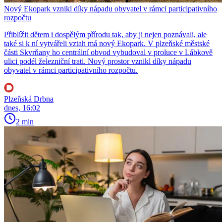
Nový Ekopark vznikl díky nápadu obyvatel v rámci participativního
rozpočtu
Přiblížit dětem i dospělým přírodu tak, aby ji nejen poznávali, ale
také si k ní vytvářeli vztah má nový Ekopark. V plzeňské městské
části Skvrňany ho centrální obvod vybudoval v proluce v Lábkově
ulici podél železniční trati. Nový prostor vznikl díky nápadu
obyvatel v rámci participativního rozpočtu.
Plzeňská Drbna
dnes, 16:02
2 min