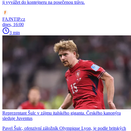
ji vyvážet do kontejneru na posečenou trávu.
FAJNTIP.cz
dnes, 16:00
3 min
Reprezentant Šulc v zájmu italského giganta. Českého kanonýra
sleduje Juventus
Pavel Šulc, ofenzivní záložník Olympique Lyon, je podle britských