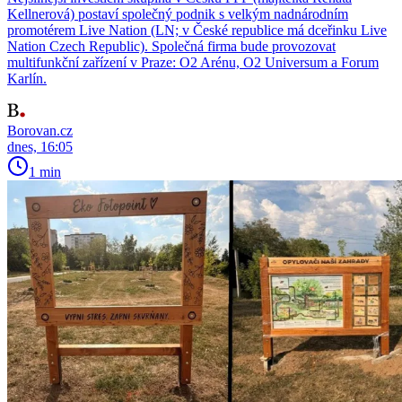
Kellnerová) postaví společný podnik s velkým nadnárodním
promotérem Live Nation (LN; v České republice má dceřinku Live
Nation Czech Republic). Společná firma bude provozovat
multifunkční zařízení v Praze: O2 Arénu, O2 Universum a Forum
Karlín.
Borovan.cz
dnes, 16:05
1 min