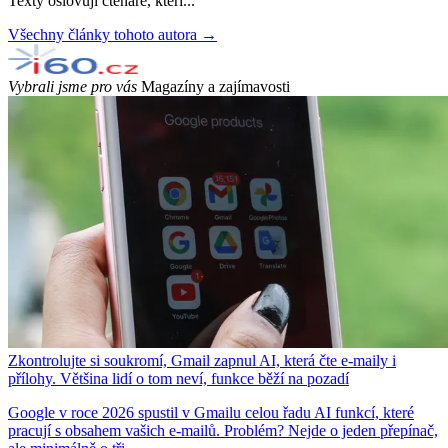
Texty oslovují čtenáře, kteří...
Všechny články tohoto autora →
Vybrali jsme pro vás
Magazíny a zajímavosti
Zkontrolujte si soukromí, Gmail zapnul AI, která čte e-maily i
přílohy. Většina lidí o tom neví, funkce běží na pozadí
Google v roce 2026 spustil v Gmailu celou řadu AI funkcí, které
pracují s obsahem vašich e-mailů. Problém? Nejde o jeden přepínač,