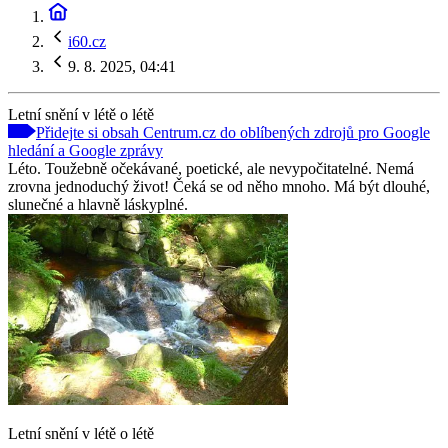
i60.cz
9. 8. 2025, 04:41
Letní snění v létě o létě
Přidejte si obsah Centrum.cz do oblíbených zdrojů pro Google
hledání a Google zprávy
Léto. Toužebně očekávané, poetické, ale nevypočitatelné. Nemá
zrovna jednoduchý život! Čeká se od něho mnoho. Má být dlouhé,
slunečné a hlavně láskyplné.
Letní snění v létě o létě