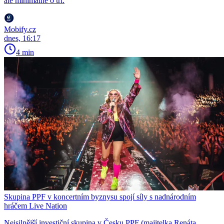
ale minimálně o tři.
Mobify.cz
dnes, 16:17
4 min
Skupina PPF v koncertním byznysu spojí síly s nadnárodním
hráčem Live Nation
Nejsilnější investiční skupina v Česku PPF (majitelka Renáta