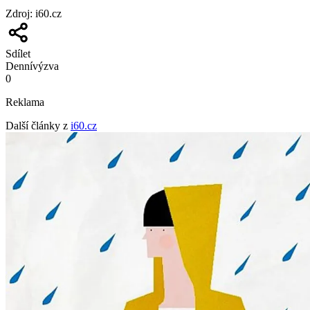
Zdroj
:
i60.cz
Sdílet
Denní
výzva
0
Reklama
Další články z
i60.cz