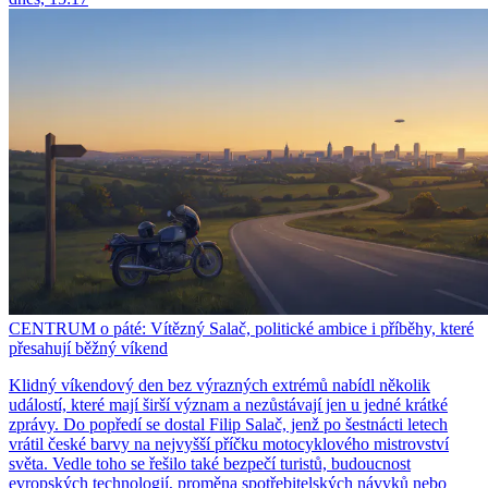
CENTRUM o páté: Vítězný Salač, politické ambice i příběhy, které
přesahují běžný víkend
Klidný víkendový den bez výrazných extrémů nabídl několik
událostí, které mají širší význam a nezůstávají jen u jedné krátké
zprávy. Do popředí se dostal Filip Salač, jenž po šestnácti letech
vrátil české barvy na nejvyšší příčku motocyklového mistrovství
světa. Vedle toho se řešilo také bezpečí turistů, budoucnost
evropských technologií, proměna spotřebitelských návyků nebo