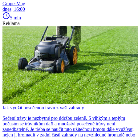
GrapesMag
dnes, 16:00
5 min
Reklama
Jak využít posečenou trávu z vaší zahrady
Sečení trávy je nezbytné pro údržbu zeleně. S vlhkým a teplým
počasím se trávníkům daří a množství posečené trávy není
zanedbatelné. Je třeba se naučit tuto užitečnou hmotu dále využívat,
nejen ji hromadit v zadní části zahrady na nevzhledné hromadě nebo