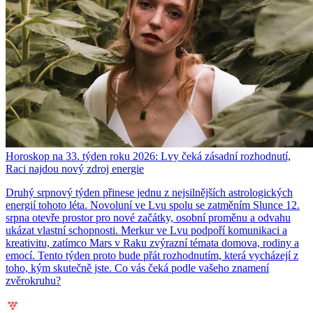
Horoskop na 33. týden roku 2026: Lvy čeká zásadní rozhodnutí,
Raci najdou nový zdroj energie
Druhý srpnový týden přinese jednu z nejsilnějších astrologických
energií tohoto léta. Novoluní ve Lvu spolu se zatměním Slunce 12.
srpna otevře prostor pro nové začátky, osobní proměnu a odvahu
ukázat vlastní schopnosti. Merkur ve Lvu podpoří komunikaci a
kreativitu, zatímco Mars v Raku zvýrazní témata domova, rodiny a
emocí. Tento týden proto bude přát rozhodnutím, která vycházejí z
toho, kým skutečně jste. Co vás čeká podle vašeho znamení
zvěrokruhu?