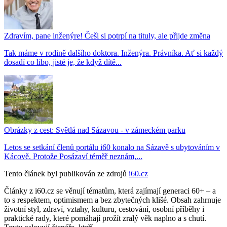
Zdravím, pane inženýre! Češi si potrpí na tituly, ale přijde změna
Tak máme v rodině dalšího doktora. Inženýra. Právníka. Ať si každý
dosadí co libo, jisté je, že když dítě...
Obrázky z cest: Světlá nad Sázavou - v zámeckém parku
Letos se setkání členů portálu i60 konalo na Sázavě s ubytováním v
Kácově. Protože Posázaví téměř neznám,...
Tento článek byl publikován ze zdrojů
i60.cz
Články z i60.cz se věnují tématům, která zajímají generaci 60+ – a
to s respektem, optimismem a bez zbytečných klišé. Obsah zahrnuje
životní styl, zdraví, vztahy, kulturu, cestování, osobní příběhy i
praktické rady, které pomáhají prožít zralý věk naplno a s chutí.