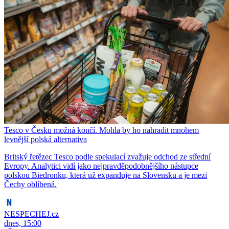
Tesco v Česku možná končí. Mohla by ho nahradit mnohem
levnější polská alternativa
Britský řetězec Tesco podle spekulací zvažuje odchod ze střední
Evropy. Analytici vidí jako nejpravděpodobnějšího nástupce
polskou Biedronku, která už expanduje na Slovensku a je mezi
Čechy oblíbená.
NESPECHEJ.cz
dnes, 15:00