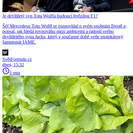
Je devítiletý syn Tota Wolffa budoucí hvězdou F1?
Šéf Mercedesu Toto Wolff se rozpovídal o svém osobním životě a
popsal, jak hledá rovnováhu mezi ambicemi a radostí svého
devítiletého syna Jacka, který v současné době vede motokárový
šampionát IAME.
SvětFormule.cz
dnes, 15:32
1 min