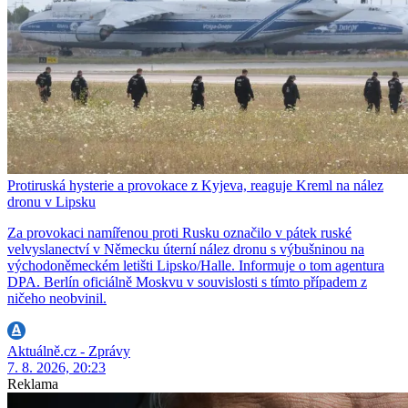
Protiruská hysterie a provokace z Kyjeva, reaguje Kreml na nález
dronu v Lipsku
Za provokaci namířenou proti Rusku označilo v pátek ruské
velvyslanectví v Německu úterní nález dronu s výbušninou na
východoněmeckém letišti Lipsko/Halle. Informuje o tom agentura
DPA. Berlín oficiálně Moskvu v souvislosti s tímto případem z
ničeho neobvinil.
Aktuálně.cz - Zprávy
7. 8. 2026, 20:23
Reklama