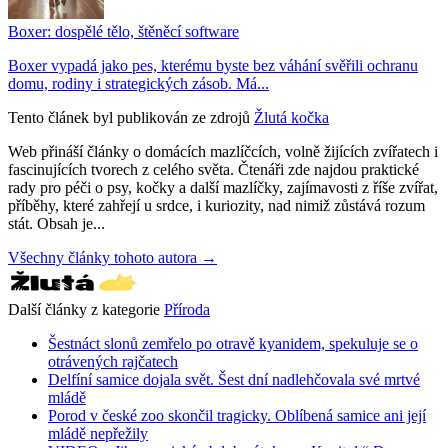
Boxer: dospělé tělo, štěněcí software
Boxer vypadá jako pes, kterému byste bez váhání svěřili ochranu
domu, rodiny i strategických zásob. Má...
Tento článek byl publikován ze zdrojů
Žlutá kočka
Web přináší články o domácích mazlíčcích, volně žijících zvířatech i
fascinujících tvorech z celého světa. Čtenáři zde najdou praktické
rady pro péči o psy, kočky a další mazlíčky, zajímavosti z říše zvířat,
příběhy, které zahřejí u srdce, i kuriozity, nad nimiž zůstává rozum
stát. Obsah je...
Všechny články tohoto autora →
Další články z kategorie
Příroda
Šestnáct slonů zemřelo po otravě kyanidem, spekuluje se o
otrávených rajčatech
Delfíní samice dojala svět. Šest dní nadlehčovala své mrtvé
mládě
Porod v české zoo skončil tragicky. Oblíbená samice ani její
mládě nepřežily