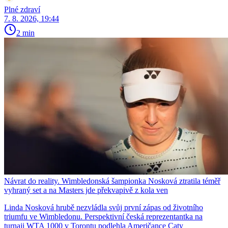
Plné zdraví
7. 8. 2026, 19:44
2 min
Návrat do reality. Wimbledonská šampionka Nosková ztratila téměř
vyhraný set a na Masters jde překvapivě z kola ven
Linda Nosková hrubě nezvládla svůj první zápas od životního
triumfu ve Wimbledonu. Perspektivní česká reprezentantka na
turnaji WTA 1000 v Torontu podlehla Američance Caty