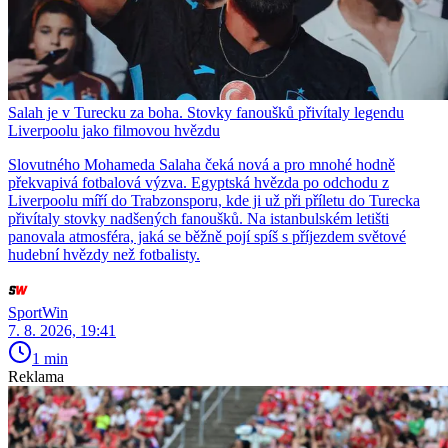
Salah je v Turecku za boha. Stovky fanoušků přivítaly legendu
Liverpoolu jako filmovou hvězdu
Slovutného Mohameda Salaha čeká nová a pro mnohé hodně
překvapivá fotbalová výzva. Egyptská hvězda po odchodu z
Liverpoolu míří do Trabzonsporu, kde ji už při příletu do Turecka
přivítaly stovky nadšených fanoušků. Na istanbulském letišti
panovala atmosféra, jaká se běžně pojí spíš s příjezdem světové
hudební hvězdy než fotbalisty.
SportWin
7. 8. 2026, 19:41
1 min
Reklama