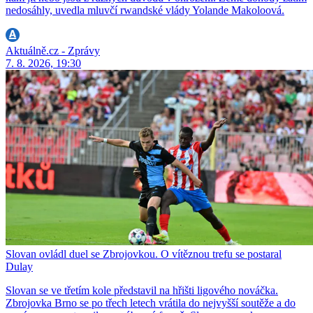
nedosáhly, uvedla mluvčí rwandské vlády Yolande Makoloová.
Aktuálně.cz - Zprávy
7. 8. 2026, 19:30
Slovan ovládl duel se Zbrojovkou. O vítěznou trefu se postaral
Dulay
Slovan se ve třetím kole představil na hřišti ligového nováčka.
Zbrojovka Brno se po třech letech vrátila do nejvyšší soutěže a do