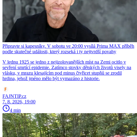
Připravte si kapesníky. V sobotu ve 20:00 vysílá Prima MAX příběh
podle skutečné události, který rozseká i ty nejtvrdší povahy
V lednu 1925 se jedno z nejizolovanějších míst na Zemi ocitlo v
sevření smrtící epidemie. Zatímco stovky dětských životů visely na
vlásku, v mrazu klesajícím pod minus čtyřicet stupňů se zrodil
hrdina, jehož jméno mělo být vymazáno z historie.
FAJNTIP.cz
7. 8. 2026, 19:00
4 min