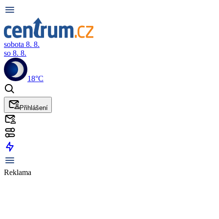
sobota 8. 8.
so 8. 8.
18°C
Přihlášení
Reklama