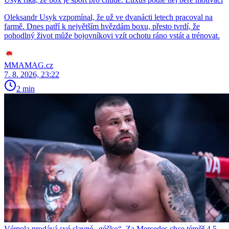
Oleksandr Usyk vzpomínal, že už ve dvanácti letech pracoval na
farmě. Dnes patří k největším hvězdám boxu, přesto tvrdí, že
pohodlný život může bojovníkovi vzít ochotu ráno vstát a trénovat.
MMAMAG.cz
7. 8. 2026, 23:22
2 min
Vémola prodává své slavné „géčko“. Za Mercedes chce téměř 4,5