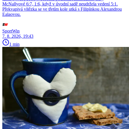
McNallyové 6:7, 1:6, když v úvodní sadě neudržela vedení 5:1.
Překvapivá vítězka se ve třetím kole utká s Filipínkou Alexandrou
Ealaovou.
SportWin
7. 8. 2026, 19:43
1 min