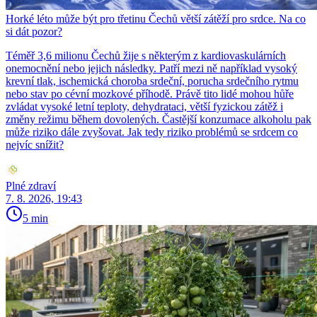
Horké léto může být pro třetinu Čechů větší zátěží pro srdce. Na co
si dát pozor?
Téměř 3,6 milionu Čechů žije s některým z kardiovaskulárních
onemocnění nebo jejich následky. Patří mezi ně například vysoký
krevní tlak, ischemická choroba srdeční, porucha srdečního rytmu
nebo stav po cévní mozkové příhodě. Právě tito lidé mohou hůře
zvládat vysoké letní teploty, dehydrataci, větší fyzickou zátěž i
změny režimu během dovolených. Častější konzumace alkoholu pak
může riziko dále zvyšovat. Jak tedy riziko problémů se srdcem co
nejvíc snížit?
Plné zdraví
7. 8. 2026, 19:43
5 min