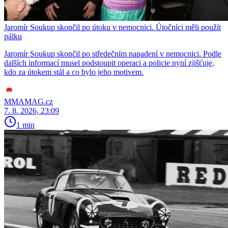
Jaromír Soukup skončil po útoku v nemocnici. Útočníci měli použít
pálku
Jaromír Soukup skončil po středečním napadení v nemocnici. Podle
dalších informací musel podstoupit operaci a policie nyní zjišťuje,
kdo za útokem stál a co bylo jeho motivem.
MMAMAG.cz
7. 8. 2026, 23:09
1 min