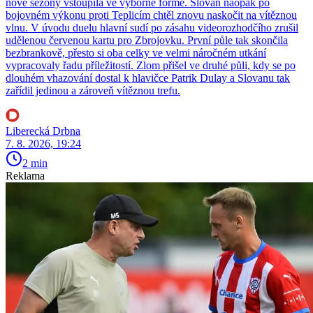
nové sezony vstoupila ve výborné formě. Slovan naopak po
bojovném výkonu proti Teplicím chtěl znovu naskočit na vítěznou
vlnu. V úvodu duelu hlavní sudí po zásahu videorozhodčího zrušil
udělenou červenou kartu pro Zbrojovku. První půle tak skončila
bezbrankově, přesto si oba celky ve velmi náročném utkání
vypracovaly řadu příležitostí. Zlom přišel ve druhé půli, kdy se po
dlouhém vhazování dostal k hlavičce Patrik Dulay a Slovanu tak
zařídil jedinou a zároveň vítěznou trefu.
Liberecká Drbna
7. 8. 2026, 19:24
2 min
Reklama