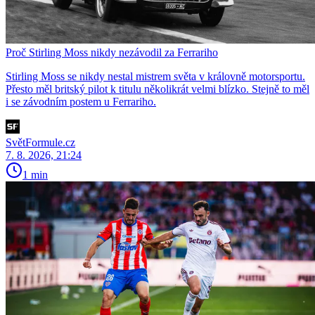
Proč Stirling Moss nikdy nezávodil za Ferrariho
Stirling Moss se nikdy nestal mistrem světa v královně motorsportu.
Přesto měl britský pilot k titulu několikrát velmi blízko. Stejně to měl
i se závodním postem u Ferrariho.
SvětFormule.cz
7. 8. 2026, 21:24
1 min