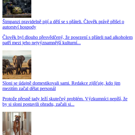
Šimpanzi pravidelně pijí a dělí se s přáteli. Člověk právě přišel o
autorství hospody
Člověk byl dlouho přesvědčený, že posezení s přáteli nad alkoholem
patří mezi jeho nejvýznamnější kulturní...
Sloni se údajně domestikovali sami. Redakce zjišťuje, kdo jim
mezitím začal dělat personál
Protože přesně tady leží skutečný problém. Výzkumníci nepíší, že
by si sloni postavili ohradu, začali si...