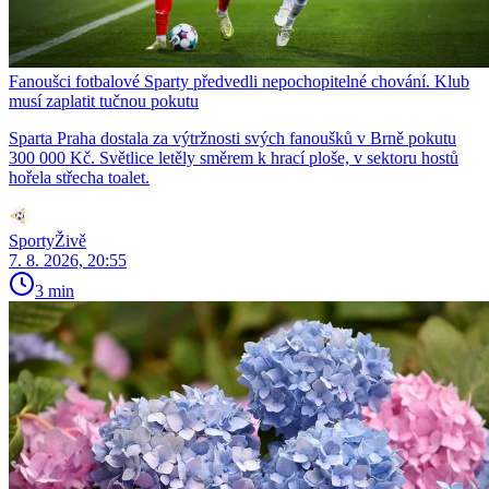
Fanoušci fotbalové Sparty předvedli nepochopitelné chování. Klub
musí zaplatit tučnou pokutu
Sparta Praha dostala za výtržnosti svých fanoušků v Brně pokutu
300 000 Kč. Světlice letěly směrem k hrací ploše, v sektoru hostů
hořela střecha toalet.
SportyŽivě
7. 8. 2026, 20:55
3 min