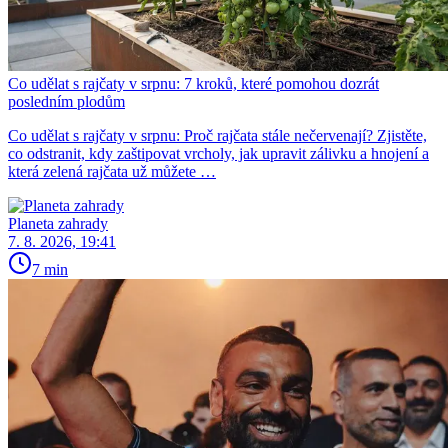
Co udělat s rajčaty v srpnu: 7 kroků, které pomohou dozrát
posledním plodům
Co udělat s rajčaty v srpnu: Proč rajčata stále nečervenají? Zjistěte,
co odstranit, kdy zaštipovat vrcholy, jak upravit zálivku a hnojení a
která zelená rajčata už můžete …
Planeta zahrady
7. 8. 2026, 19:41
7 min