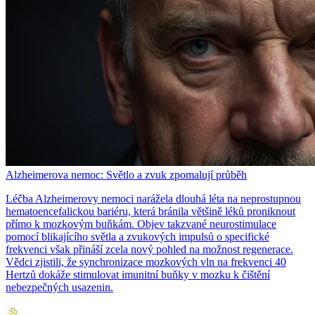
Alzheimerova nemoc: Světlo a zvuk zpomalují průběh
Léčba Alzheimerovy nemoci narážela dlouhá léta na neprostupnou
hematoencefalickou bariéru, která bránila většině léků proniknout
přímo k mozkovým buňkám. Objev takzvané neurostimulace
pomocí blikajícího světla a zvukových impulsů o specifické
frekvenci však přináší zcela nový pohled na možnost regenerace.
Vědci zjistili, že synchronizace mozkových vln na frekvenci 40
Hertzů dokáže stimulovat imunitní buňky v mozku k čištění
nebezpečných usazenin.