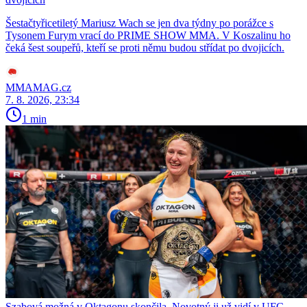
Šestačtyřicetiletý Mariusz Wach se jen dva týdny po porážce s
Tysonem Furym vrací do PRIME SHOW MMA. V Koszalinu ho
čeká šest soupeřů, kteří se proti němu budou střídat po dvojicích.
MMAMAG.cz
7. 8. 2026, 23:34
1 min
Szabová možná v Oktagonu skončila. Novotný ji už vidí v UFC