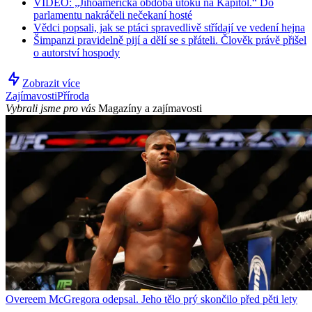
VIDEO: „Jihoamerická obdoba útoku na Kapitol.“ Do
parlamentu nakráčeli nečekaní hosté
Vědci popsali, jak se ptáci spravedlivě střídají ve vedení hejna
Šimpanzi pravidelně pijí a dělí se s přáteli. Člověk právě přišel
o autorství hospody
Zobrazit více
Zajímavosti
Příroda
Vybrali jsme pro vás
Magazíny a zajímavosti
Overeem McGregora odepsal. Jeho tělo prý skončilo před pěti lety