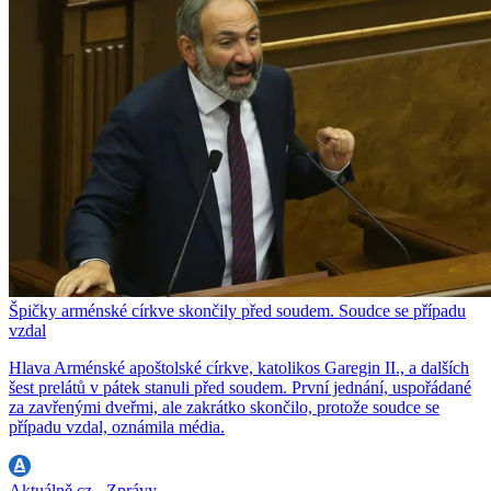
Špičky arménské církve skončily před soudem. Soudce se případu
vzdal
Hlava Arménské apoštolské církve, katolikos Garegin II., a dalších
šest prelátů v pátek stanuli před soudem. První jednání, uspořádané
za zavřenými dveřmi, ale zakrátko skončilo, protože soudce se
případu vzdal, oznámila média.
Aktuálně.cz - Zprávy