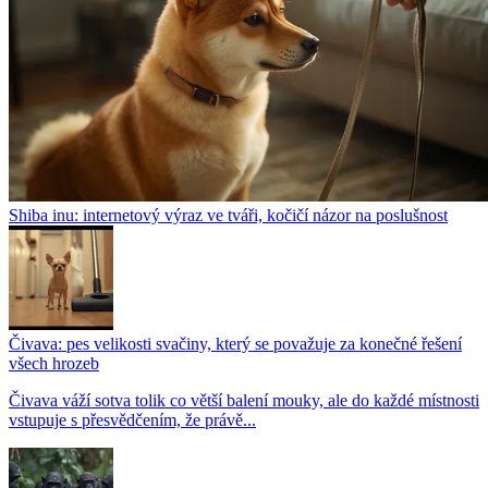
Shiba inu: internetový výraz ve tváři, kočičí názor na poslušnost
Čivava: pes velikosti svačiny, který se považuje za konečné řešení
všech hrozeb
Čivava váží sotva tolik co větší balení mouky, ale do každé místnosti
vstupuje s přesvědčením, že právě...