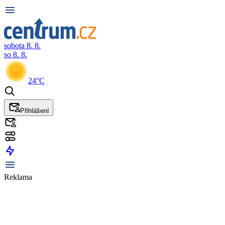
sobota 8. 8.
so 8. 8.
24°C
Přihlášení
Reklama