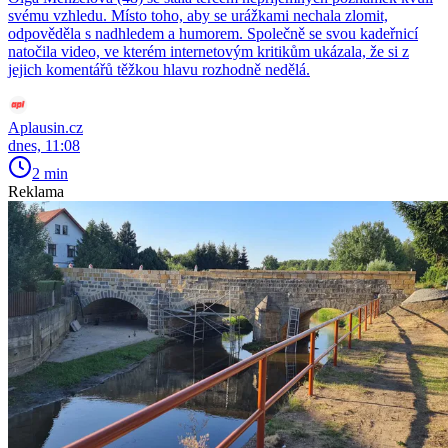
svému vzhledu. Místo toho, aby se urážkami nechala zlomit,
odpověděla s nadhledem a humorem. Společně se svou kadeřnicí
natočila video, ve kterém internetovým kritikům ukázala, že si z
jejich komentářů těžkou hlavu rozhodně nedělá.
Aplausin.cz
dnes, 11:08
2 min
Reklama