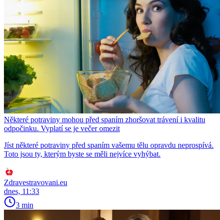
Některé potraviny mohou před spaním zhoršovat trávení i kvalitu
odpočinku. Vyplatí se je večer omezit
Jíst některé potraviny před spaním vašemu tělu opravdu neprospívá.
Toto jsou ty, kterým byste se měli nejvíce vyhýbat.
Zdravestravovani.eu
dnes, 11:33
3 min