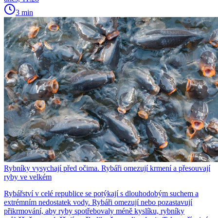
3 min
Rybníky vysychají před očima. Rybáři omezují krmení a přesouvají
ryby ve velkém
Rybářství v celé republice se potýkají s dlouhodobým suchem a
extrémním nedostatek vody. Rybáři omezují nebo pozastavují
přikrmování, aby ryby spotřebovaly méně kyslíku, rybníky