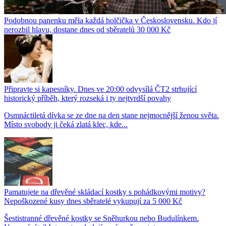
Podobnou panenku měla každá holčička v Československu. Kdo jí
nerozbil hlavu, dostane dnes od sběratelů 30 000 Kč
Připravte si kapesníky. Dnes ve 20:00 odvysílá ČT2 strhující
historický příběh, který rozseká i ty nejtvrdší povahy
Osmnáctiletá dívka se ze dne na den stane nejmocnější ženou světa.
Místo svobody ji čeká zlatá klec, kde...
Pamatujete na dřevěné skládací kostky s pohádkovými motivy?
Nepoškozené kusy dnes sběratelé vykupují za 5 000 Kč
Šestistranné dřevěné kostky se Sněhurkou nebo Budulínkem.