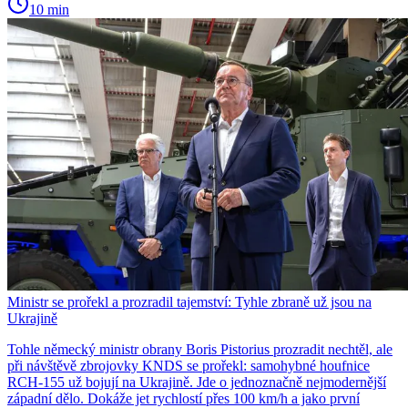
10 min
Ministr se prořekl a prozradil tajemství: Tyhle zbraně už jsou na
Ukrajině
Tohle německý ministr obrany Boris Pistorius prozradit nechtěl, ale
při návštěvě zbrojovky KNDS se prořekl: samohybné houfnice
RCH-155 už bojují na Ukrajině. Jde o jednoznačně nejmodernější
západní dělo. Dokáže jet rychlostí přes 100 km/h a jako první