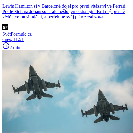
Lewis Hamilton si v Barceloně dojel pro první vítězství ve Ferrari.
Podle Stefana Johanssona ale nešlo jen o strategii. Brit prý přesně
věděl, co musí udělat, a perfektně svůj plán zrealizoval.
SvětFormule.cz
dnes, 11:51
2 min