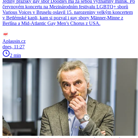
Jediný pražský gay sbor Doodles má za sebou významný milník. Po
červnovém koncertu na Mezinárodním festivalu LGBTQ+ sborů
Various Voices v Bruselu oslavil 15. narozeniny velkým koncertem
v Betlémské kapli, kam si pozval i gay sbory Männer-Minne z
Berlína a Mid-Atlantic Gay Men’s Chorus z USA.
Aplausin.cz
dnes, 11:27
2 min