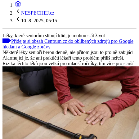
NESPECHEJ.cz
10. 8. 2025, 05:15
Léky, které seniorům slibují klid, je mohou stát život
Přidejte si obsah Centrum.cz do oblíbených zdrojů pro Google
hledání a Google zprávy
Některé léky senioři berou denně, ale přitom jsou to pro ně zabijáci.
Alarmující je, že ani praktičtí lékaři tento problém příliš neřeší.
Rizika těchto léků jsou velká pro mladší ročníky, tím více pro starší.