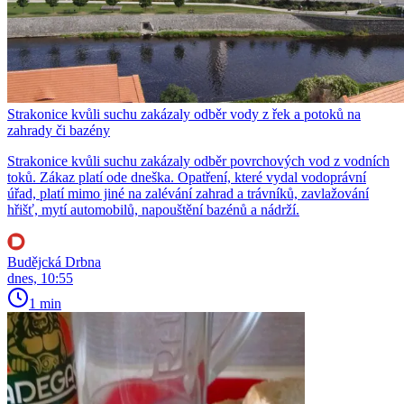
Strakonice kvůli suchu zakázaly odběr vody z řek a potoků na
zahrady či bazény
Strakonice kvůli suchu zakázaly odběr povrchových vod z vodních
toků. Zákaz platí ode dneška. Opatření, které vydal vodoprávní
úřad, platí mimo jiné na zalévání zahrad a trávníků, zavlažování
hřišť, mytí automobilů, napouštění bazénů a nádrží.
Budějcká Drbna
dnes, 10:55
1 min