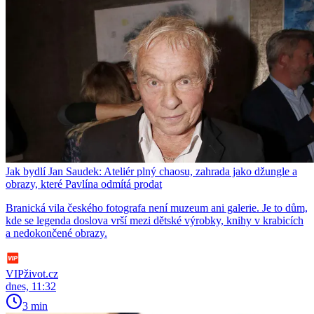
Jak bydlí Jan Saudek: Ateliér plný chaosu, zahrada jako džungle a
obrazy, které Pavlína odmítá prodat
Branická vila českého fotografa není muzeum ani galerie. Je to dům,
kde se legenda doslova vrší mezi dětské výrobky, knihy v krabicích
a nedokončené obrazy.
VIPživot.cz
dnes, 11:32
3 min