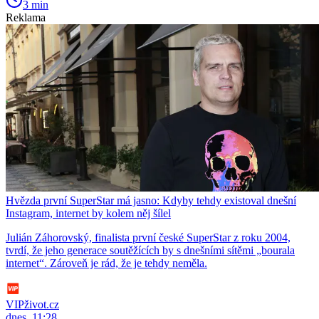
3 min
Reklama
Hvězda první SuperStar má jasno: Kdyby tehdy existoval dnešní
Instagram, internet by kolem něj šílel
Julián Záhorovský, finalista první české SuperStar z roku 2004,
tvrdí, že jeho generace soutěžících by s dnešními sítěmi „bourala
internet“. Zároveň je rád, že je tehdy neměla.
VIPživot.cz
dnes, 11:28