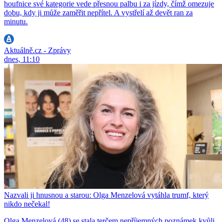
houfnice své kategorie vede přesnou palbu i za jízdy, čímž omezuje
dobu, kdy ji může zaměřit nepřítel. A vystřelí až devět ran za
minutu.
Aktuálně.cz - Zprávy
dnes, 11:10
Nazvali ji hnusnou a starou: Olga Menzelová vytáhla trumf, který
nikdo nečekal!
Olga Menzelová (48) se stala terčem nepříjemných poznámek kvůli