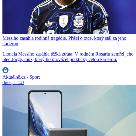
Messiho zasáhla rodinná tragédie. Přišel o otce, který stál za jeho
kariérou
Lionela Messiho zasáhla těžká ztráta. V rodném Rosariu zemřel jeho
otec Jorge, muž, který ho provázel prakticky celou kariérou.
Aktuálně.cz - Sport
dnes, 11:43