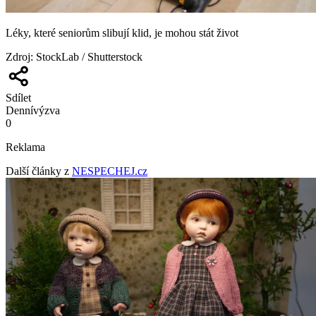
Léky, které seniorům slibují klid, je mohou stát život
Zdroj
:
StockLab / Shutterstock
Sdílet
Denní
výzva
0
Reklama
Další články z
NESPECHEJ.cz