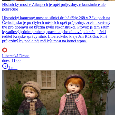
Historický most v Zákupech je opět průjezdný, rekonstrukce ale
pokračuje
Historický kamenný most na silnici druhé třídy 268 v Zákupech na
Českolipsku je po čtyřech měsících opět průjezdný, zcela uzavřený
byl pro dopravu od března kvůli rekonstrukci. Provoz je tam zatím
kyvadlový jedním pruhem, práce na jeho obnově pokračují, řekl
ředitel Krajské správy silnic Libereckého kraje Jan Růžička. Plně
průjezdný by podle něj měl být most na konci srpna.
Liberecká Drbna
dnes, 11:00
1 min