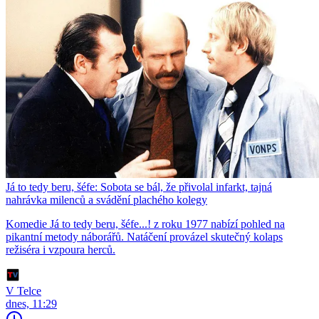
Já to tedy beru, šéfe: Sobota se bál, že přivolal infarkt, tajná
nahrávka milenců a svádění plachého kolegy
Komedie Já to tedy beru, šéfe...! z roku 1977 nabízí pohled na
pikantní metody náborářů. Natáčení provázel skutečný kolaps
režiséra i vzpoura herců.
V Telce
dnes, 11:29