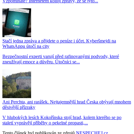
Vzpomínáte? Internetem kolují zprávy, že se tyto...
Stačí jedna zpráva a přijdete o peníze i účet. Kyberšmejdi na
WhatsAppu útočí na city
Bezpečnostní experti varují před rafinovanými podvody, které
zneužívají emoce a důvěru. Útočníci se...
Ani Perchta, ani rarášek. Nejtajemnější hrad Česka obývají mnohem
děsivější přízraky
V hlubokých lesích Kokořínska stojí hrad, kolem kterého se po
staletí vyprávějí příběhy o pekelné propasti,...
Tento článek byl publikován ze zdrojů
NESPECHEJ.cz