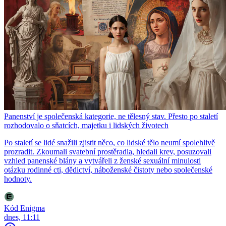
Panenství je společenská kategorie, ne tělesný stav. Přesto po staletí
rozhodovalo o sňatcích, majetku i lidských životech
Po staletí se lidé snažili zjistit něco, co lidské tělo neumí spolehlivě
prozradit. Zkoumali svatební prostěradla, hledali krev, posuzovali
vzhled panenské blány a vytvářeli z ženské sexuální minulosti
otázku rodinné cti, dědictví, náboženské čistoty nebo společenské
hodnoty.
Kód Enigma
dnes, 11:11