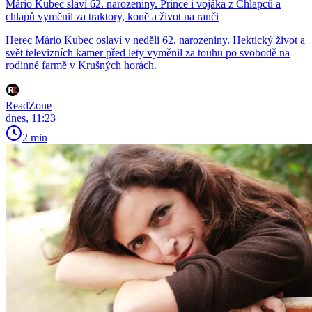
Mário Kubec slaví 62. narozeniny. Prince i vojáka z Chlapců a
chlapů vyměnil za traktory, koně a život na ranči
Herec Mário Kubec oslaví v neděli 62. narozeniny. Hektický život a
svět televizních kamer před lety vyměnil za touhu po svobodě na
rodinné farmě v Krušných horách.
ReadZone
dnes, 11:23
2 min