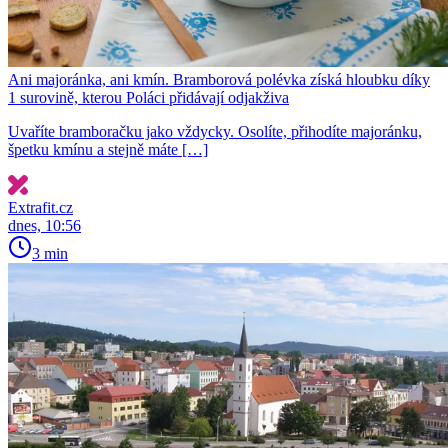
Ani majoránka, ani kmín. Bramborová polévka získá hloubku díky
1 surovině, kterou Poláci přidávají odjakživa
Uvaříte bramboračku jako vždycky. Osolíte, přihodíte majoránku,
špetku kmínu a stejně máte […]
Extrafit.cz
dnes, 10:56
3 min