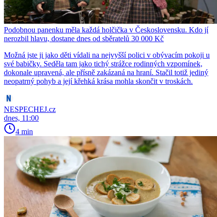
Podobnou panenku měla každá holčička v Československu. Kdo jí
nerozbil hlavu, dostane dnes od sběratelů 30 000 Kč
Možná jste ji jako děti vídali na nejvyšší polici v obývacím pokoji u
své babičky. Seděla tam jako tichý strážce rodinných vzpomínek,
dokonale upravená, ale přísně zakázaná na hraní. Stačil totiž jediný
neopatrný pohyb a její křehká krása mohla skončit v troskách.
NESPECHEJ.cz
dnes, 11:00
4 min