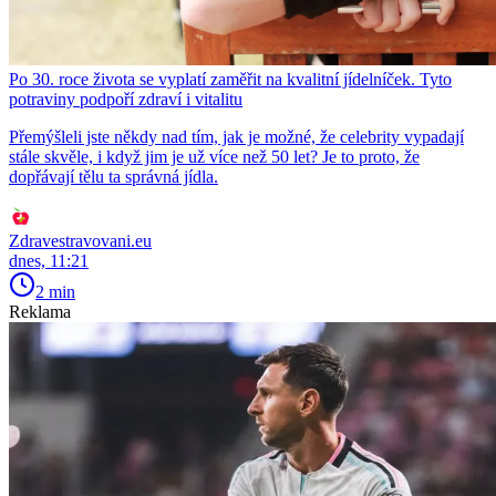
Po 30. roce života se vyplatí zaměřit na kvalitní jídelníček. Tyto
potraviny podpoří zdraví i vitalitu
Přemýšleli jste někdy nad tím, jak je možné, že celebrity vypadají
stále skvěle, i když jim je už více než 50 let? Je to proto, že
dopřávají tělu ta správná jídla.
Zdravestravovani.eu
dnes, 11:21
2 min
Reklama