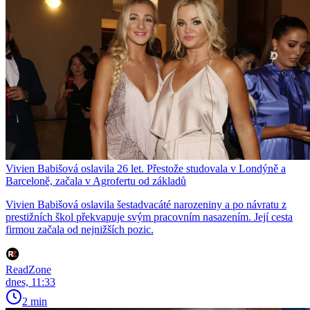
Vivien Babišová oslavila 26 let. Přestože studovala v Londýně a
Barceloně, začala v Agrofertu od základů
Vivien Babišová oslavila šestadvacáté narozeniny a po návratu z
prestižních škol překvapuje svým pracovním nasazením. Její cesta
firmou začala od nejnižších pozic.
ReadZone
dnes, 11:33
2 min