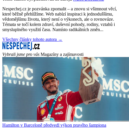
Nespechej.cz je pozvánka zpomalit – a znovu si všimnout věcí,
které běžně přehlížíme. Web nabízí inspiraci k jednoduššímu,
vědomějšímu životu, který není o výkonech, ale o rovnováze.
Témata se točí kolem zdraví, duševní pohody, rodiny, vztahů i
smysluplného využití času. Namísto radikálních změn...
Všechny články tohoto autora →
Vybrali jsme pro vás
Magazíny a zajímavosti
Hamilton v Barceloně předvedl výkon pravého šampiona