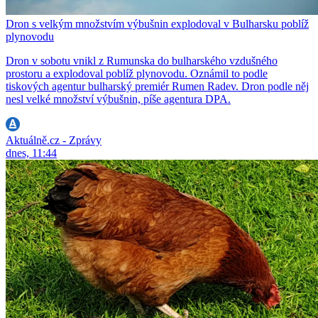
Dron s velkým množstvím výbušnin explodoval v Bulharsku poblíž
plynovodu
Dron v sobotu vnikl z Rumunska do bulharského vzdušného
prostoru a explodoval poblíž plynovodu. Oznámil to podle
tiskových agentur bulharský premiér Rumen Radev. Dron podle něj
nesl velké množství výbušnin, píše agentura DPA.
Aktuálně.cz - Zprávy
dnes, 11:44