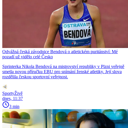
Odvážná česká závodnice Bendová o atletickém puritánství: Mé
pozadí už vidělo celé Česko
Sprinterka Nikola Bendová na mistrovství republiky v Plzni veřejně
smetla novou příručku EBU pro snímání ženské atletiky. Její slova
rozdělila českou sportovní veřejnost.
SportyŽivě
dnes, 11:37
3 min