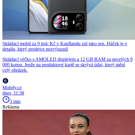
Skládací mobil za 9 tisíc Kč v Kauflandu zní jako sen. Háček je v
detailu, který prodejce nezvýraznil
Skládací véčko s AMOLED displejem a 12 GB RAM za necelých 9
000 korun. Jenže na produktové kartě se skrývá údaj, který mění
celý obrázek.
Mobify.cz
dnes, 11:38
3 min
Reklama