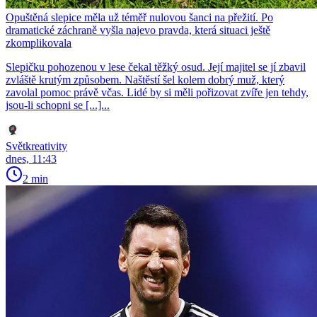
Opuštěná slepice měla už téměř nulovou šanci na přežití. Po
dramatické záchraně vyšla najevo pravda, která situaci ještě
zkomplikovala
Slepičku pohozenou v lese čekal těžký osud. Její majitel se jí zbavil
zvláště krutým způsobem. Naštěstí šel kolem dobrý muž, který
zavolal pomoc právě včas. Lidé by si měli pořizovat zvíře jen tehdy,
jsou-li schopni se [...]...
Světkreativity
dnes, 11:43
2 min