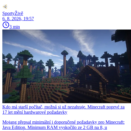
SportyŽivě
6. 8. 2026, 19:57
3 min
Kdo má starší počítač, možná si už nezahraje. Minecraft poprvé za
17 let mění hardwarové požadavky
Mojang přepsal minimální i doporučené požadavky pro Minecraft:
Java Edition. Minimum RAM vyskočilo ze 2 GB na 8, u