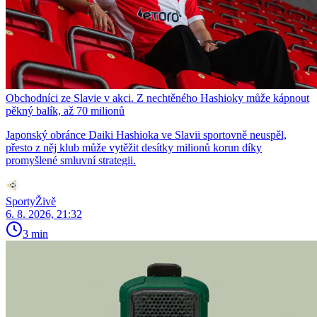
Obchodníci ze Slavie v akci. Z nechtěného Hashioky může kápnout
pěkný balík, až 70 milionů
Japonský obránce Daiki Hashioka ve Slavii sportovně neuspěl,
přesto z něj klub může vytěžit desítky milionů korun díky
promyšlené smluvní strategii.
SportyŽivě
6. 8. 2026, 21:32
3 min