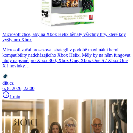
Microsoft chce, aby na Xbox Helix běhaly všechny hry, které kdy
vyšly pro Xbox
Microsoft začal prosazovat strategii v podobě maximální herní
kompatibility nadcházejícího Xbox Helix. Měly by na něm fungovat
tituly napsané pro Xbox 360, Xbox One, Xbox One S / Xbox One
X i novinky…
diit.cz
6. 8. 2026, 22:00
1 min