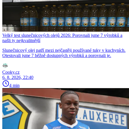
Velký test slunečnicových olejů 2026: Porovnali jsme 7 výrobků a
našli ty nejkvalitnější
Slunečnicový olej patří mezi nejčastěji používané tuky v kuchyních.
Otestovali jsme 7 běžně dostupných výrobků a porovnali je.
Cooky.cz
6. 8. 2026, 22:40
4 min