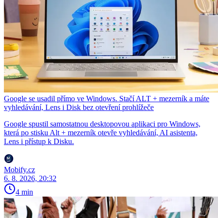
Google se usadil přímo ve Windows. Stačí ALT + mezerník a máte
vyhledávání, Lens i Disk bez otevření prohlížeče
Google spustil samostatnou desktopovou aplikaci pro Windows,
která po stisku Alt + mezerník otevře vyhledávání, AI asistenta,
Lens i přístup k Disku.
Mobify.cz
6. 8. 2026, 20:32
4 min