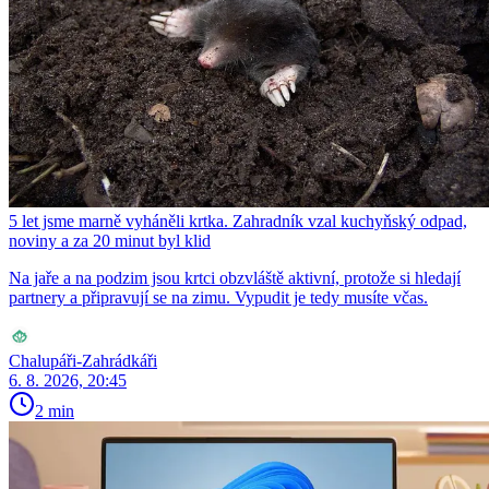
5 let jsme marně vyháněli krtka. Zahradník vzal kuchyňský odpad,
noviny a za 20 minut byl klid
Na jaře a na podzim jsou krtci obzvláště aktivní, protože si hledají
partnery a připravují se na zimu. Vypudit je tedy musíte včas.
Chalupáři-Zahrádkáři
6. 8. 2026, 20:45
2 min