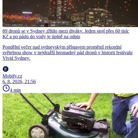
89 dronů se v Sydney zřítilo mezi diváky. Jeden stojí přes 60 tisíc
Kč a po pádu do vody je úplně na odpis
Pondělní večer nad sydneyským přístavem proměnil rekordní
světelnou show v nejdražší hromadný pád dronů v historii festivalu
Vivid Sydney.
Mobify.cz
6. 8. 2026, 21:56
4 min