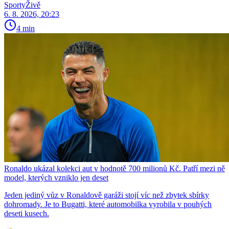
SportyŽivě
6. 8. 2026, 20:23
4 min
Ronaldo ukázal kolekci aut v hodnotě 700 milionů Kč. Patří mezi ně
model, kterých vzniklo jen deset
Jeden jediný vůz v Ronaldově garáži stojí víc než zbytek sbírky
dohromady. Je to Bugatti, které automobilka vyrobila v pouhých
deseti kusech.