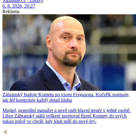
Aktuálně.cz - Zprávy
6. 8. 2026, 20:27
Reklama
Zábranský buduje Kometu po vzoru Fergusona. Kučeřík popisuje,
jak šéf kontroluje každý detail klubu
Majitel, generální manažer a nově opět hlavní trenér v jedné osobě.
Libor Zábranský stáhl veškeré sportovní řízení Komety do svých
rukou právě ve chvíli, kdy klub míří do nové éry.