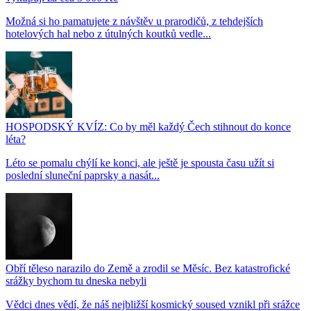
Možná si ho pamatujete z návštěv u prarodičů, z tehdejších
hotelových hal nebo z útulných koutků vedle...
HOSPODSKÝ KVÍZ: Co by měl každý Čech stihnout do konce
léta?
Léto se pomalu chýlí ke konci, ale ještě je spousta času užít si
poslední sluneční paprsky a nasát...
Obří těleso narazilo do Země a zrodil se Měsíc. Bez katastrofické
srážky bychom tu dneska nebyli
Vědci dnes vědí, že náš nejbližší kosmický soused vznikl při srážce