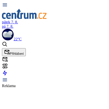
pátek 7. 8.
pá 7. 8.
22°C
Přihlášení
Reklama