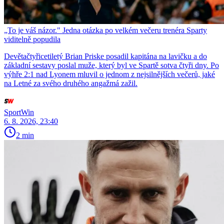
„To je váš názor." Jedna otázka po velkém večeru trenéra Sparty
viditelně popudila
Devětačtyřicetiletý Brian Priske posadil kapitána na lavičku a do
základní sestavy poslal muže, který byl ve Spartě sotva čtyři dny. Po
výhře 2:1 nad Lyonem mluvil o jednom z nejsilnějších večerů, jaké
na Letné za svého druhého angažmá zažil.
SportWin
6. 8. 2026, 23:40
2 min