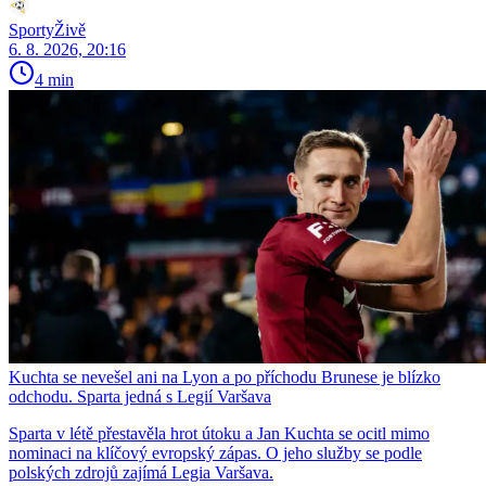
SportyŽivě
6. 8. 2026, 20:16
4 min
Kuchta se nevešel ani na Lyon a po příchodu Brunese je blízko
odchodu. Sparta jedná s Legií Varšava
Sparta v létě přestavěla hrot útoku a Jan Kuchta se ocitl mimo
nominaci na klíčový evropský zápas. O jeho služby se podle
polských zdrojů zajímá Legia Varšava.