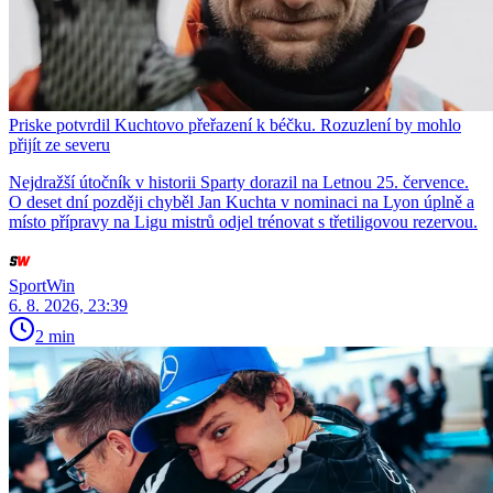
Priske potvrdil Kuchtovo přeřazení k béčku. Rozuzlení by mohlo
přijít ze severu
Nejdražší útočník v historii Sparty dorazil na Letnou 25. července.
O deset dní později chyběl Jan Kuchta v nominaci na Lyon úplně a
místo přípravy na Ligu mistrů odjel trénovat s třetiligovou rezervou.
SportWin
6. 8. 2026, 23:39
2 min