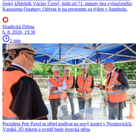
český křídelník Václav Černý, hráli od 71. minuty bez vyloučeného
Kassouma Ouattary. Odveta je na programu za týden v Istanbulu.
Hradecká Drbna
6. 8. 2026, 19:30
2 min
Prezident Petr Pavel se přijel podívat na nový kostel v Neratovicích.
Vzniká 3D tiskem a uvnitř bude lezecká stěna