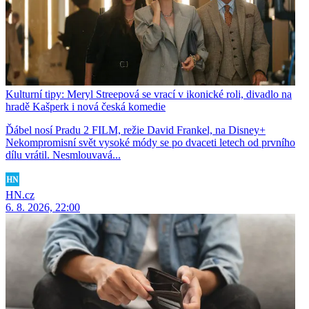
Kulturní tipy: Meryl Streepová se vrací v ikonické roli, divadlo na
hradě Kašperk i nová česká komedie
Ďábel nosí Pradu 2 FILM, režie David Frankel, na Disney+
Nekompromisní svět vysoké módy se po dvaceti letech od prvního
dílu vrátil. Nesmlouvavá...
HN.cz
6. 8. 2026, 22:00