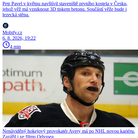
Petr Pavel v květnu navštívil staveniště prvního kostela v Česku,
jehož věž má vzniknout 3D tiskem betonu. Součástí věže bude i
lezecká stěna.
Mobify.cz
6. 8. 2026, 19:22
4 min
Nenáviděný hokejový provokatér Avery má po NHL novou kariéru.
Zazářil i ve filmu Odyssea