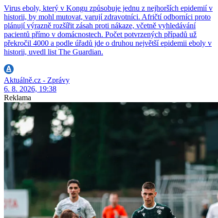
Virus eboly, který v Kongu způsobuje jednu z nejhorších epidemií v
historii, by mohl mutovat, varují zdravotníci. Afričtí odborníci proto
plánují výrazně rozšířit zásah proti nákaze, včetně vyhledávání
pacientů přímo v domácnostech. Počet potvrzených případů už
překročil 4000 a podle úřadů jde o druhou největší epidemii eboly v
historii, uvedl list The Guardian.
Aktuálně.cz - Zprávy
6. 8. 2026, 19:38
Reklama