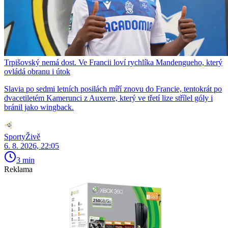
Trpišovský nemá dost. Ve Francii loví rychlíka Mandengueho, který
ovládá obranu i útok
Slavia po sedmi letních posilách míří znovu do Francie, tentokrát po
dvacetiletém Kamerunci z Auxerre, který ve třetí lize střílel góly i
bránil jako wingback.
SportyŽivě
6. 8. 2026, 22:05
3 min
Reklama