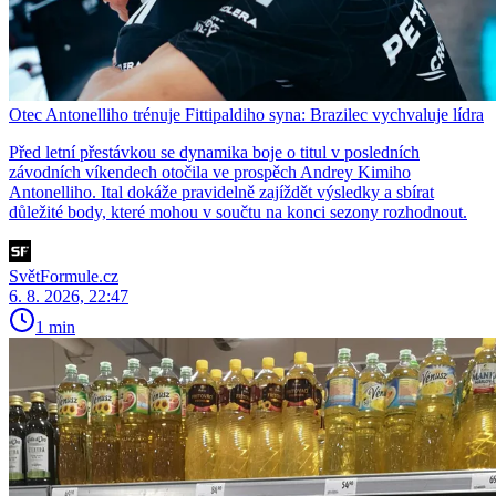
Otec Antonelliho trénuje Fittipaldiho syna: Brazilec vychvaluje lídra
Před letní přestávkou se dynamika boje o titul v posledních
závodních víkendech otočila ve prospěch Andrey Kimiho
Antonelliho. Ital dokáže pravidelně zajíždět výsledky a sbírat
důležité body, které mohou v součtu na konci sezony rozhodnout.
SvětFormule.cz
6. 8. 2026, 22:47
1 min