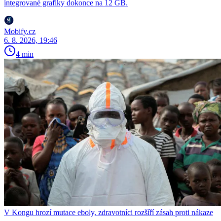
integrované grafiky dokonce na 12 GB.
Mobify.cz
6. 8. 2026, 19:46
4 min
V Kongu hrozí mutace eboly, zdravotníci rozšíří zásah proti nákaze