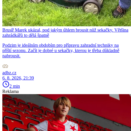
Brusíř Marek ukázal, pod jakým úhlem brousit nůž sekačky. Většina
zahrádkářů to dělá špatně
Podzim je ideálním obdobím pro přípravu zahradní techniky na
příští sezonu. Začít je dobré u sekačky, kterou je třeba důkladně
nabrousit.
adbz.cz
6. 8. 2026, 21:39
2 min
Reklama