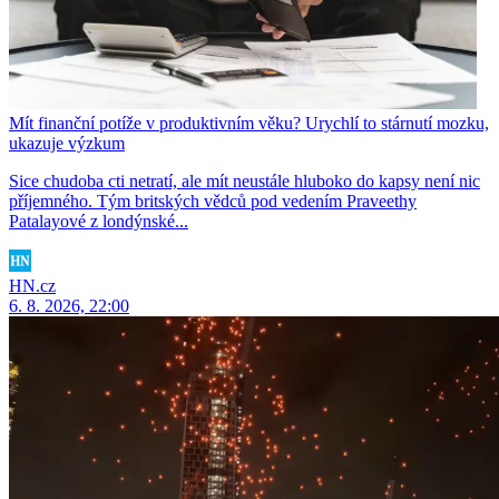
Mít finanční potíže v produktivním věku? Urychlí to stárnutí mozku,
ukazuje výzkum
Sice chudoba cti netratí, ale mít neustále hluboko do kapsy není nic
příjemného. Tým britských vědců pod vedením Praveethy
Patalayové z londýnské...
HN.cz
6. 8. 2026, 22:00