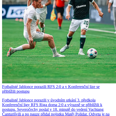
Fotbalisté Jablonce porazili RFS 2:0 a v Konferenční lize se
přiblížili postupu
Fotbalisté Jablonce porazili v úvodním utkání 3. předkola
Konferenční ligy RFS Riga doma 2:0 a výrazně se přiblížili k
postupu. Severočechy poslal v 18. minutě do vedení Vachtang
Čanturišvili a po pauze přidal pojistku Matěj Polidar. Odveta je na