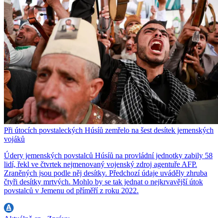
Při útocích povstaleckých Húsíů zemřelo na šest desítek jemenských
vojáků
Údery jemenských povstalců Húsíů na provládní jednotky zabily 58
lidí, řekl ve čtvrtek nejmenovaný vojenský zdroj agentuře AFP.
Zraněných jsou podle něj desítky. Předchozí údaje uváděly zhruba
čtyři desítky mrtvých. Mohlo by se tak jednat o nejkrvavější útok
povstalců v Jemenu od příměří z roku 2022.