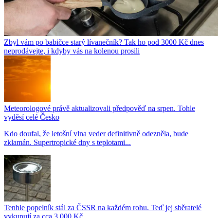
Zbyl vám po babičce starý lívanečník? Tak ho pod 3000 Kč dnes
neprodávejte, i kdyby vás na kolenou prosili
Meteorologové právě aktualizovali předpověď na srpen. Tohle
vyděsí celé Česko
Kdo doufal, že letošní vlna veder definitivně odezněla, bude
zklamán. Supertropické dny s teplotami...
Tenhle popelník stál za ČSSR na každém rohu. Teď jej sběratelé
vykupují za cca 3 000 Kč