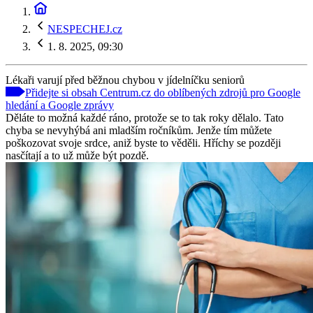
NESPECHEJ.cz
1. 8. 2025, 09:30
Lékaři varují před běžnou chybou v jídelníčku seniorů
Přidejte si obsah Centrum.cz do oblíbených zdrojů pro Google
hledání a Google zprávy
Děláte to možná každé ráno, protože se to tak roky dělalo. Tato
chyba se nevyhýbá ani mladším ročníkům. Jenže tím můžete
poškozovat svoje srdce, aniž byste to věděli. Hříchy se později
nasčítají a to už může být pozdě.