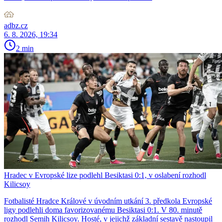
adbz.cz
6. 8. 2026, 19:34
2 min
Hradec v Evropské lize podlehl Besiktasi 0:1, v oslabení rozhodl
Kilicsoy
Fotbalisté Hradce Králové v úvodním utkání 3. předkola Evropské
ligy podlehli doma favorizovanému Besiktasi 0:1. V 80. minutě
rozhodl Semih Kilicsoy. Hosté, v jejichž základní sestavě nastoupil