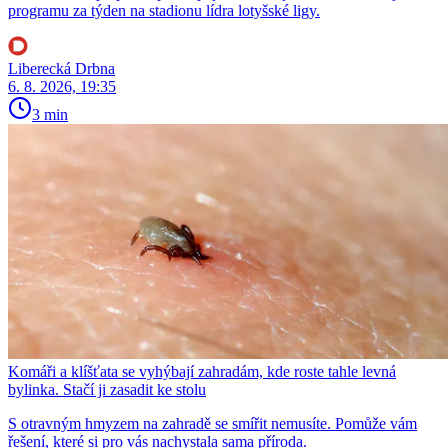
programu za týden na stadionu lídra lotyšské ligy.
Liberecká Drbna
6. 8. 2026, 19:35
3 min
Komáři a klíšťata se vyhýbají zahradám, kde roste tahle levná
bylinka. Stačí ji zasadit ke stolu
S otravným hmyzem na zahradě se smířit nemusíte. Pomůže vám
řešení, které si pro vás nachystala sama příroda.