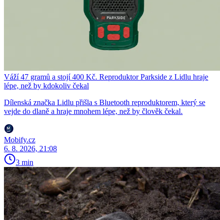
Váží 47 gramů a stojí 400 Kč. Reproduktor Parkside z Lidlu hraje
lépe, než by kdokoliv čekal
Dílenská značka Lidlu přišla s Bluetooth reproduktorem, který se
vejde do dlaně a hraje mnohem lépe, než by člověk čekal.
Mobify.cz
6. 8. 2026, 21:08
3 min