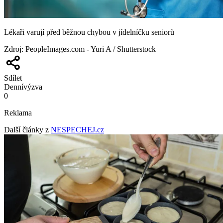
Lékaři varují před běžnou chybou v jídelníčku seniorů
Zdroj
:
PeopleImages.com - Yuri A / Shutterstock
Sdílet
Denní
výzva
0
Reklama
Další články z
NESPECHEJ.cz