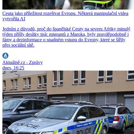
Ceuta jako příležitost rozeštvat Evropu. Některá manipulační videa
vytvořila AI
Jedním z důvodů, proč do španělské Ceuty na severu Afriky minulý
týden přišly desítky tisíc migrantů z Maroka, byly pravděpodobně i
fámy a dezinformace o snadném vstupu do Evropy, které se šířily
přes sociální sítě.
Aktuálně.cz - Zprávy
dnes, 16:25