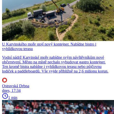
U Karvinského moře stojí nový kontejner. Nabídne bistro i
vyhlídkovou terasu
Vodní nádrž Karvinské moře nabídne svým návštěvníkům nové
občerstvení. Město na místě nechalo vybudovat gastro kontejner.
Ten kromě bistra nabídne i vyhlídkovou terasu nebo půjčovnu
lodiček a paddleboardů. Vše vyjde přibližně na 2,6 milionu korun.
Ostravská Drbna
dnes, 17:34
1 min