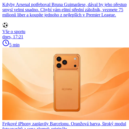
Kdyby Arsenal potřeboval Bruna Guimarãese, dával by jeho přestup
smysl velmi snadno. Chybí vám elitní střední záložník, vezmete 75
milionů liber a koupíte jednoho z nejlepších v Premier League.
Vše o sportu
dnes, 17:21
5 min
Fejkové iPhony zaplavily Barcelonu. Oranžová barva, široký modul
fotoaparátů a cena zlomek originálu