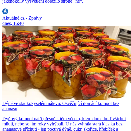
jakéhokoliv vysvětlení dorazilo strohé „ne“.
Aktuálně.cz - Zprávy
dnes, 16:40
Dýně ve sladkokyselém nálevu: Osvěžující domácí kompot bez
ananasu
Dýňový kompot patří přesně k těm věcem, které doma buď všichni
milují, nebo se jim roky vyhýbali. U nás vyhrála stará klasika bez
ananasové příchuti - jen poctivá dýně, cukr, skořice, hřebíček a