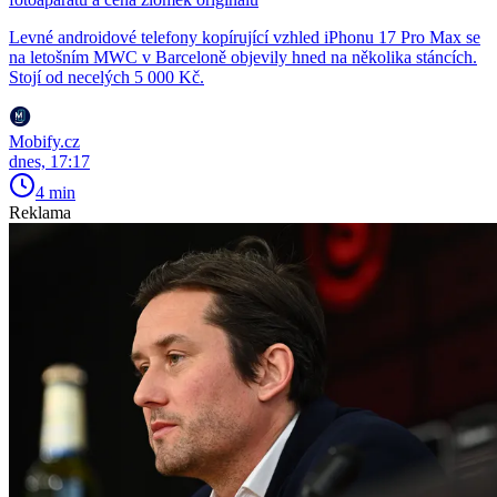
Levné androidové telefony kopírující vzhled iPhonu 17 Pro Max se
na letošním MWC v Barceloně objevily hned na několika stáncích.
Stojí od necelých 5 000 Kč.
Mobify.cz
dnes, 17:17
4 min
Reklama