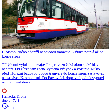
U olomouckého nádraží nepojedou tramvaje. Výluka potrvá až do
konce srpna
Třítýdenní výluka tramvajového provozu čeká olomoucké hlavní
nádraží. Od zítřka tam začne výměna výhybek a kolejnic. Místo
před nádražní budovou budou tramvaje do konce srpna zastavovat
na zastávce Kosmonautů. Do Pavloviček dopravní podnik vypraví
náhradní autobusy.
Hanácká Drbna
dnes, 17:11
1 min