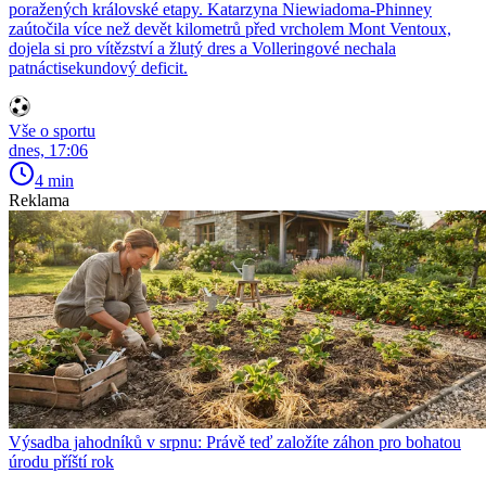
poražených královské etapy. Katarzyna Niewiadoma-Phinney
zaútočila více než devět kilometrů před vrcholem Mont Ventoux,
dojela si pro vítězství a žlutý dres a Volleringové nechala
patnáctisekundový deficit.
Vše o sportu
dnes, 17:06
4 min
Reklama
Výsadba jahodníků v srpnu: Právě teď založíte záhon pro bohatou
úrodu příští rok