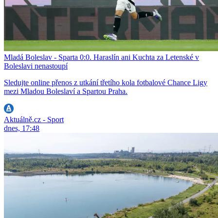
Mladá Boleslav - Sparta 0:0. Haraslín ani Kuchta za Letenské v
Boleslavi nenastoupí
Sledujte online přenos z utkání třetího kola fotbalové Chance Ligy
mezi Mladou Boleslaví a Spartou Praha.
Aktuálně.cz - Sport
dnes, 17:48