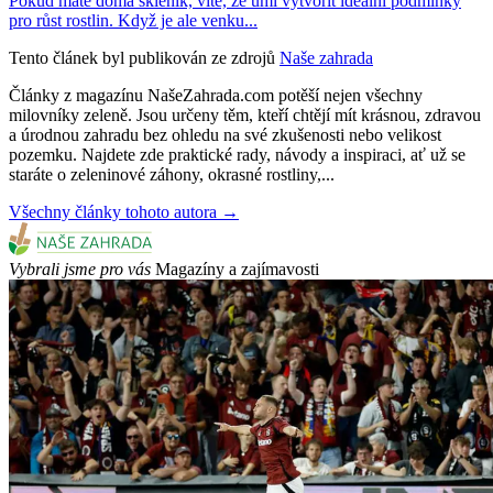
Pokud máte doma skleník, víte, že umí vytvořit ideální podmínky
pro růst rostlin. Když je ale venku...
Tento článek byl publikován ze zdrojů
Naše zahrada
Články z magazínu NašeZahrada.com potěší nejen všechny
milovníky zeleně. Jsou určeny těm, kteří chtějí mít krásnou, zdravou
a úrodnou zahradu bez ohledu na své zkušenosti nebo velikost
pozemku. Najdete zde praktické rady, návody a inspiraci, ať už se
staráte o zeleninové záhony, okrasné rostliny,...
Všechny články tohoto autora →
Vybrali jsme pro vás
Magazíny a zajímavosti