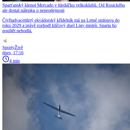
Sparťanský klenot Mercado v hledáčku velkoklubů. Od Rosického
ale dostal nálepku o neprodejnosti
Čtyřiadvacetiletý ekvádorský křídelník má na Letné smlouvu do
roku 2029 a právě rozhodl klíčový duel Ligy mistrů. Sparta ho
pouštět nehodlá.
SportyŽivě
dnes, 17:16
4 min