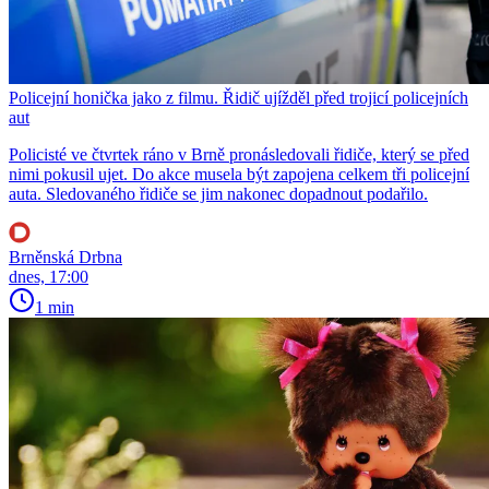
Policejní honička jako z filmu. Řidič ujížděl před trojicí policejních
aut
Policisté ve čtvrtek ráno v Brně pronásledovali řidiče, který se před
nimi pokusil ujet. Do akce musela být zapojena celkem tři policejní
auta. Sledovaného řidiče se jim nakonec dopadnout podařilo.
Brněnská Drbna
dnes, 17:00
1 min