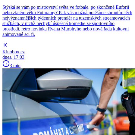
Stýská se vám po mistrovství světa ve fotbale, po skončené Euforii
nebo zlatém věku Futuramy? Pak vás možná potěšíme shrnutím těch
nejvýznamnějších týdenních premiér na tuzemských streamovacích
službách, v nichž nechybí úspěšná komedie ze sportovního
prostředí, retro novinka Ryana Murphyho nebo nová řada kultovní
animované sci-fi.
Kinobox.cz
dnes, 17:03
3 min