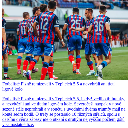
Fotbalisté Plzně remizovali v Teplicích 5:5 a nevyhráli ani třetí
ligové kolo
Fotbalisté Plzně remizovali v Teplicích 5:5, i když vedli o tři branky,
a nezvítězili ani ve třetím ligovém kole. Severočeši naopak v nové
sezoně stále neprohráli a v součtu s úvodními dvěma triumfy mají na
kontě sedm bodů. O trefy se postaralo 10 různých střelců, spolu s
dalšími dvěma zápasy jde o utkání s druhým nejvyšším počtem gólů
v samostatné lize.