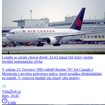
Letadlu se začalo chovat divně. Za 63 minut čiré hrůzy mohla
triviální matematická chyba
V sobotu 23. července 1983 odletěl Boeing 767 Air Canada z
Montrealu s necelou polovinou paliva, které posádka předpokládala
na palubě. V cestovní hladině mu zhasly oba motory.
VědaŽivě.cz
dnes, 16:45
4 min