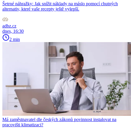
Šetrné náhražky: Jak snížit náklady na máslo pomocí chutných
alternativ, které vaše recepty ještě vylepší.
adbz.cz
dnes, 16:30
2 min
Má zaměstnavatel dle českých zákonů povinnost instalovat na
pracovišti klimatizaci?