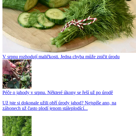
V srpnu rozhodují maličkosti. Jedna chyba může zničit úrodu
Péče o jahody v srpnu. Některé úkony se řeší už po úrodě
Už jste si dokonale užili obří úrody jahod? Nejspíše ano, na
záhonech už často plodí jenom stáleplodící...