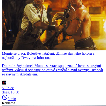
Mumie se vrací: Bolestivé natáčení, dům ze slavného hororu a
nejhorší dny Dwaynea Johnsona
Dobrodružný snímek Mumie se vrací spojil známé herce s novými
tvářemi. Zákulisí odhaluje bolestivé zranění hlavní hvězdy i skandál
se slavným skladatelem.
V Telce
dnes, 16:50
3 min
Reklama