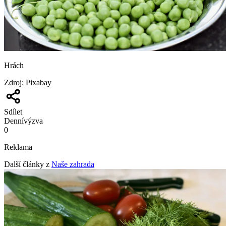
Hrách
Zdroj
:
Pixabay
Sdílet
Denní
výzva
0
Reklama
Další články z
Naše zahrada