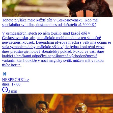
Tohoto plyšáka mělo každé dítě v Československu. Kdo měl
speciálního svítícího, dostane dnes od sběratelů až 5000 Kč
V osmdesátých letech po něm toužilo snad každé dítě v
Československu, ale jen málokdo mohl mít doma ten skutečně
nejvzácnější kousek. Legendární plyšová hračka s velkýma očima se
stala symbolem doby, málokdo však ví, že jedna konkrétní verze
dnes představuje hotový sběratelský poklad. Pokud ve vaší staré
krabici s hračkami odpočívá nepoškozená východoněmecká
varianta, která dokáže v noci magicky svítit, můžete mít v rukou
tisíce korun.
NESPECHEJ.cz
dnes, 17:00
3 min