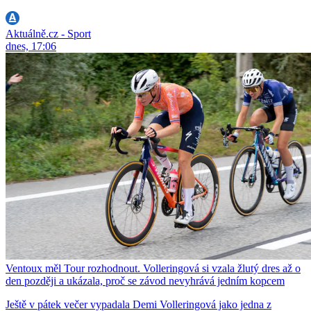
Aktuálně.cz - Sport
dnes, 17:06
Ventoux měl Tour rozhodnout. Volleringová si vzala žlutý dres až o
den později a ukázala, proč se závod nevyhrává jedním kopcem
Ještě v pátek večer vypadala Demi Volleringová jako jedna z