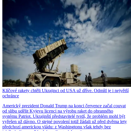
Klíčové rakety chtěli Ukrajinci od USA už dříve. Odmítl je i největší
ochránce
Americký prezident Donald Trump na konci července začal couvat
od slibu udělit Kyjevu licenci na výrobu raket do obranného
systému Patriot. Ukrajinští představitelé tvrdí, že problém mohl být
vyřešen už dávno. O stejné povolení totiž žádali už před dvěma lety
předchozí americkou vládu: z Washingtonu však tehdy bez