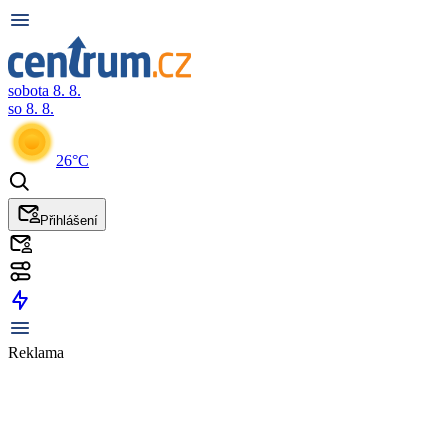
sobota 8. 8.
so 8. 8.
26°C
Přihlášení
Reklama