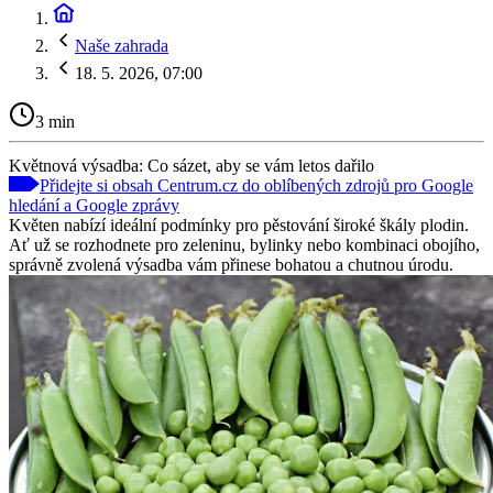
Naše zahrada
18. 5. 2026, 07:00
3 min
Květnová výsadba: Co sázet, aby se vám letos dařilo
Přidejte si obsah Centrum.cz do oblíbených zdrojů pro Google
hledání a Google zprávy
Květen nabízí ideální podmínky pro pěstování široké škály plodin.
Ať už se rozhodnete pro zeleninu, bylinky nebo kombinaci obojího,
správně zvolená výsadba vám přinese bohatou a chutnou úrodu.