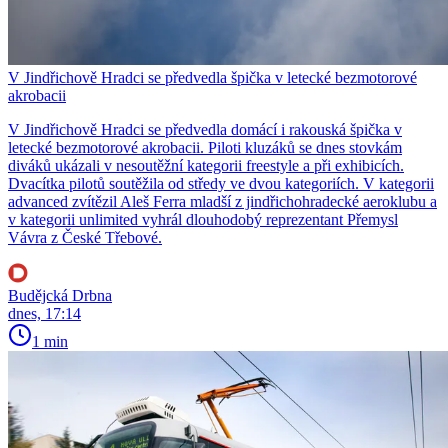
V Jindřichově Hradci se předvedla špička v letecké bezmotorové
akrobacii
V Jindřichově Hradci se předvedla domácí i rakouská špička v
letecké bezmotorové akrobacii. Piloti kluzáků se dnes stovkám
diváků ukázali v nesoutěžní kategorii freestyle a při exhibicích.
Dvacítka pilotů soutěžila od středy ve dvou kategoriích. V kategorii
advanced zvítězil Aleš Ferra mladší z jindřichohradecké aeroklubu a
v kategorii unlimited vyhrál dlouhodobý reprezentant Přemysl
Vávra z České Třebové.
Budějcká Drbna
dnes, 17:14
1 min