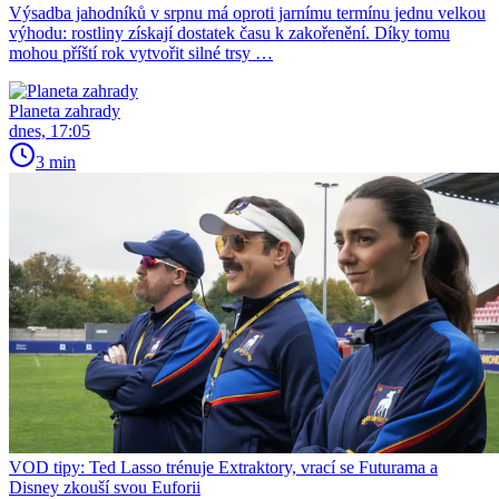
Výsadba jahodníků v srpnu má oproti jarnímu termínu jednu velkou
výhodu: rostliny získají dostatek času k zakořenění. Díky tomu
mohou příští rok vytvořit silné trsy …
Planeta zahrady
dnes, 17:05
3 min
VOD tipy: Ted Lasso trénuje Extraktory, vrací se Futurama a
Disney zkouší svou Euforii