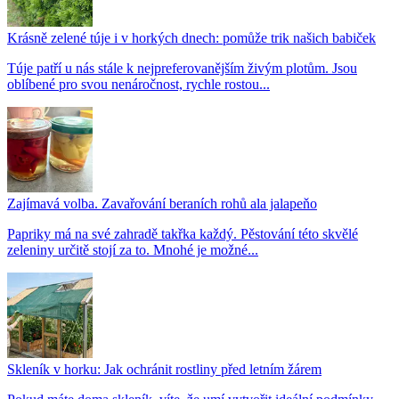
Krásně zelené túje i v horkých dnech: pomůže trik našich babiček
Túje patří u nás stále k nejpreferovanějším živým plotům. Jsou
oblíbené pro svou nenáročnost, rychle rostou...
Zajímavá volba. Zavařování beraních rohů ala jalapeňo
Papriky má na své zahradě takřka každý. Pěstování této skvělé
zeleniny určitě stojí za to. Mnohé je možné...
Skleník v horku: Jak ochránit rostliny před letním žárem