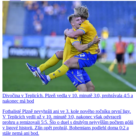
Divočina v Teplicích. Plzeň vedla v 10. minutě 3:0, prohrávala 4:5 a
nakonec má bod
Fotbalisté Plzně nevyhráli ani ve 3. kole nového ročníku první ligy.
V Teplicích vedli už v 10. minutě 3:0, nakonec však odvraceli
prohru a remizovali 5:5. Šlo o duel s druhým nejvyšším počtem gólů
v ligové historii. Zlín opět prohrál, Bohemians podlehl doma 0:2 a
stále nemá ani bod.