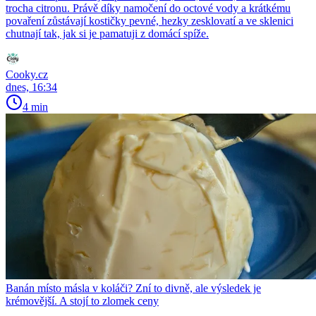
trocha citronu. Právě díky namočení do octové vody a krátkému
povaření zůstávají kostičky pevné, hezky zesklovatí a ve sklenici
chutnají tak, jak si je pamatuji z domácí spíže.
Cooky.cz
dnes, 16:34
4 min
Banán místo másla v koláči? Zní to divně, ale výsledek je
krémovější. A stojí to zlomek ceny