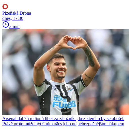
Plzeňská Drbna
dnes, 17:30
3 min
Arsenal dal 75 milionů liber za záložníka, bez kterého by se obešel.
Právě proto může být Guimarães jeho nejnebezpečnějším nákupem