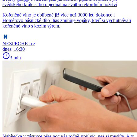
švédského krále si ho objednal na svatbu rekordní množství
Kořeněné víno je oblíbené již více než 3000 let, dokonce i
Homérovo básnické dílo Ilias zmiňuje vojáky, kteří si vychutnávali
kořeněné víno s kozím sýrem.
NESPECHEJ.cz
dnes, 16:30
3 min
Nabíječka v zásuvce přes noc vás ročně stojí víc, než si myslíte. A to