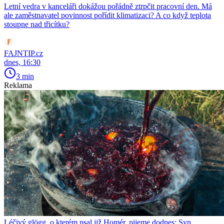
Letní vedra v kanceláři dokážou pořádně ztrpčit pracovní den. Má
ale zaměstnavatel povinnost pořídit klimatizaci? A co když teplota
stoupne nad třicítku?
FAJNTIP.cz
dnes, 16:30
3 min
Reklama
Léčivý glögg, o kterém psal již Homér, pijeme dodnes: Syn