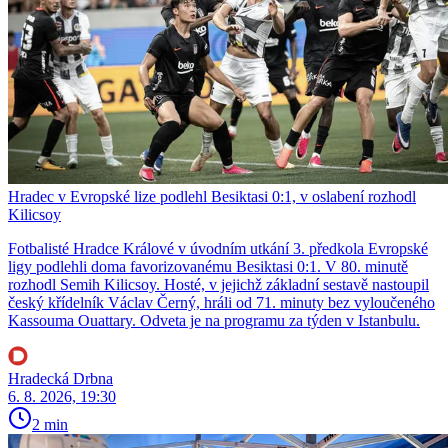
Hradec v Evropské lize podlehl Besiktasi 0:1, v oslabení rozhodl
Kilicsoy
Fotbalisté Hradce Králové v úvodním utkání 3. předkola Evropské
ligy podlehli doma favorizovanému Besiktasi 0:1. V 80. minutě
rozhodl Semih Kilicsoy. Hosté, v jejichž základní sestavě nastoupil
český křídelník Václav Černý, hráli od 71. minuty bez vyloučeného
Kassouma Ouattary. Odveta je na programu za týden v Istanbulu.
Hradecká Drbna
6. 8. 2026, 19:30
2 min