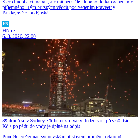
Sice chudoba cti netratí, ale mít neustále hluboko do kapsy není nic
příjemného. Tým britských vědců pod vedením Praveethy
Patalayové z londýnské...
HN.cz
6. 8. 2026, 22:00
89 dronů se v Sydney zřítilo mezi diváky. Jeden stojí přes 60 tisíc
Kč a po pádu do vody je úplně na odpis
Pondělní večer nad sydneyským přístavem proměnil rekordní