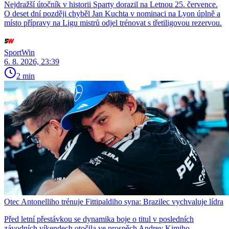
Nejdražší útočník v historii Sparty dorazil na Letnou 25. července.
O deset dní později chyběl Jan Kuchta v nominaci na Lyon úplně a
místo přípravy na Ligu mistrů odjel trénovat s třetiligovou rezervou.
SportWin
6. 8. 2026, 23:39
2 min
Otec Antonelliho trénuje Fittipaldiho syna: Brazilec vychvaluje lídra
Před letní přestávkou se dynamika boje o titul v posledních
závodních víkendech otočila ve prospěch Andrey Kimiho