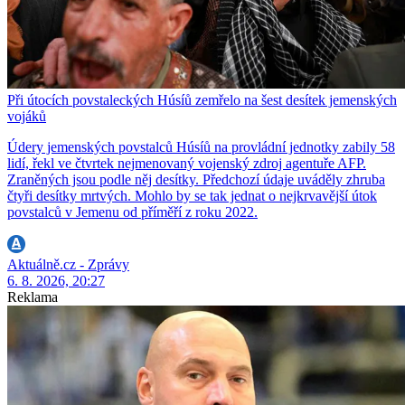
Při útocích povstaleckých Húsíů zemřelo na šest desítek jemenských
vojáků
Údery jemenských povstalců Húsíů na provládní jednotky zabily 58
lidí, řekl ve čtvrtek nejmenovaný vojenský zdroj agentuře AFP.
Zraněných jsou podle něj desítky. Předchozí údaje uváděly zhruba
čtyři desítky mrtvých. Mohlo by se tak jednat o nejkrvavější útok
povstalců v Jemenu od příměří z roku 2022.
Aktuálně.cz - Zprávy
6. 8. 2026, 20:27
Reklama