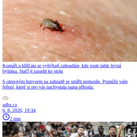
Komáři a klíšťata se vyhýbají zahradám, kde roste tahle levná
bylinka. Stačí ji zasadit ke stolu
S otravným hmyzem na zahradě se smířit nemusíte. Pomůže vám
řešení, které si pro vás nachystala sama příroda.
adbz.cz
6. 8. 2026, 19:34
2 min