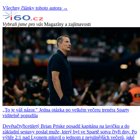
Všechny články tohoto autora →
Vybrali jsme pro vás
Magazíny a zajímavosti
„To je váš názor." Jedna otázka po velkém večeru trenéra Sparty
viditelně popudila
Devětačtyřicetiletý Brian Priske posadil kapitána na lavičku a do
základní sestavy poslal muže, který byl ve Spartě sotva čtyři dny. Po
výhře 2:1 nad Lyonem mluvil o jednom z nejsilnějších večerů, jaké