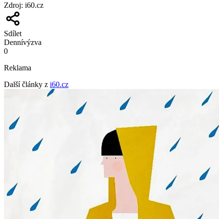
Zdroj
:
i60.cz
Sdílet
Denní
výzva
0
Reklama
Další články z
i60.cz