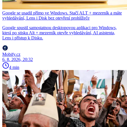
Google se usadil přímo ve Windows. Stačí ALT + mezerník a máte
vyhledávání, Lens i Disk bez otevření prohlížeče
Google spustil samostatnou desktopovou aplikaci pro Windows,
která po stisku Alt + mezerník otevře vyhledávání, AI asistenta,
Lens i přístup k Disku.
Mobify.cz
6. 8. 2026, 20:32
4 min