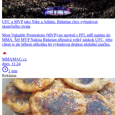
UFC a MVP jako Nike a Adidas. Bidarian chce vybudovat
skutečného rivala
Most Valuable Promotions (MVP) po spojení s PFL míří naplno do
MMA. Šéf MVP Nakisa Bidarian přiznává velký náskok UFC, jeho
cílem je ale během několika let vybudovat druhou globální značku.
MMAMAG.cz
dnes, 11:24
1 min
Reklama