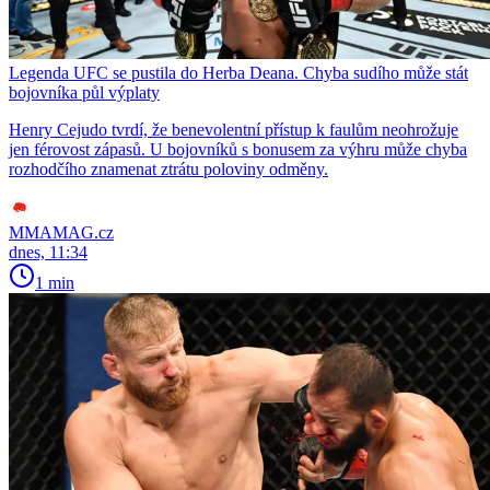
Legenda UFC se pustila do Herba Deana. Chyba sudího může stát
bojovníka půl výplaty
Henry Cejudo tvrdí, že benevolentní přístup k faulům neohrožuje
jen férovost zápasů. U bojovníků s bonusem za výhru může chyba
rozhodčího znamenat ztrátu poloviny odměny.
MMAMAG.cz
dnes, 11:34
1 min