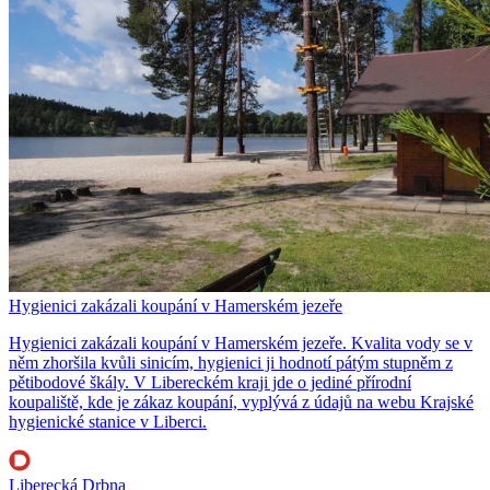
Hygienici zakázali koupání v Hamerském jezeře
Hygienici zakázali koupání v Hamerském jezeře. Kvalita vody se v
něm zhoršila kvůli sinicím, hygienici ji hodnotí pátým stupněm z
pětibodové škály. V Libereckém kraji jde o jediné přírodní
koupaliště, kde je zákaz koupání, vyplývá z údajů na webu Krajské
hygienické stanice v Liberci.
Liberecká Drbna