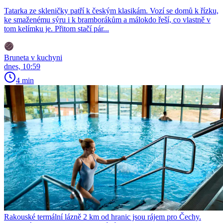
Tatarka ze skleničky patří k českým klasikám. Vozí se domů k řízku,
ke smaženému sýru i k bramborákům a málokdo řeší, co vlastně v
tom kelímku je. Přitom stačí pár...
Bruneta v kuchyni
dnes, 10:59
4 min
Rakouské termální lázně 2 km od hranic jsou rájem pro Čechy.