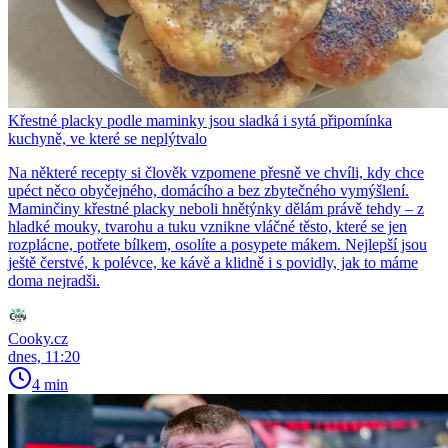
Křestné placky podle maminky jsou sladká i sytá připomínka
kuchyně, ve které se neplýtvalo
Na některé recepty si člověk vzpomene přesně ve chvíli, kdy chce
upéct něco obyčejného, domácího a bez zbytečného vymýšlení.
Maminčiny křestné placky neboli hnětýnky dělám právě tehdy – z
hladké mouky, tvarohu a tuku vznikne vláčné těsto, které se jen
rozplácne, potřete bílkem, osolíte a posypete mákem. Nejlepší jsou
ještě čerstvé, k polévce, ke kávě a klidně i s povidly, jak to máme
doma nejradši.
Cooky.cz
dnes, 11:20
4 min