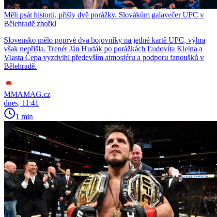
Měli psát historii, přišly dvě porážky. Slovákům galavečer UFC v
Bělehradě zhořkl
Slovensko mělo poprvé dva bojovníky na jedné kartě UFC, výhra
však nepřišla. Trenér Ján Hudák po porážkách Ľudovíta Kleina a
Vlasta Čepa vyzdvihl především atmosféru a podporu fanoušků v
Bělehradě.
MMAMAG.cz
dnes, 11:41
1 min