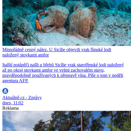
Mimořádně cenný nález. U Sicílie objevili vrak římské lodi
naložený stovkami amfor
Italští potápěči našli u břehů Sicílie vrak starořímské lodi naložený
až po okraj stovkami amfor ve velmi zachovalém stavu,
pravděpodobně používaných k přepravě vína. Píše o tom v neděli
agentura AFP.
Aktuálně.cz - Zprávy
dnes, 11:02
Reklama