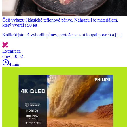
Češi vyhazují klasické teflonové pánve. Nahrazují je materiálem,
který vydrží i 50 let
Kolikrát jste už vyhodili pánev, protože se z ní loupal povrch a […]
Extrafit.cz
dnes, 10:52
4 min