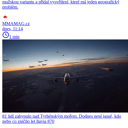
mužskou variantu a přidal vysvětlení, které má jeden geografický
problém.
MMAMAG.cz
dnes, 11:14
1 min
81 lidí zahynulo nad Tyrhénským mořem. Dodnes není jasné, kdo
nebo co zničilo let Itavia 870