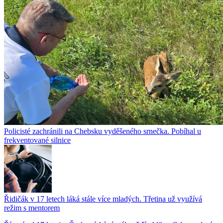
Policisté zachránili na Chebsku vyděšeného srnečka. Pobíhal u
frekventované silnice
Řidičák v 17 letech láká stále více mladých. Třetina už využívá
režim s mentorem