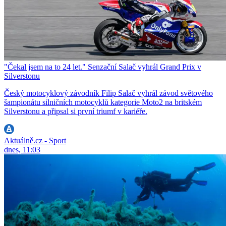
"Čekal jsem na to 24 let." Senzační Salač vyhrál Grand Prix v
Silverstonu
Český motocyklový závodník Filip Salač vyhrál závod světového
šampionátu silničních motocyklů kategorie Moto2 na britském
Silverstonu a připsal si první triumf v kariéře.
Aktuálně.cz - Sport
dnes, 11:03