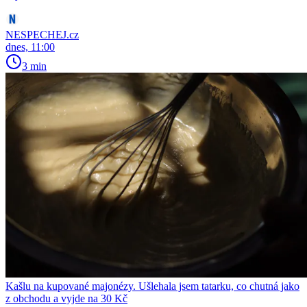
NESPECHEJ.cz
dnes, 11:00
3 min
Kašlu na kupované majonézy. Ušlehala jsem tatarku, co chutná jako
z obchodu a vyjde na 30 Kč