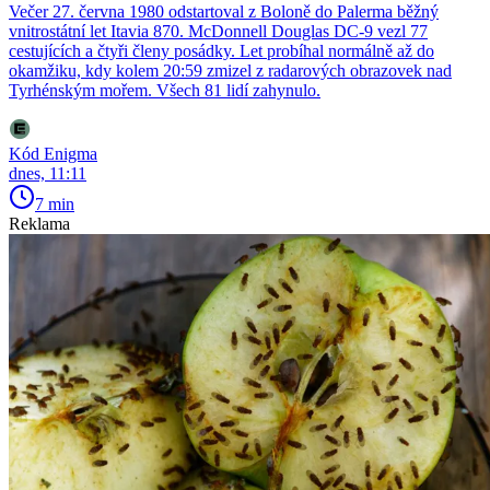
Večer 27. června 1980 odstartoval z Boloně do Palerma běžný
vnitrostátní let Itavia 870. McDonnell Douglas DC-9 vezl 77
cestujících a čtyři členy posádky. Let probíhal normálně až do
okamžiku, kdy kolem 20:59 zmizel z radarových obrazovek nad
Tyrhénským mořem. Všech 81 lidí zahynulo.
Kód Enigma
dnes, 11:11
7 min
Reklama