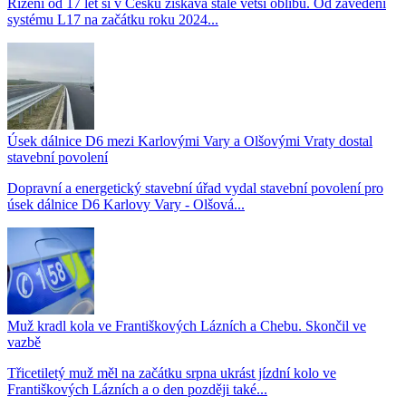
Řízení od 17 let si v Česku získává stále větší oblibu. Od zavedení
systému L17 na začátku roku 2024...
Úsek dálnice D6 mezi Karlovými Vary a Olšovými Vraty dostal
stavební povolení
Dopravní a energetický stavební úřad vydal stavební povolení pro
úsek dálnice D6 Karlovy Vary - Olšová...
Muž kradl kola ve Františkových Lázních a Chebu. Skončil ve
vazbě
Třicetiletý muž měl na začátku srpna ukrást jízdní kolo ve
Františkových Lázních a o den později také...