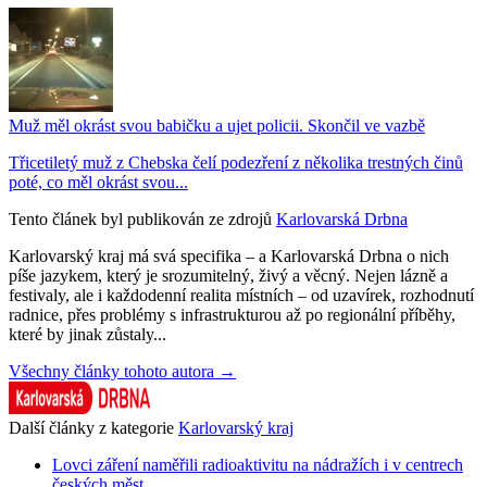
Muž měl okrást svou babičku a ujet policii. Skončil ve vazbě
Třicetiletý muž z Chebska čelí podezření z několika trestných činů
poté, co měl okrást svou...
Tento článek byl publikován ze zdrojů
Karlovarská Drbna
Karlovarský kraj má svá specifika – a Karlovarská Drbna o nich
píše jazykem, který je srozumitelný, živý a věcný. Nejen lázně a
festivaly, ale i každodenní realita místních – od uzavírek, rozhodnutí
radnice, přes problémy s infrastrukturou až po regionální příběhy,
které by jinak zůstaly...
Všechny články tohoto autora →
Další články z kategorie
Karlovarský kraj
Lovci záření naměřili radioaktivitu na nádražích i v centrech
českých měst