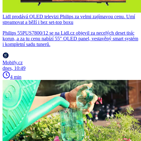
Lidl prodává QLED televizi Philips za velmi zajímavou cenu. Umí
streamovat a běží i bez set-top boxu
Philips 55PUS7800/12 se na Lidl.cz objevil za necelých deset tisíc
korun, a za tu cenu nabízí 55″ QLED panel, vestavěný smart systém
i kompletní sadu tunerů.
Mobify.cz
dnes, 10:49
4 min