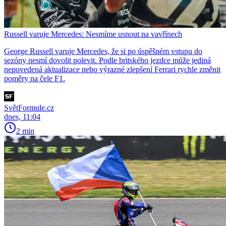
Russell varuje Mercedes: Nesmíme usnout na vavřínech
George Russell varuje Mercedes, že si po úspěšném vstupu do
sezóny nesmí dovolit polevit. Podle britského jezdce může jediná
nepovedená aktualizace nebo výrazné zlepšení Ferrari rychle změnit
poměry na čele F1.
SvětFormule.cz
dnes, 11:04
2 min