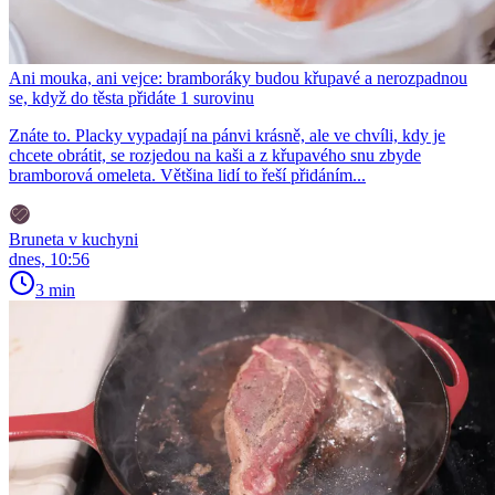
Ani mouka, ani vejce: bramboráky budou křupavé a nerozpadnou
se, když do těsta přidáte 1 surovinu
Znáte to. Placky vypadají na pánvi krásně, ale ve chvíli, kdy je
chcete obrátit, se rozjedou na kaši a z křupavého snu zbyde
bramborová omeleta. Většina lidí to řeší přidáním...
Bruneta v kuchyni
dnes, 10:56
3 min