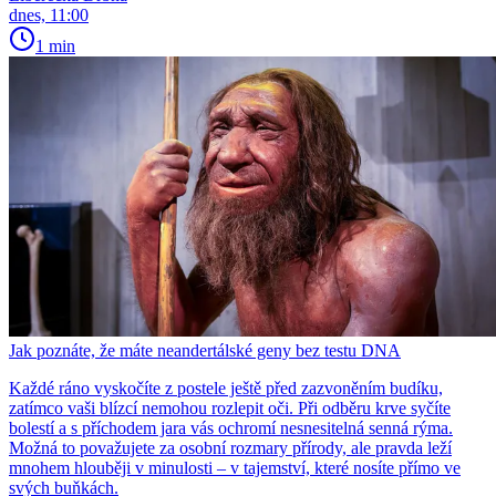
dnes, 11:00
1 min
Jak poznáte, že máte neandertálské geny bez testu DNA
Každé ráno vyskočíte z postele ještě před zazvoněním budíku,
zatímco vaši blízcí nemohou rozlepit oči. Při odběru krve syčíte
bolestí a s příchodem jara vás ochromí nesnesitelná senná rýma.
Možná to považujete za osobní rozmary přírody, ale pravda leží
mnohem hlouběji v minulosti – v tajemství, které nosíte přímo ve
svých buňkách.