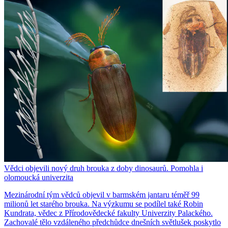
Vědci objevili nový druh brouka z doby dinosaurů. Pomohla i
olomoucká univerzita
Mezinárodní tým vědců objevil v barmském jantaru téměř 99
milionů let starého brouka. Na výzkumu se podílel také Robin
Kundrata, vědec z Přírodovědecké fakulty Univerzity Palackého.
Zachovalé tělo vzdáleného předchůdce dnešních světlušek poskytlo