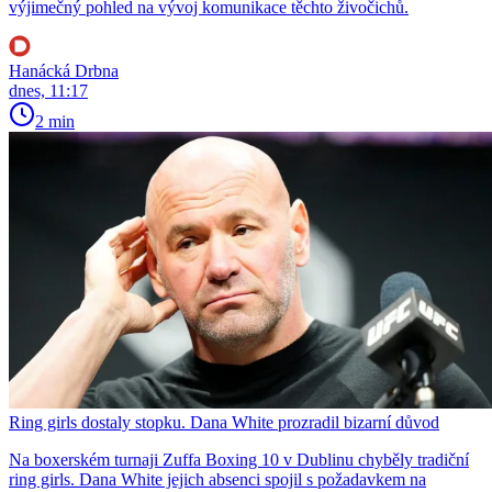
výjimečný pohled na vývoj komunikace těchto živočichů.
Hanácká Drbna
dnes, 11:17
2 min
Ring girls dostaly stopku. Dana White prozradil bizarní důvod
Na boxerském turnaji Zuffa Boxing 10 v Dublinu chyběly tradiční
ring girls. Dana White jejich absenci spojil s požadavkem na