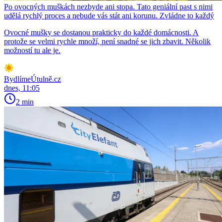
Po ovocných muškách nezbyde ani stopa. Tato geniální past s nimi
udělá rychlý proces a nebude vás stát ani korunu. Zvládne to každý
Ovocné mušky se dostanou prakticky do každé domácnosti. A
protože se velmi rychle množí, není snadné se jich zbavit. Několik
možností tu ale je.
BydlímeÚtulně.cz
dnes, 11:05
2 min