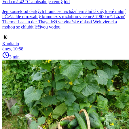
Voda má 42 °C a obsahuje cenný jód
Jen kousek od českých hranic se nachází termální lázně, které milují
i Češi. Jde o rozsáhlý komplex s rozlohou více než 7 800 m². Lázně
Therme Laa an der Thaya leží ve vinařské oblasti Weinviertel a
mohou se chlubit léčivou vodou.
Kapitalio
dnes, 10:58
3 min