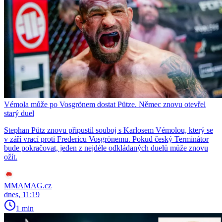
Vémola může po Vosgrönem dostat Pütze. Němec znovu otevřel
starý duel
Stephan Pütz znovu připustil souboj s Karlosem Vémolou, který se
v září vrací proti Fredericu Vosgrönemu. Pokud český Terminátor
bude pokračovat, jeden z nejdéle odkládaných duelů může znovu
ožít.
MMAMAG.cz
dnes, 11:19
1 min