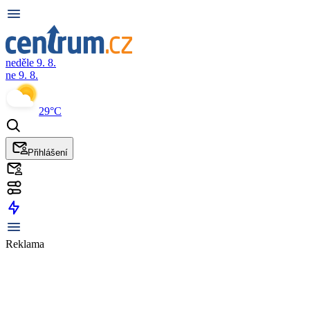
neděle 9. 8.
ne 9. 8.
29°C
Přihlášení
Reklama