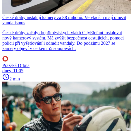
České dráhy instalují kamery za 88 milionů. Ve vlacích mají omezit
vandalismus
České dráhy začaly do příměstských vlaků CityElefant instalovat
nový kamerový systém. Má zvýšit bezpečnost cestujících, pomoci
policii při vyšetřování i odradit vandaly. Do podzimu 2027 se
kamery objeví v celkem 55 soupravách.
Pražská Drbna
dnes, 11:05
2 min