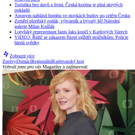
Turistika bez davů a front. Česká krajina je plná skrytých
pokladů
Anonym nahlásil bombu ve stovkách budov po celém Česku
Zemřel plzeňský rodák, výtvarník a bývalý šéf Národní
galerie Milan Knížák
Lotyšský reprezentant Janis Jaks končí v Karlových Varech
VIDEO: Řidič se zákazem řízení ujížděl strážníkům. Policie
hledá svědky
Zobrazit více
Zprávy
Domácí
Regionální
Karlovarský kraj
Vybrali jsme pro vás
Magazíny a zajímavosti