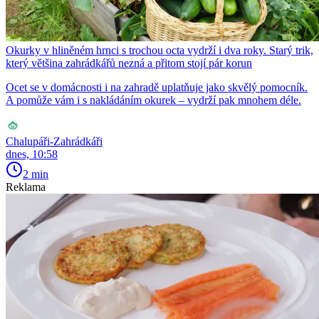
Okurky v hliněném hrnci s trochou octa vydrží i dva roky. Starý trik,
který většina zahrádkářů nezná a přitom stojí pár korun
Ocet se v domácnosti i na zahradě uplatňuje jako skvělý pomocník.
A pomůže vám i s nakládáním okurek – vydrží pak mnohem déle.
Chalupáři-Zahrádkáři
dnes, 10:58
2 min
Reklama