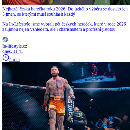
Nejhezčí česká herečka roku 2026: Do úzkého výběru se dostalo jen
5 jmen, se kterými musí souhlasit každý
Na In-Lifestyle jsme vybrali pět českých hereček, které v roce 2026
zaujmou nejen vzhledem, ale i charismatem a profesní jistotou.
In-lifestyle.cz
dnes, 11:41
4 min