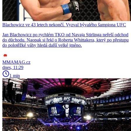
Blachowicz ve 43 letech nekončí. Vyzval bývalého šampiona UFC
Jan Blachowicz po rychlém TKO od Navaja Stirlinga neřeší odchod
do důchodu. Naopak si řekl o Roberta Whittakera, který po přestupu
do polotěžké váhy hledá další velké jméno.
MMAMAG.cz
dnes, 11:29
1 min