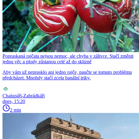
Popraskaná rajčata nejsou nemoc, ale chyba v zálivce. Stačí změnit
jednu věc a plody zůstanou celé až do sklizně
Aby vám už neprasklo ani jedno rajče, naučte se tomuto problému
předcházet. Mnohdy stačí zcela banální triky.
Chalupáři-Zahrádkáři
dnes, 15:20
2 min