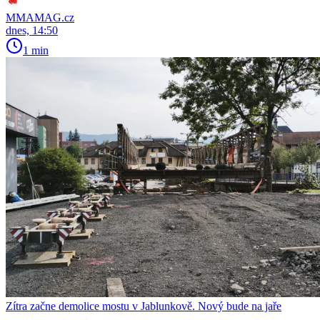
MMAMAG.cz
dnes, 14:50
1 min
Zítra začne demolice mostu v Jablunkově. Nový bude na jaře