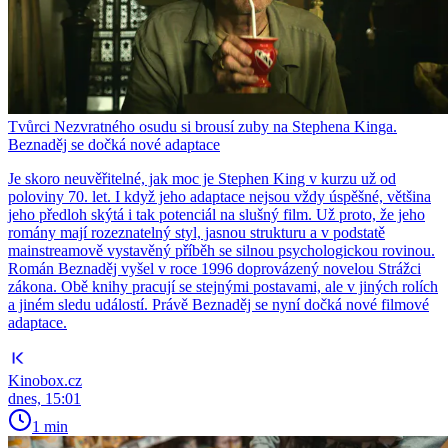
Tvůrci Nezvratného osudu si brousí zuby na Stephena Kinga.
Beznaděj se dočká nové adaptace
Je skoro neuvěřitelné, jak moc je Stephen King v kurzu už od
poloviny 70. let. I když jeho adaptace nejsou vždy úspěšné, většina
jeho předloh skýtá i tak potenciál na slušný film. Už proto, že jeho
romány mají rozeznatelný styl, jasnou strukturu a v podstatě
mainstreamově vystavěný příběh se silnou psychologickou rovinou.
Román Beznaděj vyšel v roce 1996 doprovázený novelou Strážci
zákona. Obě knihy pracují se stejnými postavami, ale v jiných rolích
a jiném sledu událostí. Právě Beznaděj se nyní dočká nové filmové
adaptace.
Kinobox.cz
dnes, 15:01
1 min