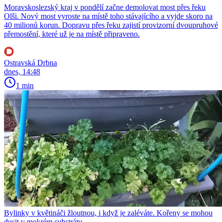
Moravskoslezský kraj v pondělí začne demolovat most přes řeku
Olši. Nový most vyroste na místě toho stávajícího a vyjde skoro na
40 milionů korun. Dopravu přes řeku zajistí provizorní dvoupruhové
přemostění, které už je na místě připraveno.
Ostravská Drbna
dnes, 14:48
1 min
Bylinky v květináči žloutnou, i když je zaléváte. Kořeny se mohou
dusit v mokrém substrátu