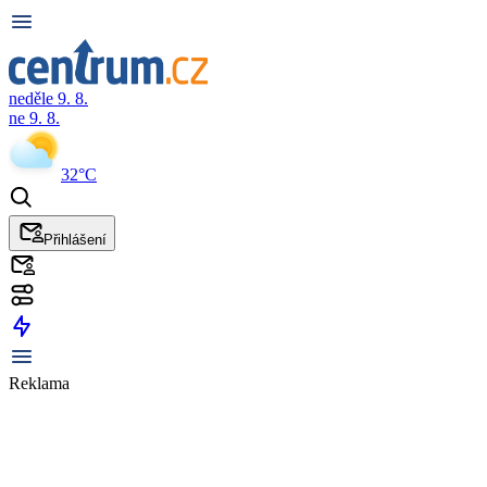
neděle 9. 8.
ne 9. 8.
32°C
Přihlášení
Reklama