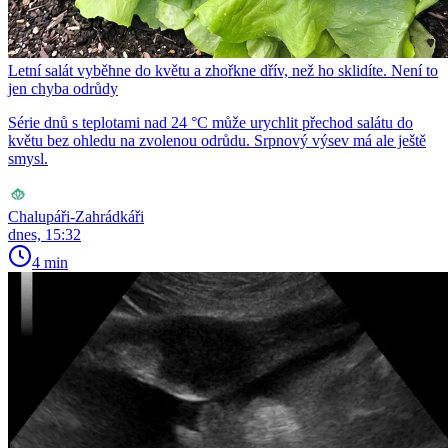
Letní salát vyběhne do květu a zhořkne dřív, než ho sklidíte. Není to
jen chyba odrůdy
Série dnů s teplotami nad 24 °C může urychlit přechod salátu do
květu bez ohledu na zvolenou odrůdu. Srpnový výsev má ale ještě
smysl.
Chalupáři-Zahrádkáři
dnes, 15:32
4 min