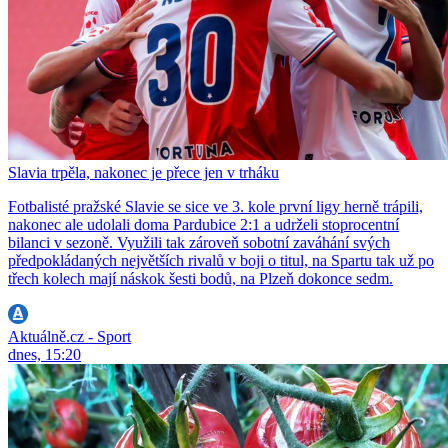
Slavia trpěla, nakonec je přece jen v trháku
Fotbalisté pražské Slavie se sice ve 3. kole první ligy herně trápili,
nakonec ale udolali doma Pardubice 2:1 a udrželi stoprocentní
bilanci v sezoně. Využili tak zároveň sobotní zaváhání svých
předpokládaných největších rivalů v boji o titul, na Spartu tak už po
třech kolech mají náskok šesti bodů, na Plzeň dokonce sedm.
Aktuálně.cz - Sport
dnes, 15:20