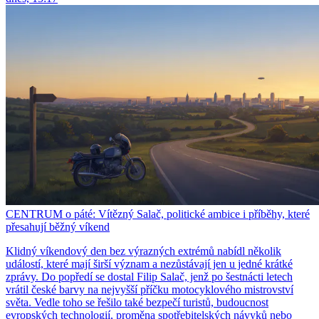
CENTRUM o páté: Vítězný Salač, politické ambice i příběhy, které
přesahují běžný víkend
Klidný víkendový den bez výrazných extrémů nabídl několik
událostí, které mají širší význam a nezůstávají jen u jedné krátké
zprávy. Do popředí se dostal Filip Salač, jenž po šestnácti letech
vrátil české barvy na nejvyšší příčku motocyklového mistrovství
světa. Vedle toho se řešilo také bezpečí turistů, budoucnost
evropských technologií, proměna spotřebitelských návyků nebo