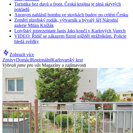
Turistika bez davů a front. Česká krajina je plná skrytých
pokladů
Anonym nahlásil bombu ve stovkách budov po celém Česku
Zemřel plzeňský rodák, výtvarník a bývalý šéf Národní
galerie Milan Knížák
Lotyšský reprezentant Janis Jaks končí v Karlových Varech
VIDEO: Řidič se zákazem řízení ujížděl strážníkům. Policie
hledá svědky
Zobrazit více
Zprávy
Domácí
Regionální
Karlovarský kraj
Vybrali jsme pro vás
Magazíny a zajímavosti