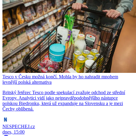
Tesco v Česku možná končí. Mohla by ho nahradit mnohem
levnější polská alternativa
Britský řetězec Tesco podle spekulací zvažuje odchod ze střední
Evropy. Analytici vidí jako nejpravděpodobnějšího nástupce
polskou Biedronku, která už expanduje na Slovensku a je mezi
Čechy oblíbená.
NESPECHEJ.cz
dnes, 15:00