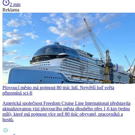
2 min
Reklama
Plovoucí město má pojmout 80 tisíc lidí. Největší loď světa
připomíná sci-fi
Americká společnost Freedom Cruise Line International představila
aktualizovanou vizi plovoucího města dlouhého přes 1,6 km (jednu
míli), které má pojmout více než 80 tisíc obyvatel, pracovníků a
hostů.