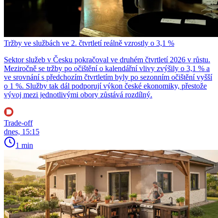
Tržby ve službách ve 2. čtvrtletí reálně vzrostly o 3,1 %
Sektor služeb v Česku pokračoval ve druhém čtvrtletí 2026 v růstu.
Meziročně se tržby po očištění o kalendářní vlivy zvýšily o 3,1 % a
ve srovnání s předchozím čtvrtletím byly po sezonním očištění vyšší
o 1 %. Služby tak dál podporují výkon české ekonomiky, přestože
vývoj mezi jednotlivými obory zůstává rozdílný.
Trade-off
dnes, 15:15
1 min