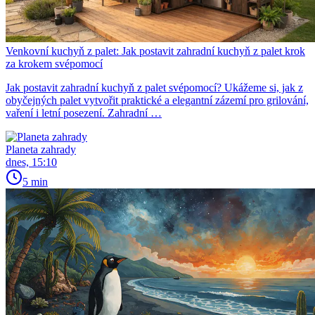
Venkovní kuchyň z palet: Jak postavit zahradní kuchyň z palet krok
za krokem svépomocí
Jak postavit zahradní kuchyň z palet svépomocí? Ukážeme si, jak z
obyčejných palet vytvořit praktické a elegantní zázemí pro grilování,
vaření i letní posezení. Zahradní …
Planeta zahrady
dnes, 15:10
5 min