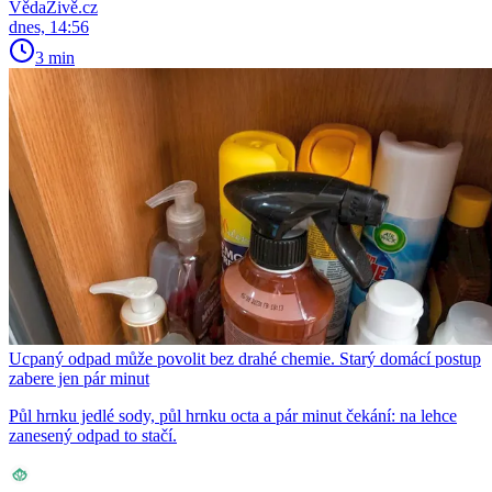
VědaŽivě.cz
dnes, 14:56
3 min
Ucpaný odpad může povolit bez drahé chemie. Starý domácí postup
zabere jen pár minut
Půl hrnku jedlé sody, půl hrnku octa a pár minut čekání: na lehce
zanesený odpad to stačí.