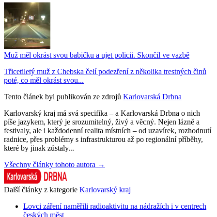
Muž měl okrást svou babičku a ujet policii. Skončil ve vazbě
Třicetiletý muž z Chebska čelí podezření z několika trestných činů
poté, co měl okrást svou...
Tento článek byl publikován ze zdrojů
Karlovarská Drbna
Karlovarský kraj má svá specifika – a Karlovarská Drbna o nich
píše jazykem, který je srozumitelný, živý a věcný. Nejen lázně a
festivaly, ale i každodenní realita místních – od uzavírek, rozhodnutí
radnice, přes problémy s infrastrukturou až po regionální příběhy,
které by jinak zůstaly...
Všechny články tohoto autora →
Další články z kategorie
Karlovarský kraj
Lovci záření naměřili radioaktivitu na nádražích i v centrech
českých měst