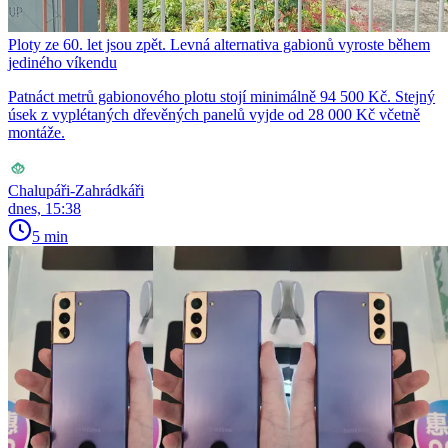
Ploty ze 60. let jsou zpět. Levná alternativa gabionů vyroste během
jediného víkendu
Patnáct metrů gabionového plotu stojí minimálně 94 500 Kč. Stejný
úsek z vyplétaných dřevěných panelů vyjde od 28 000 Kč včetně
montáže.
Chalupáři-Zahrádkáři
dnes, 15:38
5 min