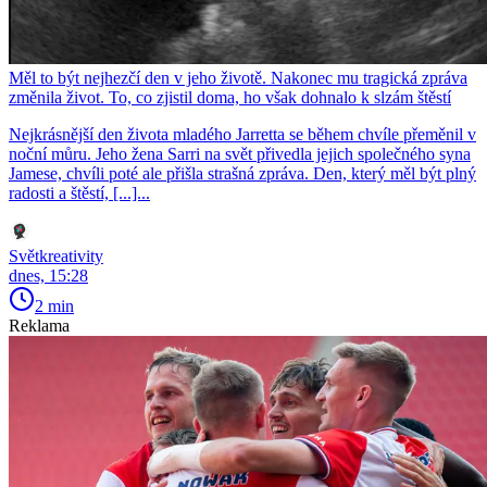
Měl to být nejhezčí den v jeho životě. Nakonec mu tragická zpráva
změnila život. To, co zjistil doma, ho však dohnalo k slzám štěstí
Nejkrásnější den života mladého Jarretta se během chvíle přeměnil v
noční můru. Jeho žena Sarri na svět přivedla jejich společného syna
Jamese, chvíli poté ale přišla strašná zpráva. Den, který měl být plný
radosti a štěstí, [...]...
Světkreativity
dnes, 15:28
2 min
Reklama