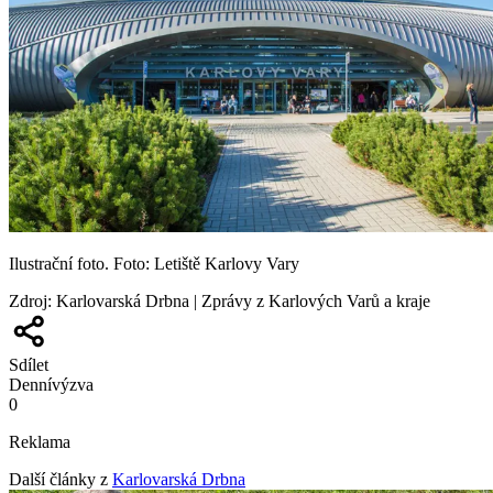
Ilustrační foto. Foto: Letiště Karlovy Vary
Zdroj
:
Karlovarská Drbna | Zprávy z Karlových Varů a kraje
Sdílet
Denní
výzva
0
Reklama
Další články z
Karlovarská Drbna