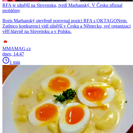
RFA je silnější na Slovensku, tvrdí Marhanský. V Česku přiznal
problémy
Boris Marhanský otevřeně porovnal pozici RFA s OKTAGONem.
Zatímco konkurenci vidí silnější v Česku a Německu, své organizaci
věří hlavně na Slovensku a v Polsku.
MMAMAG.cz
dnes, 14:47
1 min