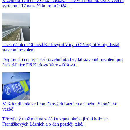
Řízení od 17 let si v Česku získává stále větší oblibu. Od zavedení
systému L17 na začátku roku 2024...
Úsek dálnice D6 mezi Karlovými Vary a Olšovými Vraty dostal
stavební povolení
Dopravní a energetický stavební úřad vydal stavební povolení pro
úsek dálnice D6 Karlovy Vary - Olšová...
Muž kradl kola ve Františkových Lázních a Chebu. Skončil ve
vazbě
Třicetiletý muž měl na začátku srpna ukrást jízdní kolo ve
Františkových Lázních a o den později také...