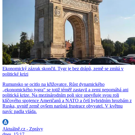
Ekonomický zázrak skončil. Tygr je bez drápů, země se zmítá v
politické krizi
Rumunsko se ocitlo na křižovatce. Růst dynamického
„ekonomického tygra“ se totiž téměř zastavil a zemi nepomáhá ani
politická krize. Na mezinárodním poli sice upevňuje svou roli
klíčového spojence Američanů a NATO a čelí hybridním hrozbám z
Ruska, uvnitř země ovšem narůstá frustrace obyvatel. V květnu
navíc padla vláda.
Aktuálně.cz - Zprávy
dnes, 15:17