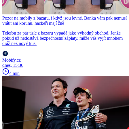
Pozor na mobily z bazaru, i když jsou levné. Banka vám pak nemusí
vrátit ani korunu, hackeři mají žně
Telefon za pár tisíc z bazaru vypadá jako výhodný obchod. Jenže
pokud už nedostává bezpečnostní záplaty, může vás vyjít mnohem
dráž než nový kus.
Mobify.cz
dnes, 15:36
4 min