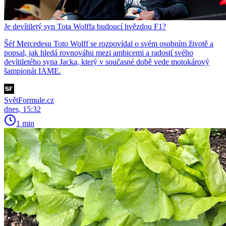
Je devítiletý syn Tota Wolffa budoucí hvězdou F1?
Šéf Mercedesu Toto Wolff se rozpovídal o svém osobním životě a
popsal, jak hledá rovnováhu mezi ambicemi a radostí svého
devítiletého syna Jacka, který v současné době vede motokárový
šampionát IAME.
SvětFormule.cz
dnes, 15:32
1 min