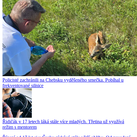
Policisté zachránili na Chebsku vyděšeného srnečka. Pobíhal u
frekventované silnice
Řidičák v 17 letech láká stále více mladých. Třetina už využívá
režim s mentorem