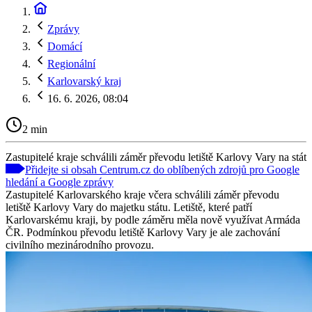
Zprávy
Domácí
Regionální
Karlovarský kraj
16. 6. 2026, 08:04
2 min
Zastupitelé kraje schválili záměr převodu letiště Karlovy Vary na stát
Přidejte si obsah Centrum.cz do oblíbených zdrojů pro Google
hledání a Google zprávy
Zastupitelé Karlovarského kraje včera schválili záměr převodu
letiště Karlovy Vary do majetku státu. Letiště, které patří
Karlovarskému kraji, by podle záměru měla nově využívat Armáda
ČR. Podmínkou převodu letiště Karlovy Vary je ale zachování
civilního mezinárodního provozu.