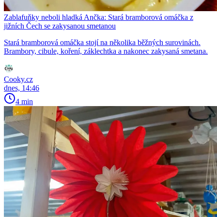
Zablafuňky neboli hladká Ančka: Stará bramborová omáčka z
jižních Čech se zakysanou smetanou
Stará bramborová omáčka stojí na několika běžných surovinách.
Brambory, cibule, koření, záklechtka a nakonec zakysaná smetana.
Cooky.cz
dnes, 14:46
4 min