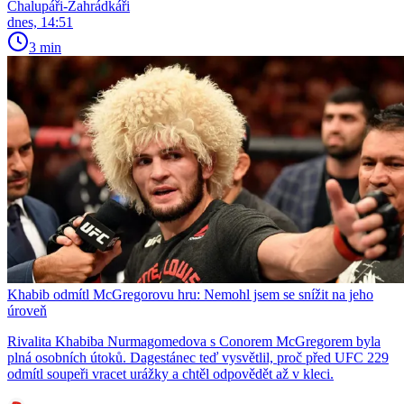
Chalupáři-Zahrádkáři
dnes, 14:51
3 min
Khabib odmítl McGregorovu hru: Nemohl jsem se snížit na jeho
úroveň
Rivalita Khabiba Nurmagomedova s Conorem McGregorem byla
plná osobních útoků. Dagestánec teď vysvětlil, proč před UFC 229
odmítl soupeři vracet urážky a chtěl odpovědět až v kleci.