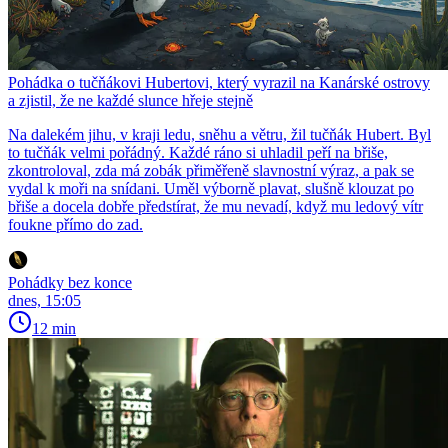
Pohádka o tučňákovi Hubertovi, který vyrazil na Kanárské ostrovy
a zjistil, že ne každé slunce hřeje stejně
Na dalekém jihu, v kraji ledu, sněhu a větru, žil tučňák Hubert. Byl
to tučňák velmi pořádný. Každé ráno si uhladil peří na břiše,
zkontroloval, zda má zobák přiměřeně slavnostní výraz, a pak se
vydal k moři na snídani. Uměl výborně plavat, slušně klouzat po
břiše a docela dobře předstírat, že mu nevadí, když mu ledový vítr
foukne přímo do zad.
Pohádky bez konce
dnes, 15:05
12 min