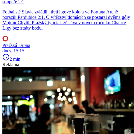
soupeře 2:1
Fotbalisté Slavie zvládli i třetí ligové kolo a ve Fortuna Areně
porazili Pardubice 2:1. O vítězství domácích se postaral dvěma góly
Mojmír Chytil. Pražský tým tak zůstává v novém ročníku Chance
Ligy bez ztráty bodu.
Pražská Drbna
dnes, 15:15
2 min
Reklama