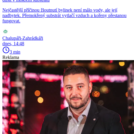
Nejčastější příčinou žloutnutí bylinek není málo vody, ale její
nadbytek. Přemokřený substrát vytlačí vzduch a kořeny přestanou
fungovat.
Chalupáři-Zahrádkáři
dnes, 14:48
3 min
Reklama