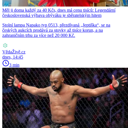
Měl ji doma každý za 40 Kčs, dnes má cenu tisíců: Legendární
československá výbava obýváku je sběratelským hitem
Stolní lampa Napako typ 0513, přezdívaná „Jeptiška“, se na
českých aukcích prodává za stovky až tisíce korun, a na
zahraničním trhu za více než 20 000 Kč.
VědaŽivě.cz
dnes, 14:45
3 min