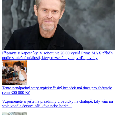
Připravte si kapesníky. V sobotu ve 20:00 vysílá Prima MAX příběh
podle skutečné události, který rozseká i ty nejtvrdší povahy
Tento nenápadný starý typicky český hrneček má dnes pro sběratele
cenu 300 000 Kč
Vzpomenete si ještě na prázdniny u babičky na chalupě, kdy vám na
stole voněla čerstvá bílá káva nebo horké...