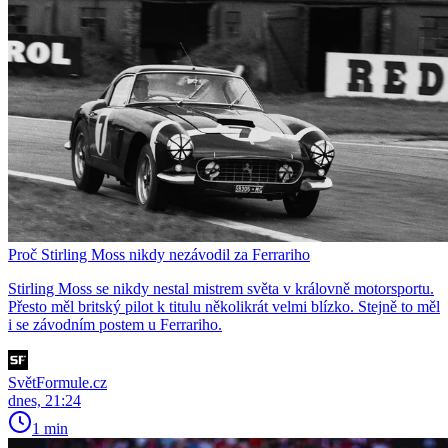
Proč Stirling Moss nikdy nezávodil za Ferrariho
Stirling Moss se nikdy nestal mistrem světa v královně motorsportu.
Přesto měl britský pilot k titulu několikrát velmi blízko. Stejně to měl
i se závodním postem u Ferrariho.
SvětFormule.cz
dnes, 21:24
1 min