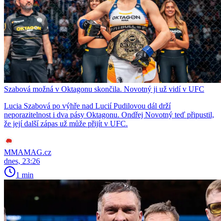
Szabová možná v Oktagonu skončila. Novotný ji už vidí v UFC
Lucia Szabová po výhře nad Lucií Pudilovou dál drží
neporazitelnost i dva pásy Oktagonu. Ondřej Novotný teď připustil,
že její další zápas už může přijít v UFC.
MMAMAG.cz
dnes, 23:26
1 min