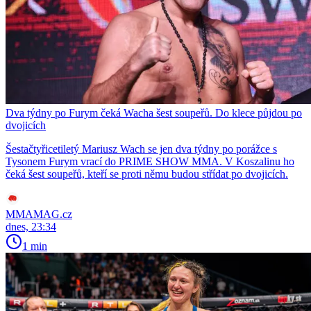
Dva týdny po Furym čeká Wacha šest soupeřů. Do klece půjdou po
dvojicích
Šestačtyřicetiletý Mariusz Wach se jen dva týdny po porážce s
Tysonem Furym vrací do PRIME SHOW MMA. V Koszalinu ho
čeká šest soupeřů, kteří se proti němu budou střídat po dvojicích.
MMAMAG.cz
dnes, 23:34
1 min