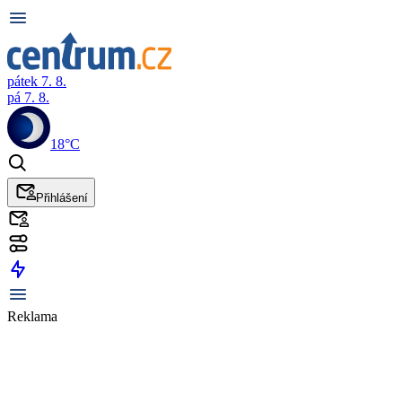
pátek 7. 8.
pá 7. 8.
18°C
Přihlášení
Reklama