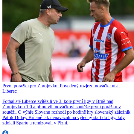
První porážka pro Zbrojovku. Povedený rozjezd nováčka uťal
Liberec
Fotbalisté Liberce zvítězili ve 3. kole první ligy v Brně nad
Zbrojovkou 1:0 a připravili nováčkovi soutěže první porážku v
soutěži. O výhře Slovanu rozhodl po hodině hry slovenský záložník
Patrik Dulay. Brňané tak nenavázali na výtečný start do ligy, kdy
zdolali Spartu a remizovali v Plzni.