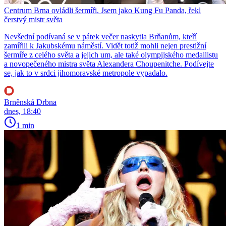
Centrum Brna ovládli šermíři. Jsem jako Kung Fu Panda, řekl
čerstvý mistr světa
Nevšední podívaná se v pátek večer naskytla Brňanům, kteří
zamířili k Jakubskému náměstí. Vidět totiž mohli nejen prestižní
šermíře z celého světa a jejich um, ale také olympijského medailistu
a novopečeného mistra světa Alexandera Choupenitche. Podívejte
se, jak to v srdci jihomoravské metropole vypadalo.
Brněnská Drbna
dnes, 18:40
1 min