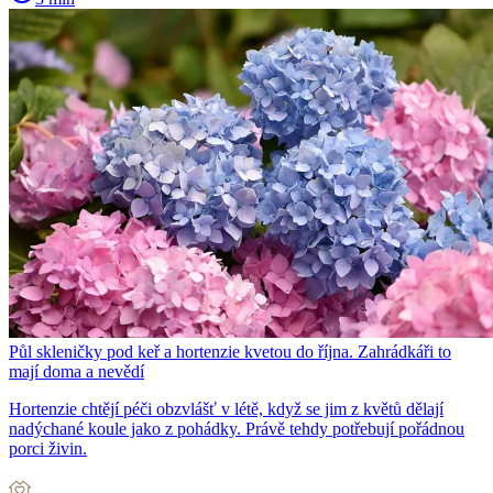
Půl skleničky pod keř a hortenzie kvetou do října. Zahrádkáři to
mají doma a nevědí
Hortenzie chtějí péči obzvlášť v létě, když se jim z květů dělají
nadýchané koule jako z pohádky. Právě tehdy potřebují pořádnou
porci živin.