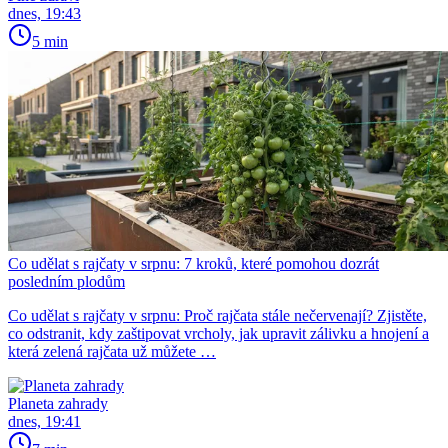
dnes, 19:43
5 min
Co udělat s rajčaty v srpnu: 7 kroků, které pomohou dozrát
posledním plodům
Co udělat s rajčaty v srpnu: Proč rajčata stále nečervenají? Zjistěte,
co odstranit, kdy zaštipovat vrcholy, jak upravit zálivku a hnojení a
která zelená rajčata už můžete …
Planeta zahrady
dnes, 19:41