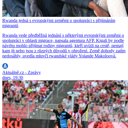
Rwanda jedná s evropskými zeměmi o spolupráci s přijímáním
migrantů
Rwanda vede předběžná jednání s některými evropskými zeměmi o
spolupráci v oblasti migrace, napsala agentura AFP. Kigali by podle
návrhu mohlo přijímat rodiny migrantů, kteří uvízli na cestě, nemají
kam jít nebo jsou z různých důvodů v ohrožení. Země dohody zatím
nedosáhly, uvedla mluvčí rwandské vlády Yolande Makoloová.
Aktuálně.cz - Zprávy
dnes, 19:30