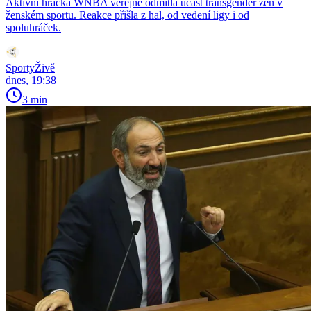
Aktivní hráčka WNBA veřejně odmítla účast transgender žen v
ženském sportu. Reakce přišla z hal, od vedení ligy i od
spoluhráček.
SportyŽivě
dnes, 19:38
3 min