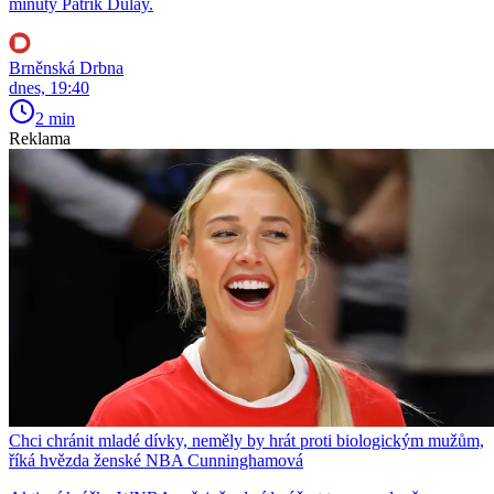
minuty Patrik Dulay.
Brněnská Drbna
dnes, 19:40
2 min
Reklama
Chci chránit mladé dívky, neměly by hrát proti biologickým mužům,
říká hvězda ženské NBA Cunninghamová