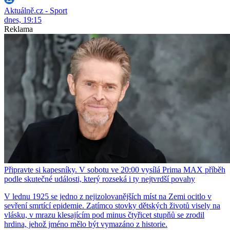
Aktuálně.cz - Sport
dnes, 19:15
Reklama
Připravte si kapesníky. V sobotu ve 20:00 vysílá Prima MAX příběh
podle skutečné události, který rozseká i ty nejtvrdší povahy
V lednu 1925 se jedno z nejizolovanějších míst na Zemi ocitlo v
sevření smrtící epidemie. Zatímco stovky dětských životů visely na
vlásku, v mrazu klesajícím pod minus čtyřicet stupňů se zrodil
hrdina, jehož jméno mělo být vymazáno z historie.