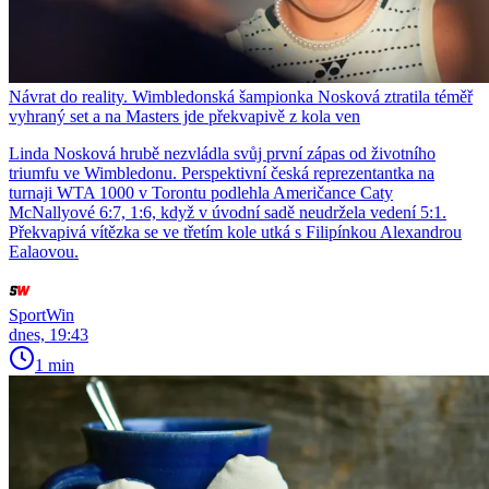
Návrat do reality. Wimbledonská šampionka Nosková ztratila téměř
vyhraný set a na Masters jde překvapivě z kola ven
Linda Nosková hrubě nezvládla svůj první zápas od životního
triumfu ve Wimbledonu. Perspektivní česká reprezentantka na
turnaji WTA 1000 v Torontu podlehla Američance Caty
McNallyové 6:7, 1:6, když v úvodní sadě neudržela vedení 5:1.
Překvapivá vítězka se ve třetím kole utká s Filipínkou Alexandrou
Ealaovou.
SportWin
dnes, 19:43
1 min