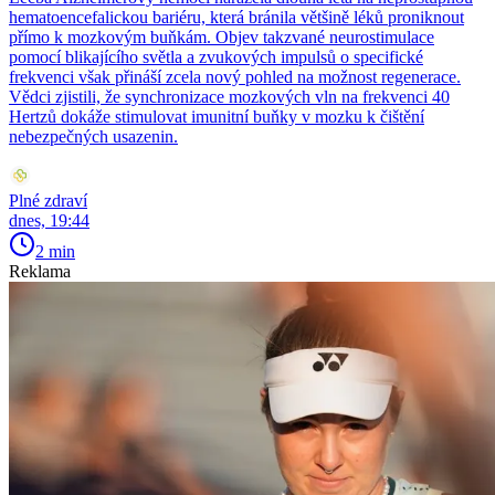
hematoencefalickou bariéru, která bránila většině léků proniknout
přímo k mozkovým buňkám. Objev takzvané neurostimulace
pomocí blikajícího světla a zvukových impulsů o specifické
frekvenci však přináší zcela nový pohled na možnost regenerace.
Vědci zjistili, že synchronizace mozkových vln na frekvenci 40
Hertzů dokáže stimulovat imunitní buňky v mozku k čištění
nebezpečných usazenin.
Plné zdraví
dnes, 19:44
2 min
Reklama