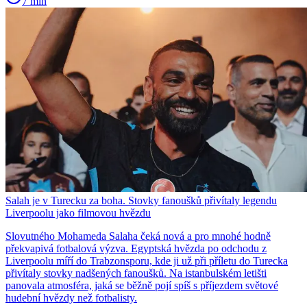
7 min
Salah je v Turecku za boha. Stovky fanoušků přivítaly legendu
Liverpoolu jako filmovou hvězdu
Slovutného Mohameda Salaha čeká nová a pro mnohé hodně
překvapivá fotbalová výzva. Egyptská hvězda po odchodu z
Liverpoolu míří do Trabzonsporu, kde ji už při příletu do Turecka
přivítaly stovky nadšených fanoušků. Na istanbulském letišti
panovala atmosféra, jaká se běžně pojí spíš s příjezdem světové
hudební hvězdy než fotbalisty.