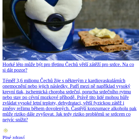
Horké léto může být pro třetinu Čechů větší zátěží pro srdce. Na co
si dát pozor?
Téměř 3,6 milionu Čechů žije s některým z kardiovaskulárních
onemocnění nebo jejich následky. Patří mezi ně například vysoký
krevní tlak, ischemická choroba srdeční, porucha srdečního rytmu
nebo stav po cévní mozkové příhodě. Právě tito lidé mohou hůře
zvládat vysoké letní teploty, dehydrataci, větší fyzickou zátěž i
změny režimu během dovolených. Častější konzumace alkoholu pak
může riziko dále zvyšovat. Jak tedy riziko problémů se srdcem co
nejvíc snížit?
Plné zdraví