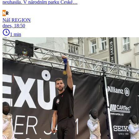
neuhasila. V národním parku České…
Náš REGION
dnes, 18:50
1 min