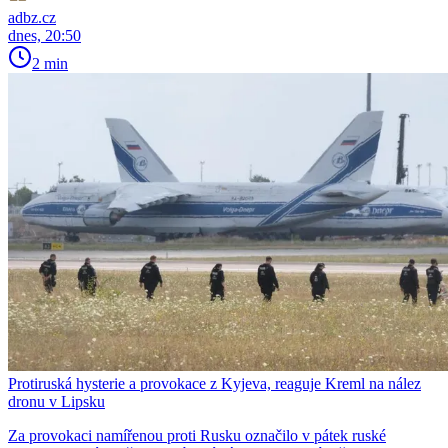
adbz.cz
dnes, 20:50
2 min
Protiruská hysterie a provokace z Kyjeva, reaguje Kreml na nález
dronu v Lipsku
Za provokaci namířenou proti Rusku označilo v pátek ruské