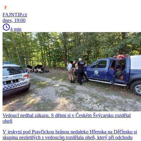
FAJNTIP.cz
dnes, 19:00
4 min
Vedoucí nedbal zákazu. S dětmi si v Českém Švýcarsku rozdělal
oheň
V jeskyni pod Pravčickou bránou nedaleko Hřenska na Děčínsku si
skupina nezletilých s vedoucím rozdělala oheň, který při odchodu