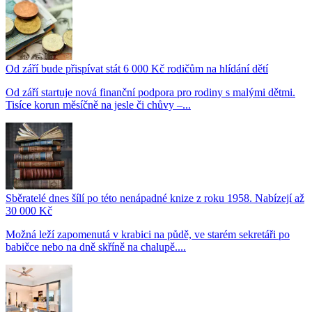
Od září bude přispívat stát 6 000 Kč rodičům na hlídání dětí
Od září startuje nová finanční podpora pro rodiny s malými dětmi.
Tisíce korun měsíčně na jesle či chůvy –...
Sběratelé dnes šílí po této nenápadné knize z roku 1958. Nabízejí až
30 000 Kč
Možná leží zapomenutá v krabici na půdě, ve starém sekretáři po
babičce nebo na dně skříně na chalupě....