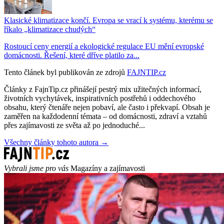
Klasické klimatizace končí. Evropa se vrací k systému, kterému se
říkalo „klimatizace chudých“
Rostoucí ceny energií a ekologické regulace EU mění evropské
domácnosti. Řešení, které dříve platilo za...
Tento článek byl publikován ze zdrojů
FAJNTIP.cz
Články z FajnTip.cz přinášejí pestrý mix užitečných informací,
životních vychytávek, inspirativních postřehů i oddechového
obsahu, který čtenáře nejen pobaví, ale často i překvapí. Obsah je
zaměřen na každodenní témata – od domácnosti, zdraví a vztahů
přes zajímavosti ze světa až po jednoduché...
Všechny články tohoto autora →
Vybrali jsme pro vás
Magazíny a zajímavosti