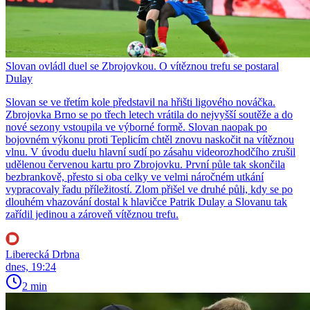
Slovan ovládl duel se Zbrojovkou. O vítěznou trefu se postaral
Dulay
Slovan se ve třetím kole představil na hřišti ligového nováčka.
Zbrojovka Brno se po třech letech vrátila do nejvyšší soutěže a do
nové sezony vstoupila ve výborné formě. Slovan naopak po
bojovném výkonu proti Teplicím chtěl znovu naskočit na vítěznou
vlnu. V úvodu duelu hlavní sudí po zásahu videorozhodčího zrušil
udělenou červenou kartu pro Zbrojovku. První půle tak skončila
bezbrankově, přesto si oba celky ve velmi náročném utkání
vypracovaly řadu příležitostí. Zlom přišel ve druhé půli, kdy se po
dlouhém vhazování dostal k hlavičce Patrik Dulay a Slovanu tak
zařídil jedinou a zároveň vítěznou trefu.
Liberecká Drbna
dnes, 19:24
2 min