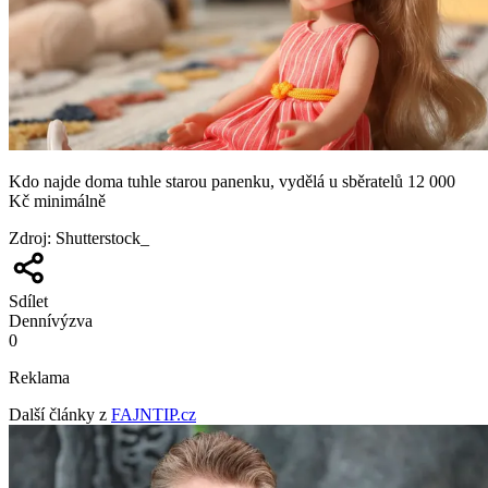
Kdo najde doma tuhle starou panenku, vydělá u sběratelů 12 000
Kč minimálně
Zdroj
:
Shutterstock_
Sdílet
Denní
výzva
0
Reklama
Další články z
FAJNTIP.cz