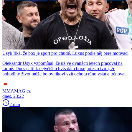
Usyk říká, že box je sport pro chudé. Luxus podle něj bere motivaci
Oleksandr Usyk vzpomínal, že už ve dvanácti letech pracoval na
farmě. Dnes patří k největším hvězdám boxu, přesto tvrdí, že
pohodlný život může bojovníkovi vzít ochotu ráno vstát a trénovat.
MMAMAG.cz
dnes, 23:22
2 min