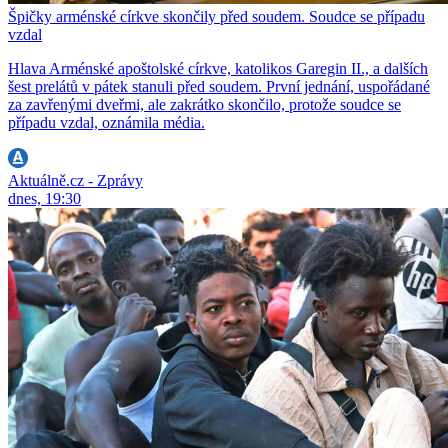
Špičky arménské církve skončily před soudem. Soudce se případu
vzdal
Hlava Arménské apoštolské církve, katolikos Garegin II., a dalších
šest prelátů v pátek stanuli před soudem. První jednání, uspořádané
za zavřenými dveřmi, ale zakrátko skončilo, protože soudce se
případu vzdal, oznámila média.
Aktuálně.cz - Zprávy
dnes, 19:30