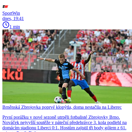
SportWin
dnes, 19:41
1 min
Brněnská Zbrojovka poprvé klopýtla, doma nestačila na Liberec
První porážku v nové sezoně utrpěli fotbalisté Zbrojovky Brno.
Nováček nejvyšší soutěže v páteční předehrávce 3. kola podlehl na
domácím stadionu Liberci 0:1. Hostům zajistil tři body gólem z 61.