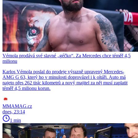
Vémola prodává své slavné „géčko“. Za Mercedes chce téměř 4,5
milionu
Karlos Vémola poslal do prodeje výrazně upravený Mercedes-
AMG G 63, který ho v minulosti doprovázel i k oltáři. Auto má
najeto přes 262 tisíc kilometrů a nový majitel za něj musí zaplatit
téměř 4,5 milionu korun.
MMAMAG.cz
dnes, 23:14
1 min