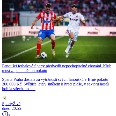
Fanoušci fotbalové Sparty předvedli nepochopitelné chování. Klub
musí zaplatit tučnou pokutu
Sparta Praha dostala za výtržnosti svých fanoušků v Brně pokutu
300 000 Kč. Světlice letěly směrem k hrací ploše, v sektoru hostů
hořela střecha toalet.
SportyŽivě
dnes, 20:55
3 min