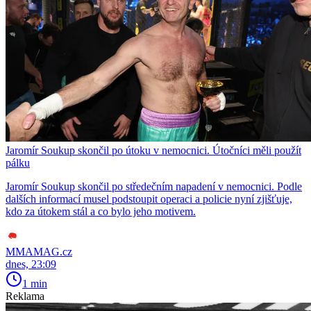
Jaromír Soukup skončil po útoku v nemocnici. Útočníci měli použít
pálku
Jaromír Soukup skončil po středečním napadení v nemocnici. Podle
dalších informací musel podstoupit operaci a policie nyní zjišťuje,
kdo za útokem stál a co bylo jeho motivem.
MMAMAG.cz
dnes, 23:09
1 min
Reklama