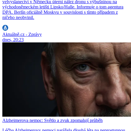
velvyslanectví v Německu úterní nález dronu s výbušninou na
východoněmeckém letišti Lipsko/Halle. Informuje o tom agentura
DPA. Berlín oficiálně Moskvu v souvislosti s tímto případem z
ničeho neobvinil.
Aktuálně.cz - Zprávy
dnes, 20:23
Alzheimerova nemoc: Světlo a zvuk zpomalují průběh
Léčba Alzheimerovy nemoci narážela dlouhá léta na neprostupnou