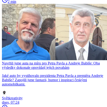
2 min
Navrhli jsme auta na míru pro Petra Pavla a Andreje Babiše: Oba
výsledky dokonale opovídají jejich povahám
Jaké auto by vystihovalo prezidenta Petra Pavla a premiéra Andreje
Babiše? Zapojili jsme fantazii, humor i inspiraci českými
automobilkami.
Světkreativity
dnes, 07:24