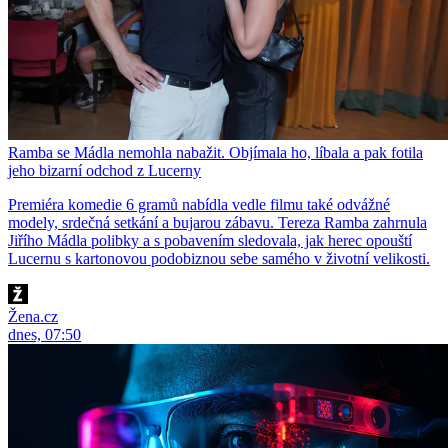
Ramba se Mádla nemohla nabažit. Objímala ho, líbala a pak fotila
jeho bizarní odchod z Lucerny
Premiéra komedie 6 gramů nabídla vedle filmu také odvážné
modely, srdečná setkání a bujarou zábavu. Tereza Ramba zahrnula
Jiřího Mádla polibky a s pobavením sledovala, jak herec opouští
Lucernu s kartonovou podobiznou sebe samého v životní velikosti.
Žena.cz
dnes, 07:50