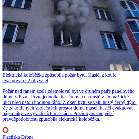
Elektrická koloběžka způsobila požár bytu. Hasiči z kouře
evakuovali 22 obyvatel
Požár nad ránem zcela zdemoloval byt ve druhém patře panelového
domu v Plzni. První jednotka hasičů byla na místě v Domažlické
ulici před pátou hodinou ráno. Z oken bytu se valil hustý černý dým.
Ze zakouřených společných prostor domu museli hasiči evakuovat
nájemníky ve vyváděcích maskách. Požár bytu s největší
pravděpodobností způsobila elektrická koloběžka.
Plzeňská Drbna