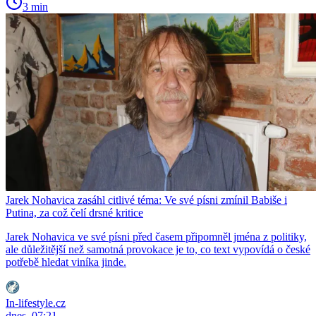
3 min
Jarek Nohavica zasáhl citlivé téma: Ve své písni zmínil Babiše i
Putina, za což čelí drsné kritice
Jarek Nohavica ve své písni před časem připomněl jména z politiky,
ale důležitější než samotná provokace je to, co text vypovídá o české
potřebě hledat viníka jinde.
In-lifestyle.cz
dnes, 07:21