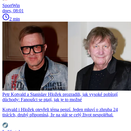
SportWin
dnes, 08:01
2 min
Petr Kotvald a Stanislav Hložek prozradili, jak vysoké pobírají
důchody: Fanoušci se ptají, jak je to možné
Kotvald i Hložek otevřeli téma penzí. Jeden mluví o zhruba 24
tisících, druhý připomíná, že na stát se celý život nespoléhal.