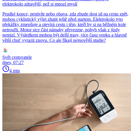
elektrokolo zdravější, než si mnozí myslí
Prudké kopce, protivítr nebo obava, zda zbude dost sil na cestu zpět,
mohou cyklistický výlet zhatit ještě před startem. Elektrokolo tyto
překážky zmenšuje a otevírá cestu i těm, kteří by si na běžném kole
netroufli. Motor sice část námahy převezme, pohyb však z jízdy
nemizí. Výsledkem mohou být delší trasy, více času venku a hlavně
větší chuť vyrazit znovu. Co ale říkají nejnovější studie?
Svět cestovatele
dnes, 07:27
4 min