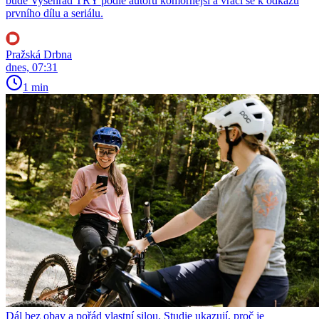
bude Vyšehrad TŘY podle autorů komornější a vrací se k odkazu
prvního dílu a seriálu.
Pražská Drbna
dnes, 07:31
1 min
Dál bez obav a pořád vlastní silou. Studie ukazují, proč je