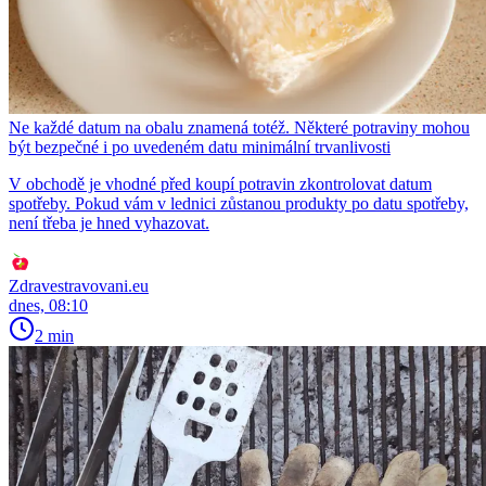
Ne každé datum na obalu znamená totéž. Některé potraviny mohou
být bezpečné i po uvedeném datu minimální trvanlivosti
V obchodě je vhodné před koupí potravin zkontrolovat datum
spotřeby. Pokud vám v lednici zůstanou produkty po datu spotřeby,
není třeba je hned vyhazovat.
Zdravestravovani.eu
dnes, 08:10
2 min