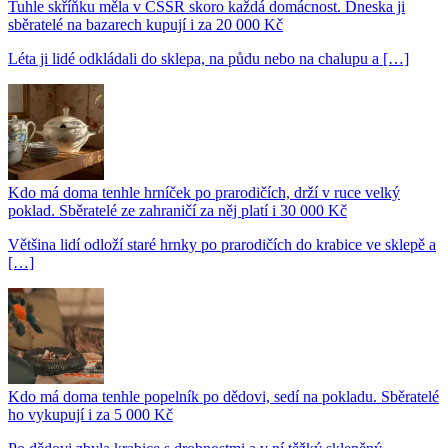
Tuhle skříňku měla v ČSSR skoro každá domácnost. Dneska ji
sběratelé na bazarech kupují i za 20 000 Kč
Léta ji lidé odkládali do sklepa, na půdu nebo na chalupu a […]
Kdo má doma tenhle hrníček po prarodičích, drží v ruce velký
poklad. Sběratelé ze zahraničí za něj platí i 30 000 Kč
Většina lidí odloží staré hrnky po prarodičích do krabice ve sklepě a
[…]
Kdo má doma tenhle popelník po dědovi, sedí na pokladu. Sběratelé
ho vykupují i za 5 000 Kč