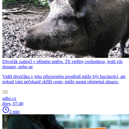
Divočák zaútočí v přímém směru. Tři vteřiny rozhodnou, jestli vás
dostane, nebo ne
Vidět divočáka v jeho přirozeném prostředí může být fascinující, ale
pokud vám nečekaně zkříží cestu, může nastat ošemetná situace.
adbz.cz
dnes, 07:40
2 min