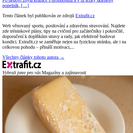
Po dědovi zbyla krabice s drobnostmi a v ní těžký skleněný
popelník, […]
Tento článek byl publikován ze zdrojů
Extrafit.cz
Web věnovaný sportu, posilování a zdravému stravování. Najdete
zde tréninkové plány, tipy na cvičení pro začátečníky i pokročilé,
doporučení k doplňkům stravy a rady, jak efektivně budovat
kondici. Extrafit.cz se zaměřuje nejen na fyzickou stránku, ale i na
celkovou pohodu – přináší motivaci,...
Všechny články tohoto autora →
Vybrali jsme pro vás
Magazíny a zajímavosti