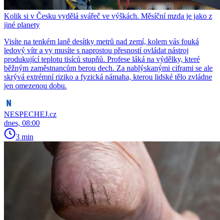
Kolik si v Česku vydělá svářeč ve výškách. Měsíční mzda je jako z
jiné planety
Visíte na tenkém laně desítky metrů nad zemí, kolem vás fouká
ledový vítr a vy musíte s naprostou přesností ovládat nástroj
produkující teplotu tisíců stupňů. Profese láká na výdělky, které
běžným zaměstnancům berou dech. Za nablýskanými ciframi se ale
skrývá extrémní riziko a fyzická námaha, kterou lidské tělo zvládne
jen omezenou dobu.
NESPECHEJ.cz
dnes, 08:00
3 min