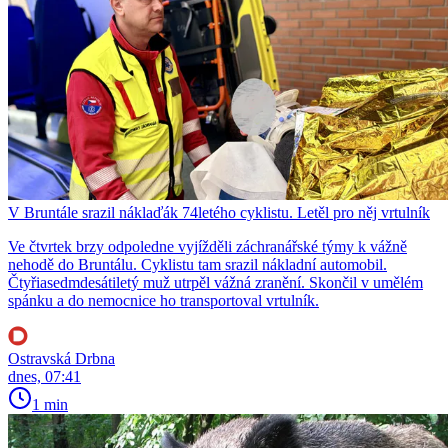
V Bruntále srazil náklaďák 74letého cyklistu. Letěl pro něj vrtulník
Ve čtvrtek brzy odpoledne vyjížděli záchranářské týmy k vážně
nehodě do Bruntálu. Cyklistu tam srazil nákladní automobil.
Čtyřiasedmdesátiletý muž utrpěl vážná zranění. Skončil v umělém
spánku a do nemocnice ho transportoval vrtulník.
Ostravská Drbna
dnes, 07:41
1 min