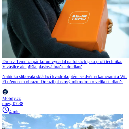
Dron z Temu za pár korun vypadal na fotkách jako profi technika.
V zásilce ale přišla plastová hračka do dlaně
Nabídka slibovala skládací kvadrokoptéru se dvěma kamerami a Wi-
Fi přenosem obrazu. Dorazil plastový mikrodron o velikosti dlaně.
Mobify.cz
dnes, 07:38
4 min