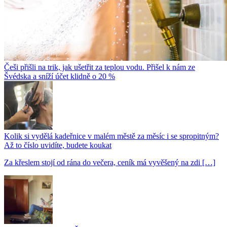
Češi přišli na trik, jak ušetřit za teplou vodu. Přišel k nám ze
Švédska a sníží účet klidně o 20 %
Kolik si vydělá kadeřnice v malém městě za měsíc i se spropitným?
Až to číslo uvidíte, budete koukat
Za křeslem stojí od rána do večera, ceník má vyvěšený na zdi […]