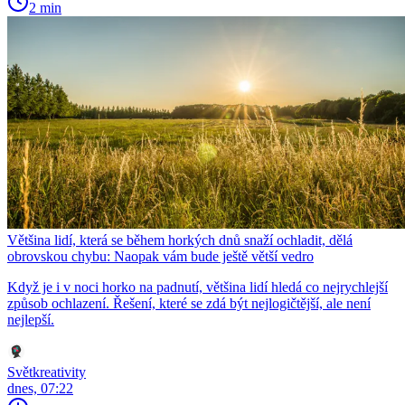
2 min
Většina lidí, která se během horkých dnů snaží ochladit, dělá
obrovskou chybu: Naopak vám bude ještě větší vedro
Když je i v noci horko na padnutí, většina lidí hledá co nejrychlejší
způsob ochlazení. Řešení, které se zdá být nejlogičtější, ale není
nejlepší.
Světkreativity
dnes, 07:22