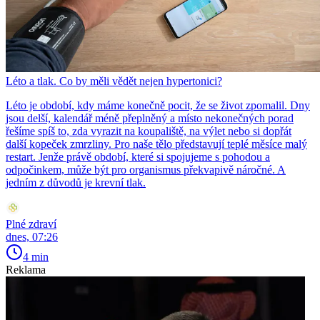
Léto a tlak. Co by měli vědět nejen hypertonici?
Léto je období, kdy máme konečně pocit, že se život zpomalil. Dny
jsou delší, kalendář méně přeplněný a místo nekonečných porad
řešíme spíš to, zda vyrazit na koupaliště, na výlet nebo si dopřát
další kopeček zmrzliny. Pro naše tělo představují teplé měsíce malý
restart. Jenže právě období, které si spojujeme s pohodou a
odpočinkem, může být pro organismus překvapivě náročné. A
jedním z důvodů je krevní tlak.
Plné zdraví
dnes, 07:26
4 min
Reklama