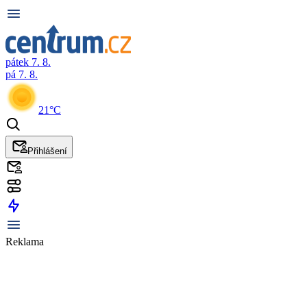
pátek 7. 8.
pá 7. 8.
21°C
Přihlášení
Reklama