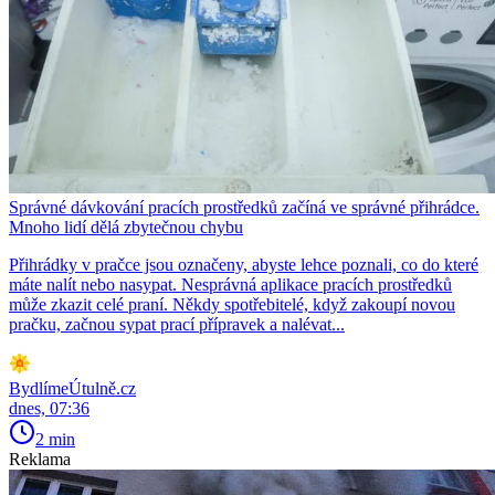
Správné dávkování pracích prostředků začíná ve správné přihrádce.
Mnoho lidí dělá zbytečnou chybu
Přihrádky v pračce jsou označeny, abyste lehce poznali, co do které
máte nalít nebo nasypat. Nesprávná aplikace pracích prostředků
může zkazit celé praní. Někdy spotřebitelé, když zakoupí novou
pračku, začnou sypat prací přípravek a nalévat...
BydlímeÚtulně.cz
dnes, 07:36
2 min
Reklama