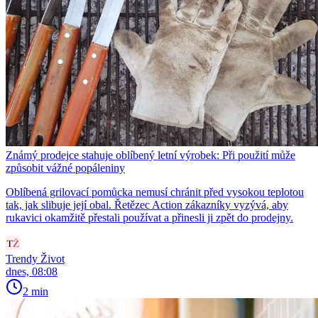
Známý prodejce stahuje oblíbený letní výrobek: Při použití může
způsobit vážné popáleniny
Oblíbená grilovací pomůcka nemusí chránit před vysokou teplotou
tak, jak slibuje její obal. Řetězec Action zákazníky vyzývá, aby
rukavici okamžitě přestali používat a přinesli ji zpět do prodejny.
Trendy Život
dnes, 08:08
2 min