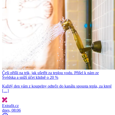
Češi přišli na trik, jak ušetřit za teplou vodu. Přišel k nám ze
Švédska a sníží účet klidně o 20 %
Každý den vám z koupelny odteče do kanálu spousta tepla, za které
[…]
Extrafit.cz
dnes, 08:06