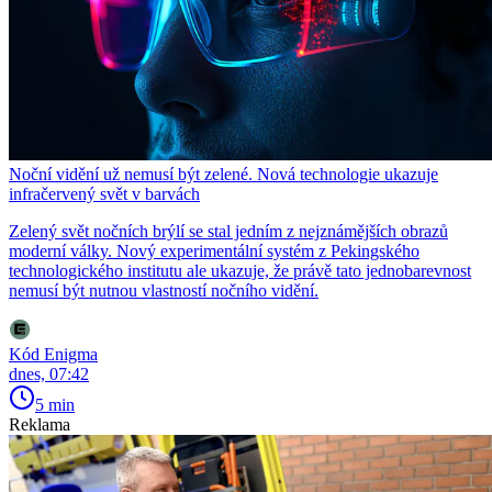
Noční vidění už nemusí být zelené. Nová technologie ukazuje
infračervený svět v barvách
Zelený svět nočních brýlí se stal jedním z nejznámějších obrazů
moderní války. Nový experimentální systém z Pekingského
technologického institutu ale ukazuje, že právě tato jednobarevnost
nemusí být nutnou vlastností nočního vidění.
Kód Enigma
dnes, 07:42
5 min
Reklama