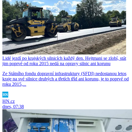
Lidé jezdí po krajských silnicích každý den. Hejtmani se zlobí, stát
jim poprvé od roku 2015 nedá na opravy silnic ani korunu
Ze Státního fondu dopravní infrastruktury (SFDI) nedostanou letos
kraje na své silnice druhých a třetích tříd ani korunu, je to poprvé od
roku 2015,...
HN.cz
dnes, 07:38