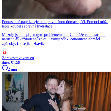
Popraskané paty lze zjemnit pravidelnou domácí péčí. Pomoci může
teplá koupel i správná hydratace
Mozoly jsou nepříjemným problémem, který dokáže velmi snadno
narušit váš každodenní život. Existují však jednoduché domácí
způsoby, jak se jich zbavit.
Zdravestravovani.eu
dnes, 07:59
2 min