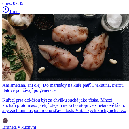
dnes, 07:35
1 min
Ani smetana, ani olej. Do marinády na kuře patří 1 tekutina, kterou
Italové používají po generace
Kuřecí prsa dokážou být za chvilku suchá jako tříska. Mnozí
kuchaři proto maso přelijí olejem nebo ho utopí ve smetanové lázni,
aby zachránili aspoň trochu šťavnatosti. V italských kuchyních ale...
Bruneta v kuchyni