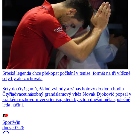
Srbská legenda chce překopat počítání v tenise, formát na tři vítězné
sety by ale zachovala
Sety do čtyř gamů, žádné výhody a zápas hotový do dvou hodin.
Čtyřiadvacetinásobný grandslamový vítěz Novak Djokovič popsal v
krátkém rozhovoru verzi tenisu, která by s tou dnešní měla společné
leda náčiní.
SportWin
dnes, 07:26