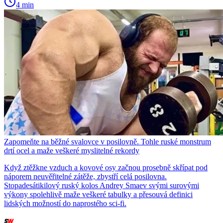
4 min
Zapomeňte na běžné svalovce v posilovně. Tohle ruské monstrum
drtí ocel a maže veškeré myslitelné rekordy
Když ztěžkne vzduch a kovové osy začnou prosebně skřípat pod
náporem neuvěřitelné zátěže, zbystří celá posilovna.
Stopadesátikilový ruský kolos Andrey Smaev svými surovými
výkony spolehlivě maže veškeré tabulky a přesouvá definici
lidských možností do naprostého sci-fi.