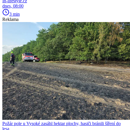
In-lifestyle.cz
dnes, 08:00
3 min
Reklama
Požár pole u Vysoké zasáhl hektar plochy, hasiči bránili šíření do
lesa