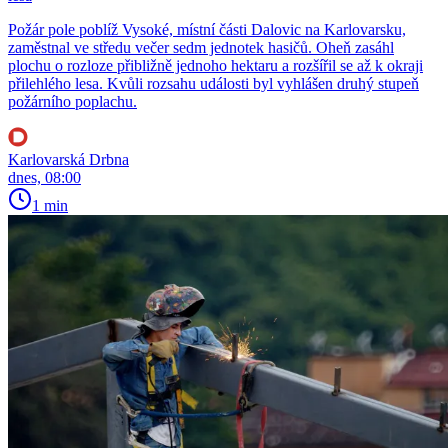
Požár pole poblíž Vysoké, místní části Dalovic na Karlovarsku,
zaměstnal ve středu večer sedm jednotek hasičů. Oheň zasáhl
plochu o rozloze přibližně jednoho hektaru a rozšířil se až k okraji
přilehlého lesa. Kvůli rozsahu události byl vyhlášen druhý stupeň
požárního poplachu.
Karlovarská Drbna
dnes, 08:00
1 min