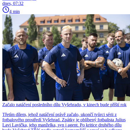
dnes, 07:32
4 min
Začalo natáčení posledního dílu Vyšehradu, v kinech bude příští rok
Třetím dílem, jehož natáčení právě začalo, ukončí tvůrci sérii z
fotbalového prostředí Vyšehrad. Zpátky je oblíbený fotbalista Julius
Lavi Lavička, jeho manželka, syn i agent. Po kritice druhého dílu