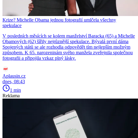
Krize? Michelle Obama jednou fotografií umlčela všechny
spekulace
V posledních měsících se kolem manželství Baracka (65) a Michelle
Obamových (62) šířily nejrůznější spekulace. Bývalá první dáma
Spojených států se ale rozhodla odpovědět tím nejlepším možným
způsobem. K 65. narozeninám svého manžela zveřejnila společnou
fotografii a připojila vzkaz plný lásky.
Aplausin.cz
dnes, 08:43
1 min
Reklama