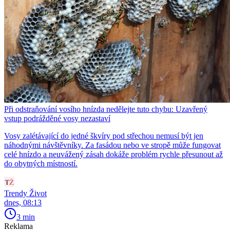
Při odstraňování vosího hnízda nedělejte tuto chybu: Uzavřený
vstup podrážděné vosy nezastaví
Vosy zalétávající do jedné škvíry pod střechou nemusí být jen
náhodnými návštěvníky. Za fasádou nebo ve stropě může fungovat
celé hnízdo a neuvážený zásah dokáže problém rychle přesunout až
do obytných místností.
Trendy Život
dnes, 08:13
3 min
Reklama