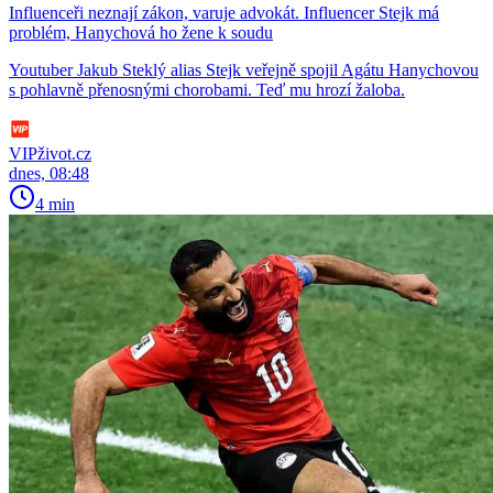
Influenceři neznají zákon, varuje advokát. Influencer Stejk má
problém, Hanychová ho žene k soudu
Youtuber Jakub Steklý alias Stejk veřejně spojil Agátu Hanychovou
s pohlavně přenosnými chorobami. Teď mu hrozí žaloba.
VIPživot.cz
dnes, 08:48
4 min