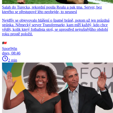
Salah do Turecka, rekordní posila Realu a pak tma. Server, bez
kterého se přestupové léto neobejde, to neunesl
Nejdřív se objevovalo hlášení o špatné bráně, potom už jen prázdná
stránka. Německý server Transfermarkt, kam míří každý, kdo chce
vědět, kolik který fotbalista stojí, se uprostřed nejrušnějšího období
roku prostě položil.
SportWin
dnes, 08:46
2 min