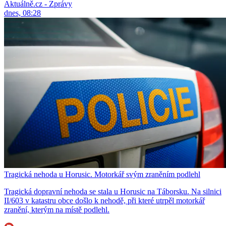
Aktuálně.cz - Zprávy
dnes, 08:28
Tragická nehoda u Horusic. Motorkář svým zraněním podlehl
Tragická dopravní nehoda se stala u Horusic na Táborsku. Na silnici
II/603 v katastru obce došlo k nehodě, při které utrpěl motorkář
zranění, kterým na místě podlehl.