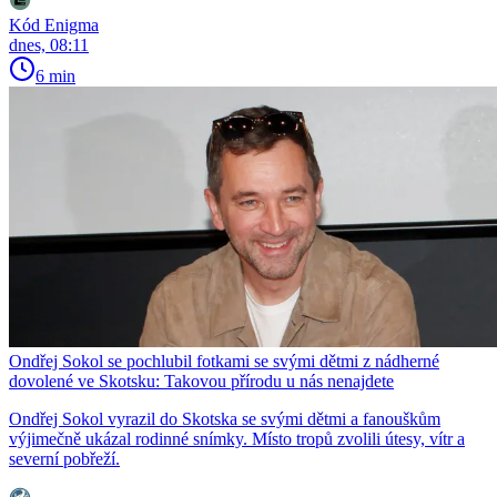
Kód Enigma
dnes, 08:11
6 min
Ondřej Sokol se pochlubil fotkami se svými dětmi z nádherné
dovolené ve Skotsku: Takovou přírodu u nás nenajdete
Ondřej Sokol vyrazil do Skotska se svými dětmi a fanouškům
výjimečně ukázal rodinné snímky. Místo tropů zvolili útesy, vítr a
severní pobřeží.