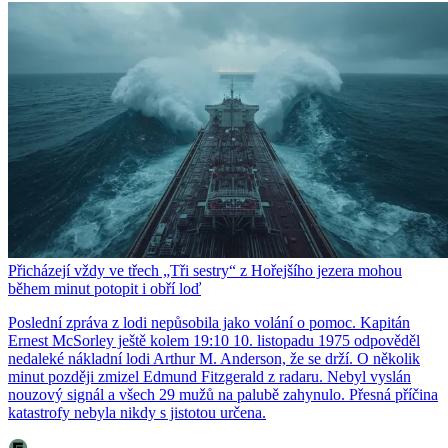
Přicházejí vždy ve třech „Tři sestry“ z Hořejšího jezera mohou
během minut potopit i obří loď
Poslední zpráva z lodi nepůsobila jako volání o pomoc. Kapitán
Ernest McSorley ještě kolem 19:10 10. listopadu 1975 odpověděl
nedaleké nákladní lodi Arthur M. Anderson, že se drží. O několik
minut později zmizel Edmund Fitzgerald z radaru. Nebyl vyslán
nouzový signál a všech 29 mužů na palubě zahynulo. Přesná příčina
katastrofy nebyla nikdy s jistotou určena.