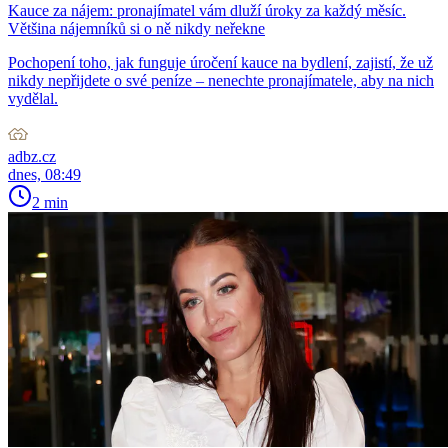
Kauce za nájem: pronajímatel vám dluží úroky za každý měsíc.
Většina nájemníků si o ně nikdy neřekne
Pochopení toho, jak funguje úročení kauce na bydlení, zajistí, že už
nikdy nepřijdete o své peníze – nenechte pronajímatele, aby na nich
vydělal.
adbz.cz
dnes, 08:49
2 min