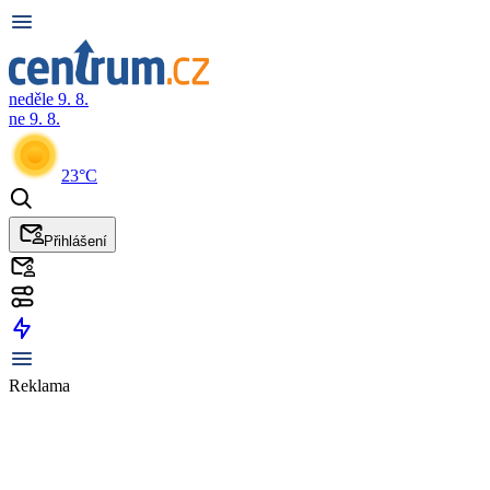
neděle 9. 8.
ne 9. 8.
23°C
Přihlášení
Reklama