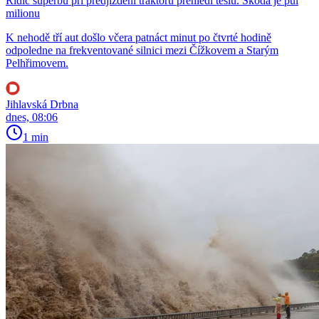
Řidič superbu při předjíždění traktoru přehlédl teslu. Škoda je půl
milionu
K nehodě tří aut došlo včera patnáct minut po čtvrté hodině
odpoledne na frekventované silnici mezi Čížkovem a Starým
Pelhřimovem.
Jihlavská Drbna
dnes, 08:06
1 min