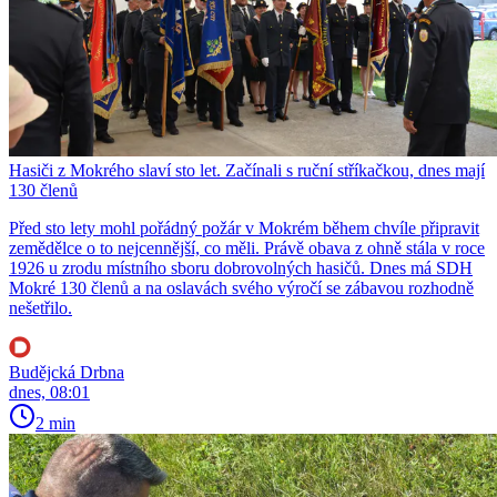
Hasiči z Mokrého slaví sto let. Začínali s ruční stříkačkou, dnes mají
130 členů
Před sto lety mohl pořádný požár v Mokrém během chvíle připravit
zemědělce o to nejcennější, co měli. Právě obava z ohně stála v roce
1926 u zrodu místního sboru dobrovolných hasičů. Dnes má SDH
Mokré 130 členů a na oslavách svého výročí se zábavou rozhodně
nešetřilo.
Budějcká Drbna
dnes, 08:01
2 min