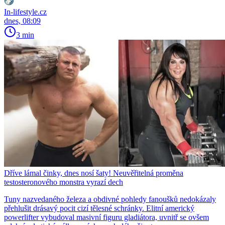
In-lifestyle.cz
dnes, 08:09
3 min
Dříve lámal činky, dnes nosí šaty! Neuvěřitelná proměna
testosteronového monstra vyrazí dech
Tuny nazvedaného železa a obdivné pohledy fanoušků nedokázaly
přehlušit drásavý pocit cizí tělesné schránky. Elitní americký
powerlifter vybudoval masivní figuru gladiátora, uvnitř se ovšem