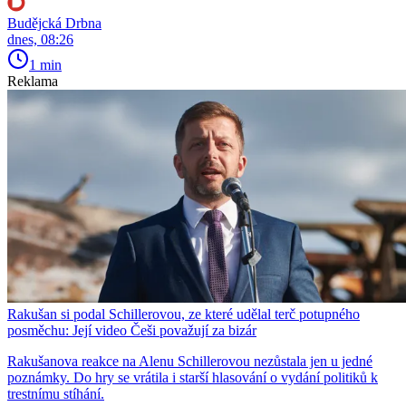
Budějcká Drbna
dnes, 08:26
1 min
Reklama
Rakušan si podal Schillerovou, ze které udělal terč potupného
posměchu: Její video Češi považují za bizár
Rakušanova reakce na Alenu Schillerovou nezůstala jen u jedné
poznámky. Do hry se vrátila i starší hlasování o vydání politiků k
trestnímu stíhání.