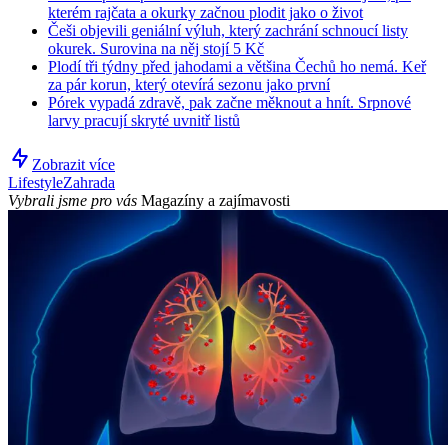
kterém rajčata a okurky začnou plodit jako o život
Češi objevili geniální výluh, který zachrání schnoucí listy
okurek. Surovina na něj stojí 5 Kč
Plodí tři týdny před jahodami a většina Čechů ho nemá. Keř
za pár korun, který otevírá sezonu jako první
Pórek vypadá zdravě, pak začne měknout a hnít. Srpnové
larvy pracují skryté uvnitř listů
Zobrazit více
Lifestyle
Zahrada
Vybrali jsme pro vás
Magazíny a zajímavosti