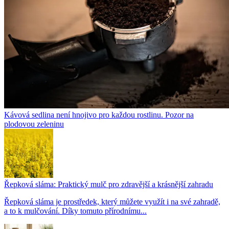
Kávová sedlina není hnojivo pro každou rostlinu. Pozor na
plodovou zeleninu
Řepková sláma: Praktický mulč pro zdravější a krásnější zahradu
Řepková sláma je prostředek, který můžete využít i na své zahradě,
a to k mulčování. Díky tomuto přírodnímu...