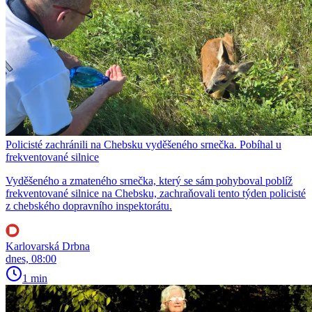
Policisté zachránili na Chebsku vyděšeného srnečka. Pobíhal u
frekventované silnice
Vyděšeného a zmateného srnečka, který se sám pohyboval poblíž
frekventované silnice na Chebsku, zachraňovali tento týden policisté
z chebského dopravního inspektorátu.
Karlovarská Drbna
dnes, 08:00
1 min