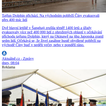
Tajfun Dolphin přichází. Na východním pobřeží Číny evakuovali
přes 400 tisíc lidí
Dvě hlavní letiště v Šanghaji zrušila téměř 1400 letů a úřady
evakuovaly více než 400 000 lidí z ohrožených oblastí v očekávání
příchodu tajfunu Dolphin, který na Okinawě na jihu Japonska zranil
sedm lidí. Očekává se, že živel zasáhne hustě obydlené pobřeží na
východě Číny buď v neděli večer, nebo v pondělí ráno.
Aktuálně.cz - Zprávy
dnes, 08:04
Reklama