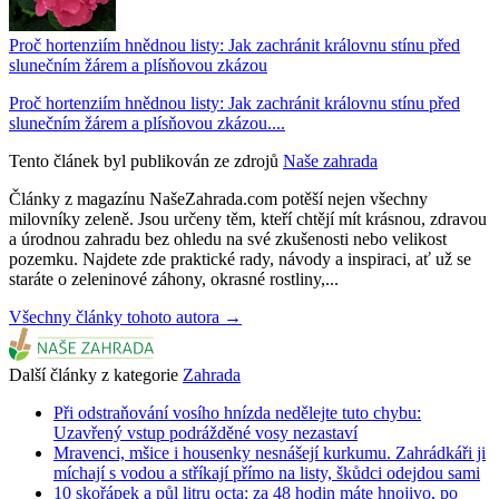
Proč hortenziím hnědnou listy: Jak zachránit královnu stínu před
slunečním žárem a plísňovou zkázou
Proč hortenziím hnědnou listy: Jak zachránit královnu stínu před
slunečním žárem a plísňovou zkázou....
Tento článek byl publikován ze zdrojů
Naše zahrada
Články z magazínu NašeZahrada.com potěší nejen všechny
milovníky zeleně. Jsou určeny těm, kteří chtějí mít krásnou, zdravou
a úrodnou zahradu bez ohledu na své zkušenosti nebo velikost
pozemku. Najdete zde praktické rady, návody a inspiraci, ať už se
staráte o zeleninové záhony, okrasné rostliny,...
Všechny články tohoto autora →
Další články z kategorie
Zahrada
Při odstraňování vosího hnízda nedělejte tuto chybu:
Uzavřený vstup podrážděné vosy nezastaví
Mravenci, mšice i housenky nesnášejí kurkumu. Zahrádkáři ji
míchají s vodou a stříkají přímo na listy, škůdci odejdou sami
10 skořápek a půl litru octa: za 48 hodin máte hnojivo, po