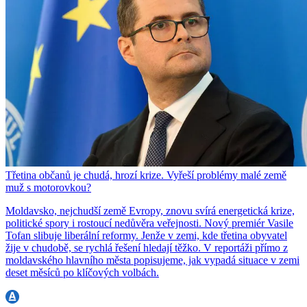
Třetina občanů je chudá, hrozí krize. Vyřeší problémy malé země
muž s motorovkou?
Moldavsko, nejchudší země Evropy, znovu svírá energetická krize,
politické spory i rostoucí nedůvěra veřejnosti. Nový premiér Vasile
Tofan slibuje liberální reformy. Jenže v zemi, kde třetina obyvatel
žije v chudobě, se rychlá řešení hledají těžko. V reportáži přímo z
moldavského hlavního města popisujeme, jak vypadá situace v zemi
deset měsíců po klíčových volbách.