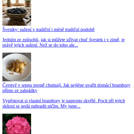
Švestky: sušení v tradiční i méně tradiční podobě
Jedním ze způsobů, jak si můžete užívat chuť švestek i v zimě, je
právě jejich sušení. Než se do toho ale...
Čerstvé v srpnu prostě chutnají. Jak nejlépe uvařit domácí brambory
přímo ze zahrádky
Vypěstovat si vlastní brambory je naprosto skvělé. Pocit při jejich
sklizni se nedá nahradit ničím. My jsme...