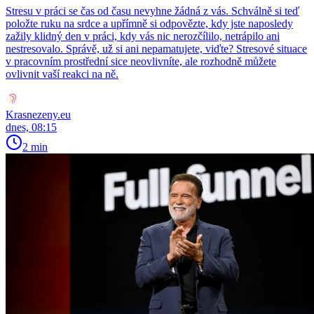
Stresu v práci se čas od času nevyhne žádná z vás. Schválně si teď
položte ruku na srdce a upřímně si odpovězte, kdy jste naposledy
zažily klidný den v práci, kdy vás nic nerozčílilo, netrápilo ani
nestresovalo. Správě, už si ani nepamatujete, viďte? Stresové situace
v pracovním prostřední sice neovlivníte, ale rozhodně můžete
ovlivnit vaší reakci na ně.
Krasnezeny.eu
dnes, 08:15
2 min