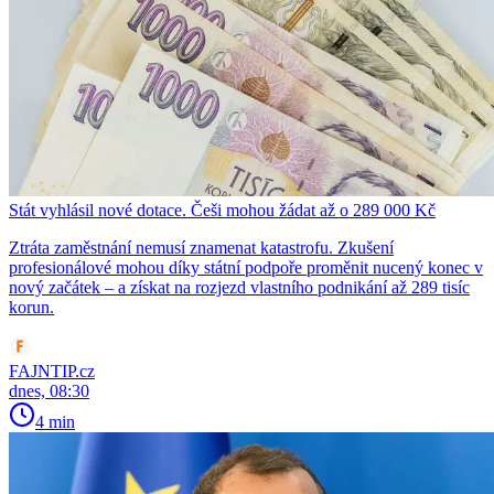
Stát vyhlásil nové dotace. Češi mohou žádat až o 289 000 Kč
Ztráta zaměstnání nemusí znamenat katastrofu. Zkušení
profesionálové mohou díky státní podpoře proměnit nucený konec v
nový začátek – a získat na rozjezd vlastního podnikání až 289 tisíc
korun.
FAJNTIP.cz
dnes, 08:30
4 min