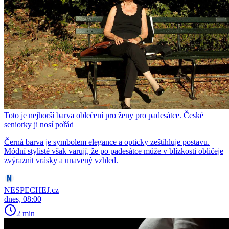
Toto je nejhorší barva oblečení pro ženy pro padesátce. České
seniorky ji nosí pořád
Černá barva je symbolem elegance a opticky zeštíhluje postavu.
Módní stylisté však varují, že po padesátce může v blízkosti obličeje
zvýraznit vrásky a unavený vzhled.
NESPECHEJ.cz
dnes, 08:00
2 min