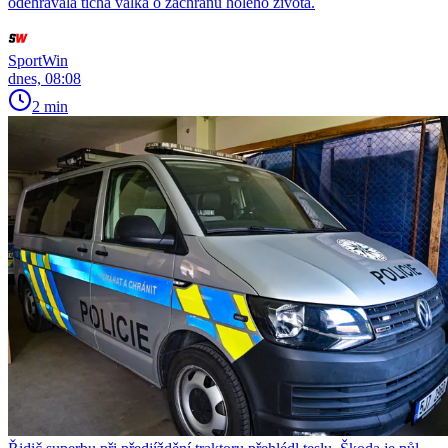
odehrávala tichá válka o záchranu holého života.
SportWin
dnes, 08:08
2 min