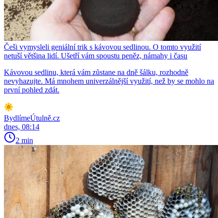
Češi vymysleli geniální trik s kávovou sedlinou. O tomto využití
netuší většina lidí. Ušetří vám spoustu peněz, námahy i času
Kávovou sedlinu, která vám zůstane na dně šálku, rozhodně
nevyhazujte. Má mnohem univerzálnější využití, než by se mohlo na
první pohled zdát.
BydlímeÚtulně.cz
dnes, 08:14
2 min