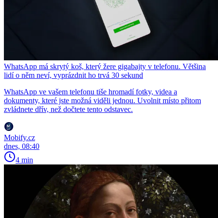
WhatsApp má skrytý koš, který žere gigabajty v telefonu. Většina
lidí o něm neví, vyprázdnit ho trvá 30 sekund
WhatsApp ve vašem telefonu tiše hromadí fotky, videa a
dokumenty, které jste možná viděli jednou. Uvolnit místo přitom
zvládnete dřív, než dočtete tento odstavec.
Mobify.cz
dnes, 08:40
4 min