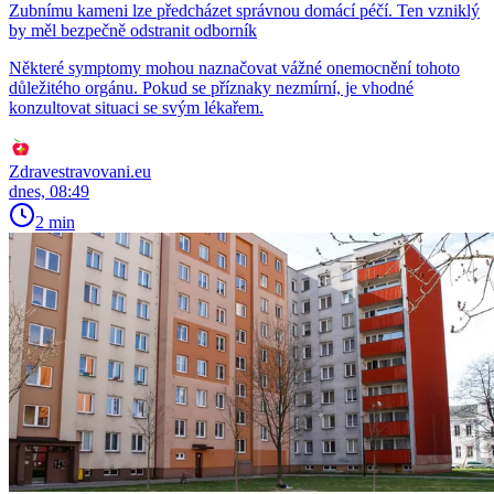
Zubnímu kameni lze předcházet správnou domácí péčí. Ten vzniklý
by měl bezpečně odstranit odborník
Některé symptomy mohou naznačovat vážné onemocnění tohoto
důležitého orgánu. Pokud se příznaky nezmírní, je vhodné
konzultovat situaci se svým lékařem.
Zdravestravovani.eu
dnes, 08:49
2 min