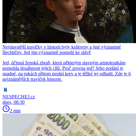
Nejslavnější travičky v historii byly královny a jiné významné
šlechtičny. Jed jim významně pomohl ke slávě
Jed, účinná ženská zbraň, která některým slavným aristokratkám
pomohla dosáhnout jejich cílů. Proč zrovna jed? Jeho podání je
snadné, na rukách přitom neulpí krev a je těžké jej odhalit. Zde je 6
nejznámějších traviček historie.
NESPECHEJ.cz
dnes, 08:30
2 min