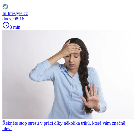
In-lifestyle.cz
dnes, 08:16
3 min
Řekněte stop stresu v práci díky několika triků, které vám značně
uleví