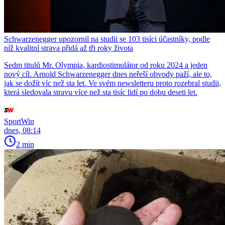
Schwarzenegger upozornil na studii se 103 tisíci účastníky, podle
níž kvalitní strava přidá až tři roky života
Sedm titulů Mr. Olympia, kardiostimulátor od roku 2024 a jeden
nový cíl. Arnold Schwarzenegger dnes neřeší obvody paží, ale to,
jak se dožít víc než sta let. Ve svém newsletteru proto rozebral studii,
která sledovala stravu více než sta tisíc lidí po dobu deseti let.
SportWin
dnes, 08:14
2 min