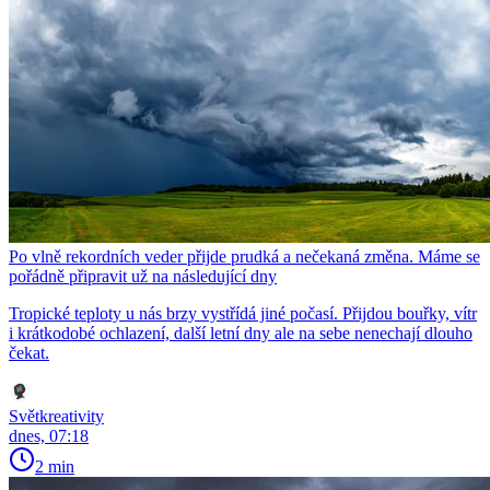
Po vlně rekordních veder přijde prudká a nečekaná změna. Máme se
pořádně připravit už na následující dny
Tropické teploty u nás brzy vystřídá jiné počasí. Přijdou bouřky, vítr
i krátkodobé ochlazení, další letní dny ale na sebe nenechají dlouho
čekat.
Světkreativity
dnes, 07:18
2 min