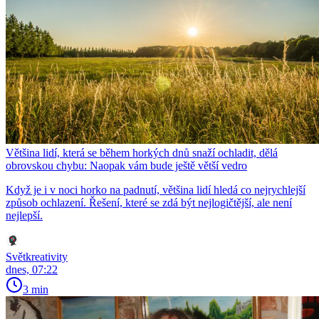
Většina lidí, která se během horkých dnů snaží ochladit, dělá
obrovskou chybu: Naopak vám bude ještě větší vedro
Když je i v noci horko na padnutí, většina lidí hledá co nejrychlejší
způsob ochlazení. Řešení, které se zdá být nejlogičtější, ale není
nejlepší.
Světkreativity
dnes, 07:22
3 min