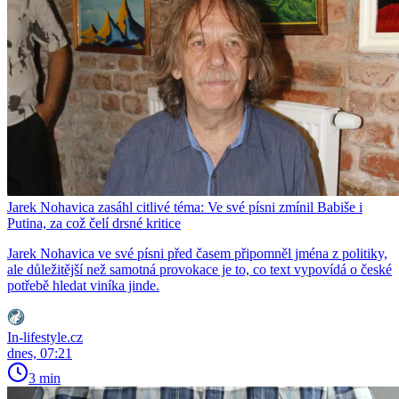
Jarek Nohavica zasáhl citlivé téma: Ve své písni zmínil Babiše i
Putina, za což čelí drsné kritice
Jarek Nohavica ve své písni před časem připomněl jména z politiky,
ale důležitější než samotná provokace je to, co text vypovídá o české
potřebě hledat viníka jinde.
In-lifestyle.cz
dnes, 07:21
3 min