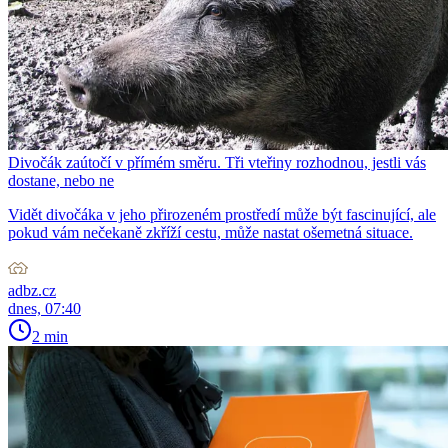
Divočák zaútočí v přímém směru. Tři vteřiny rozhodnou, jestli vás
dostane, nebo ne
Vidět divočáka v jeho přirozeném prostředí může být fascinující, ale
pokud vám nečekaně zkříží cestu, může nastat ošemetná situace.
adbz.cz
dnes, 07:40
2 min