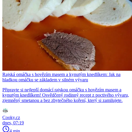
Rajská omáčka s hovězím masem a kynutým knedlíkem: Jak na
hladkou omáčku se základem v silném vývaru
Připravte si nejlepší domácí rajskou omáčku s hovězím masem a
kynutým knedlíkem! Osvědčený rodinný recept z poctivého vývaru,
zjemněný smetanou a bez zbytečného koření, který si zamilujete.
Cooky.cz
dnes, 07:19
4 min