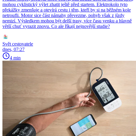
mohou cyklistický výlet zhatit ještě před startem. Elektrokolo tyto
překážky zmenšuje a otevírá cestu i těm, kteří by si na běžném kole
netroufli. Motor sice část námahy převezme, pohyb však z jízdy
nemizí. Výsledkem mohou být delší trasy, více času venku a hlavně
větší chuť vyrazit znovu. Co ale říkají nejnovější studie?
Svět cestovatele
dnes, 07:27
4 min