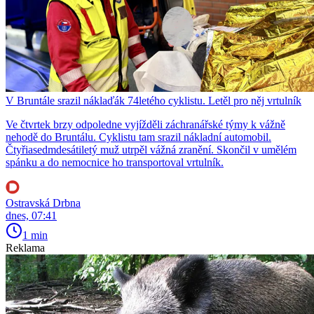
V Bruntále srazil náklaďák 74letého cyklistu. Letěl pro něj vrtulník
Ve čtvrtek brzy odpoledne vyjížděli záchranářské týmy k vážně
nehodě do Bruntálu. Cyklistu tam srazil nákladní automobil.
Čtyřiasedmdesátiletý muž utrpěl vážná zranění. Skončil v umělém
spánku a do nemocnice ho transportoval vrtulník.
Ostravská Drbna
dnes, 07:41
1 min
Reklama