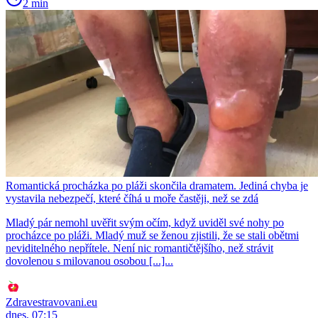
2 min
Romantická procházka po pláži skončila dramatem. Jediná chyba je
vystavila nebezpečí, které číhá u moře častěji, než se zdá
Mladý pár nemohl uvěřit svým očím, když uviděl své nohy po
procházce po pláži. Mladý muž se ženou zjistili, že se stali obětmi
neviditelného nepřítele. Není nic romantičtějšího, než strávit
dovolenou s milovanou osobou [...]...
Zdravestravovani.eu
dnes, 07:15