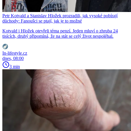
Petr Kotvald a Stanislav Hložek prozradili, jak vysoké pobírají
důchody: Fanoušci se ptají, jak je to možné
Kotvald i Hložek otevřeli téma penzí. Jeden mluví o zhruba 24
tisících, druhý připomíná, že na stát se celý život nespoléhal.
In-lifestyle.cz
dnes, 08:00
3 min