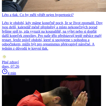
Léto a tlak. Co by měli vědět nejen hypertonici?
Léto je období, kdy máme konečně pocit, že se život zpomalil. Dny
jsou delší, kalendář méně přeplněný a místo nekonečných porad
řešíme spíš to, zda vyrazit na koupaliště, na výlet nebo si dopřát
další kopeček zmrzliny. Pro naše tělo představují teplé měsíce malý
restart. Jenže právě období, které si spojujeme s pohodou a
odpočinkem, může být pro organismus překvapivě náročné. A
jedním z důvodů je krevní tlak.
Plné zdraví
dnes, 07:26
4 min