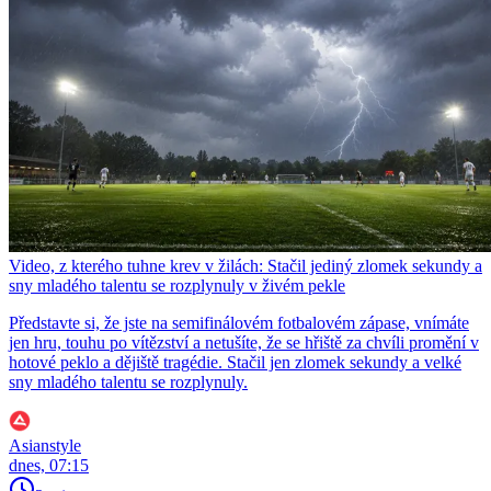
Video, z kterého tuhne krev v žilách: Stačil jediný zlomek sekundy a
sny mladého talentu se rozplynuly v živém pekle
Představte si, že jste na semifinálovém fotbalovém zápase, vnímáte
jen hru, touhu po vítězství a netušíte, že se hřiště za chvíli promění v
hotové peklo a dějiště tragédie. Stačil jen zlomek sekundy a velké
sny mladého talentu se rozplynuly.
Asianstyle
dnes, 07:15