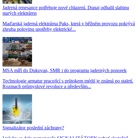
Jaderná renesance potřebuje nové chlazení. Dunaj odhalil slabinu
starých elektráren
Maďarská jaderná elektrárna Paks, která v běžném provozu pokrývá
zhruba polovinu spotřeby elektrické...
MSA míří do Dukovan, SMR i do programu jaderných ponorek
Technologie armatur pracující s průtokem médií je známá po staletí.
Rozmach průmyslové revoluce a především...
Signalizátor poslední záchrany?