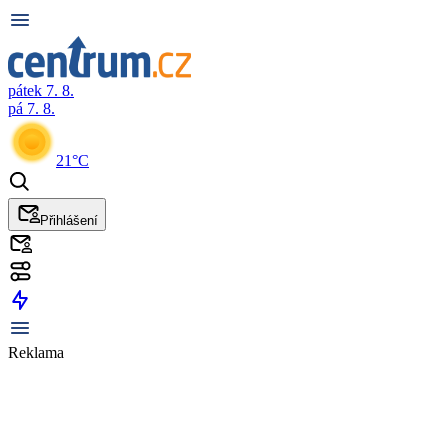
pátek 7. 8.
pá 7. 8.
21°C
Přihlášení
Reklama