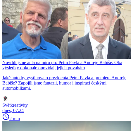
Navrhli jsme auta na míru pro Petra Pavla a Andreje Babiše: Oba
výsledky dokonale opovídají jejich povahám
Jaké auto by vystihovalo prezidenta Petra Pavla a premiéra Andreje
Babiše? Zapojili jsme fantazii, humor i inspiraci českými
automobilkami.
Světkreativity
dnes, 07:24
2 min