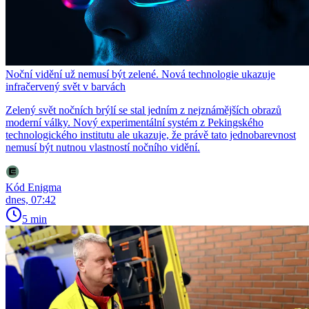
Noční vidění už nemusí být zelené. Nová technologie ukazuje
infračervený svět v barvách
Zelený svět nočních brýlí se stal jedním z nejznámějších obrazů
moderní války. Nový experimentální systém z Pekingského
technologického institutu ale ukazuje, že právě tato jednobarevnost
nemusí být nutnou vlastností nočního vidění.
Kód Enigma
dnes, 07:42
5 min