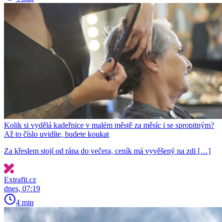
Kolik si vydělá kadeřnice v malém městě za měsíc i se spropitným?
Až to číslo uvidíte, budete koukat
Za křeslem stojí od rána do večera, ceník má vyvěšený na zdi […]
Extrafit.cz
dnes, 07:19
4 min