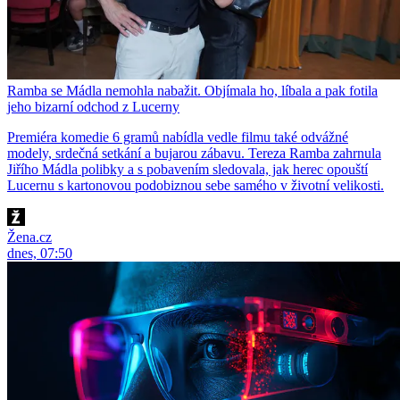
Ramba se Mádla nemohla nabažit. Objímala ho, líbala a pak fotila
jeho bizarní odchod z Lucerny
Premiéra komedie 6 gramů nabídla vedle filmu také odvážné
modely, srdečná setkání a bujarou zábavu. Tereza Ramba zahrnula
Jiřího Mádla polibky a s pobavením sledovala, jak herec opouští
Lucernu s kartonovou podobiznou sebe samého v životní velikosti.
Žena.cz
dnes, 07:50