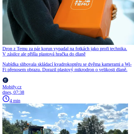
Dron z Temu za pár korun vypadal na fotkách jako profi technika.
V zásilce ale přišla plastová hračka do dlaně
Nabídka slibovala skládací kvadrokoptéru se dvěma kamerami a Wi-
Fi přenosem obrazu. Dorazil plastový mikrodron o velikosti dlaně.
Mobify.cz
dnes, 07:38
4 min