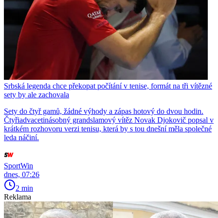
Srbská legenda chce překopat počítání v tenise, formát na tři vítězné
sety by ale zachovala
Sety do čtyř gamů, žádné výhody a zápas hotový do dvou hodin.
Čtyřiadvacetinásobný grandslamový vítěz Novak Djokovič popsal v
krátkém rozhovoru verzi tenisu, která by s tou dnešní měla společné
leda náčiní.
SportWin
dnes, 07:26
2 min
Reklama