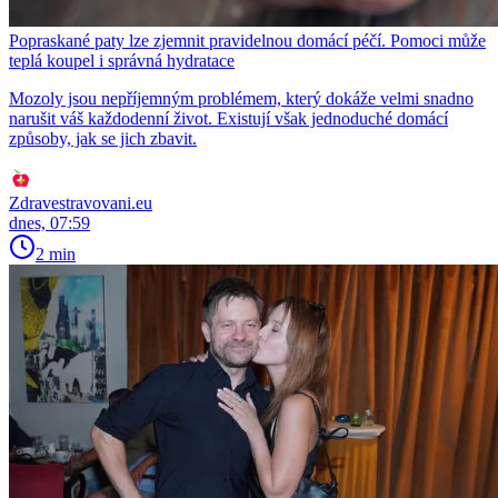
Popraskané paty lze zjemnit pravidelnou domácí péčí. Pomoci může
teplá koupel i správná hydratace
Mozoly jsou nepříjemným problémem, který dokáže velmi snadno
narušit váš každodenní život. Existují však jednoduché domácí
způsoby, jak se jich zbavit.
Zdravestravovani.eu
dnes, 07:59
2 min