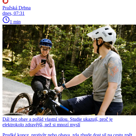
Pražská Drbna
dnes, 07:31
1 min
Dál bez obav a pořád vlastní silou. Studie ukazují, proč je
elektrokolo zdravější, než si mnozí myslí
Prudké kopce, protivítr nebo obava, zda zbude dost sil na cestu zpět,