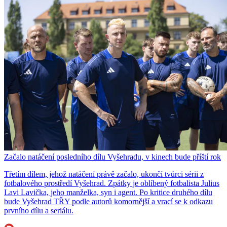
Začalo natáčení posledního dílu Vyšehradu, v kinech bude příští rok
Třetím dílem, jehož natáčení právě začalo, ukončí tvůrci sérii z
fotbalového prostředí Vyšehrad. Zpátky je oblíbený fotbalista Julius
Lavi Lavička, jeho manželka, syn i agent. Po kritice druhého dílu
bude Vyšehrad TŘY podle autorů komornější a vrací se k odkazu
prvního dílu a seriálu.