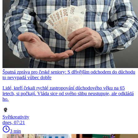
Špatná zpráva pro české seniory: S dřívějším odchodem do důchodu
to nevypadá vůbec dobře
Lidé, kteří čekali rychlé zastropování důchodového věku na 65
letech, si počkají. Vláda sice od svého slibu neustupuje, ale odkládá
ho.
Světkreativity
dnes, 07:21
3 min