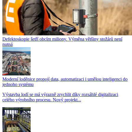
Defektoskopie šetří obcím miliony. Výměna většiny stožárů není
nutná
Moderní loděnice propojí data, automatizaci i umělou inteligenci do
jednoho systému
Výstavba lodí se má výrazně zrychlit díky rozsáhlé digitalizaci
celého výrobního procesu. Nový projekt...