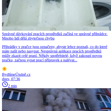
Správné dávkování pracích prostředků začíná ve správné přihrádce.
Mnoho lidí dělá zbytečnou chybu
Přihrádky v pračce jsou označeny, abyste lehce poznali, co do které
máte nalít nebo nasypat. Nesprávná aplikace pracích prostředků
může zkazit celé praní. Někdy spotřebitelé, když zakoupí novou
pračku, začnou sypat prací přípravek a nalévat...
BydlímeÚtulně.cz
dnes, 07:36
2 min