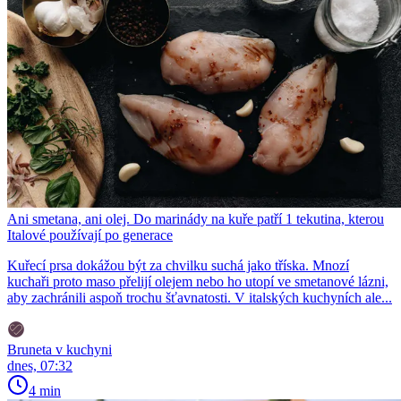
Ani smetana, ani olej. Do marinády na kuře patří 1 tekutina, kterou
Italové používají po generace
Kuřecí prsa dokážou být za chvilku suchá jako tříska. Mnozí
kuchaři proto maso přelijí olejem nebo ho utopí ve smetanové lázni,
aby zachránili aspoň trochu šťavnatosti. V italských kuchyních ale...
Bruneta v kuchyni
dnes, 07:32
4 min