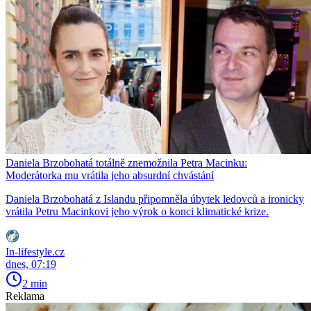
Daniela Brzobohatá totálně znemožnila Petra Macinku:
Moderátorka mu vrátila jeho absurdní chvástání
Daniela Brzobohatá z Islandu připomněla úbytek ledovců a ironicky
vrátila Petru Macinkovi jeho výrok o konci klimatické krize.
In-lifestyle.cz
dnes, 07:19
2 min
Reklama