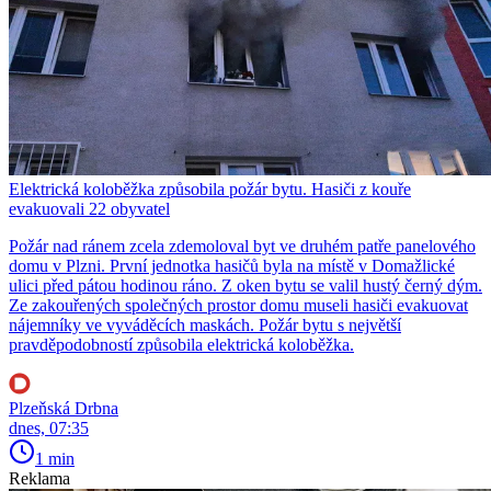
Elektrická koloběžka způsobila požár bytu. Hasiči z kouře
evakuovali 22 obyvatel
Požár nad ránem zcela zdemoloval byt ve druhém patře panelového
domu v Plzni. První jednotka hasičů byla na místě v Domažlické
ulici před pátou hodinou ráno. Z oken bytu se valil hustý černý dým.
Ze zakouřených společných prostor domu museli hasiči evakuovat
nájemníky ve vyváděcích maskách. Požár bytu s největší
pravděpodobností způsobila elektrická koloběžka.
Plzeňská Drbna
dnes, 07:35
1 min
Reklama