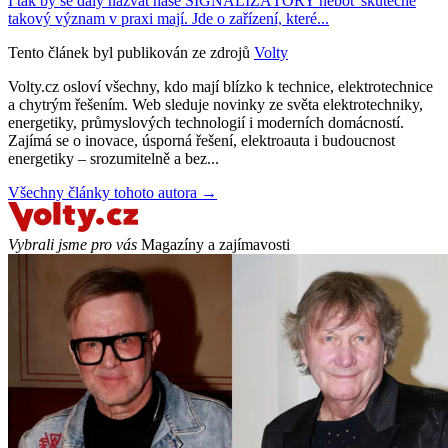
I tak by se daly nazvat naše SIGNALIZÁTORY neboť skutečně
takový význam v praxi mají. Jde o zařízení, které...
Tento článek byl publikován ze zdrojů
Volty
Volty.cz osloví všechny, kdo mají blízko k technice, elektrotechnice
a chytrým řešením. Web sleduje novinky ze světa elektrotechniky,
energetiky, průmyslových technologií i moderních domácností.
Zajímá se o inovace, úsporná řešení, elektroauta i budoucnost
energetiky – srozumitelně a bez...
Všechny články tohoto autora →
Vybrali jsme pro vás
Magazíny a zajímavosti