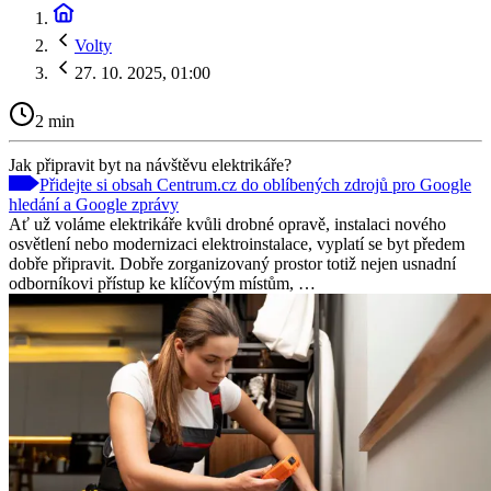
Volty
27. 10. 2025, 01:00
2 min
Jak připravit byt na návštěvu elektrikáře?
Přidejte si obsah Centrum.cz do oblíbených zdrojů pro Google
hledání a Google zprávy
Ať už voláme elektrikáře kvůli drobné opravě, instalaci nového
osvětlení nebo modernizaci elektroinstalace, vyplatí se byt předem
dobře připravit. Dobře zorganizovaný prostor totiž nejen usnadní
odborníkovi přístup ke klíčovým místům, …