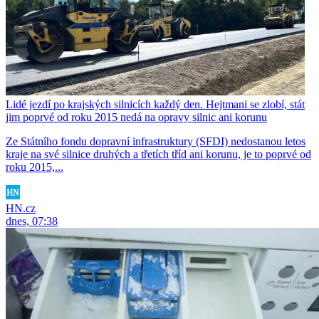
Lidé jezdí po krajských silnicích každý den. Hejtmani se zlobí, stát
jim poprvé od roku 2015 nedá na opravy silnic ani korunu
Ze Státního fondu dopravní infrastruktury (SFDI) nedostanou letos
kraje na své silnice druhých a třetích tříd ani korunu, je to poprvé od
roku 2015,...
HN.cz
dnes, 07:38