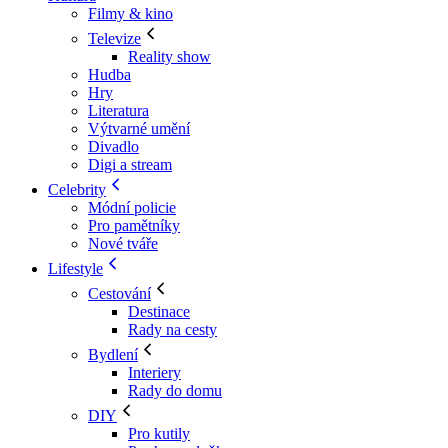
Filmy & kino
Televize
Reality show
Hudba
Hry
Literatura
Výtvarné umění
Divadlo
Digi a stream
Celebrity
Módní policie
Pro pamětníky
Nové tváře
Lifestyle
Cestování
Destinace
Rady na cesty
Bydlení
Interiery
Rady do domu
DIY
Pro kutily