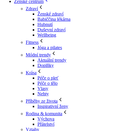
Ženské centrum
Zdraví
Ženské zdraví
Babiččina lékárna
Hubnutí
Duševní zdraví
Wellbeing
Fitness
Jóga a pilates
Módní trendy
Aktuální trendy
Doplňky
Krása
Péče o pleť
Péče o tělo
Vlasy
Nehty
Příběhy ze života
Inspirativní ženy
Rodina & komunita
Výchova
Přátelství
Vztahy