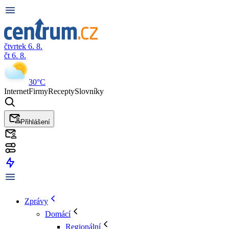
čtvrtek 6. 8.
čt 6. 8.
30°C
Internet
Firmy
Recepty
Slovníky
Přihlášení
Zprávy
Domácí
Regionální