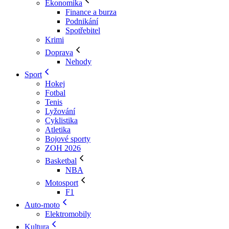
Ekonomika
Finance a burza
Podnikání
Spotřebitel
Krimi
Doprava
Nehody
Sport
Hokej
Fotbal
Tenis
Lyžování
Cyklistika
Atletika
Bojové sporty
ZOH 2026
Basketbal
NBA
Motosport
F1
Auto-moto
Elektromobily
Kultura