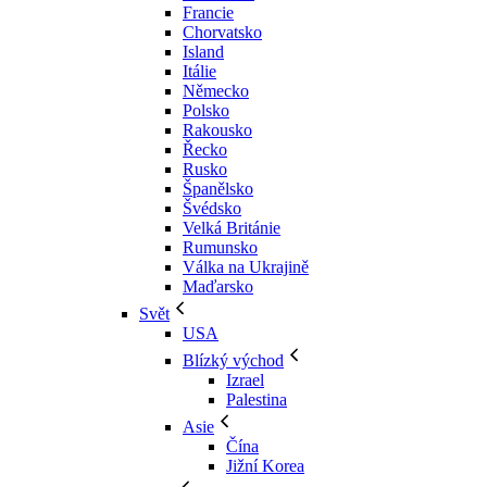
Francie
Chorvatsko
Island
Itálie
Německo
Polsko
Rakousko
Řecko
Rusko
Španělsko
Švédsko
Velká Británie
Rumunsko
Válka na Ukrajině
Maďarsko
Svět
USA
Blízký východ
Izrael
Palestina
Asie
Čína
Jižní Korea