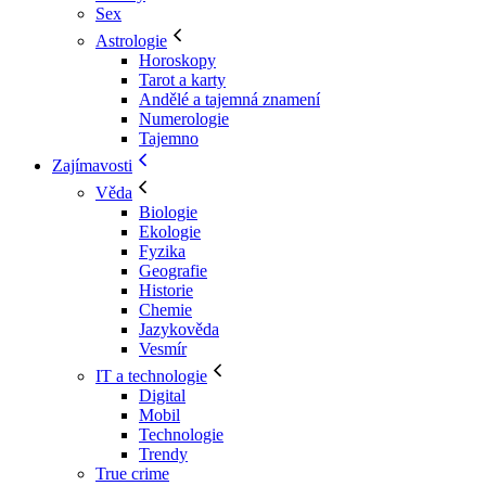
Sex
Astrologie
Horoskopy
Tarot a karty
Andělé a tajemná znamení
Numerologie
Tajemno
Zajímavosti
Věda
Biologie
Ekologie
Fyzika
Geografie
Historie
Chemie
Jazykověda
Vesmír
IT a technologie
Digital
Mobil
Technologie
Trendy
True crime