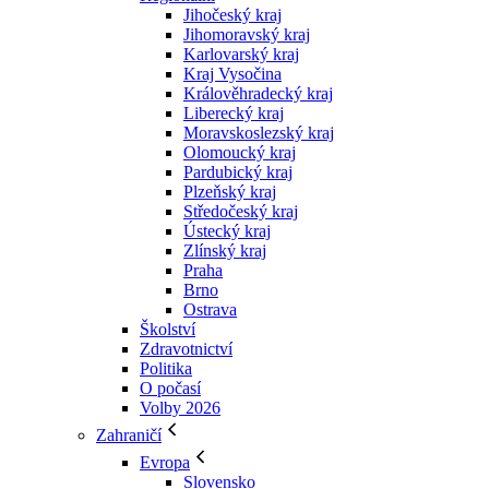
Jihočeský kraj
Jihomoravský kraj
Karlovarský kraj
Kraj Vysočina
Králověhradecký kraj
Liberecký kraj
Moravskoslezský kraj
Olomoucký kraj
Pardubický kraj
Plzeňský kraj
Středočeský kraj
Ústecký kraj
Zlínský kraj
Praha
Brno
Ostrava
Školství
Zdravotnictví
Politika
O počasí
Volby 2026
Zahraničí
Evropa
Slovensko